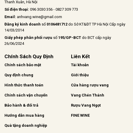
Thanh Xuân, Hà Nội
Số điện thoại:
096 3030 356 - 0827 309 773
Email:
anhvang.wine@gmail.com
Đăng ký kinh doanh
số
0106481712
do Sở KT&ĐT TP Hà Nội Cấp ngày
14/03/2014
Giấy phép phân phối rượu
số
195/GP-BCT
do BCT cấp ngày
26/06/2024
Chính Sách Quy Định
Liên Kết
Chính sách bảo mật
Tài khoản
Quy định chung
Giới thiệu
Hình thức thanh toán
Cửa hàng rượu vang
Chính sách vận chuyển
Vang Chén Thánh
Bảo hành & đổi trả
Rượu Vang Ngọt
Hướng dẫn mua hàng
FINE WINE
Quà tặng doanh nghiệp