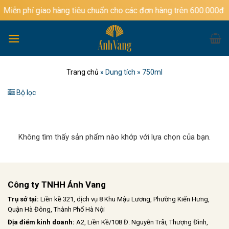
Bỏ
Miễn phí giao hàng tiêu chuẩn cho các đơn hàng trên 600.000đ
qua
nội
dung
Trang chủ
»
Dung tích
»
750ml
Bộ lọc
Không tìm thấy sản phẩm nào khớp với lựa chọn của bạn.
Công ty TNHH Ánh Vang
Trụ sở tại:
Liền kề 321, dịch vụ 8 Khu Mậu Lương, Phường Kiến Hưng,
Quận Hà Đông, Thành Phố Hà Nội
Địa điểm kinh doanh:
A2, Liền Kề/108 Đ. Nguyễn Trãi, Thượng Đình,