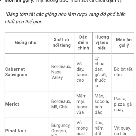
Món ăn gợi ý:
Thịt nướng BBQ, món sốt cà chua đậm vị.
*Bảng tóm tắt các giống nho làm rượu vang đỏ phổ biến
nhất trên thế giới
Đặc
Hương
Xuất xứ
Món ăn
Giống nho
điểm
vị tiêu
nổi tiếng
gợi ý
chính
biểu
Lý
Vỏ
chua
Bordeaux,
Cabernet
dày,
đen,
Bò bít tết,
Napa
Sauvignon
tannin
gỗ sồi,
cừu
Valley
cao
thuốc
lá
Mềm
Mận,
Pasta,
Bordeaux,
mại,
socola,
Merlot
pizza, gà
Mỹ, Chile
tannin
anh
quay
vừa
đào
Vỏ
Dâu,
Burgundy,
mỏng,
nấm,
Vịt quay,
Pinot Noir
Oregon,
acid
đất
cá hồi