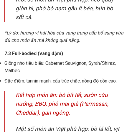
giòn bì, phở bò nạm gầu ít béo, bún bò
sốt cà.
*Lý do: hương vị hài hòa của vang trung cấp bổ sung vừa
đủ cho món ăn mà không quá nặng.
7.3 Full-bodied (vang đậm)
Giống nho tiêu biểu: Cabernet Sauvignon, Syrah/Shiraz,
Malbec.
Đặc điểm: tannin mạnh, cấu trúc chắc, nồng độ cồn cao.
Kết hợp món ăn: bò bít tết, sườn cừu
nướng, BBQ, phô mai già (Parmesan,
Cheddar), gan ngỗng.
Một số món ăn Việt phù hợp: bò lá lốt, vịt