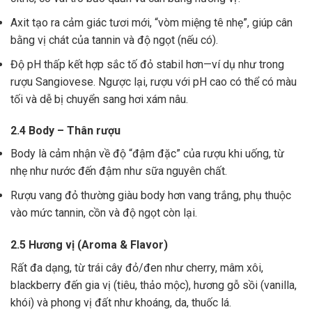
Axit tạo ra cảm giác tươi mới, “vòm miệng tê nhẹ”, giúp cân
bằng vị chát của tannin và độ ngọt (nếu có).
Độ pH thấp kết hợp sắc tố đỏ stabil hơn—ví dụ như trong
rượu Sangiovese. Ngược lại, rượu với pH cao có thể có màu
tối và dễ bị chuyển sang hơi xám nâu.
2.4 Body – Thân rượu
Body là cảm nhận về độ “đậm đặc” của rượu khi uống, từ
nhẹ như nước đến đậm như sữa nguyên chất.
Rượu vang đỏ thường giàu body hơn vang trắng, phụ thuộc
vào mức tannin, cồn và độ ngọt còn lại.
2.5 Hương vị (Aroma & Flavor)
Rất đa dạng, từ trái cây đỏ/đen như cherry, mâm xôi,
blackberry đến gia vị (tiêu, thảo mộc), hương gỗ sồi (vanilla,
khói) và phong vị đất như khoáng, da, thuốc lá.