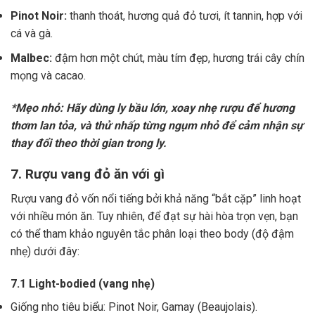
Pinot Noir:
thanh thoát, hương quả đỏ tươi, ít tannin, hợp với
cá và gà.
Malbec:
đậm hơn một chút, màu tím đẹp, hương trái cây chín
mọng và cacao.
*Mẹo nhỏ: Hãy dùng ly bầu lớn, xoay nhẹ rượu để hương
thơm lan tỏa, và thử nhấp từng ngụm nhỏ để cảm nhận sự
thay đổi theo thời gian trong ly.
7. Rượu vang đỏ ăn với gì
Rượu vang đỏ vốn nổi tiếng bởi khả năng “bắt cặp” linh hoạt
với nhiều món ăn. Tuy nhiên, để đạt sự hài hòa trọn vẹn, bạn
có thể tham khảo nguyên tắc phân loại theo body (độ đậm
nhẹ) dưới đây:
7.1 Light-bodied (vang nhẹ)
Giống nho tiêu biểu: Pinot Noir, Gamay (Beaujolais).