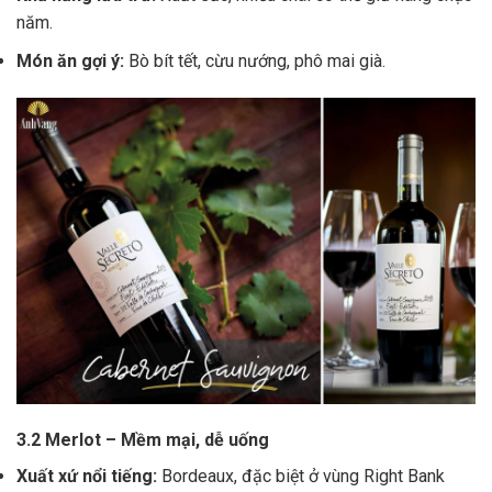
năm.
Món ăn gợi ý:
Bò bít tết, cừu nướng, phô mai già.
3.2 Merlot – Mềm mại, dễ uống
Xuất xứ nổi tiếng:
Bordeaux, đặc biệt ở vùng Right Bank