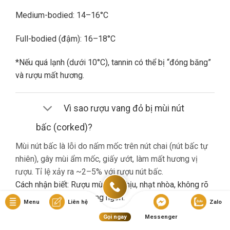
Medium-bodied: 14–16°C
Full-bodied (đậm): 16–18°C
*Nếu quá lạnh (dưới 10°C), tannin có thể bị “đóng băng”
và rượu mất hương.
Vì sao rượu vang đỏ bị mùi nút
bấc (corked)?
Mùi nút bấc là lỗi do nấm mốc trên nút chai (nút bấc tự
nhiên), gây mùi ẩm mốc, giấy ướt, làm mất hương vị
rượu. Tỉ lệ xảy ra ~2–5% với rượu nút bấc.
Cách nhận biết: Rượu mùi khó chịu, nhạt nhòa, không rõ
hương trái cây dù là vang ngon.
Menu
Liên hệ
Zalo
Gọi ngay
Messenger
Nếu gặp lỗi này, bạn nên liên hệ cửa hàng đổi trả (nếu có