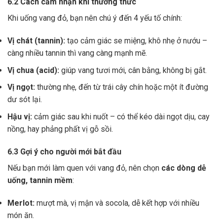
6.2 Cách cảm nhận khi thưởng thức
Khi uống vang đỏ, bạn nên chú ý đến 4 yếu tố chính:
Vị chát (tannin):
tạo cảm giác se miệng, khô nhẹ ở nướu –
càng nhiều tannin thì vang càng mạnh mẽ.
Vị chua (acid):
giúp vang tươi mới, cân bằng, không bị gắt.
Vị ngọt:
thường nhẹ, đến từ trái cây chín hoặc một ít đường
dư sót lại.
Hậu vị:
cảm giác sau khi nuốt – có thể kéo dài ngọt dịu, cay
nồng, hay phảng phất vị gỗ sồi.
6.3 Gợi ý cho người mới bắt đầu
Nếu bạn mới làm quen với vang đỏ, nên chọn
các dòng dễ
uống, tannin mềm
:
Merlot:
mượt mà, vị mận và socola, dễ kết hợp với nhiều
món ăn.