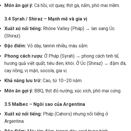
Món ăn gợi ý:
Cá hồi, vịt quay, thịt gà, nấm, phô mai mềm.
3.4 Syrah / Shiraz – Mạnh mẽ và gia vị
Xuất xứ nổi tiếng:
Rhône Valley (Pháp) → lan sang Úc
(Shiraz).
Đặc điểm:
Vỏ dày, tannin nhiều, màu sẫm.
Phong cách rượu:
Ở Pháp (Syrah) → phong cách tinh tế,
hương quả việt quất, tiêu đen, khói. Ở Úc (Shiraz) → đậm đà,
cay nồng, vị mận, socola, gia vị.
Khả năng lưu trữ:
Cao, từ 10–20 năm.
Món ăn gợi ý:
BBQ, thịt đỏ nướng, xúc xích, phô mai cứng.
3.5 Malbec – Ngôi sao của Argentina
Xuất xứ nổi tiếng:
Pháp (Cahors) nhưng nổi tiếng ở
Argentina.