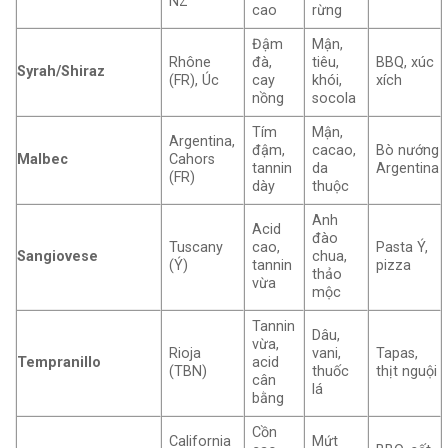
NZ
cao
rừng
Đậm
Mận,
Rhône
đà,
tiêu,
BBQ, xúc
Syrah/Shiraz
(FR), Úc
cay
khói,
xích
nồng
socola
Tím
Mận,
Argentina,
đậm,
cacao,
Bò nướng
Malbec
Cahors
tannin
da
Argentina
(FR)
dày
thuộc
Anh
Acid
đào
Tuscany
cao,
Pasta Ý,
Sangiovese
chua,
(Ý)
tannin
pizza
thảo
vừa
mộc
Tannin
Dâu,
vừa,
Rioja
vani,
Tapas,
Tempranillo
acid
(TBN)
thuốc
thịt nguội
cân
lá
bằng
Cồn
California
Mứt