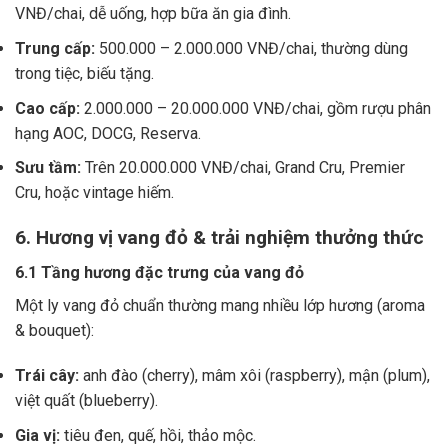
VNĐ/chai, dễ uống, hợp bữa ăn gia đình.
Trung cấp:
500.000 – 2.000.000 VNĐ/chai, thường dùng
trong tiệc, biếu tặng.
Cao cấp:
2.000.000 – 20.000.000 VNĐ/chai, gồm rượu phân
hạng AOC, DOCG, Reserva.
Sưu tầm:
Trên 20.000.000 VNĐ/chai, Grand Cru, Premier
Cru, hoặc vintage hiếm.
6. Hương vị vang đỏ & trải nghiệm thưởng thức
6.1 Tầng hương đặc trưng của vang đỏ
Một ly vang đỏ chuẩn thường mang nhiều lớp hương (aroma
& bouquet):
Trái cây:
anh đào (cherry), mâm xôi (raspberry), mận (plum),
việt quất (blueberry).
Gia vị:
tiêu đen, quế, hồi, thảo mộc.