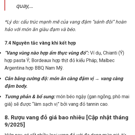
quay,…
*Lý do: cấu trúc mạnh mẽ của vang đậm “sánh đôi” hoàn
hảo với món ăn giàu đạm và béo.
7.4 Nguyên tắc vàng khi kết hợp
“Vang vùng nào hợp ẩm thực vùng đó”:
Ví dụ, Chianti (Ý)
hợp pasta Ý; Bordeaux hợp thịt đỏ kiểu Pháp; Malbec
Argentina hợp BBQ Nam Mỹ.
Cân bằng cường độ: món ăn càng đậm vị → vang càng
đậm body.
Tương phản & bổ sung:
món béo ngậy (gan ngỗng, phô mai
già) sẽ được “làm sạch vị” bởi vang đỏ tannin cao.
8. Rượu vang đỏ giá bao nhiêu [Cập nhật tháng
9/2025]