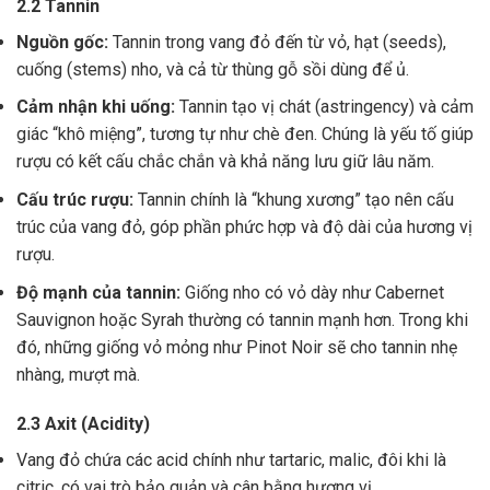
2.2 Tannin
Nguồn gốc:
Tannin trong vang đỏ đến từ vỏ, hạt (seeds),
cuống (stems) nho, và cả từ thùng gỗ sồi dùng để ủ.
Cảm nhận khi uống:
Tannin tạo vị chát (astringency) và cảm
giác “khô miệng”, tương tự như chè đen. Chúng là yếu tố giúp
rượu có kết cấu chắc chắn và khả năng lưu giữ lâu năm.
Cấu trúc rượu:
Tannin chính là “khung xương” tạo nên cấu
trúc của vang đỏ, góp phần phức hợp và độ dài của hương vị
rượu.
Độ mạnh của tannin:
Giống nho có vỏ dày như Cabernet
Sauvignon hoặc Syrah thường có tannin mạnh hơn. Trong khi
đó, những giống vỏ mỏng như Pinot Noir sẽ cho tannin nhẹ
nhàng, mượt mà.
2.3 Axit (Acidity)
Vang đỏ chứa các acid chính như tartaric, malic, đôi khi là
citric, có vai trò bảo quản và cân bằng hương vị .