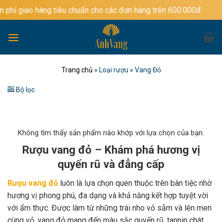
Bỏ
àng tiêu chuẩn cho các đơn hàng trên 600.000đ
qua
nội
dung
Trang chủ
»
Loại rượu
»
Vang Đỏ
Bộ lọc
Không tìm thấy sản phẩm nào khớp với lựa chọn của bạn.
Rượu vang đỏ – Khám phá hương vị
quyến rũ và đẳng cấp
Rượu vang đỏ
luôn là lựa chọn quen thuộc trên bàn tiệc nhờ
hương vị phong phú, đa dạng và khả năng kết hợp tuyệt vời
với ẩm thực. Được làm từ những trái nho vỏ sẫm và lên men
cùng vỏ, vang đỏ mang đến màu sắc quyến rũ, tannin chát