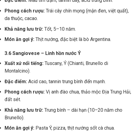
Đặc điểm:
Màu tím đậm, tannin dày, acid trung bình.
Phong cách rượu:
Trái cây chín mọng (mận đen, việt quất),
da thuộc, cacao.
Khả năng lưu trữ:
Tốt, 5–10 năm.
Món ăn gợi ý:
Thịt nướng, đặc biệt là bò Argentina.
3.6 Sangiovese – Linh hồn nước Ý
Xuất xứ nổi tiếng:
Tuscany, Ý (Chianti, Brunello di
Montalcino).
Đặc điểm:
Acid cao, tannin trung bình đến mạnh.
Phong cách rượu:
Vị anh đào chua, thảo mộc Địa Trung Hải,
đất sét.
Khả năng lưu trữ:
Trung bình – dài hạn (10–20 năm cho
Brunello).
Món ăn gợi ý:
Pasta Ý, pizza, thịt nướng sốt cà chua.