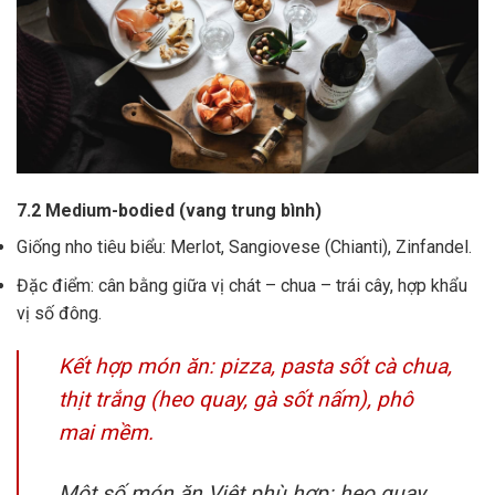
7.2 Medium-bodied (vang trung bình)
Giống nho tiêu biểu: Merlot, Sangiovese (Chianti), Zinfandel.
Đặc điểm: cân bằng giữa vị chát – chua – trái cây, hợp khẩu
vị số đông.
Kết hợp món ăn: pizza, pasta sốt cà chua,
thịt trắng (heo quay, gà sốt nấm), phô
mai mềm.
Một số món ăn Việt phù hợp: heo quay