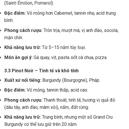
(Saint-Émilion, Pomerol).
Đặc điểm:
Vỏ mỏng hơn Cabernet, tannin nhẹ, acid trung
bình.
Phong cách rượu:
Tròn trịa, mượt mà, vị anh đào, socola,
mận chín.
Khả năng lưu trữ:
Từ 5–15 năm tùy loại.
Món ăn gợi ý:
Gà quay, vịt, pasta sốt cà chua, pizza.
3.3 Pinot Noir – Tinh tế và khó tính
Xuất xứ nổi tiếng:
Burgundy (Bourgogne), Pháp.
Đặc điểm:
Vỏ mỏng, tannin thấp, acid cao.
Phong cách rượu:
Thanh thoát, tinh tế, hương vị quả đỏ
(dâu tây, anh đào, mâm xôi), nấm, đất rừng.
Khả năng lưu trữ:
Trung bình, nhưng một số Grand Cru
Burgundy có thể lưu giữ trên 20 năm.