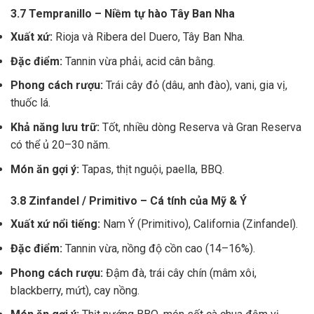
3.7 Tempranillo – Niềm tự hào Tây Ban Nha
Xuất xứ:
Rioja và Ribera del Duero, Tây Ban Nha.
Đặc điểm:
Tannin vừa phải, acid cân bằng.
Phong cách rượu:
Trái cây đỏ (dâu, anh đào), vani, gia vị,
thuốc lá.
Khả năng lưu trữ:
Tốt, nhiều dòng Reserva và Gran Reserva
có thể ủ 20–30 năm.
Món ăn gợi ý:
Tapas, thịt nguội, paella, BBQ.
3.8 Zinfandel / Primitivo – Cá tính của Mỹ & Ý
Xuất xứ nổi tiếng:
Nam Ý (Primitivo), California (Zinfandel).
Đặc điểm:
Tannin vừa, nồng độ cồn cao (14–16%).
Phong cách rượu:
Đậm đà, trái cây chín (mâm xôi,
blackberry, mứt), cay nồng.