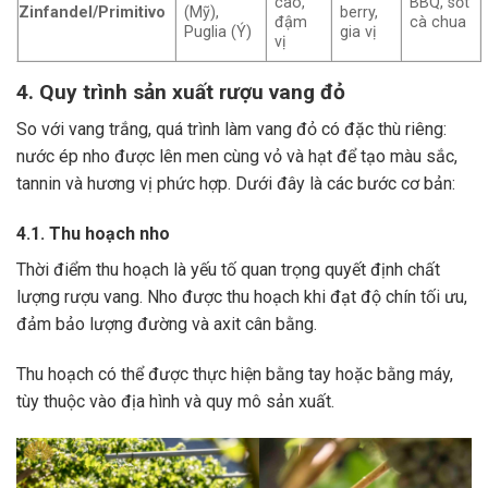
cao,
BBQ, sốt
Zinfandel/Primitivo
(Mỹ),
berry,
đậm
cà chua
Puglia (Ý)
gia vị
vị
4. Quy trình sản xuất rượu vang đỏ
So với vang trắng, quá trình làm vang đỏ có đặc thù riêng:
nước ép nho được lên men cùng vỏ và hạt để tạo màu sắc,
tannin và hương vị phức hợp. Dưới đây là các bước cơ bản:
4.1. Thu hoạch nho
Thời điểm thu hoạch là yếu tố quan trọng quyết định chất
lượng rượu vang. Nho được thu hoạch khi đạt độ chín tối ưu,
đảm bảo lượng đường và axit cân bằng.
Thu hoạch có thể được thực hiện bằng tay hoặc bằng máy,
tùy thuộc vào địa hình và quy mô sản xuất.