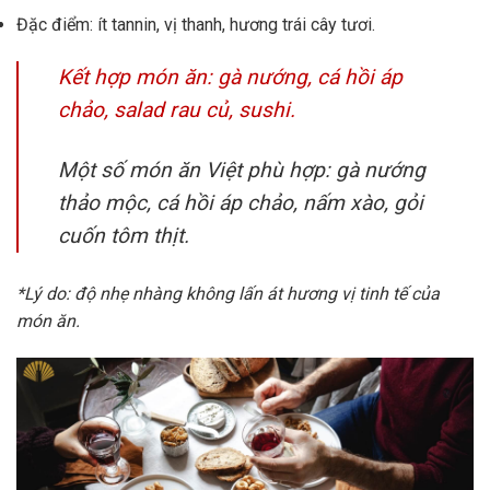
Đặc điểm: ít tannin, vị thanh, hương trái cây tươi.
Kết hợp món ăn: gà nướng, cá hồi áp
chảo, salad rau củ, sushi.
Một số món ăn Việt phù hợp: gà nướng
thảo mộc, cá hồi áp chảo, nấm xào, gỏi
cuốn tôm thịt.
*Lý do: độ nhẹ nhàng không lấn át hương vị tinh tế của
món ăn.