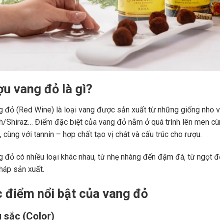
ợu vang đỏ là gì?
 đỏ (Red Wine) là loại vang được sản xuất từ những giống nho 
ah/Shiraz… Điểm đặc biệt của vang đỏ nằm ở quá trình lên men c
 cùng với tannin – hợp chất tạo vị chát và cấu trúc cho rượu.
 đỏ có nhiều loại khác nhau, từ nhẹ nhàng đến đậm đà, từ ngọt đế
áp sản xuất.
c điểm nổi bật của vang đỏ
 sắc (Color)