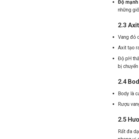
Độ mạnh 
những giố
2.3 Axit
Vang đỏ ch
Axit tạo r
Độ pH thấ
bị chuyển
2.4 Bod
Body là c
Rượu vang
2.5 Hươ
Rất đa dạn