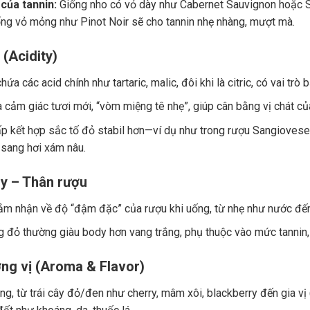
của tannin:
Giống nho có vỏ dày như Cabernet Sauvignon hoặc Sy
ng vỏ mỏng như Pinot Noir sẽ cho tannin nhẹ nhàng, mượt mà.
 (Acidity)
ứa các acid chính như tartaric, malic, đôi khi là citric, có vai trò
a cảm giác tươi mới, “vòm miệng tê nhẹ”, giúp cân bằng vị chát củ
p kết hợp sắc tố đỏ stabil hơn—ví dụ như trong rượu Sangiovese.
 sang hơi xám nâu.
y – Thân rượu
ảm nhận về độ “đậm đặc” của rượu khi uống, từ nhẹ như nước đế
 đỏ thường giàu body hơn vang trắng, phụ thuộc vào mức tannin, 
ng vị (Aroma & Flavor)
g, từ trái cây đỏ/đen như cherry, mâm xôi, blackberry đến gia vị (