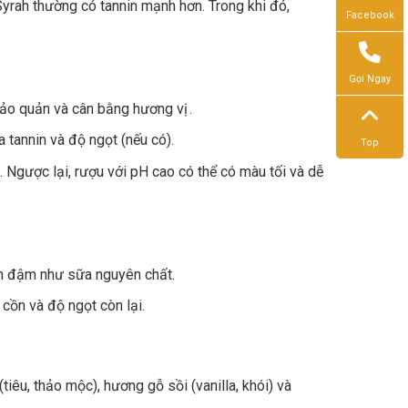
rah thường có tannin mạnh hơn. Trong khi đó,
Facebook
Gọi Ngay
 bảo quản và cân bằng hương vị .
a tannin và độ ngọt (nếu có).
Top
 Ngược lại, rượu với pH cao có thể có màu tối và dễ
n đậm như sữa nguyên chất.
cồn và độ ngọt còn lại.
tiêu, thảo mộc), hương gỗ sồi (vanilla, khói) và