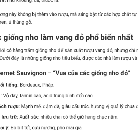
ất như khoáng, da, thuốc lá.
ng này không bị thêm vào rượu, mà sáng bật từ các hợp chất tự 
men, ủ thùng gỗ.
c giống nho làm vang đỏ phổ biến nhất
giới có hàng trăm giống nho để sản xuất rượu vang đỏ, nhưng chỉ m
 Dưới đây là những giống nho tiêu biểu, được các nhà làm rượu và
ernet Sauvignon – “Vua của các giống nho đỏ”
ổi tiếng:
Bordeaux, Pháp.
:
Vỏ dày, tannin cao, acid trung bình đến cao.
ch rượu:
Mạnh mẽ, đậm đà, giàu cấu trúc, hương vị quả lý chua đe
lưu trữ:
Xuất sắc, nhiều chai có thể giữ hàng chục năm.
i ý:
Bò bít tết, cừu nướng, phô mai già.