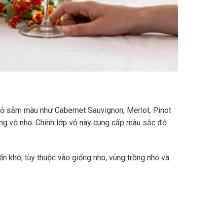
vỏ sẫm màu như Cabernet Sauvignon, Merlot, Pinot
ùng vỏ nho. Chính lớp vỏ này cung cấp màu sắc đỏ
n khô, tùy thuộc vào giống nho, vùng trồng nho và