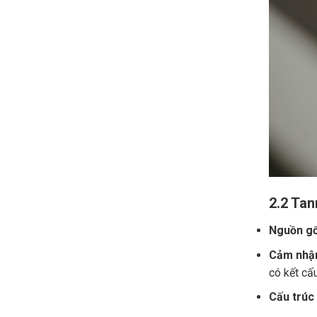
2.2 Tan
Nguồn gố
Cảm nhận
có kết cấ
Cấu trúc