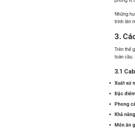
phong vị đ
Những hươ
trình lên 
3. Cá
Trên thế 
toàn cầu.
3.1 Cab
Xuất xứ n
Đặc điểm
Phong cá
Khả năng 
Món ăn gợ