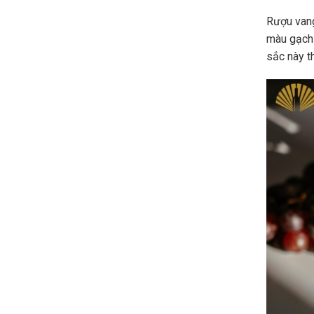
Rượu vang
màu gạch
sắc này t