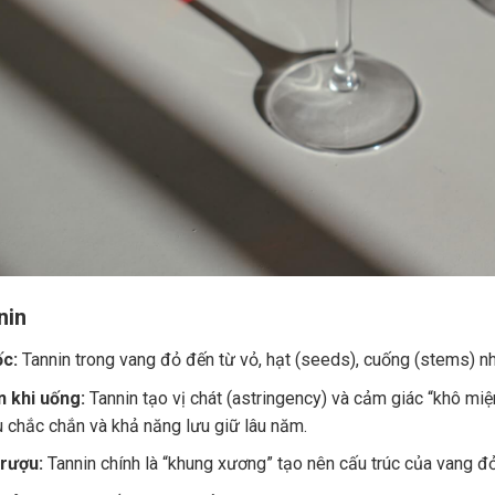
nin
c:
Tannin trong vang đỏ đến từ vỏ, hạt (seeds), cuống (stems) nh
 khi uống:
Tannin tạo vị chát (astringency) và cảm giác “khô miệ
u chắc chắn và khả năng lưu giữ lâu năm.
 rượu:
Tannin chính là “khung xương” tạo nên cấu trúc của vang đ