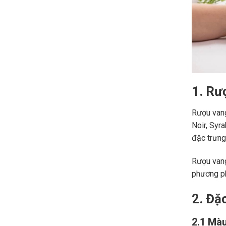
1. Rư
Rượu vang
Noir, Syr
đặc trưng,
Rượu vang
phương ph
2. Đặ
2.1 Màu