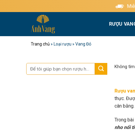
Bỏ
Miễn phí giao hàng tiêu
qua
nội
RƯỢU VAN
dung
Trang chủ
»
Loại rượu
»
Vang Đỏ
Tìm
Không tìm
kiếm:
Rượu van
thực. Đượ
cân bằng.
Trong bài
nho nổi t