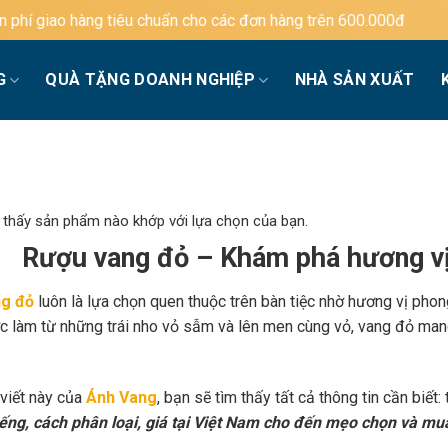
 chuẩn cho các đơn hàng trên 600.000đ
G
QUÀ TẶNG DOANH NGHIỆP
NHÀ SẢN XUẤT
 thấy sản phẩm nào khớp với lựa chọn của bạn.
Rượu vang đỏ – Khám phá hương vị
g đỏ
luôn là lựa chọn quen thuộc trên bàn tiệc nhờ hương vị phon
c làm từ những trái nho vỏ sẫm và lên men cùng vỏ, vang đỏ mang
 viết này của
Ánh Vang
, bạn sẽ tìm thấy tất cả thông tin cần biết:
iếng, cách phân loại, giá tại Việt Nam cho đến mẹo chọn và mu