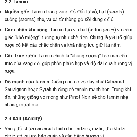
2.2 Tannin
Nguồn gốc:
Tannin trong vang đỏ đến từ vỏ, hạt (seeds),
cuống (stems) nho, và cả từ thùng gỗ sồi dùng để ủ.
Cảm nhận khi uống:
Tannin tạo vị chát (astringency) và cảm
giác “khô miệng”, tương tự như chè đen. Chúng là yếu tố giúp
rượu có kết cấu chắc chắn và khả năng lưu giữ lâu năm.
Cấu trúc rượu:
Tannin chính là “khung xương” tạo nên cấu
trúc của vang đỏ, góp phần phức hợp và độ dài của hương vị
rượu.
Độ mạnh của tannin:
Giống nho có vỏ dày như Cabernet
Sauvignon hoặc Syrah thường có tannin mạnh hơn. Trong khi
đó, những giống vỏ mỏng như Pinot Noir sẽ cho tannin nhẹ
nhàng, mượt mà.
2.3 Axit (Acidity)
Vang đỏ chứa các acid chính như tartaric, malic, đôi khi là
citric, có vai trò bảo quản và cân bằng hương vị .