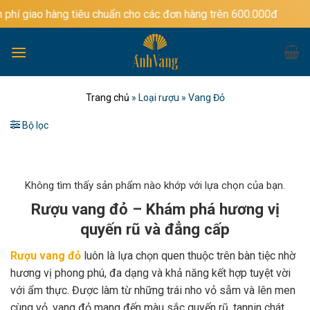
Bỏ
ng tiêu chuẩn cho các đơn hàng trên 600.000đ
qua
nội
dung
Trang chủ
»
Loại rượu
»
Vang Đỏ
Bộ lọc
Không tìm thấy sản phẩm nào khớp với lựa chọn của bạn.
Rượu vang đỏ – Khám phá hương vị
quyến rũ và đẳng cấp
Rượu vang đỏ
luôn là lựa chọn quen thuộc trên bàn tiệc nhờ
hương vị phong phú, đa dạng và khả năng kết hợp tuyệt vời
với ẩm thực. Được làm từ những trái nho vỏ sẫm và lên men
cùng vỏ, vang đỏ mang đến màu sắc quyến rũ, tannin chát