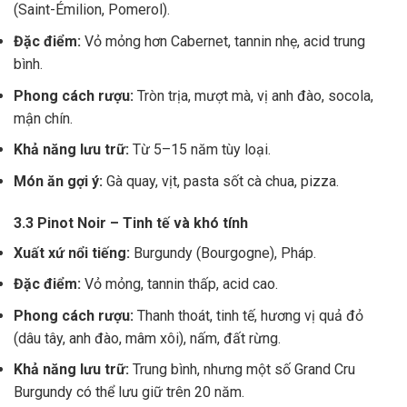
(Saint-Émilion, Pomerol).
Đặc điểm:
Vỏ mỏng hơn Cabernet, tannin nhẹ, acid trung
bình.
Phong cách rượu:
Tròn trịa, mượt mà, vị anh đào, socola,
mận chín.
Khả năng lưu trữ:
Từ 5–15 năm tùy loại.
Món ăn gợi ý:
Gà quay, vịt, pasta sốt cà chua, pizza.
3.3 Pinot Noir – Tinh tế và khó tính
Xuất xứ nổi tiếng:
Burgundy (Bourgogne), Pháp.
Đặc điểm:
Vỏ mỏng, tannin thấp, acid cao.
Phong cách rượu:
Thanh thoát, tinh tế, hương vị quả đỏ
(dâu tây, anh đào, mâm xôi), nấm, đất rừng.
Khả năng lưu trữ:
Trung bình, nhưng một số Grand Cru
Burgundy có thể lưu giữ trên 20 năm.