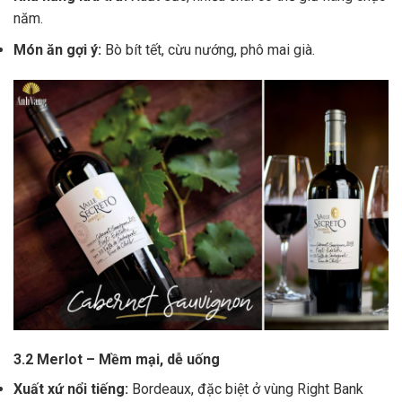
năm.
Món ăn gợi ý:
Bò bít tết, cừu nướng, phô mai già.
3.2 Merlot – Mềm mại, dễ uống
Xuất xứ nổi tiếng:
Bordeaux, đặc biệt ở vùng Right Bank