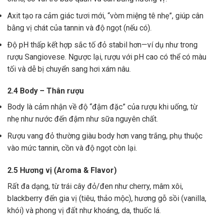
Axit tạo ra cảm giác tươi mới, “vòm miệng tê nhẹ”, giúp cân
bằng vị chát của tannin và độ ngọt (nếu có).
Độ pH thấp kết hợp sắc tố đỏ stabil hơn—ví dụ như trong
rượu Sangiovese. Ngược lại, rượu với pH cao có thể có màu
tối và dễ bị chuyển sang hơi xám nâu.
2.4 Body – Thân rượu
Body là cảm nhận về độ “đậm đặc” của rượu khi uống, từ
nhẹ như nước đến đậm như sữa nguyên chất.
Rượu vang đỏ thường giàu body hơn vang trắng, phụ thuộc
vào mức tannin, cồn và độ ngọt còn lại.
2.5 Hương vị (Aroma & Flavor)
Rất đa dạng, từ trái cây đỏ/đen như cherry, mâm xôi,
blackberry đến gia vị (tiêu, thảo mộc), hương gỗ sồi (vanilla,
khói) và phong vị đất như khoáng, da, thuốc lá.