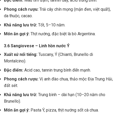
Đặc điểm:
Màu tím đậm, tannin dày, acid trung bình.
Phong cách rượu:
Trái cây chín mọng (mận đen, việt quất),
da thuộc, cacao.
Khả năng lưu trữ:
Tốt, 5–10 năm.
Món ăn gợi ý:
Thịt nướng, đặc biệt là bò Argentina.
3.6 Sangiovese – Linh hồn nước Ý
Xuất xứ nổi tiếng:
Tuscany, Ý (Chianti, Brunello di
Montalcino).
Đặc điểm:
Acid cao, tannin trung bình đến mạnh.
Phong cách rượu:
Vị anh đào chua, thảo mộc Địa Trung Hải,
đất sét.
Khả năng lưu trữ:
Trung bình – dài hạn (10–20 năm cho
Brunello).
Món ăn gợi ý:
Pasta Ý, pizza, thịt nướng sốt cà chua.