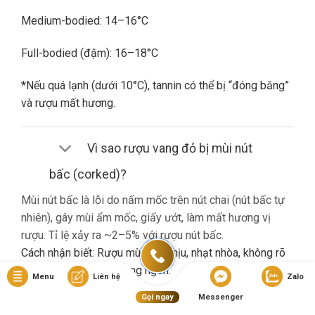
Medium-bodied: 14–16°C
Full-bodied (đậm): 16–18°C
*Nếu quá lạnh (dưới 10°C), tannin có thể bị “đóng băng”
và rượu mất hương.
Vì sao rượu vang đỏ bị mùi nút
bấc (corked)?
Mùi nút bấc là lỗi do nấm mốc trên nút chai (nút bấc tự
nhiên), gây mùi ẩm mốc, giấy ướt, làm mất hương vị
rượu. Tỉ lệ xảy ra ~2–5% với rượu nút bấc.
Cách nhận biết: Rượu mùi khó chịu, nhạt nhòa, không rõ
hương trái cây dù là vang ngon.
Menu
Liên hệ
Zalo
Gọi ngay
Messenger
Nếu gặp lỗi này, bạn nên liên hệ cửa hàng đổi trả (nếu có