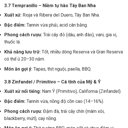
3.7 Tempranillo – Niềm tự hào Tây Ban Nha
Xuất xứ:
Rioja và Ribera del Duero, Tây Ban Nha.
Đặc điểm:
Tannin vừa phải, acid cân bằng.
Phong cách rượu:
Trái cây đỏ (dâu, anh đào), vani, gia vị,
thuốc lá.
Khả năng lưu trữ:
Tốt, nhiều dòng Reserva và Gran Reserva
có thể ủ 20–30 năm.
Món ăn gợi ý:
Tapas, thịt nguội, paella, BBQ.
3.8 Zinfandel / Primitivo – Cá tính của Mỹ & Ý
Xuất xứ nổi tiếng:
Nam Ý (Primitivo), California (Zinfandel).
Đặc điểm:
Tannin vừa, nồng độ cồn cao (14–16%).
Phong cách rượu:
Đậm đà, trái cây chín (mâm xôi,
blackberry, mứt), cay nồng.