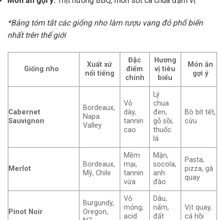
Món ăn gợi ý:
Thịt nướng BBQ, món sốt cà chua đậm vị.
*Bảng tóm tắt các giống nho làm rượu vang đỏ phổ biến
nhất trên thế giới
Đặc
Hương
Xuất xứ
Món ăn
Giống nho
điểm
vị tiêu
nổi tiếng
gợi ý
chính
biểu
Lý
Vỏ
chua
Bordeaux,
Cabernet
dày,
đen,
Bò bít tết,
Napa
Sauvignon
tannin
gỗ sồi,
cừu
Valley
cao
thuốc
lá
Mềm
Mận,
Pasta,
Bordeaux,
mại,
socola,
Merlot
pizza, gà
Mỹ, Chile
tannin
anh
quay
vừa
đào
Vỏ
Dâu,
Burgundy,
mỏng,
nấm,
Vịt quay,
Pinot Noir
Oregon,
acid
đất
cá hồi