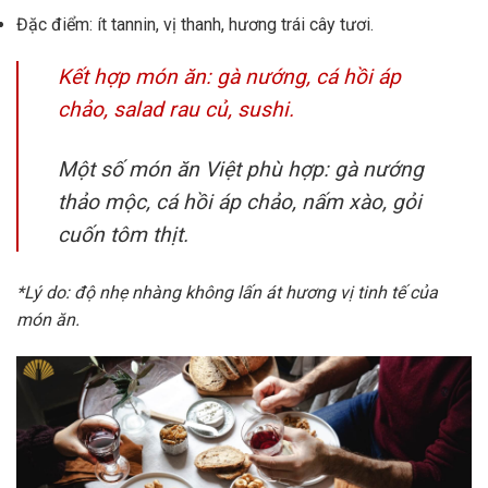
Đặc điểm: ít tannin, vị thanh, hương trái cây tươi.
Kết hợp món ăn: gà nướng, cá hồi áp
chảo, salad rau củ, sushi.
Một số món ăn Việt phù hợp: gà nướng
thảo mộc, cá hồi áp chảo, nấm xào, gỏi
cuốn tôm thịt.
*Lý do: độ nhẹ nhàng không lấn át hương vị tinh tế của
món ăn.