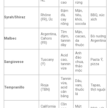
NZ
cao
rừng
Đậm
Mận,
Rhône
đà,
tiêu,
BBQ, xúc
Syrah/Shiraz
(FR), Úc
cay
khói,
xích
nồng
socola
Tím
Mận,
Argentina,
đậm,
cacao,
Bò nướng
Malbec
Cahors
tannin
da
Argentina
(FR)
dày
thuộc
Anh
Acid
đào
Tuscany
cao,
Pasta Ý,
Sangiovese
chua,
(Ý)
tannin
pizza
thảo
vừa
mộc
Tannin
Dâu,
vừa,
Rioja
vani,
Tapas,
Tempranillo
acid
(TBN)
thuốc
thịt nguội
cân
lá
bằng
Cồn
California
Mứt