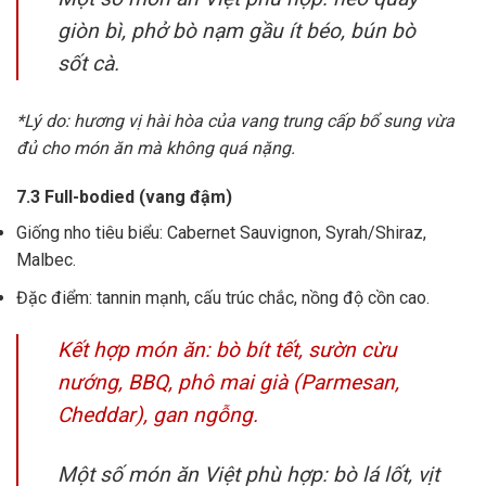
giòn bì, phở bò nạm gầu ít béo, bún bò
sốt cà.
*Lý do: hương vị hài hòa của vang trung cấp bổ sung vừa
đủ cho món ăn mà không quá nặng.
7.3 Full-bodied (vang đậm)
Giống nho tiêu biểu: Cabernet Sauvignon, Syrah/Shiraz,
Malbec.
Đặc điểm: tannin mạnh, cấu trúc chắc, nồng độ cồn cao.
Kết hợp món ăn: bò bít tết, sườn cừu
nướng, BBQ, phô mai già (Parmesan,
Cheddar), gan ngỗng.
Một số món ăn Việt phù hợp: bò lá lốt, vịt