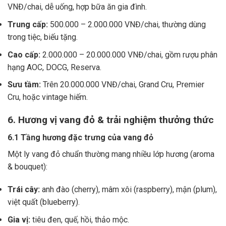
VNĐ/chai, dễ uống, hợp bữa ăn gia đình.
Trung cấp:
500.000 – 2.000.000 VNĐ/chai, thường dùng
trong tiệc, biếu tặng.
Cao cấp:
2.000.000 – 20.000.000 VNĐ/chai, gồm rượu phân
hạng AOC, DOCG, Reserva.
Sưu tầm:
Trên 20.000.000 VNĐ/chai, Grand Cru, Premier
Cru, hoặc vintage hiếm.
6. Hương vị vang đỏ & trải nghiệm thưởng thức
6.1 Tầng hương đặc trưng của vang đỏ
Một ly vang đỏ chuẩn thường mang nhiều lớp hương (aroma
& bouquet):
Trái cây:
anh đào (cherry), mâm xôi (raspberry), mận (plum),
việt quất (blueberry).
Gia vị:
tiêu đen, quế, hồi, thảo mộc.