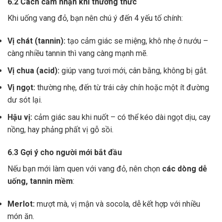
6.2 Cách cảm nhận khi thưởng thức
Khi uống vang đỏ, bạn nên chú ý đến 4 yếu tố chính:
Vị chát (tannin):
tạo cảm giác se miệng, khô nhẹ ở nướu –
càng nhiều tannin thì vang càng mạnh mẽ.
Vị chua (acid):
giúp vang tươi mới, cân bằng, không bị gắt.
Vị ngọt:
thường nhẹ, đến từ trái cây chín hoặc một ít đường
dư sót lại.
Hậu vị:
cảm giác sau khi nuốt – có thể kéo dài ngọt dịu, cay
nồng, hay phảng phất vị gỗ sồi.
6.3 Gợi ý cho người mới bắt đầu
Nếu bạn mới làm quen với vang đỏ, nên chọn
các dòng dễ
uống, tannin mềm
:
Merlot:
mượt mà, vị mận và socola, dễ kết hợp với nhiều
món ăn.