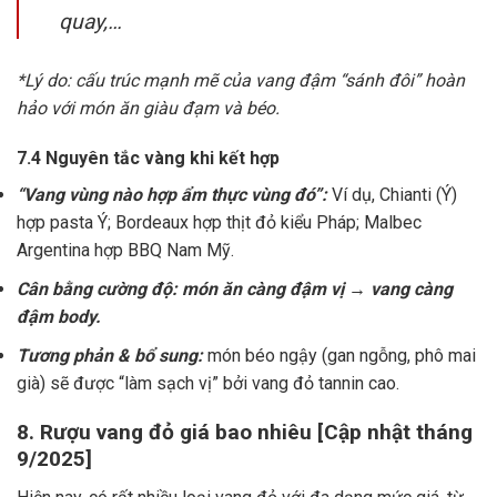
quay,…
*Lý do: cấu trúc mạnh mẽ của vang đậm “sánh đôi” hoàn
hảo với món ăn giàu đạm và béo.
7.4 Nguyên tắc vàng khi kết hợp
“Vang vùng nào hợp ẩm thực vùng đó”:
Ví dụ, Chianti (Ý)
hợp pasta Ý; Bordeaux hợp thịt đỏ kiểu Pháp; Malbec
Argentina hợp BBQ Nam Mỹ.
Cân bằng cường độ: món ăn càng đậm vị → vang càng
đậm body.
Tương phản & bổ sung:
món béo ngậy (gan ngỗng, phô mai
già) sẽ được “làm sạch vị” bởi vang đỏ tannin cao.
8. Rượu vang đỏ giá bao nhiêu [Cập nhật tháng
9/2025]