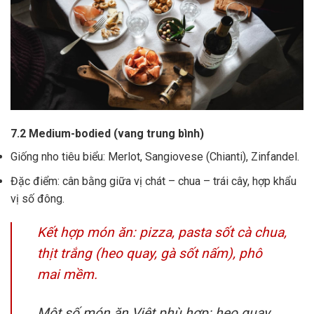
7.2 Medium-bodied (vang trung bình)
Giống nho tiêu biểu: Merlot, Sangiovese (Chianti), Zinfandel.
Đặc điểm: cân bằng giữa vị chát – chua – trái cây, hợp khẩu
vị số đông.
Kết hợp món ăn: pizza, pasta sốt cà chua,
thịt trắng (heo quay, gà sốt nấm), phô
mai mềm.
Một số món ăn Việt phù hợp: heo quay