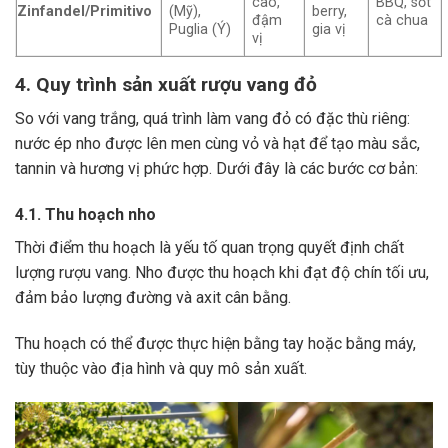
cao,
BBQ, sốt
Zinfandel/Primitivo
(Mỹ),
berry,
đậm
cà chua
Puglia (Ý)
gia vị
vị
4. Quy trình sản xuất rượu vang đỏ
So với vang trắng, quá trình làm vang đỏ có đặc thù riêng:
nước ép nho được lên men cùng vỏ và hạt để tạo màu sắc,
tannin và hương vị phức hợp. Dưới đây là các bước cơ bản:
4.1. Thu hoạch nho
Thời điểm thu hoạch là yếu tố quan trọng quyết định chất
lượng rượu vang. Nho được thu hoạch khi đạt độ chín tối ưu,
đảm bảo lượng đường và axit cân bằng.
Thu hoạch có thể được thực hiện bằng tay hoặc bằng máy,
tùy thuộc vào địa hình và quy mô sản xuất.