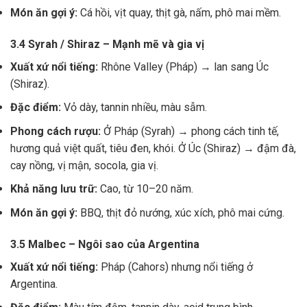
Món ăn gợi ý:
Cá hồi, vịt quay, thịt gà, nấm, phô mai mềm.
3.4 Syrah / Shiraz – Mạnh mẽ và gia vị
Xuất xứ nổi tiếng:
Rhône Valley (Pháp) → lan sang Úc
(Shiraz).
Đặc điểm:
Vỏ dày, tannin nhiều, màu sẫm.
Phong cách rượu:
Ở Pháp (Syrah) → phong cách tinh tế,
hương quả việt quất, tiêu đen, khói. Ở Úc (Shiraz) → đậm đà,
cay nồng, vị mận, socola, gia vị.
Khả năng lưu trữ:
Cao, từ 10–20 năm.
Món ăn gợi ý:
BBQ, thịt đỏ nướng, xúc xích, phô mai cứng.
3.5 Malbec – Ngôi sao của Argentina
Xuất xứ nổi tiếng:
Pháp (Cahors) nhưng nổi tiếng ở
Argentina.