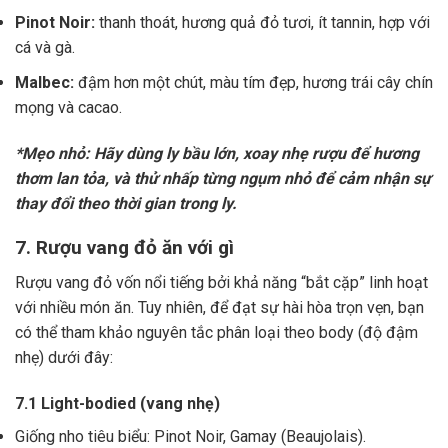
Pinot Noir:
thanh thoát, hương quả đỏ tươi, ít tannin, hợp với
cá và gà.
Malbec:
đậm hơn một chút, màu tím đẹp, hương trái cây chín
mọng và cacao.
*Mẹo nhỏ: Hãy dùng ly bầu lớn, xoay nhẹ rượu để hương
thơm lan tỏa, và thử nhấp từng ngụm nhỏ để cảm nhận sự
thay đổi theo thời gian trong ly.
7. Rượu vang đỏ ăn với gì
Rượu vang đỏ vốn nổi tiếng bởi khả năng “bắt cặp” linh hoạt
với nhiều món ăn. Tuy nhiên, để đạt sự hài hòa trọn vẹn, bạn
có thể tham khảo nguyên tắc phân loại theo body (độ đậm
nhẹ) dưới đây:
7.1 Light-bodied (vang nhẹ)
Giống nho tiêu biểu: Pinot Noir, Gamay (Beaujolais).