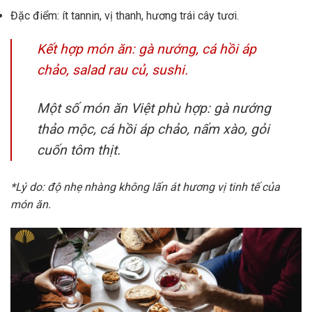
Đặc điểm: ít tannin, vị thanh, hương trái cây tươi.
Kết hợp món ăn: gà nướng, cá hồi áp
chảo, salad rau củ, sushi.
Một số món ăn Việt phù hợp: gà nướng
thảo mộc, cá hồi áp chảo, nấm xào, gỏi
cuốn tôm thịt.
*Lý do: độ nhẹ nhàng không lấn át hương vị tinh tế của
món ăn.