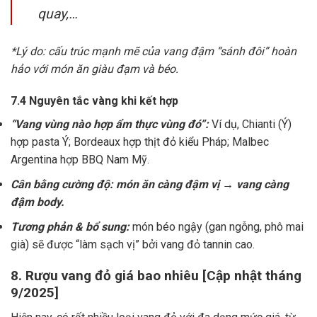
quay,…
*Lý do: cấu trúc mạnh mẽ của vang đậm “sánh đôi” hoàn
hảo với món ăn giàu đạm và béo.
7.4 Nguyên tắc vàng khi kết hợp
“Vang vùng nào hợp ẩm thực vùng đó”:
Ví dụ, Chianti (Ý)
hợp pasta Ý; Bordeaux hợp thịt đỏ kiểu Pháp; Malbec
Argentina hợp BBQ Nam Mỹ.
Cân bằng cường độ: món ăn càng đậm vị → vang càng
đậm body.
Tương phản & bổ sung:
món béo ngậy (gan ngỗng, phô mai
già) sẽ được “làm sạch vị” bởi vang đỏ tannin cao.
8. Rượu vang đỏ giá bao nhiêu [Cập nhật tháng
9/2025]