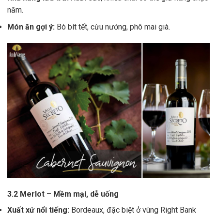
năm.
Món ăn gợi ý:
Bò bít tết, cừu nướng, phô mai già.
3.2 Merlot – Mềm mại, dễ uống
Xuất xứ nổi tiếng:
Bordeaux, đặc biệt ở vùng Right Bank