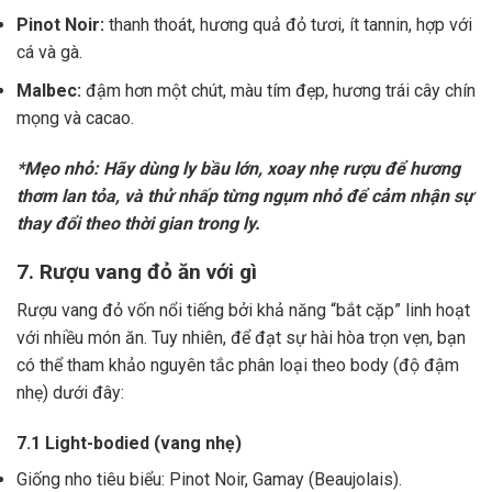
Pinot Noir:
thanh thoát, hương quả đỏ tươi, ít tannin, hợp với
cá và gà.
Malbec:
đậm hơn một chút, màu tím đẹp, hương trái cây chín
mọng và cacao.
*Mẹo nhỏ: Hãy dùng ly bầu lớn, xoay nhẹ rượu để hương
thơm lan tỏa, và thử nhấp từng ngụm nhỏ để cảm nhận sự
thay đổi theo thời gian trong ly.
7. Rượu vang đỏ ăn với gì
Rượu vang đỏ vốn nổi tiếng bởi khả năng “bắt cặp” linh hoạt
với nhiều món ăn. Tuy nhiên, để đạt sự hài hòa trọn vẹn, bạn
có thể tham khảo nguyên tắc phân loại theo body (độ đậm
nhẹ) dưới đây:
7.1 Light-bodied (vang nhẹ)
Giống nho tiêu biểu: Pinot Noir, Gamay (Beaujolais).