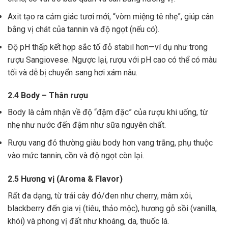
Axit tạo ra cảm giác tươi mới, “vòm miệng tê nhẹ”, giúp cân
bằng vị chát của tannin và độ ngọt (nếu có).
Độ pH thấp kết hợp sắc tố đỏ stabil hơn—ví dụ như trong
rượu Sangiovese. Ngược lại, rượu với pH cao có thể có màu
tối và dễ bị chuyển sang hơi xám nâu.
2.4 Body – Thân rượu
Body là cảm nhận về độ “đậm đặc” của rượu khi uống, từ
nhẹ như nước đến đậm như sữa nguyên chất.
Rượu vang đỏ thường giàu body hơn vang trắng, phụ thuộc
vào mức tannin, cồn và độ ngọt còn lại.
2.5 Hương vị (Aroma & Flavor)
Rất đa dạng, từ trái cây đỏ/đen như cherry, mâm xôi,
blackberry đến gia vị (tiêu, thảo mộc), hương gỗ sồi (vanilla,
khói) và phong vị đất như khoáng, da, thuốc lá.