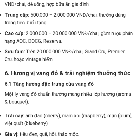
VNĐ/chai, dễ uống, hợp bữa ăn gia đình.
Trung cấp:
500.000 – 2.000.000 VNĐ/chai, thường dùng
trong tiệc, biếu tặng.
Cao cấp:
2.000.000 – 20.000.000 VNĐ/chai, gồm rượu phân
hạng AOC, DOCG, Reserva.
Sưu tầm:
Trên 20.000.000 VNĐ/chai, Grand Cru, Premier
Cru, hoặc vintage hiếm.
6. Hương vị vang đỏ & trải nghiệm thưởng thức
6.1 Tầng hương đặc trưng của vang đỏ
Một ly vang đỏ chuẩn thường mang nhiều lớp hương (aroma
& bouquet):
Trái cây:
anh đào (cherry), mâm xôi (raspberry), mận (plum),
việt quất (blueberry).
Gia vị:
tiêu đen, quế, hồi, thảo mộc.