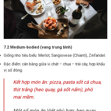
7.2 Medium-bodied (vang trung bình)
Giống nho tiêu biểu: Merlot, Sangiovese (Chianti), Zinfandel.
Đặc điểm: cân bằng giữa vị chát – chua – trái cây, hợp khẩu
vị số đông.
Kết hợp món ăn: pizza, pasta sốt cà chua,
thịt trắng (heo quay, gà sốt nấm), phô
mai mềm.
Một số món ăn Việt phù hợp: heo quay