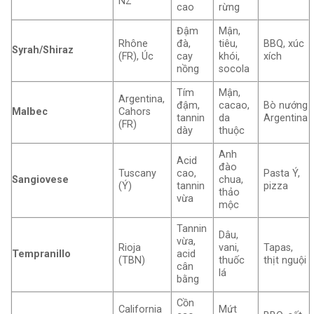
NZ
cao
rừng
Đậm
Mận,
Rhône
đà,
tiêu,
BBQ, xúc
Syrah/Shiraz
(FR), Úc
cay
khói,
xích
nồng
socola
Tím
Mận,
Argentina,
đậm,
cacao,
Bò nướng
Malbec
Cahors
tannin
da
Argentina
(FR)
dày
thuộc
Anh
Acid
đào
Tuscany
cao,
Pasta Ý,
Sangiovese
chua,
(Ý)
tannin
pizza
thảo
vừa
mộc
Tannin
Dâu,
vừa,
Rioja
vani,
Tapas,
Tempranillo
acid
(TBN)
thuốc
thịt nguội
cân
lá
bằng
Cồn
California
Mứt