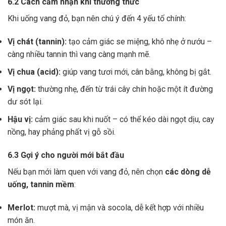
6.2 Cách cảm nhận khi thưởng thức
Khi uống vang đỏ, bạn nên chú ý đến 4 yếu tố chính:
Vị chát (tannin):
tạo cảm giác se miệng, khô nhẹ ở nướu –
càng nhiều tannin thì vang càng mạnh mẽ.
Vị chua (acid):
giúp vang tươi mới, cân bằng, không bị gắt.
Vị ngọt:
thường nhẹ, đến từ trái cây chín hoặc một ít đường
dư sót lại.
Hậu vị:
cảm giác sau khi nuốt – có thể kéo dài ngọt dịu, cay
nồng, hay phảng phất vị gỗ sồi.
6.3 Gợi ý cho người mới bắt đầu
Nếu bạn mới làm quen với vang đỏ, nên chọn
các dòng dễ
uống, tannin mềm
:
Merlot:
mượt mà, vị mận và socola, dễ kết hợp với nhiều
món ăn.