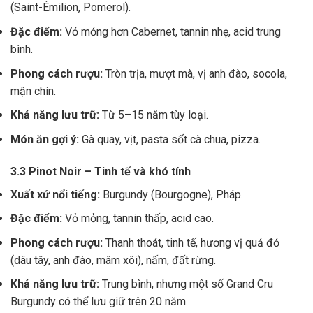
(Saint-Émilion, Pomerol).
Đặc điểm:
Vỏ mỏng hơn Cabernet, tannin nhẹ, acid trung
bình.
Phong cách rượu:
Tròn trịa, mượt mà, vị anh đào, socola,
mận chín.
Khả năng lưu trữ:
Từ 5–15 năm tùy loại.
Món ăn gợi ý:
Gà quay, vịt, pasta sốt cà chua, pizza.
3.3 Pinot Noir – Tinh tế và khó tính
Xuất xứ nổi tiếng:
Burgundy (Bourgogne), Pháp.
Đặc điểm:
Vỏ mỏng, tannin thấp, acid cao.
Phong cách rượu:
Thanh thoát, tinh tế, hương vị quả đỏ
(dâu tây, anh đào, mâm xôi), nấm, đất rừng.
Khả năng lưu trữ:
Trung bình, nhưng một số Grand Cru
Burgundy có thể lưu giữ trên 20 năm.