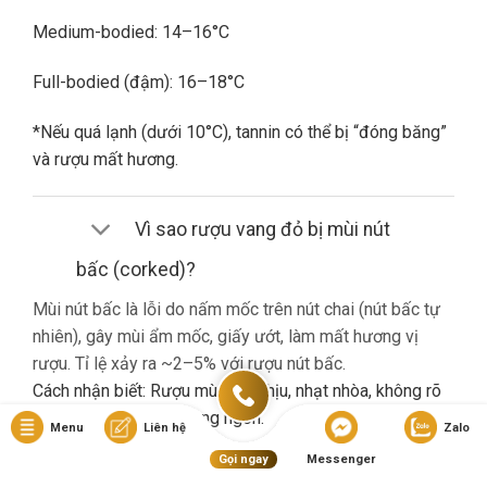
Medium-bodied: 14–16°C
Full-bodied (đậm): 16–18°C
*Nếu quá lạnh (dưới 10°C), tannin có thể bị “đóng băng”
và rượu mất hương.
Vì sao rượu vang đỏ bị mùi nút
bấc (corked)?
Mùi nút bấc là lỗi do nấm mốc trên nút chai (nút bấc tự
nhiên), gây mùi ẩm mốc, giấy ướt, làm mất hương vị
rượu. Tỉ lệ xảy ra ~2–5% với rượu nút bấc.
Cách nhận biết: Rượu mùi khó chịu, nhạt nhòa, không rõ
hương trái cây dù là vang ngon.
Menu
Liên hệ
Zalo
Gọi ngay
Messenger
Nếu gặp lỗi này, bạn nên liên hệ cửa hàng đổi trả (nếu có