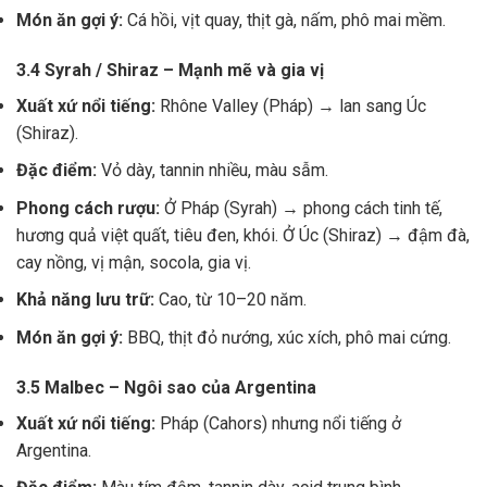
Món ăn gợi ý:
Cá hồi, vịt quay, thịt gà, nấm, phô mai mềm.
3.4 Syrah / Shiraz – Mạnh mẽ và gia vị
Xuất xứ nổi tiếng:
Rhône Valley (Pháp) → lan sang Úc
(Shiraz).
Đặc điểm:
Vỏ dày, tannin nhiều, màu sẫm.
Phong cách rượu:
Ở Pháp (Syrah) → phong cách tinh tế,
hương quả việt quất, tiêu đen, khói. Ở Úc (Shiraz) → đậm đà,
cay nồng, vị mận, socola, gia vị.
Khả năng lưu trữ:
Cao, từ 10–20 năm.
Món ăn gợi ý:
BBQ, thịt đỏ nướng, xúc xích, phô mai cứng.
3.5 Malbec – Ngôi sao của Argentina
Xuất xứ nổi tiếng:
Pháp (Cahors) nhưng nổi tiếng ở
Argentina.