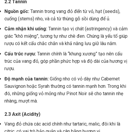
2.2 Tannin
Nguồn gốc:
Tannin trong vang đỏ đến từ vỏ, hạt (seeds),
cuống (stems) nho, và cả từ thùng gỗ sồi dùng để ủ.
Cảm nhận khi uống:
Tannin tạo vị chát (astringency) và cảm
giác “khô miệng”, tương tự như chè đen. Chúng là yếu tố giúp
rượu có kết cấu chắc chắn và khả năng lưu giữ lâu năm.
Cấu trúc rượu:
Tannin chính là “khung xương” tạo nên cấu
trúc của vang đỏ, góp phần phức hợp và độ dài của hương vị
rượu.
Độ mạnh của tannin:
Giống nho có vỏ dày như Cabernet
Sauvignon hoặc Syrah thường có tannin mạnh hơn. Trong khi
đó, những giống vỏ mỏng như Pinot Noir sẽ cho tannin nhẹ
nhàng, mượt mà.
2.3 Axit (Acidity)
Vang đỏ chứa các acid chính như tartaric, malic, đôi khi là
citric, có vai trò bảo quản và cân bằng hương vị .