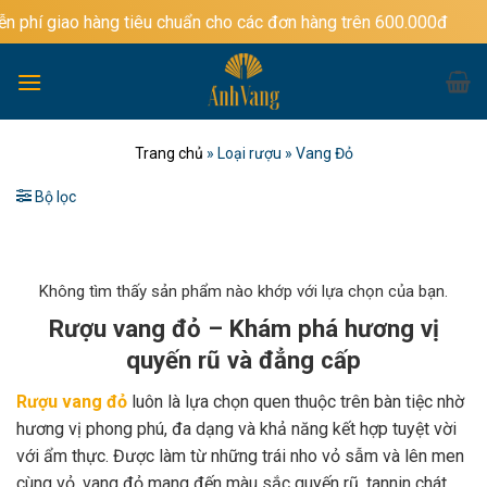
Bỏ
àng tiêu chuẩn cho các đơn hàng trên 600.000đ
qua
nội
dung
Trang chủ
»
Loại rượu
»
Vang Đỏ
Bộ lọc
Không tìm thấy sản phẩm nào khớp với lựa chọn của bạn.
Rượu vang đỏ – Khám phá hương vị
quyến rũ và đẳng cấp
Rượu vang đỏ
luôn là lựa chọn quen thuộc trên bàn tiệc nhờ
hương vị phong phú, đa dạng và khả năng kết hợp tuyệt vời
với ẩm thực. Được làm từ những trái nho vỏ sẫm và lên men
cùng vỏ, vang đỏ mang đến màu sắc quyến rũ, tannin chát