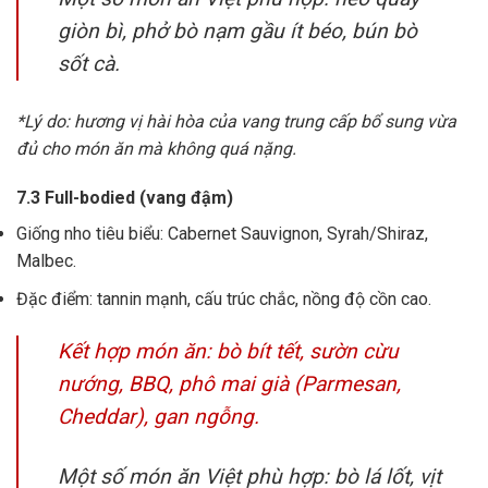
giòn bì, phở bò nạm gầu ít béo, bún bò
sốt cà.
*Lý do: hương vị hài hòa của vang trung cấp bổ sung vừa
đủ cho món ăn mà không quá nặng.
7.3 Full-bodied (vang đậm)
Giống nho tiêu biểu: Cabernet Sauvignon, Syrah/Shiraz,
Malbec.
Đặc điểm: tannin mạnh, cấu trúc chắc, nồng độ cồn cao.
Kết hợp món ăn: bò bít tết, sườn cừu
nướng, BBQ, phô mai già (Parmesan,
Cheddar), gan ngỗng.
Một số món ăn Việt phù hợp: bò lá lốt, vịt