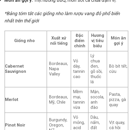
Món ăn gợi ý:
Thịt nướng BBQ, món sốt cà chua đậm vị.
*Bảng tóm tắt các giống nho làm rượu vang đỏ phổ biến
nhất trên thế giới
Đặc
Hương
Xuất xứ
Món ăn
Giống nho
điểm
vị tiêu
nổi tiếng
gợi ý
chính
biểu
Lý
Vỏ
chua
Bordeaux,
Cabernet
dày,
đen,
Bò bít tết,
Napa
Sauvignon
tannin
gỗ sồi,
cừu
Valley
cao
thuốc
lá
Mềm
Mận,
Pasta,
Bordeaux,
mại,
socola,
Merlot
pizza, gà
Mỹ, Chile
tannin
anh
quay
vừa
đào
Vỏ
Dâu,
Burgundy,
mỏng,
nấm,
Vịt quay,
Pinot Noir
Oregon,
acid
đất
cá hồi