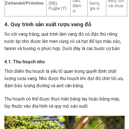
cao,
BBQ, sốt
Zinfandel/Primitivo
(Mỹ),
berry,
đậm
cà chua
Puglia (Ý)
gia vị
vị
4. Quy trình sản xuất rượu vang đỏ
So với vang trắng, quá trình làm vang đỏ có đặc thù riêng:
nước ép nho được lên men cùng vỏ và hạt để tạo màu sắc,
tannin và hương vị phức hợp. Dưới đây là các bước cơ bản:
4.1. Thu hoạch nho
Thời điểm thu hoạch là yếu tố quan trọng quyết định chất
lượng rượu vang. Nho được thu hoạch khi đạt độ chín tối ưu,
đảm bảo lượng đường và axit cân bằng.
Thu hoạch có thể được thực hiện bằng tay hoặc bằng máy,
tùy thuộc vào địa hình và quy mô sản xuất.