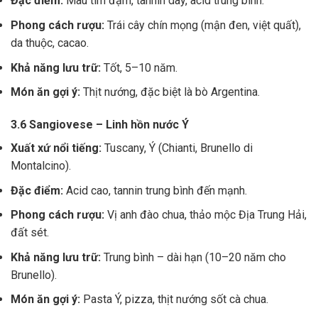
Đặc điểm:
Màu tím đậm, tannin dày, acid trung bình.
Phong cách rượu:
Trái cây chín mọng (mận đen, việt quất),
da thuộc, cacao.
Khả năng lưu trữ:
Tốt, 5–10 năm.
Món ăn gợi ý:
Thịt nướng, đặc biệt là bò Argentina.
3.6 Sangiovese – Linh hồn nước Ý
Xuất xứ nổi tiếng:
Tuscany, Ý (Chianti, Brunello di
Montalcino).
Đặc điểm:
Acid cao, tannin trung bình đến mạnh.
Phong cách rượu:
Vị anh đào chua, thảo mộc Địa Trung Hải,
đất sét.
Khả năng lưu trữ:
Trung bình – dài hạn (10–20 năm cho
Brunello).
Món ăn gợi ý:
Pasta Ý, pizza, thịt nướng sốt cà chua.