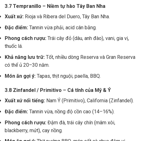
3.7 Tempranillo – Niềm tự hào Tây Ban Nha
Xuất xứ:
Rioja và Ribera del Duero, Tây Ban Nha.
Đặc điểm:
Tannin vừa phải, acid cân bằng.
Phong cách rượu:
Trái cây đỏ (dâu, anh đào), vani, gia vị,
thuốc lá.
Khả năng lưu trữ:
Tốt, nhiều dòng Reserva và Gran Reserva
có thể ủ 20–30 năm.
Món ăn gợi ý:
Tapas, thịt nguội, paella, BBQ.
3.8 Zinfandel / Primitivo – Cá tính của Mỹ & Ý
Xuất xứ nổi tiếng:
Nam Ý (Primitivo), California (Zinfandel).
Đặc điểm:
Tannin vừa, nồng độ cồn cao (14–16%).
Phong cách rượu:
Đậm đà, trái cây chín (mâm xôi,
blackberry, mứt), cay nồng.