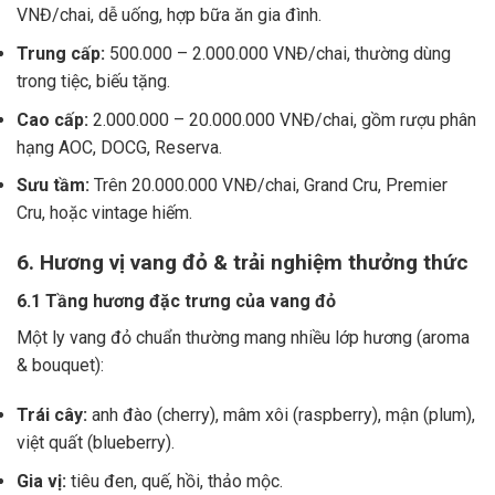
VNĐ/chai, dễ uống, hợp bữa ăn gia đình.
Trung cấp:
500.000 – 2.000.000 VNĐ/chai, thường dùng
trong tiệc, biếu tặng.
Cao cấp:
2.000.000 – 20.000.000 VNĐ/chai, gồm rượu phân
hạng AOC, DOCG, Reserva.
Sưu tầm:
Trên 20.000.000 VNĐ/chai, Grand Cru, Premier
Cru, hoặc vintage hiếm.
6. Hương vị vang đỏ & trải nghiệm thưởng thức
6.1 Tầng hương đặc trưng của vang đỏ
Một ly vang đỏ chuẩn thường mang nhiều lớp hương (aroma
& bouquet):
Trái cây:
anh đào (cherry), mâm xôi (raspberry), mận (plum),
việt quất (blueberry).
Gia vị:
tiêu đen, quế, hồi, thảo mộc.