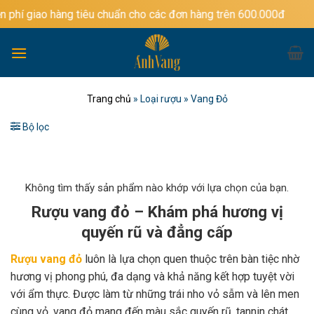
Bỏ
àng tiêu chuẩn cho các đơn hàng trên 600.000đ
qua
nội
dung
Trang chủ
»
Loại rượu
»
Vang Đỏ
Bộ lọc
Không tìm thấy sản phẩm nào khớp với lựa chọn của bạn.
Rượu vang đỏ – Khám phá hương vị
quyến rũ và đẳng cấp
Rượu vang đỏ
luôn là lựa chọn quen thuộc trên bàn tiệc nhờ
hương vị phong phú, đa dạng và khả năng kết hợp tuyệt vời
với ẩm thực. Được làm từ những trái nho vỏ sẫm và lên men
cùng vỏ, vang đỏ mang đến màu sắc quyến rũ, tannin chát