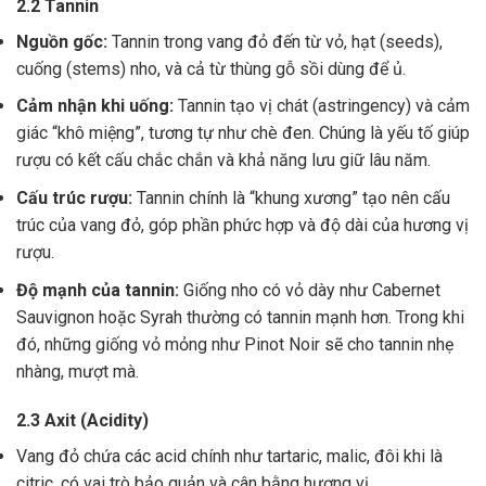
2.2 Tannin
Nguồn gốc:
Tannin trong vang đỏ đến từ vỏ, hạt (seeds),
cuống (stems) nho, và cả từ thùng gỗ sồi dùng để ủ.
Cảm nhận khi uống:
Tannin tạo vị chát (astringency) và cảm
giác “khô miệng”, tương tự như chè đen. Chúng là yếu tố giúp
rượu có kết cấu chắc chắn và khả năng lưu giữ lâu năm.
Cấu trúc rượu:
Tannin chính là “khung xương” tạo nên cấu
trúc của vang đỏ, góp phần phức hợp và độ dài của hương vị
rượu.
Độ mạnh của tannin:
Giống nho có vỏ dày như Cabernet
Sauvignon hoặc Syrah thường có tannin mạnh hơn. Trong khi
đó, những giống vỏ mỏng như Pinot Noir sẽ cho tannin nhẹ
nhàng, mượt mà.
2.3 Axit (Acidity)
Vang đỏ chứa các acid chính như tartaric, malic, đôi khi là
citric, có vai trò bảo quản và cân bằng hương vị .