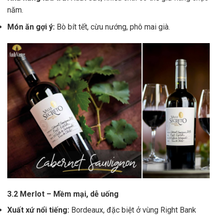
năm.
Món ăn gợi ý:
Bò bít tết, cừu nướng, phô mai già.
3.2 Merlot – Mềm mại, dễ uống
Xuất xứ nổi tiếng:
Bordeaux, đặc biệt ở vùng Right Bank