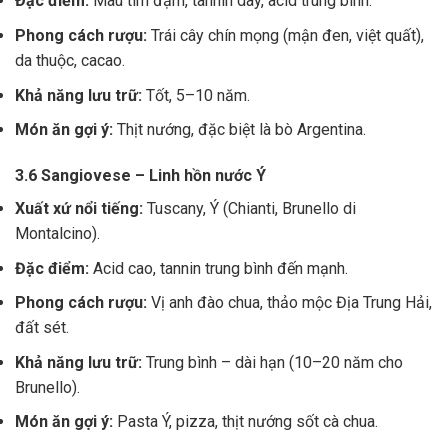
Đặc điểm:
Màu tím đậm, tannin dày, acid trung bình.
Phong cách rượu:
Trái cây chín mọng (mận đen, việt quất),
da thuộc, cacao.
Khả năng lưu trữ:
Tốt, 5–10 năm.
Món ăn gợi ý:
Thịt nướng, đặc biệt là bò Argentina.
3.6 Sangiovese – Linh hồn nước Ý
Xuất xứ nổi tiếng:
Tuscany, Ý (Chianti, Brunello di
Montalcino).
Đặc điểm:
Acid cao, tannin trung bình đến mạnh.
Phong cách rượu:
Vị anh đào chua, thảo mộc Địa Trung Hải,
đất sét.
Khả năng lưu trữ:
Trung bình – dài hạn (10–20 năm cho
Brunello).
Món ăn gợi ý:
Pasta Ý, pizza, thịt nướng sốt cà chua.