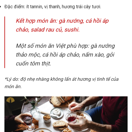
Đặc điểm: ít tannin, vị thanh, hương trái cây tươi.
Kết hợp món ăn: gà nướng, cá hồi áp
chảo, salad rau củ, sushi.
Một số món ăn Việt phù hợp: gà nướng
thảo mộc, cá hồi áp chảo, nấm xào, gỏi
cuốn tôm thịt.
*Lý do: độ nhẹ nhàng không lấn át hương vị tinh tế của
món ăn.