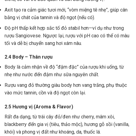
Axit tạo ra cảm giác tươi mới, “vòm miệng tê nhẹ”, giúp cân
bằng vị chát của tannin và độ ngọt (nếu có).
Độ pH thấp kết hợp sắc tố đỏ stabil hơn—ví dụ như trong
rượu Sangiovese. Ngược lại, rượu với pH cao có thể có màu
tối và dễ bị chuyển sang hơi xám nâu.
2.4 Body – Thân rượu
Body là cảm nhận về độ “đậm đặc” của rượu khi uống, từ
nhẹ như nước đến đậm như sữa nguyên chất.
Rượu vang đỏ thường giàu body hơn vang trắng, phụ thuộc
vào mức tannin, cồn và độ ngọt còn lại.
2.5 Hương vị (Aroma & Flavor)
Rất đa dạng, từ trái cây đỏ/đen như cherry, mâm xôi,
blackberry đến gia vị (tiêu, thảo mộc), hương gỗ sồi (vanilla,
khói) và phong vị đất như khoáng, da, thuốc lá.