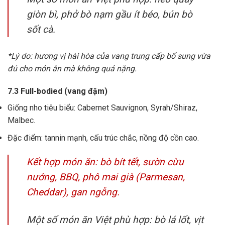
giòn bì, phở bò nạm gầu ít béo, bún bò
sốt cà.
*Lý do: hương vị hài hòa của vang trung cấp bổ sung vừa
đủ cho món ăn mà không quá nặng.
7.3 Full-bodied (vang đậm)
Giống nho tiêu biểu: Cabernet Sauvignon, Syrah/Shiraz,
Malbec.
Đặc điểm: tannin mạnh, cấu trúc chắc, nồng độ cồn cao.
Kết hợp món ăn: bò bít tết, sườn cừu
nướng, BBQ, phô mai già (Parmesan,
Cheddar), gan ngỗng.
Một số món ăn Việt phù hợp: bò lá lốt, vịt