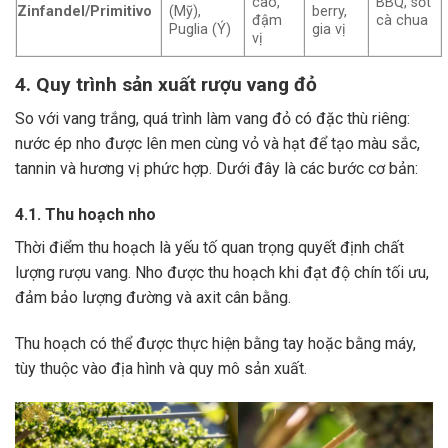
cao,
BBQ, sốt
Zinfandel/Primitivo
(Mỹ),
berry,
đậm
cà chua
Puglia (Ý)
gia vị
vị
4. Quy trình sản xuất rượu vang đỏ
So với vang trắng, quá trình làm vang đỏ có đặc thù riêng:
nước ép nho được lên men cùng vỏ và hạt để tạo màu sắc,
tannin và hương vị phức hợp. Dưới đây là các bước cơ bản:
4.1. Thu hoạch nho
Thời điểm thu hoạch là yếu tố quan trọng quyết định chất
lượng rượu vang. Nho được thu hoạch khi đạt độ chín tối ưu,
đảm bảo lượng đường và axit cân bằng.
Thu hoạch có thể được thực hiện bằng tay hoặc bằng máy,
tùy thuộc vào địa hình và quy mô sản xuất.