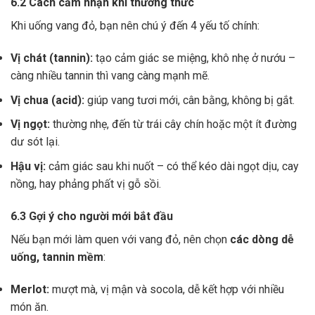
6.2 Cách cảm nhận khi thưởng thức
Khi uống vang đỏ, bạn nên chú ý đến 4 yếu tố chính:
Vị chát (tannin):
tạo cảm giác se miệng, khô nhẹ ở nướu –
càng nhiều tannin thì vang càng mạnh mẽ.
Vị chua (acid):
giúp vang tươi mới, cân bằng, không bị gắt.
Vị ngọt:
thường nhẹ, đến từ trái cây chín hoặc một ít đường
dư sót lại.
Hậu vị:
cảm giác sau khi nuốt – có thể kéo dài ngọt dịu, cay
nồng, hay phảng phất vị gỗ sồi.
6.3 Gợi ý cho người mới bắt đầu
Nếu bạn mới làm quen với vang đỏ, nên chọn
các dòng dễ
uống, tannin mềm
:
Merlot:
mượt mà, vị mận và socola, dễ kết hợp với nhiều
món ăn.