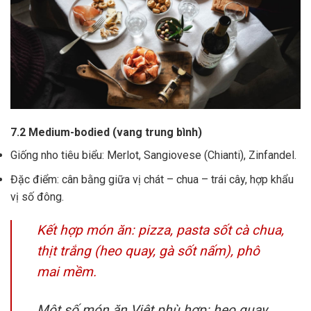
7.2 Medium-bodied (vang trung bình)
Giống nho tiêu biểu: Merlot, Sangiovese (Chianti), Zinfandel.
Đặc điểm: cân bằng giữa vị chát – chua – trái cây, hợp khẩu
vị số đông.
Kết hợp món ăn: pizza, pasta sốt cà chua,
thịt trắng (heo quay, gà sốt nấm), phô
mai mềm.
Một số món ăn Việt phù hợp: heo quay