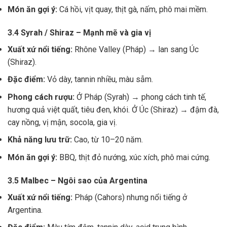
Món ăn gợi ý:
Cá hồi, vịt quay, thịt gà, nấm, phô mai mềm.
3.4 Syrah / Shiraz – Mạnh mẽ và gia vị
Xuất xứ nổi tiếng:
Rhône Valley (Pháp) → lan sang Úc
(Shiraz).
Đặc điểm:
Vỏ dày, tannin nhiều, màu sẫm.
Phong cách rượu:
Ở Pháp (Syrah) → phong cách tinh tế,
hương quả việt quất, tiêu đen, khói. Ở Úc (Shiraz) → đậm đà,
cay nồng, vị mận, socola, gia vị.
Khả năng lưu trữ:
Cao, từ 10–20 năm.
Món ăn gợi ý:
BBQ, thịt đỏ nướng, xúc xích, phô mai cứng.
3.5 Malbec – Ngôi sao của Argentina
Xuất xứ nổi tiếng:
Pháp (Cahors) nhưng nổi tiếng ở
Argentina.