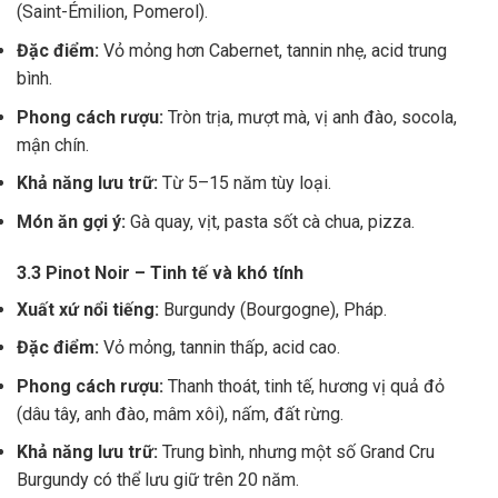
(Saint-Émilion, Pomerol).
Đặc điểm:
Vỏ mỏng hơn Cabernet, tannin nhẹ, acid trung
bình.
Phong cách rượu:
Tròn trịa, mượt mà, vị anh đào, socola,
mận chín.
Khả năng lưu trữ:
Từ 5–15 năm tùy loại.
Món ăn gợi ý:
Gà quay, vịt, pasta sốt cà chua, pizza.
3.3 Pinot Noir – Tinh tế và khó tính
Xuất xứ nổi tiếng:
Burgundy (Bourgogne), Pháp.
Đặc điểm:
Vỏ mỏng, tannin thấp, acid cao.
Phong cách rượu:
Thanh thoát, tinh tế, hương vị quả đỏ
(dâu tây, anh đào, mâm xôi), nấm, đất rừng.
Khả năng lưu trữ:
Trung bình, nhưng một số Grand Cru
Burgundy có thể lưu giữ trên 20 năm.