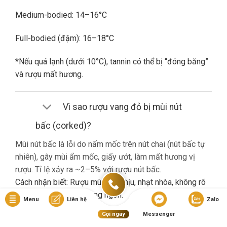
Medium-bodied: 14–16°C
Full-bodied (đậm): 16–18°C
*Nếu quá lạnh (dưới 10°C), tannin có thể bị “đóng băng”
và rượu mất hương.
Vì sao rượu vang đỏ bị mùi nút
bấc (corked)?
Mùi nút bấc là lỗi do nấm mốc trên nút chai (nút bấc tự
nhiên), gây mùi ẩm mốc, giấy ướt, làm mất hương vị
rượu. Tỉ lệ xảy ra ~2–5% với rượu nút bấc.
Cách nhận biết: Rượu mùi khó chịu, nhạt nhòa, không rõ
hương trái cây dù là vang ngon.
Menu
Liên hệ
Zalo
Gọi ngay
Messenger
Nếu gặp lỗi này, bạn nên liên hệ cửa hàng đổi trả (nếu có