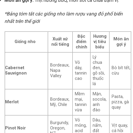
Món ăn gợi ý:
Thịt nướng BBQ, món sốt cà chua đậm vị.
*Bảng tóm tắt các giống nho làm rượu vang đỏ phổ biến
nhất trên thế giới
Đặc
Hương
Xuất xứ
Món ăn
Giống nho
điểm
vị tiêu
nổi tiếng
gợi ý
chính
biểu
Lý
Vỏ
chua
Bordeaux,
Cabernet
dày,
đen,
Bò bít tết,
Napa
Sauvignon
tannin
gỗ sồi,
cừu
Valley
cao
thuốc
lá
Mềm
Mận,
Pasta,
Bordeaux,
mại,
socola,
Merlot
pizza, gà
Mỹ, Chile
tannin
anh
quay
vừa
đào
Vỏ
Dâu,
Burgundy,
mỏng,
nấm,
Vịt quay,
Pinot Noir
Oregon,
acid
đất
cá hồi