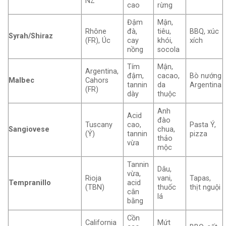
NZ
cao
rừng
Đậm
Mận,
Rhône
đà,
tiêu,
BBQ, xúc
Syrah/Shiraz
(FR), Úc
cay
khói,
xích
nồng
socola
Tím
Mận,
Argentina,
đậm,
cacao,
Bò nướng
Malbec
Cahors
tannin
da
Argentina
(FR)
dày
thuộc
Anh
Acid
đào
Tuscany
cao,
Pasta Ý,
Sangiovese
chua,
(Ý)
tannin
pizza
thảo
vừa
mộc
Tannin
Dâu,
vừa,
Rioja
vani,
Tapas,
Tempranillo
acid
(TBN)
thuốc
thịt nguội
cân
lá
bằng
Cồn
California
Mứt