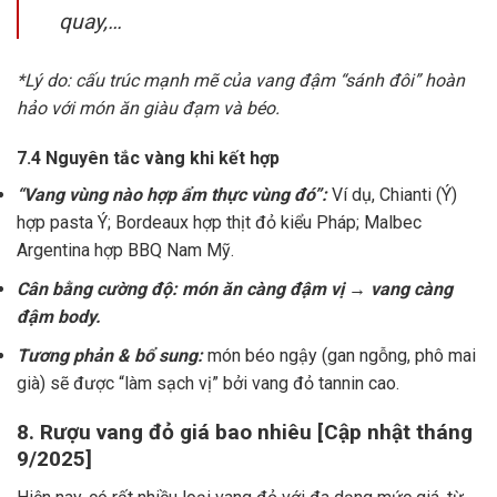
quay,…
*Lý do: cấu trúc mạnh mẽ của vang đậm “sánh đôi” hoàn
hảo với món ăn giàu đạm và béo.
7.4 Nguyên tắc vàng khi kết hợp
“Vang vùng nào hợp ẩm thực vùng đó”:
Ví dụ, Chianti (Ý)
hợp pasta Ý; Bordeaux hợp thịt đỏ kiểu Pháp; Malbec
Argentina hợp BBQ Nam Mỹ.
Cân bằng cường độ: món ăn càng đậm vị → vang càng
đậm body.
Tương phản & bổ sung:
món béo ngậy (gan ngỗng, phô mai
già) sẽ được “làm sạch vị” bởi vang đỏ tannin cao.
8. Rượu vang đỏ giá bao nhiêu [Cập nhật tháng
9/2025]