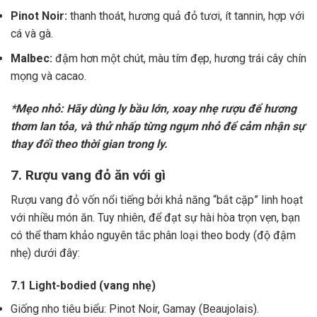
Pinot Noir:
thanh thoát, hương quả đỏ tươi, ít tannin, hợp với
cá và gà.
Malbec:
đậm hơn một chút, màu tím đẹp, hương trái cây chín
mọng và cacao.
*Mẹo nhỏ: Hãy dùng ly bầu lớn, xoay nhẹ rượu để hương
thơm lan tỏa, và thử nhấp từng ngụm nhỏ để cảm nhận sự
thay đổi theo thời gian trong ly.
7. Rượu vang đỏ ăn với gì
Rượu vang đỏ vốn nổi tiếng bởi khả năng “bắt cặp” linh hoạt
với nhiều món ăn. Tuy nhiên, để đạt sự hài hòa trọn vẹn, bạn
có thể tham khảo nguyên tắc phân loại theo body (độ đậm
nhẹ) dưới đây:
7.1 Light-bodied (vang nhẹ)
Giống nho tiêu biểu: Pinot Noir, Gamay (Beaujolais).