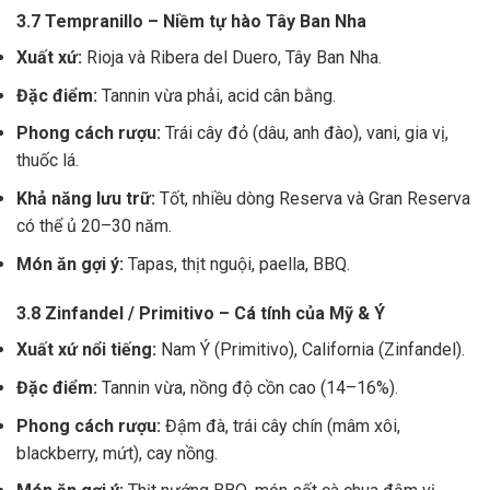
3.7 Tempranillo – Niềm tự hào Tây Ban Nha
Xuất xứ:
Rioja và Ribera del Duero, Tây Ban Nha.
Đặc điểm:
Tannin vừa phải, acid cân bằng.
Phong cách rượu:
Trái cây đỏ (dâu, anh đào), vani, gia vị,
thuốc lá.
Khả năng lưu trữ:
Tốt, nhiều dòng Reserva và Gran Reserva
có thể ủ 20–30 năm.
Món ăn gợi ý:
Tapas, thịt nguội, paella, BBQ.
3.8 Zinfandel / Primitivo – Cá tính của Mỹ & Ý
Xuất xứ nổi tiếng:
Nam Ý (Primitivo), California (Zinfandel).
Đặc điểm:
Tannin vừa, nồng độ cồn cao (14–16%).
Phong cách rượu:
Đậm đà, trái cây chín (mâm xôi,
blackberry, mứt), cay nồng.