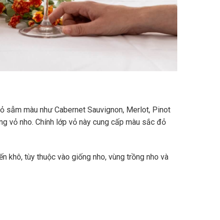
vỏ sẫm màu như Cabernet Sauvignon, Merlot, Pinot
ùng vỏ nho. Chính lớp vỏ này cung cấp màu sắc đỏ
n khô, tùy thuộc vào giống nho, vùng trồng nho và