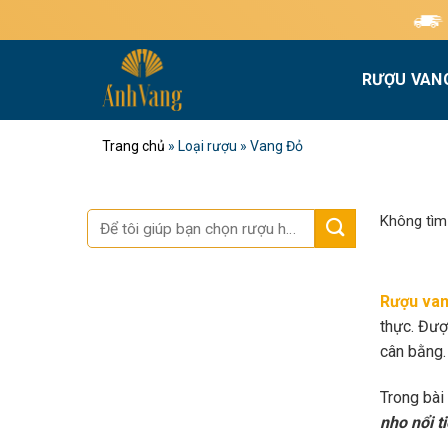
Bỏ
Miễn phí giao hàng 
qua
nội
RƯỢU VAN
dung
Trang chủ
»
Loại rượu
»
Vang Đỏ
Tìm
Không tìm
kiếm:
Rượu van
thực. Đượ
cân bằng.
Trong bài
nho nổi t