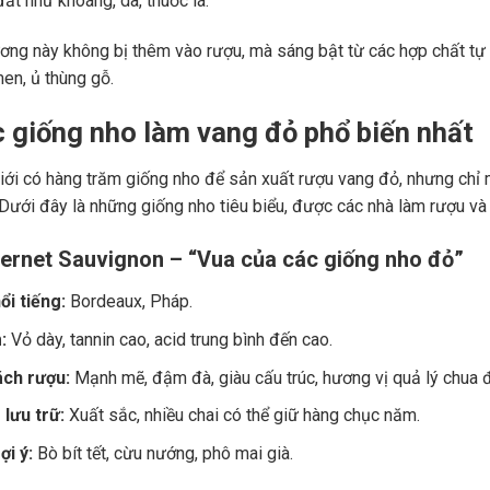
ất như khoáng, da, thuốc lá.
ng này không bị thêm vào rượu, mà sáng bật từ các hợp chất tự 
men, ủ thùng gỗ.
c giống nho làm vang đỏ phổ biến nhất
giới có hàng trăm giống nho để sản xuất rượu vang đỏ, nhưng chỉ m
 Dưới đây là những giống nho tiêu biểu, được các nhà làm rượu và
ernet Sauvignon – “Vua của các giống nho đỏ”
ổi tiếng:
Bordeaux, Pháp.
:
Vỏ dày, tannin cao, acid trung bình đến cao.
ch rượu:
Mạnh mẽ, đậm đà, giàu cấu trúc, hương vị quả lý chua đe
lưu trữ:
Xuất sắc, nhiều chai có thể giữ hàng chục năm.
i ý:
Bò bít tết, cừu nướng, phô mai già.