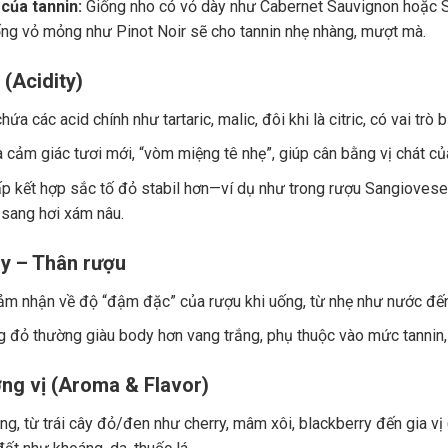
của tannin:
Giống nho có vỏ dày như Cabernet Sauvignon hoặc Sy
ng vỏ mỏng như Pinot Noir sẽ cho tannin nhẹ nhàng, mượt mà.
 (Acidity)
ứa các acid chính như tartaric, malic, đôi khi là citric, có vai trò
a cảm giác tươi mới, “vòm miệng tê nhẹ”, giúp cân bằng vị chát củ
p kết hợp sắc tố đỏ stabil hơn—ví dụ như trong rượu Sangiovese.
 sang hơi xám nâu.
y – Thân rượu
ảm nhận về độ “đậm đặc” của rượu khi uống, từ nhẹ như nước đế
 đỏ thường giàu body hơn vang trắng, phụ thuộc vào mức tannin, 
ng vị (Aroma & Flavor)
g, từ trái cây đỏ/đen như cherry, mâm xôi, blackberry đến gia vị (