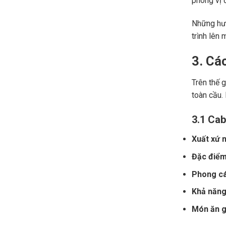
phong vị đ
Những hươ
trình lên 
3. Cá
Trên thế 
toàn cầu.
3.1 Cab
Xuất xứ n
Đặc điểm
Phong cá
Khả năng 
Món ăn gợ