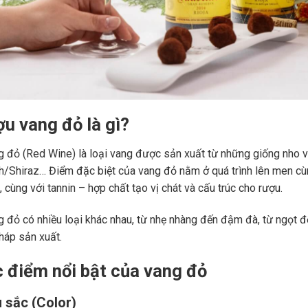
ợu vang đỏ là gì?
 đỏ (Red Wine) là loại vang được sản xuất từ những giống nho 
ah/Shiraz… Điểm đặc biệt của vang đỏ nằm ở quá trình lên men c
 cùng với tannin – hợp chất tạo vị chát và cấu trúc cho rượu.
 đỏ có nhiều loại khác nhau, từ nhẹ nhàng đến đậm đà, từ ngọt đế
áp sản xuất.
c điểm nổi bật của vang đỏ
 sắc (Color)