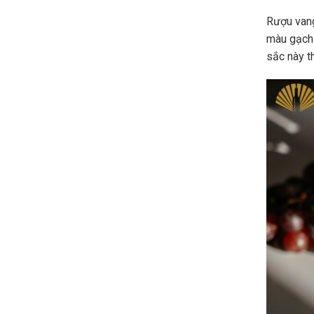
Rượu vang
màu gạch
sắc này t