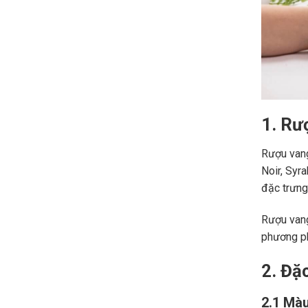
1. Rư
Rượu vang
Noir, Syr
đặc trưng,
Rượu vang
phương ph
2. Đặ
2.1 Màu