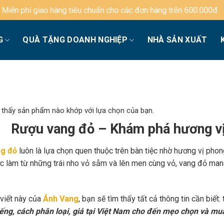
tiêu chuẩn cho các đơn hàng trên 600.000đ
G
QUÀ TẶNG DOANH NGHIỆP
NHÀ SẢN XUẤT
 thấy sản phẩm nào khớp với lựa chọn của bạn.
Rượu vang đỏ – Khám phá hương vị
g đỏ
luôn là lựa chọn quen thuộc trên bàn tiệc nhờ hương vị phon
c làm từ những trái nho vỏ sẫm và lên men cùng vỏ, vang đỏ mang
 viết này của
Ánh Vang
, bạn sẽ tìm thấy tất cả thông tin cần biết:
iếng, cách phân loại, giá tại Việt Nam cho đến mẹo chọn và mu