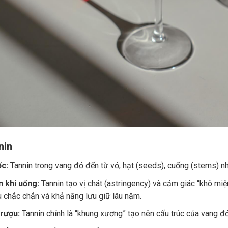
nin
c:
Tannin trong vang đỏ đến từ vỏ, hạt (seeds), cuống (stems) nh
 khi uống:
Tannin tạo vị chát (astringency) và cảm giác “khô miệ
u chắc chắn và khả năng lưu giữ lâu năm.
 rượu:
Tannin chính là “khung xương” tạo nên cấu trúc của vang đ