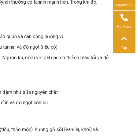
rah thường có tannin mạnh hơn. Trong khi đó,
Facebook
Gọi Ngay
 bảo quản và cân bằng hương vị .
a tannin và độ ngọt (nếu có).
Top
 Ngược lại, rượu với pH cao có thể có màu tối và dễ
n đậm như sữa nguyên chất.
cồn và độ ngọt còn lại.
tiêu, thảo mộc), hương gỗ sồi (vanilla, khói) và