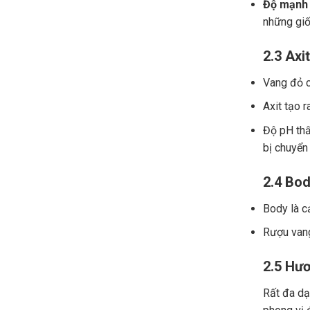
Độ mạnh 
những giố
2.3 Axit
Vang đỏ ch
Axit tạo r
Độ pH thấ
bị chuyển
2.4 Bod
Body là c
Rượu vang
2.5 Hươ
Rất đa dạn