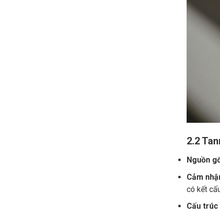
2.2 Tan
Nguồn gố
Cảm nhận
có kết cấ
Cấu trúc