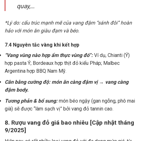
quay,…
*Lý do: cấu trúc mạnh mẽ của vang đậm “sánh đôi” hoàn
hảo với món ăn giàu đạm và béo.
7.4 Nguyên tắc vàng khi kết hợp
“Vang vùng nào hợp ẩm thực vùng đó”:
Ví dụ, Chianti (Ý)
hợp pasta Ý; Bordeaux hợp thịt đỏ kiểu Pháp; Malbec
Argentina hợp BBQ Nam Mỹ.
Cân bằng cường độ: món ăn càng đậm vị → vang càng
đậm body.
Tương phản & bổ sung:
món béo ngậy (gan ngỗng, phô mai
già) sẽ được “làm sạch vị” bởi vang đỏ tannin cao.
8. Rượu vang đỏ giá bao nhiêu [Cập nhật tháng
9/2025]