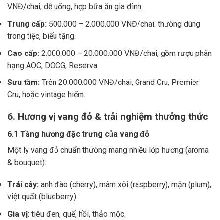
VNĐ/chai, dễ uống, hợp bữa ăn gia đình.
Trung cấp:
500.000 – 2.000.000 VNĐ/chai, thường dùng
trong tiệc, biếu tặng.
Cao cấp:
2.000.000 – 20.000.000 VNĐ/chai, gồm rượu phân
hạng AOC, DOCG, Reserva.
Sưu tầm:
Trên 20.000.000 VNĐ/chai, Grand Cru, Premier
Cru, hoặc vintage hiếm.
6. Hương vị vang đỏ & trải nghiệm thưởng thức
6.1 Tầng hương đặc trưng của vang đỏ
Một ly vang đỏ chuẩn thường mang nhiều lớp hương (aroma
& bouquet):
Trái cây:
anh đào (cherry), mâm xôi (raspberry), mận (plum),
việt quất (blueberry).
Gia vị:
tiêu đen, quế, hồi, thảo mộc.