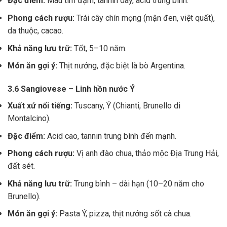
Đặc điểm:
Màu tím đậm, tannin dày, acid trung bình.
Phong cách rượu:
Trái cây chín mọng (mận đen, việt quất),
da thuộc, cacao.
Khả năng lưu trữ:
Tốt, 5–10 năm.
Món ăn gợi ý:
Thịt nướng, đặc biệt là bò Argentina.
3.6 Sangiovese – Linh hồn nước Ý
Xuất xứ nổi tiếng:
Tuscany, Ý (Chianti, Brunello di
Montalcino).
Đặc điểm:
Acid cao, tannin trung bình đến mạnh.
Phong cách rượu:
Vị anh đào chua, thảo mộc Địa Trung Hải,
đất sét.
Khả năng lưu trữ:
Trung bình – dài hạn (10–20 năm cho
Brunello).
Món ăn gợi ý:
Pasta Ý, pizza, thịt nướng sốt cà chua.