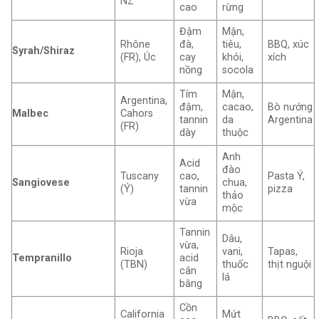
NZ
cao
rừng
Đậm
Mận,
Rhône
đà,
tiêu,
BBQ, xúc
Syrah/Shiraz
(FR), Úc
cay
khói,
xích
nồng
socola
Tím
Mận,
Argentina,
đậm,
cacao,
Bò nướng
Malbec
Cahors
tannin
da
Argentina
(FR)
dày
thuộc
Anh
Acid
đào
Tuscany
cao,
Pasta Ý,
Sangiovese
chua,
(Ý)
tannin
pizza
thảo
vừa
mộc
Tannin
Dâu,
vừa,
Rioja
vani,
Tapas,
Tempranillo
acid
(TBN)
thuốc
thịt nguội
cân
lá
bằng
Cồn
California
Mứt