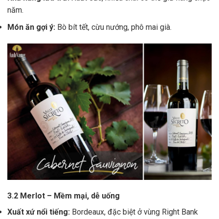
năm.
Món ăn gợi ý:
Bò bít tết, cừu nướng, phô mai già.
3.2 Merlot – Mềm mại, dễ uống
Xuất xứ nổi tiếng:
Bordeaux, đặc biệt ở vùng Right Bank