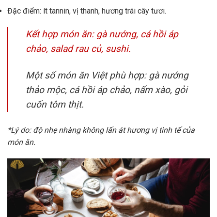
Đặc điểm: ít tannin, vị thanh, hương trái cây tươi.
Kết hợp món ăn: gà nướng, cá hồi áp
chảo, salad rau củ, sushi.
Một số món ăn Việt phù hợp: gà nướng
thảo mộc, cá hồi áp chảo, nấm xào, gỏi
cuốn tôm thịt.
*Lý do: độ nhẹ nhàng không lấn át hương vị tinh tế của
món ăn.