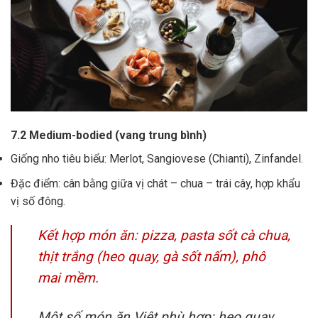
7.2 Medium-bodied (vang trung bình)
Giống nho tiêu biểu: Merlot, Sangiovese (Chianti), Zinfandel.
Đặc điểm: cân bằng giữa vị chát – chua – trái cây, hợp khẩu
vị số đông.
Kết hợp món ăn: pizza, pasta sốt cà chua,
thịt trắng (heo quay, gà sốt nấm), phô
mai mềm.
Một số món ăn Việt phù hợp: heo quay