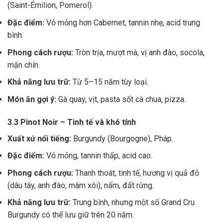
(Saint-Émilion, Pomerol).
Đặc điểm:
Vỏ mỏng hơn Cabernet, tannin nhẹ, acid trung
bình.
Phong cách rượu:
Tròn trịa, mượt mà, vị anh đào, socola,
mận chín.
Khả năng lưu trữ:
Từ 5–15 năm tùy loại.
Món ăn gợi ý:
Gà quay, vịt, pasta sốt cà chua, pizza.
3.3 Pinot Noir – Tinh tế và khó tính
Xuất xứ nổi tiếng:
Burgundy (Bourgogne), Pháp.
Đặc điểm:
Vỏ mỏng, tannin thấp, acid cao.
Phong cách rượu:
Thanh thoát, tinh tế, hương vị quả đỏ
(dâu tây, anh đào, mâm xôi), nấm, đất rừng.
Khả năng lưu trữ:
Trung bình, nhưng một số Grand Cru
Burgundy có thể lưu giữ trên 20 năm.