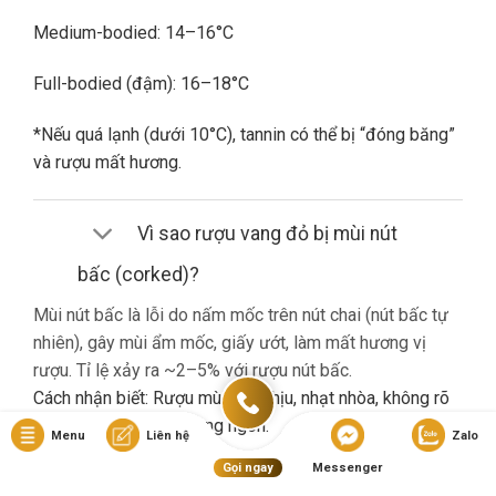
Medium-bodied: 14–16°C
Full-bodied (đậm): 16–18°C
*Nếu quá lạnh (dưới 10°C), tannin có thể bị “đóng băng”
và rượu mất hương.
Vì sao rượu vang đỏ bị mùi nút
bấc (corked)?
Mùi nút bấc là lỗi do nấm mốc trên nút chai (nút bấc tự
nhiên), gây mùi ẩm mốc, giấy ướt, làm mất hương vị
rượu. Tỉ lệ xảy ra ~2–5% với rượu nút bấc.
Cách nhận biết: Rượu mùi khó chịu, nhạt nhòa, không rõ
hương trái cây dù là vang ngon.
Menu
Liên hệ
Zalo
Gọi ngay
Messenger
Nếu gặp lỗi này, bạn nên liên hệ cửa hàng đổi trả (nếu có