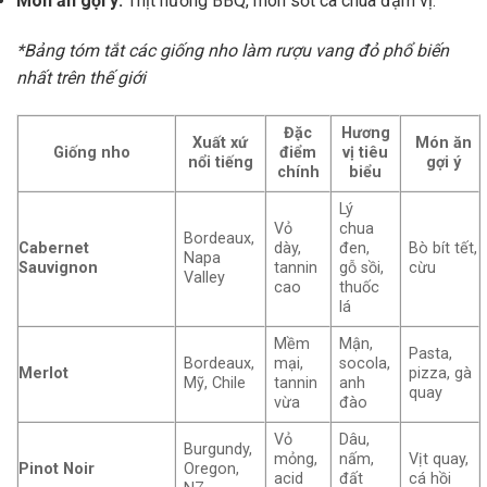
Món ăn gợi ý:
Thịt nướng BBQ, món sốt cà chua đậm vị.
*Bảng tóm tắt các giống nho làm rượu vang đỏ phổ biến
nhất trên thế giới
Đặc
Hương
Xuất xứ
Món ăn
Giống nho
điểm
vị tiêu
nổi tiếng
gợi ý
chính
biểu
Lý
Vỏ
chua
Bordeaux,
Cabernet
dày,
đen,
Bò bít tết,
Napa
Sauvignon
tannin
gỗ sồi,
cừu
Valley
cao
thuốc
lá
Mềm
Mận,
Pasta,
Bordeaux,
mại,
socola,
Merlot
pizza, gà
Mỹ, Chile
tannin
anh
quay
vừa
đào
Vỏ
Dâu,
Burgundy,
mỏng,
nấm,
Vịt quay,
Pinot Noir
Oregon,
acid
đất
cá hồi