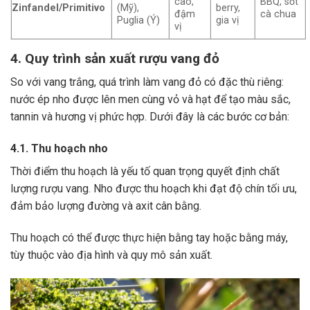
cao,
BBQ, sốt
Zinfandel/Primitivo
(Mỹ),
berry,
đậm
cà chua
Puglia (Ý)
gia vị
vị
4. Quy trình sản xuất rượu vang đỏ
So với vang trắng, quá trình làm vang đỏ có đặc thù riêng:
nước ép nho được lên men cùng vỏ và hạt để tạo màu sắc,
tannin và hương vị phức hợp. Dưới đây là các bước cơ bản:
4.1. Thu hoạch nho
Thời điểm thu hoạch là yếu tố quan trọng quyết định chất
lượng rượu vang. Nho được thu hoạch khi đạt độ chín tối ưu,
đảm bảo lượng đường và axit cân bằng.
Thu hoạch có thể được thực hiện bằng tay hoặc bằng máy,
tùy thuộc vào địa hình và quy mô sản xuất.