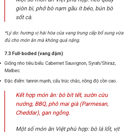
giòn bì, phở bò nạm gầu ít béo, bún bò
sốt cà.
*Lý do: hương vị hài hòa của vang trung cấp bổ sung vừa
đủ cho món ăn mà không quá nặng.
7.3 Full-bodied (vang đậm)
Giống nho tiêu biểu: Cabernet Sauvignon, Syrah/Shiraz,
Malbec.
Đặc điểm: tannin mạnh, cấu trúc chắc, nồng độ cồn cao.
Kết hợp món ăn: bò bít tết, sườn cừu
nướng, BBQ, phô mai già (Parmesan,
Cheddar), gan ngỗng.
Một số món ăn Việt phù hợp: bò lá lốt, vịt