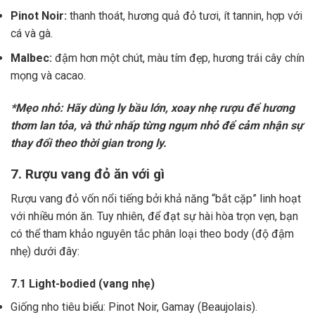
Pinot Noir:
thanh thoát, hương quả đỏ tươi, ít tannin, hợp với
cá và gà.
Malbec:
đậm hơn một chút, màu tím đẹp, hương trái cây chín
mọng và cacao.
*Mẹo nhỏ: Hãy dùng ly bầu lớn, xoay nhẹ rượu để hương
thơm lan tỏa, và thử nhấp từng ngụm nhỏ để cảm nhận sự
thay đổi theo thời gian trong ly.
7. Rượu vang đỏ ăn với gì
Rượu vang đỏ vốn nổi tiếng bởi khả năng “bắt cặp” linh hoạt
với nhiều món ăn. Tuy nhiên, để đạt sự hài hòa trọn vẹn, bạn
có thể tham khảo nguyên tắc phân loại theo body (độ đậm
nhẹ) dưới đây:
7.1 Light-bodied (vang nhẹ)
Giống nho tiêu biểu: Pinot Noir, Gamay (Beaujolais).