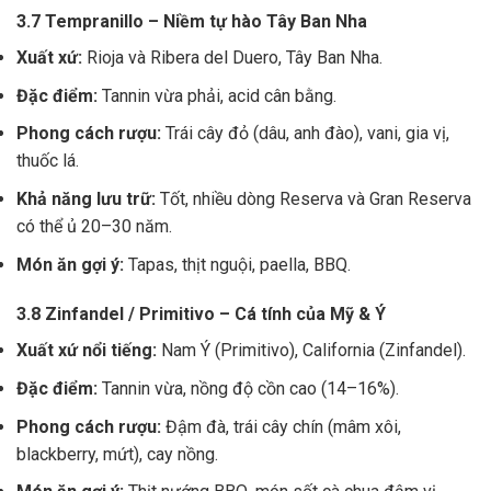
3.7 Tempranillo – Niềm tự hào Tây Ban Nha
Xuất xứ:
Rioja và Ribera del Duero, Tây Ban Nha.
Đặc điểm:
Tannin vừa phải, acid cân bằng.
Phong cách rượu:
Trái cây đỏ (dâu, anh đào), vani, gia vị,
thuốc lá.
Khả năng lưu trữ:
Tốt, nhiều dòng Reserva và Gran Reserva
có thể ủ 20–30 năm.
Món ăn gợi ý:
Tapas, thịt nguội, paella, BBQ.
3.8 Zinfandel / Primitivo – Cá tính của Mỹ & Ý
Xuất xứ nổi tiếng:
Nam Ý (Primitivo), California (Zinfandel).
Đặc điểm:
Tannin vừa, nồng độ cồn cao (14–16%).
Phong cách rượu:
Đậm đà, trái cây chín (mâm xôi,
blackberry, mứt), cay nồng.