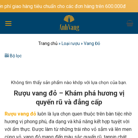
Bỏ
àng tiêu chuẩn cho các đơn hàng trên 600.000đ
qua
nội
dung
Trang chủ
»
Loại rượu
»
Vang Đỏ
Bộ lọc
Không tìm thấy sản phẩm nào khớp với lựa chọn của bạn.
Rượu vang đỏ – Khám phá hương vị
quyến rũ và đẳng cấp
Rượu vang đỏ
luôn là lựa chọn quen thuộc trên bàn tiệc nhờ
hương vị phong phú, đa dạng và khả năng kết hợp tuyệt vời
với ẩm thực. Được làm từ những trái nho vỏ sẫm và lên men
cùng vỏ, vang đỏ mang đến màu sắc quyến rũ, tannin chát