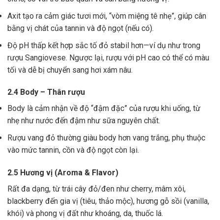
Axit tạo ra cảm giác tươi mới, “vòm miệng tê nhẹ”, giúp cân
bằng vị chát của tannin và độ ngọt (nếu có).
Độ pH thấp kết hợp sắc tố đỏ stabil hơn—ví dụ như trong
rượu Sangiovese. Ngược lại, rượu với pH cao có thể có màu
tối và dễ bị chuyển sang hơi xám nâu.
2.4 Body – Thân rượu
Body là cảm nhận về độ “đậm đặc” của rượu khi uống, từ
nhẹ như nước đến đậm như sữa nguyên chất.
Rượu vang đỏ thường giàu body hơn vang trắng, phụ thuộc
vào mức tannin, cồn và độ ngọt còn lại.
2.5 Hương vị (Aroma & Flavor)
Rất đa dạng, từ trái cây đỏ/đen như cherry, mâm xôi,
blackberry đến gia vị (tiêu, thảo mộc), hương gỗ sồi (vanilla,
khói) và phong vị đất như khoáng, da, thuốc lá.