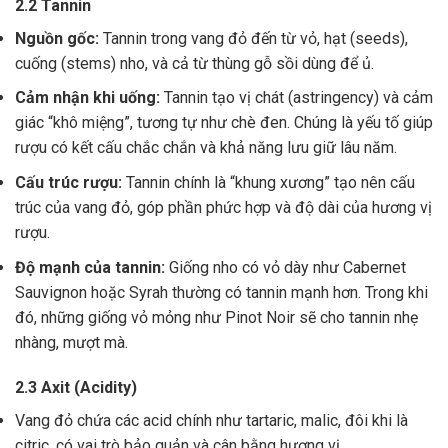
2.2 Tannin
Nguồn gốc:
Tannin trong vang đỏ đến từ vỏ, hạt (seeds),
cuống (stems) nho, và cả từ thùng gỗ sồi dùng để ủ.
Cảm nhận khi uống:
Tannin tạo vị chát (astringency) và cảm
giác “khô miệng”, tương tự như chè đen. Chúng là yếu tố giúp
rượu có kết cấu chắc chắn và khả năng lưu giữ lâu năm.
Cấu trúc rượu:
Tannin chính là “khung xương” tạo nên cấu
trúc của vang đỏ, góp phần phức hợp và độ dài của hương vị
rượu.
Độ mạnh của tannin:
Giống nho có vỏ dày như Cabernet
Sauvignon hoặc Syrah thường có tannin mạnh hơn. Trong khi
đó, những giống vỏ mỏng như Pinot Noir sẽ cho tannin nhẹ
nhàng, mượt mà.
2.3 Axit (Acidity)
Vang đỏ chứa các acid chính như tartaric, malic, đôi khi là
citric, có vai trò bảo quản và cân bằng hương vị .