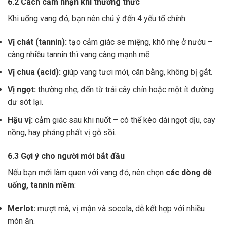
6.2 Cách cảm nhận khi thưởng thức
Khi uống vang đỏ, bạn nên chú ý đến 4 yếu tố chính:
Vị chát (tannin):
tạo cảm giác se miệng, khô nhẹ ở nướu –
càng nhiều tannin thì vang càng mạnh mẽ.
Vị chua (acid):
giúp vang tươi mới, cân bằng, không bị gắt.
Vị ngọt:
thường nhẹ, đến từ trái cây chín hoặc một ít đường
dư sót lại.
Hậu vị:
cảm giác sau khi nuốt – có thể kéo dài ngọt dịu, cay
nồng, hay phảng phất vị gỗ sồi.
6.3 Gợi ý cho người mới bắt đầu
Nếu bạn mới làm quen với vang đỏ, nên chọn
các dòng dễ
uống, tannin mềm
:
Merlot:
mượt mà, vị mận và socola, dễ kết hợp với nhiều
món ăn.