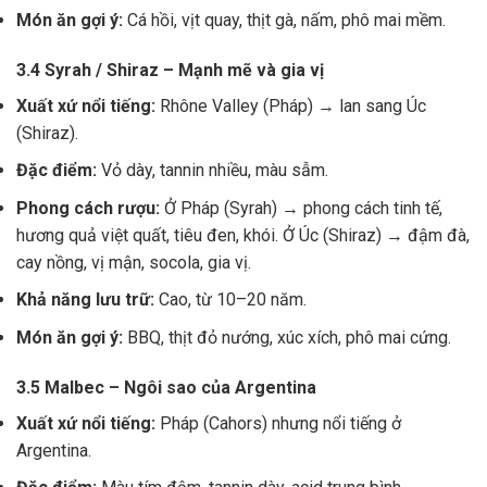
Món ăn gợi ý:
Cá hồi, vịt quay, thịt gà, nấm, phô mai mềm.
3.4 Syrah / Shiraz – Mạnh mẽ và gia vị
Xuất xứ nổi tiếng:
Rhône Valley (Pháp) → lan sang Úc
(Shiraz).
Đặc điểm:
Vỏ dày, tannin nhiều, màu sẫm.
Phong cách rượu:
Ở Pháp (Syrah) → phong cách tinh tế,
hương quả việt quất, tiêu đen, khói. Ở Úc (Shiraz) → đậm đà,
cay nồng, vị mận, socola, gia vị.
Khả năng lưu trữ:
Cao, từ 10–20 năm.
Món ăn gợi ý:
BBQ, thịt đỏ nướng, xúc xích, phô mai cứng.
3.5 Malbec – Ngôi sao của Argentina
Xuất xứ nổi tiếng:
Pháp (Cahors) nhưng nổi tiếng ở
Argentina.