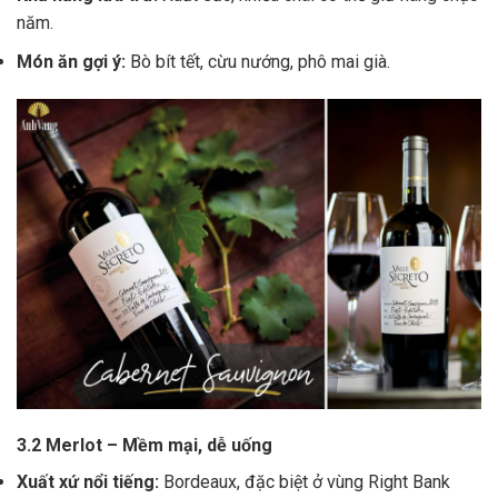
năm.
Món ăn gợi ý:
Bò bít tết, cừu nướng, phô mai già.
3.2 Merlot – Mềm mại, dễ uống
Xuất xứ nổi tiếng:
Bordeaux, đặc biệt ở vùng Right Bank