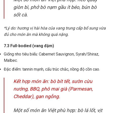
giòn bì, phở bò nạm gầu ít béo, bún bò
sốt cà.
*Lý do: hương vị hài hòa của vang trung cấp bổ sung vừa
đủ cho món ăn mà không quá nặng.
7.3 Full-bodied (vang đậm)
Giống nho tiêu biểu: Cabernet Sauvignon, Syrah/Shiraz,
Malbec.
Đặc điểm: tannin mạnh, cấu trúc chắc, nồng độ cồn cao.
Kết hợp món ăn: bò bít tết, sườn cừu
nướng, BBQ, phô mai già (Parmesan,
Cheddar), gan ngỗng.
Một số món ăn Việt phù hợp: bò lá lốt, vịt