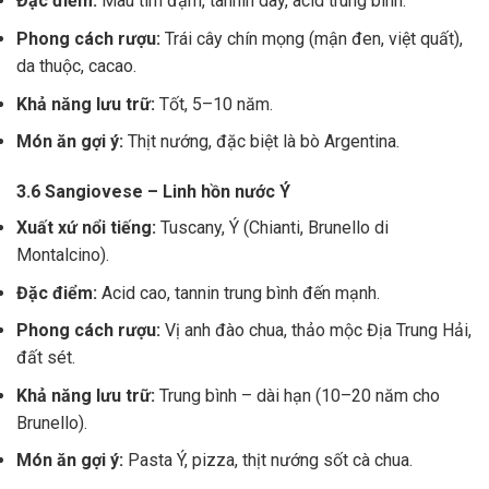
Đặc điểm:
Màu tím đậm, tannin dày, acid trung bình.
Phong cách rượu:
Trái cây chín mọng (mận đen, việt quất),
da thuộc, cacao.
Khả năng lưu trữ:
Tốt, 5–10 năm.
Món ăn gợi ý:
Thịt nướng, đặc biệt là bò Argentina.
3.6 Sangiovese – Linh hồn nước Ý
Xuất xứ nổi tiếng:
Tuscany, Ý (Chianti, Brunello di
Montalcino).
Đặc điểm:
Acid cao, tannin trung bình đến mạnh.
Phong cách rượu:
Vị anh đào chua, thảo mộc Địa Trung Hải,
đất sét.
Khả năng lưu trữ:
Trung bình – dài hạn (10–20 năm cho
Brunello).
Món ăn gợi ý:
Pasta Ý, pizza, thịt nướng sốt cà chua.