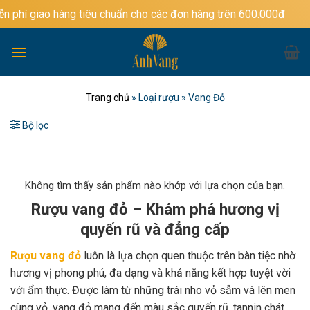
Bỏ
hàng tiêu chuẩn cho các đơn hàng trên 600.000đ
qua
nội
dung
Trang chủ
»
Loại rượu
»
Vang Đỏ
Bộ lọc
Không tìm thấy sản phẩm nào khớp với lựa chọn của bạn.
Rượu vang đỏ – Khám phá hương vị
quyến rũ và đẳng cấp
Rượu vang đỏ
luôn là lựa chọn quen thuộc trên bàn tiệc nhờ
hương vị phong phú, đa dạng và khả năng kết hợp tuyệt vời
với ẩm thực. Được làm từ những trái nho vỏ sẫm và lên men
cùng vỏ, vang đỏ mang đến màu sắc quyến rũ, tannin chát