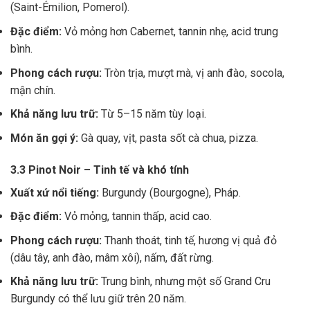
(Saint-Émilion, Pomerol).
Đặc điểm:
Vỏ mỏng hơn Cabernet, tannin nhẹ, acid trung
bình.
Phong cách rượu:
Tròn trịa, mượt mà, vị anh đào, socola,
mận chín.
Khả năng lưu trữ:
Từ 5–15 năm tùy loại.
Món ăn gợi ý:
Gà quay, vịt, pasta sốt cà chua, pizza.
3.3 Pinot Noir – Tinh tế và khó tính
Xuất xứ nổi tiếng:
Burgundy (Bourgogne), Pháp.
Đặc điểm:
Vỏ mỏng, tannin thấp, acid cao.
Phong cách rượu:
Thanh thoát, tinh tế, hương vị quả đỏ
(dâu tây, anh đào, mâm xôi), nấm, đất rừng.
Khả năng lưu trữ:
Trung bình, nhưng một số Grand Cru
Burgundy có thể lưu giữ trên 20 năm.