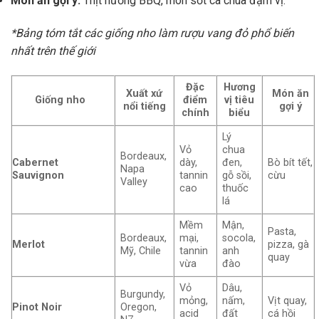
Món ăn gợi ý:
Thịt nướng BBQ, món sốt cà chua đậm vị.
*Bảng tóm tắt các giống nho làm rượu vang đỏ phổ biến
nhất trên thế giới
Đặc
Hương
Xuất xứ
Món ăn
Giống nho
điểm
vị tiêu
nổi tiếng
gợi ý
chính
biểu
Lý
Vỏ
chua
Bordeaux,
Cabernet
dày,
đen,
Bò bít tết,
Napa
Sauvignon
tannin
gỗ sồi,
cừu
Valley
cao
thuốc
lá
Mềm
Mận,
Pasta,
Bordeaux,
mại,
socola,
Merlot
pizza, gà
Mỹ, Chile
tannin
anh
quay
vừa
đào
Vỏ
Dâu,
Burgundy,
mỏng,
nấm,
Vịt quay,
Pinot Noir
Oregon,
acid
đất
cá hồi