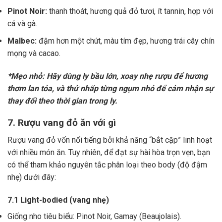
Pinot Noir:
thanh thoát, hương quả đỏ tươi, ít tannin, hợp với
cá và gà.
Malbec:
đậm hơn một chút, màu tím đẹp, hương trái cây chín
mọng và cacao.
*Mẹo nhỏ: Hãy dùng ly bầu lớn, xoay nhẹ rượu để hương
thơm lan tỏa, và thử nhấp từng ngụm nhỏ để cảm nhận sự
thay đổi theo thời gian trong ly.
7. Rượu vang đỏ ăn với gì
Rượu vang đỏ vốn nổi tiếng bởi khả năng “bắt cặp” linh hoạt
với nhiều món ăn. Tuy nhiên, để đạt sự hài hòa trọn vẹn, bạn
có thể tham khảo nguyên tắc phân loại theo body (độ đậm
nhẹ) dưới đây:
7.1 Light-bodied (vang nhẹ)
Giống nho tiêu biểu: Pinot Noir, Gamay (Beaujolais).