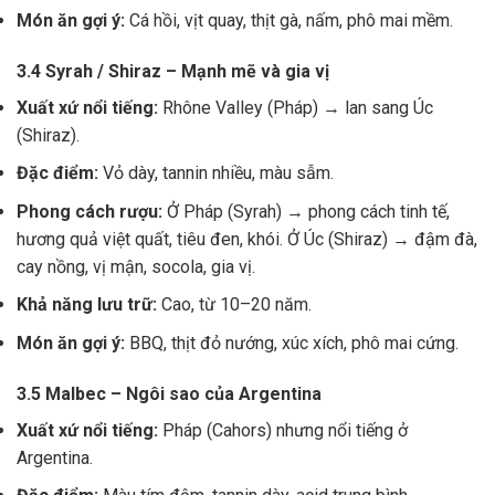
Món ăn gợi ý:
Cá hồi, vịt quay, thịt gà, nấm, phô mai mềm.
3.4 Syrah / Shiraz – Mạnh mẽ và gia vị
Xuất xứ nổi tiếng:
Rhône Valley (Pháp) → lan sang Úc
(Shiraz).
Đặc điểm:
Vỏ dày, tannin nhiều, màu sẫm.
Phong cách rượu:
Ở Pháp (Syrah) → phong cách tinh tế,
hương quả việt quất, tiêu đen, khói. Ở Úc (Shiraz) → đậm đà,
cay nồng, vị mận, socola, gia vị.
Khả năng lưu trữ:
Cao, từ 10–20 năm.
Món ăn gợi ý:
BBQ, thịt đỏ nướng, xúc xích, phô mai cứng.
3.5 Malbec – Ngôi sao của Argentina
Xuất xứ nổi tiếng:
Pháp (Cahors) nhưng nổi tiếng ở
Argentina.