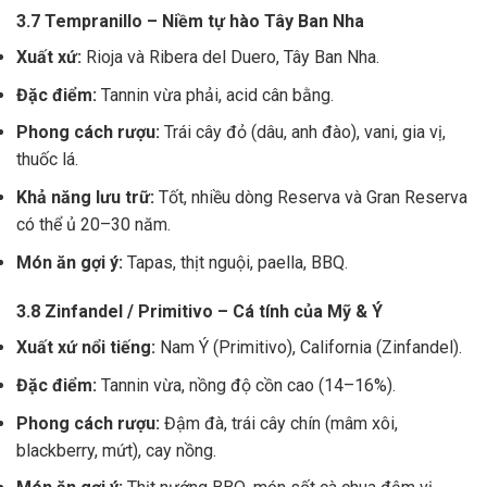
3.7 Tempranillo – Niềm tự hào Tây Ban Nha
Xuất xứ:
Rioja và Ribera del Duero, Tây Ban Nha.
Đặc điểm:
Tannin vừa phải, acid cân bằng.
Phong cách rượu:
Trái cây đỏ (dâu, anh đào), vani, gia vị,
thuốc lá.
Khả năng lưu trữ:
Tốt, nhiều dòng Reserva và Gran Reserva
có thể ủ 20–30 năm.
Món ăn gợi ý:
Tapas, thịt nguội, paella, BBQ.
3.8 Zinfandel / Primitivo – Cá tính của Mỹ & Ý
Xuất xứ nổi tiếng:
Nam Ý (Primitivo), California (Zinfandel).
Đặc điểm:
Tannin vừa, nồng độ cồn cao (14–16%).
Phong cách rượu:
Đậm đà, trái cây chín (mâm xôi,
blackberry, mứt), cay nồng.