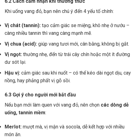
6.2 Cách cảm nhận khi thưởng thức
Khi uống vang đỏ, bạn nên chú ý đến 4 yếu tố chính:
Vị chát (tannin):
tạo cảm giác se miệng, khô nhẹ ở nướu –
càng nhiều tannin thì vang càng mạnh mẽ.
Vị chua (acid):
giúp vang tươi mới, cân bằng, không bị gắt.
Vị ngọt:
thường nhẹ, đến từ trái cây chín hoặc một ít đường
dư sót lại.
Hậu vị:
cảm giác sau khi nuốt – có thể kéo dài ngọt dịu, cay
nồng, hay phảng phất vị gỗ sồi.
6.3 Gợi ý cho người mới bắt đầu
Nếu bạn mới làm quen với vang đỏ, nên chọn
các dòng dễ
uống, tannin mềm
:
Merlot:
mượt mà, vị mận và socola, dễ kết hợp với nhiều
món ăn.