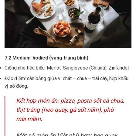
7.2 Medium-bodied (vang trung bình)
Giống nho tiêu biểu: Merlot, Sangiovese (Chianti), Zinfandel.
Đặc điểm: cân bằng giữa vị chát – chua – trái cây, hợp khẩu
vị số đông.
Kết hợp món ăn: pizza, pasta sốt cà chua,
thịt trắng (heo quay, gà sốt nấm), phô
mai mềm.
Một số món ăn Việt phù hợp: heo quay