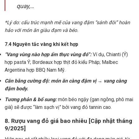
quay,…
*Lý do: cấu trúc mạnh mẽ của vang đậm “sánh đôi” hoàn
hảo với món ăn giàu đạm và béo.
7.4 Nguyên tắc vàng khi kết hợp
“Vang vùng nào hợp ẩm thực vùng đó”:
Ví dụ, Chianti (Ý)
hợp pasta Ý; Bordeaux hợp thịt đỏ kiểu Pháp; Malbec
Argentina hợp BBQ Nam Mỹ.
Cân bằng cường độ: món ăn càng đậm vị → vang càng
đậm body.
Tương phản & bổ sung:
món béo ngậy (gan ngỗng, phô mai
già) sẽ được “làm sạch vị” bởi vang đỏ tannin cao.
8. Rượu vang đỏ giá bao nhiêu [Cập nhật tháng
9/2025]