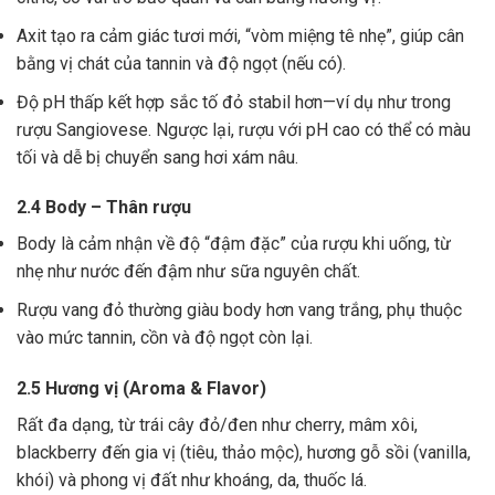
Axit tạo ra cảm giác tươi mới, “vòm miệng tê nhẹ”, giúp cân
bằng vị chát của tannin và độ ngọt (nếu có).
Độ pH thấp kết hợp sắc tố đỏ stabil hơn—ví dụ như trong
rượu Sangiovese. Ngược lại, rượu với pH cao có thể có màu
tối và dễ bị chuyển sang hơi xám nâu.
2.4 Body – Thân rượu
Body là cảm nhận về độ “đậm đặc” của rượu khi uống, từ
nhẹ như nước đến đậm như sữa nguyên chất.
Rượu vang đỏ thường giàu body hơn vang trắng, phụ thuộc
vào mức tannin, cồn và độ ngọt còn lại.
2.5 Hương vị (Aroma & Flavor)
Rất đa dạng, từ trái cây đỏ/đen như cherry, mâm xôi,
blackberry đến gia vị (tiêu, thảo mộc), hương gỗ sồi (vanilla,
khói) và phong vị đất như khoáng, da, thuốc lá.