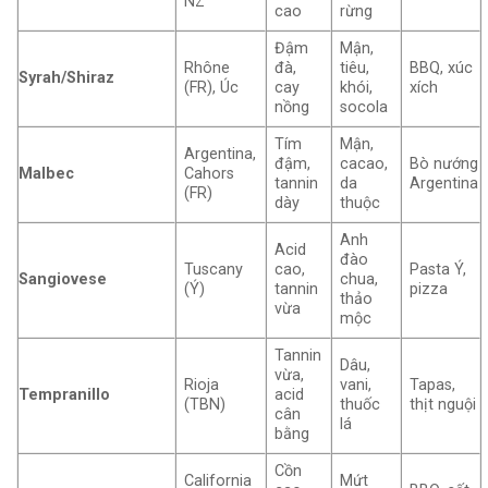
NZ
cao
rừng
Đậm
Mận,
Rhône
đà,
tiêu,
BBQ, xúc
Syrah/Shiraz
(FR), Úc
cay
khói,
xích
nồng
socola
Tím
Mận,
Argentina,
đậm,
cacao,
Bò nướng
Malbec
Cahors
tannin
da
Argentina
(FR)
dày
thuộc
Anh
Acid
đào
Tuscany
cao,
Pasta Ý,
Sangiovese
chua,
(Ý)
tannin
pizza
thảo
vừa
mộc
Tannin
Dâu,
vừa,
Rioja
vani,
Tapas,
Tempranillo
acid
(TBN)
thuốc
thịt nguội
cân
lá
bằng
Cồn
California
Mứt