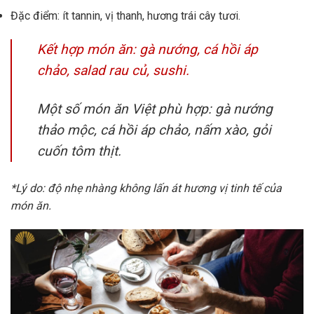
Đặc điểm: ít tannin, vị thanh, hương trái cây tươi.
Kết hợp món ăn: gà nướng, cá hồi áp
chảo, salad rau củ, sushi.
Một số món ăn Việt phù hợp: gà nướng
thảo mộc, cá hồi áp chảo, nấm xào, gỏi
cuốn tôm thịt.
*Lý do: độ nhẹ nhàng không lấn át hương vị tinh tế của
món ăn.