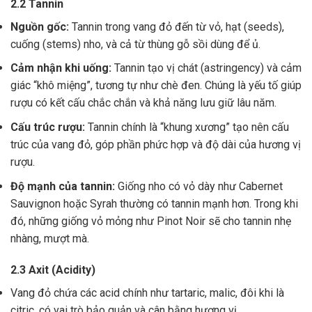
2.2 Tannin
Nguồn gốc:
Tannin trong vang đỏ đến từ vỏ, hạt (seeds),
cuống (stems) nho, và cả từ thùng gỗ sồi dùng để ủ.
Cảm nhận khi uống:
Tannin tạo vị chát (astringency) và cảm
giác “khô miệng”, tương tự như chè đen. Chúng là yếu tố giúp
rượu có kết cấu chắc chắn và khả năng lưu giữ lâu năm.
Cấu trúc rượu:
Tannin chính là “khung xương” tạo nên cấu
trúc của vang đỏ, góp phần phức hợp và độ dài của hương vị
rượu.
Độ mạnh của tannin:
Giống nho có vỏ dày như Cabernet
Sauvignon hoặc Syrah thường có tannin mạnh hơn. Trong khi
đó, những giống vỏ mỏng như Pinot Noir sẽ cho tannin nhẹ
nhàng, mượt mà.
2.3 Axit (Acidity)
Vang đỏ chứa các acid chính như tartaric, malic, đôi khi là
citric, có vai trò bảo quản và cân bằng hương vị .