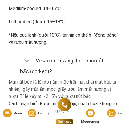
Medium-bodied: 14–16°C
Full-bodied (đậm): 16–18°C
*Nếu quá lạnh (dưới 10°C), tannin có thể bị “đóng băng”
và rượu mất hương.
Vì sao rượu vang đỏ bị mùi nút
bấc (corked)?
Mùi nút bấc là lỗi do nấm mốc trên nút chai (nút bấc tự
nhiên), gây mùi ẩm mốc, giấy ướt, làm mất hương vị
rượu. Tỉ lệ xảy ra ~2–5% với rượu nút bấc.
Cách nhận biết: Rượu mùi khó chịu, nhạt nhòa, không rõ
hương trái cây dù là vang ngon.
Menu
Liên hệ
Zalo
Gọi ngay
Messenger
Nếu gặp lỗi này, bạn nên liên hệ cửa hàng đổi trả (nếu có