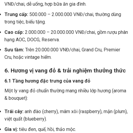
VNĐ/chai, dễ uống, hợp bữa ăn gia đình.
Trung cấp:
500.000 – 2.000.000 VNĐ/chai, thường dùng
trong tiệc, biếu tặng.
Cao cấp:
2.000.000 – 20.000.000 VNĐ/chai, gồm rượu phân
hạng AOC, DOCG, Reserva.
Sưu tầm:
Trên 20.000.000 VNĐ/chai, Grand Cru, Premier
Cru, hoặc vintage hiếm.
6. Hương vị vang đỏ & trải nghiệm thưởng thức
6.1 Tầng hương đặc trưng của vang đỏ
Một ly vang đỏ chuẩn thường mang nhiều lớp hương (aroma
& bouquet):
Trái cây:
anh đào (cherry), mâm xôi (raspberry), mận (plum),
việt quất (blueberry).
Gia vị:
tiêu đen, quế, hồi, thảo mộc.