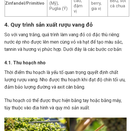
cao,
BBQ, sốt
Zinfandel/Primitivo
(Mỹ),
berry,
đậm
cà chua
Puglia (Ý)
gia vị
vị
4. Quy trình sản xuất rượu vang đỏ
So với vang trắng, quá trình làm vang đỏ có đặc thù riêng:
nước ép nho được lên men cùng vỏ và hạt để tạo màu sắc,
tannin và hương vị phức hợp. Dưới đây là các bước cơ bản:
4.1. Thu hoạch nho
Thời điểm thu hoạch là yếu tố quan trọng quyết định chất
lượng rượu vang. Nho được thu hoạch khi đạt độ chín tối ưu,
đảm bảo lượng đường và axit cân bằng.
Thu hoạch có thể được thực hiện bằng tay hoặc bằng máy,
tùy thuộc vào địa hình và quy mô sản xuất.