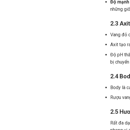
Độ mạnh 
những giố
2.3 Axit
Vang đỏ ch
Axit tạo r
Độ pH thấ
bị chuyển
2.4 Bod
Body là c
Rượu vang
2.5 Hươ
Rất đa dạn