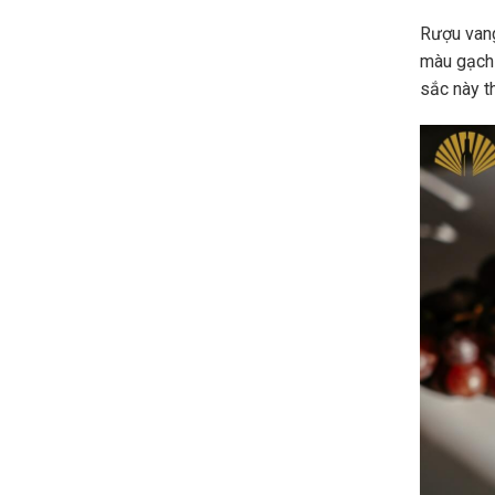
Rượu vang
màu gạch
sắc này t