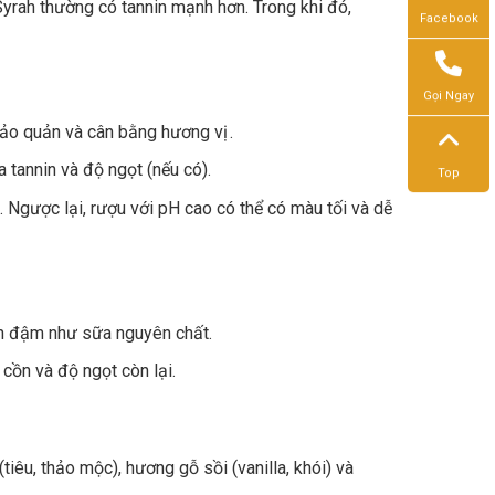
rah thường có tannin mạnh hơn. Trong khi đó,
Facebook
Gọi Ngay
 bảo quản và cân bằng hương vị .
a tannin và độ ngọt (nếu có).
Top
 Ngược lại, rượu với pH cao có thể có màu tối và dễ
n đậm như sữa nguyên chất.
cồn và độ ngọt còn lại.
tiêu, thảo mộc), hương gỗ sồi (vanilla, khói) và