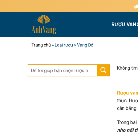
Bỏ
Miễn phí giao hà
qua
nội
RƯỢU VAN
dung
Trang chủ
»
Loại rượu
»
Vang Đỏ
Tìm
Không tìm
kiếm:
Rượu van
thực. Đượ
cân bằng.
Trong bài
nho nổi t