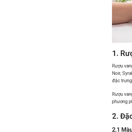
1. Rư
Rượu vang
Noir, Syr
đặc trưng,
Rượu vang
phương ph
2. Đặ
2.1 Màu