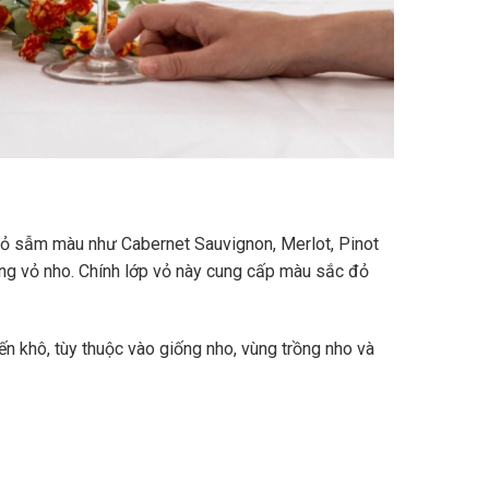
vỏ sẫm màu như Cabernet Sauvignon, Merlot, Pinot
ùng vỏ nho. Chính lớp vỏ này cung cấp màu sắc đỏ
n khô, tùy thuộc vào giống nho, vùng trồng nho và