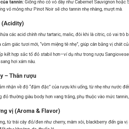
của tannin:
Giống nho có vỏ dày như Cabernet Sauvignon hoặc Sy
ng vỏ mỏng như Pinot Noir sẽ cho tannin nhẹ nhàng, mượt mà.
 (Acidity)
ứa các acid chính như tartaric, malic, đôi khi là citric, có vai trò
a cảm giác tươi mới, “vòm miệng tê nhẹ”, giúp cân bằng vị chát củ
p kết hợp sắc tố đỏ stabil hơn—ví dụ như trong rượu Sangiovese.
 sang hơi xám nâu.
y – Thân rượu
ảm nhận về độ “đậm đặc” của rượu khi uống, từ nhẹ như nước đế
 đỏ thường giàu body hơn vang trắng, phụ thuộc vào mức tannin, 
ng vị (Aroma & Flavor)
g, từ trái cây đỏ/đen như cherry, mâm xôi, blackberry đến gia vị (