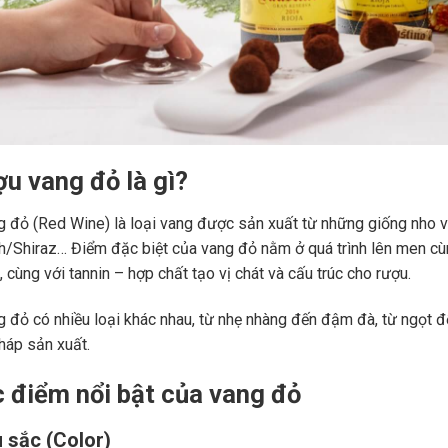
ợu vang đỏ là gì?
 đỏ (Red Wine) là loại vang được sản xuất từ những giống nho 
ah/Shiraz… Điểm đặc biệt của vang đỏ nằm ở quá trình lên men c
 cùng với tannin – hợp chất tạo vị chát và cấu trúc cho rượu.
 đỏ có nhiều loại khác nhau, từ nhẹ nhàng đến đậm đà, từ ngọt đế
áp sản xuất.
c điểm nổi bật của vang đỏ
 sắc (Color)