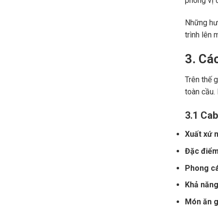
phong vị đ
Những hươ
trình lên 
3. Cá
Trên thế 
toàn cầu.
3.1 Cab
Xuất xứ n
Đặc điểm
Phong cá
Khả năng 
Món ăn gợ