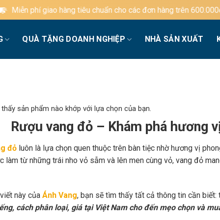
ng tiêu chuẩn cho các đơn hàng trên 600.000đ
G
QUÀ TẶNG DOANH NGHIỆP
NHÀ SẢN XUẤT
 thấy sản phẩm nào khớp với lựa chọn của bạn.
Rượu vang đỏ – Khám phá hương vị
g đỏ
luôn là lựa chọn quen thuộc trên bàn tiệc nhờ hương vị phon
c làm từ những trái nho vỏ sẫm và lên men cùng vỏ, vang đỏ mang
 viết này của
Ánh Vang
, bạn sẽ tìm thấy tất cả thông tin cần biết:
iếng, cách phân loại, giá tại Việt Nam cho đến mẹo chọn và mu