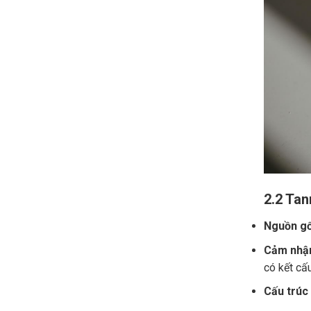
2.2 Tan
Nguồn gố
Cảm nhận
có kết cấ
Cấu trúc