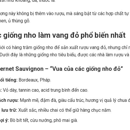
ất như khoáng, da, thuốc lá.
ng này không bị thêm vào rượu, mà sáng bật từ các hợp chất tự 
men, ủ thùng gỗ.
c giống nho làm vang đỏ phổ biến nhất
giới có hàng trăm giống nho để sản xuất rượu vang đỏ, nhưng chỉ m
 Dưới đây là những giống nho tiêu biểu, được các nhà làm rượu và
ernet Sauvignon – “Vua của các giống nho đỏ”
ổi tiếng:
Bordeaux, Pháp.
:
Vỏ dày, tannin cao, acid trung bình đến cao.
ch rượu:
Mạnh mẽ, đậm đà, giàu cấu trúc, hương vị quả lý chua đe
lưu trữ:
Xuất sắc, nhiều chai có thể giữ hàng chục năm.
i ý:
Bò bít tết, cừu nướng, phô mai già.