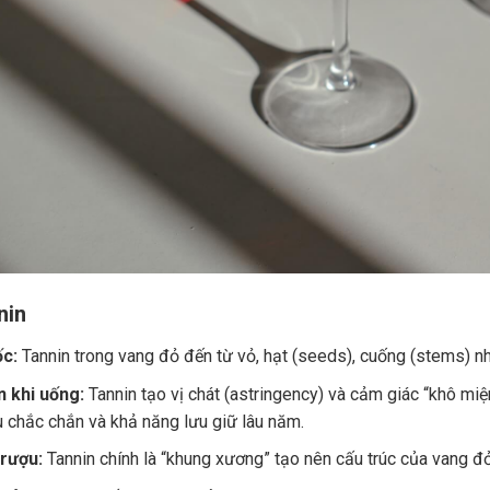
nin
c:
Tannin trong vang đỏ đến từ vỏ, hạt (seeds), cuống (stems) nh
 khi uống:
Tannin tạo vị chát (astringency) và cảm giác “khô miệ
u chắc chắn và khả năng lưu giữ lâu năm.
 rượu:
Tannin chính là “khung xương” tạo nên cấu trúc của vang đ