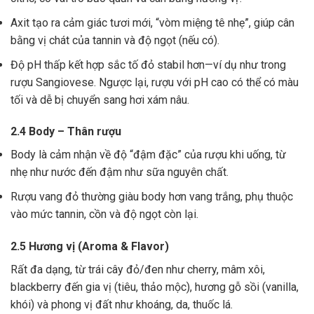
Axit tạo ra cảm giác tươi mới, “vòm miệng tê nhẹ”, giúp cân
bằng vị chát của tannin và độ ngọt (nếu có).
Độ pH thấp kết hợp sắc tố đỏ stabil hơn—ví dụ như trong
rượu Sangiovese. Ngược lại, rượu với pH cao có thể có màu
tối và dễ bị chuyển sang hơi xám nâu.
2.4 Body – Thân rượu
Body là cảm nhận về độ “đậm đặc” của rượu khi uống, từ
nhẹ như nước đến đậm như sữa nguyên chất.
Rượu vang đỏ thường giàu body hơn vang trắng, phụ thuộc
vào mức tannin, cồn và độ ngọt còn lại.
2.5 Hương vị (Aroma & Flavor)
Rất đa dạng, từ trái cây đỏ/đen như cherry, mâm xôi,
blackberry đến gia vị (tiêu, thảo mộc), hương gỗ sồi (vanilla,
khói) và phong vị đất như khoáng, da, thuốc lá.