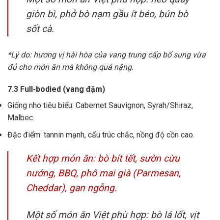
giòn bì, phở bò nạm gầu ít béo, bún bò
sốt cà.
*Lý do: hương vị hài hòa của vang trung cấp bổ sung vừa
đủ cho món ăn mà không quá nặng.
7.3 Full-bodied (vang đậm)
Giống nho tiêu biểu: Cabernet Sauvignon, Syrah/Shiraz,
Malbec.
Đặc điểm: tannin mạnh, cấu trúc chắc, nồng độ cồn cao.
Kết hợp món ăn: bò bít tết, sườn cừu
nướng, BBQ, phô mai già (Parmesan,
Cheddar), gan ngỗng.
Một số món ăn Việt phù hợp: bò lá lốt, vịt