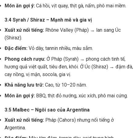
Món ăn gợi ý:
Cá hồi, vịt quay, thịt gà, nấm, phô mai mềm.
3.4 Syrah / Shiraz – Mạnh mẽ và gia vị
Xuất xứ nổi tiếng:
Rhône Valley (Pháp) → lan sang Úc
(Shiraz).
Đặc điểm:
Vỏ dày, tannin nhiều, màu sẫm.
Phong cách rượu:
Ở Pháp (Syrah) → phong cách tinh tế,
hương quả việt quất, tiêu đen, khói. Ở Úc (Shiraz) → đậm đà,
cay nồng, vị mận, socola, gia vị.
Khả năng lưu trữ:
Cao, từ 10–20 năm.
Món ăn gợi ý:
BBQ, thịt đỏ nướng, xúc xích, phô mai cứng.
3.5 Malbec – Ngôi sao của Argentina
Xuất xứ nổi tiếng:
Pháp (Cahors) nhưng nổi tiếng ở
Argentina.