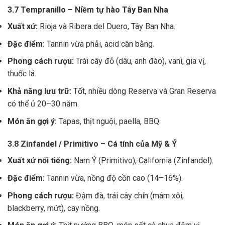
3.7 Tempranillo – Niềm tự hào Tây Ban Nha
Xuất xứ:
Rioja và Ribera del Duero, Tây Ban Nha.
Đặc điểm:
Tannin vừa phải, acid cân bằng.
Phong cách rượu:
Trái cây đỏ (dâu, anh đào), vani, gia vị,
thuốc lá.
Khả năng lưu trữ:
Tốt, nhiều dòng Reserva và Gran Reserva
có thể ủ 20–30 năm.
Món ăn gợi ý:
Tapas, thịt nguội, paella, BBQ.
3.8 Zinfandel / Primitivo – Cá tính của Mỹ & Ý
Xuất xứ nổi tiếng:
Nam Ý (Primitivo), California (Zinfandel).
Đặc điểm:
Tannin vừa, nồng độ cồn cao (14–16%).
Phong cách rượu:
Đậm đà, trái cây chín (mâm xôi,
blackberry, mứt), cay nồng.