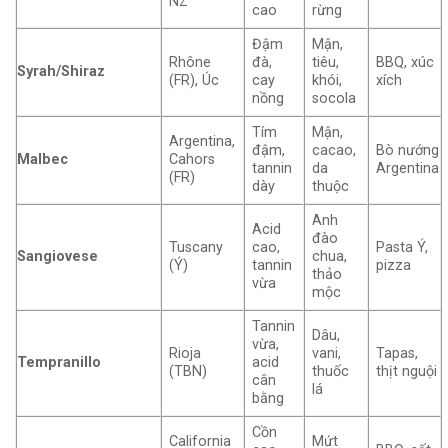
NZ
cao
rừng
Đậm
Mận,
Rhône
đà,
tiêu,
BBQ, xúc
Syrah/Shiraz
(FR), Úc
cay
khói,
xích
nồng
socola
Tím
Mận,
Argentina,
đậm,
cacao,
Bò nướng
Malbec
Cahors
tannin
da
Argentina
(FR)
dày
thuộc
Anh
Acid
đào
Tuscany
cao,
Pasta Ý,
Sangiovese
chua,
(Ý)
tannin
pizza
thảo
vừa
mộc
Tannin
Dâu,
vừa,
Rioja
vani,
Tapas,
Tempranillo
acid
(TBN)
thuốc
thịt nguội
cân
lá
bằng
Cồn
California
Mứt