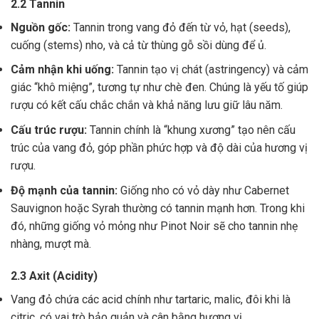
2.2 Tannin
Nguồn gốc:
Tannin trong vang đỏ đến từ vỏ, hạt (seeds),
cuống (stems) nho, và cả từ thùng gỗ sồi dùng để ủ.
Cảm nhận khi uống:
Tannin tạo vị chát (astringency) và cảm
giác “khô miệng”, tương tự như chè đen. Chúng là yếu tố giúp
rượu có kết cấu chắc chắn và khả năng lưu giữ lâu năm.
Cấu trúc rượu:
Tannin chính là “khung xương” tạo nên cấu
trúc của vang đỏ, góp phần phức hợp và độ dài của hương vị
rượu.
Độ mạnh của tannin:
Giống nho có vỏ dày như Cabernet
Sauvignon hoặc Syrah thường có tannin mạnh hơn. Trong khi
đó, những giống vỏ mỏng như Pinot Noir sẽ cho tannin nhẹ
nhàng, mượt mà.
2.3 Axit (Acidity)
Vang đỏ chứa các acid chính như tartaric, malic, đôi khi là
citric, có vai trò bảo quản và cân bằng hương vị .