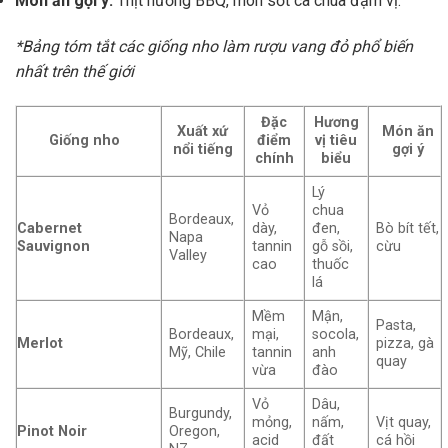
Món ăn gợi ý:
Thịt nướng BBQ, món sốt cà chua đậm vị.
*Bảng tóm tắt các giống nho làm rượu vang đỏ phổ biến
nhất trên thế giới
Đặc
Hương
Xuất xứ
Món ăn
Giống nho
điểm
vị tiêu
nổi tiếng
gợi ý
chính
biểu
Lý
Vỏ
chua
Bordeaux,
Cabernet
dày,
đen,
Bò bít tết,
Napa
Sauvignon
tannin
gỗ sồi,
cừu
Valley
cao
thuốc
lá
Mềm
Mận,
Pasta,
Bordeaux,
mại,
socola,
Merlot
pizza, gà
Mỹ, Chile
tannin
anh
quay
vừa
đào
Vỏ
Dâu,
Burgundy,
mỏng,
nấm,
Vịt quay,
Pinot Noir
Oregon,
acid
đất
cá hồi