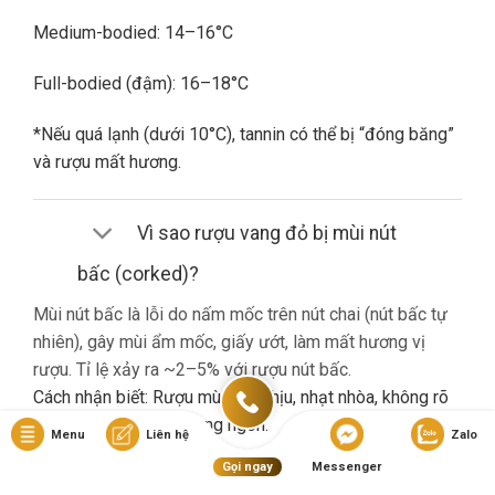
Medium-bodied: 14–16°C
Full-bodied (đậm): 16–18°C
*Nếu quá lạnh (dưới 10°C), tannin có thể bị “đóng băng”
và rượu mất hương.
Vì sao rượu vang đỏ bị mùi nút
bấc (corked)?
Mùi nút bấc là lỗi do nấm mốc trên nút chai (nút bấc tự
nhiên), gây mùi ẩm mốc, giấy ướt, làm mất hương vị
rượu. Tỉ lệ xảy ra ~2–5% với rượu nút bấc.
Cách nhận biết: Rượu mùi khó chịu, nhạt nhòa, không rõ
hương trái cây dù là vang ngon.
Menu
Liên hệ
Zalo
Gọi ngay
Messenger
Nếu gặp lỗi này, bạn nên liên hệ cửa hàng đổi trả (nếu có