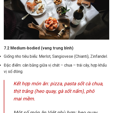
7.2 Medium-bodied (vang trung bình)
Giống nho tiêu biểu: Merlot, Sangiovese (Chianti), Zinfandel.
Đặc điểm: cân bằng giữa vị chát – chua – trái cây, hợp khẩu
vị số đông.
Kết hợp món ăn: pizza, pasta sốt cà chua,
thịt trắng (heo quay, gà sốt nấm), phô
mai mềm.
Một số món ăn Việt phù hợp: heo quay