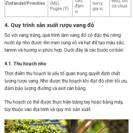
cao,
BBQ, sốt
Zinfandel/Primitivo
(Mỹ),
berry,
đậm
cà chua
Puglia (Ý)
gia vị
vị
4. Quy trình sản xuất rượu vang đỏ
So với vang trắng, quá trình làm vang đỏ có đặc thù riêng:
nước ép nho được lên men cùng vỏ và hạt để tạo màu sắc,
tannin và hương vị phức hợp. Dưới đây là các bước cơ bản:
4.1. Thu hoạch nho
Thời điểm thu hoạch là yếu tố quan trọng quyết định chất
lượng rượu vang. Nho được thu hoạch khi đạt độ chín tối ưu,
đảm bảo lượng đường và axit cân bằng.
Thu hoạch có thể được thực hiện bằng tay hoặc bằng máy,
tùy thuộc vào địa hình và quy mô sản xuất.