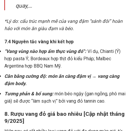
quay,…
*Lý do: cấu trúc mạnh mẽ của vang đậm “sánh đôi” hoàn
hảo với món ăn giàu đạm và béo.
7.4 Nguyên tắc vàng khi kết hợp
“Vang vùng nào hợp ẩm thực vùng đó”:
Ví dụ, Chianti (Ý)
hợp pasta Ý; Bordeaux hợp thịt đỏ kiểu Pháp; Malbec
Argentina hợp BBQ Nam Mỹ.
Cân bằng cường độ: món ăn càng đậm vị → vang càng
đậm body.
Tương phản & bổ sung:
món béo ngậy (gan ngỗng, phô mai
già) sẽ được “làm sạch vị” bởi vang đỏ tannin cao.
8. Rượu vang đỏ giá bao nhiêu [Cập nhật tháng
9/2025]