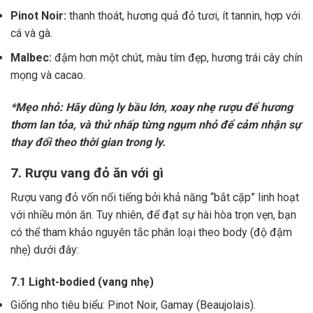
Pinot Noir:
thanh thoát, hương quả đỏ tươi, ít tannin, hợp với
cá và gà.
Malbec:
đậm hơn một chút, màu tím đẹp, hương trái cây chín
mọng và cacao.
*Mẹo nhỏ: Hãy dùng ly bầu lớn, xoay nhẹ rượu để hương
thơm lan tỏa, và thử nhấp từng ngụm nhỏ để cảm nhận sự
thay đổi theo thời gian trong ly.
7. Rượu vang đỏ ăn với gì
Rượu vang đỏ vốn nổi tiếng bởi khả năng “bắt cặp” linh hoạt
với nhiều món ăn. Tuy nhiên, để đạt sự hài hòa trọn vẹn, bạn
có thể tham khảo nguyên tắc phân loại theo body (độ đậm
nhẹ) dưới đây:
7.1 Light-bodied (vang nhẹ)
Giống nho tiêu biểu: Pinot Noir, Gamay (Beaujolais).