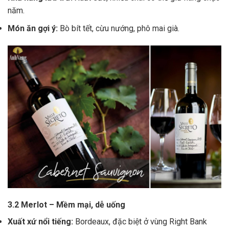
năm.
Món ăn gợi ý:
Bò bít tết, cừu nướng, phô mai già.
3.2 Merlot – Mềm mại, dễ uống
Xuất xứ nổi tiếng:
Bordeaux, đặc biệt ở vùng Right Bank