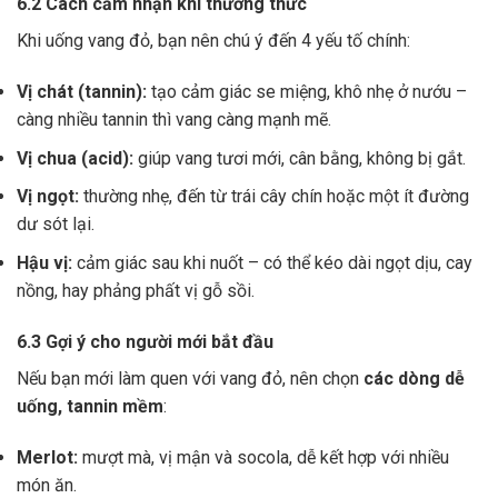
6.2 Cách cảm nhận khi thưởng thức
Khi uống vang đỏ, bạn nên chú ý đến 4 yếu tố chính:
Vị chát (tannin):
tạo cảm giác se miệng, khô nhẹ ở nướu –
càng nhiều tannin thì vang càng mạnh mẽ.
Vị chua (acid):
giúp vang tươi mới, cân bằng, không bị gắt.
Vị ngọt:
thường nhẹ, đến từ trái cây chín hoặc một ít đường
dư sót lại.
Hậu vị:
cảm giác sau khi nuốt – có thể kéo dài ngọt dịu, cay
nồng, hay phảng phất vị gỗ sồi.
6.3 Gợi ý cho người mới bắt đầu
Nếu bạn mới làm quen với vang đỏ, nên chọn
các dòng dễ
uống, tannin mềm
:
Merlot:
mượt mà, vị mận và socola, dễ kết hợp với nhiều
món ăn.