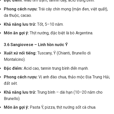
Đặc điểm:
Màu tím đậm, tannin dày, acid trung bình.
Phong cách rượu:
Trái cây chín mọng (mận đen, việt quất),
da thuộc, cacao.
Khả năng lưu trữ:
Tốt, 5–10 năm.
Món ăn gợi ý:
Thịt nướng, đặc biệt là bò Argentina.
3.6 Sangiovese – Linh hồn nước Ý
Xuất xứ nổi tiếng:
Tuscany, Ý (Chianti, Brunello di
Montalcino).
Đặc điểm:
Acid cao, tannin trung bình đến mạnh.
Phong cách rượu:
Vị anh đào chua, thảo mộc Địa Trung Hải,
đất sét.
Khả năng lưu trữ:
Trung bình – dài hạn (10–20 năm cho
Brunello).
Món ăn gợi ý:
Pasta Ý, pizza, thịt nướng sốt cà chua.