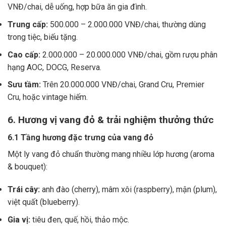
VNĐ/chai, dễ uống, hợp bữa ăn gia đình.
Trung cấp:
500.000 – 2.000.000 VNĐ/chai, thường dùng
trong tiệc, biếu tặng.
Cao cấp:
2.000.000 – 20.000.000 VNĐ/chai, gồm rượu phân
hạng AOC, DOCG, Reserva.
Sưu tầm:
Trên 20.000.000 VNĐ/chai, Grand Cru, Premier
Cru, hoặc vintage hiếm.
6. Hương vị vang đỏ & trải nghiệm thưởng thức
6.1 Tầng hương đặc trưng của vang đỏ
Một ly vang đỏ chuẩn thường mang nhiều lớp hương (aroma
& bouquet):
Trái cây:
anh đào (cherry), mâm xôi (raspberry), mận (plum),
việt quất (blueberry).
Gia vị:
tiêu đen, quế, hồi, thảo mộc.