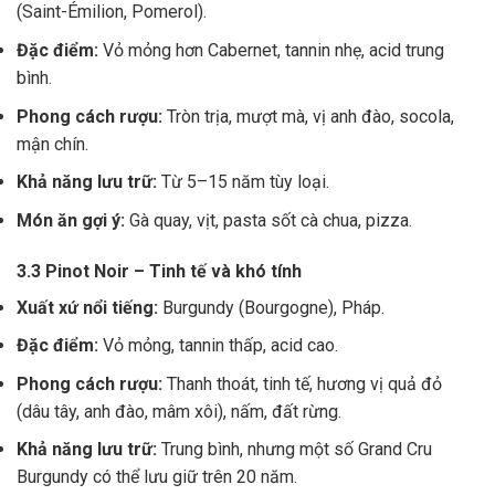
(Saint-Émilion, Pomerol).
Đặc điểm:
Vỏ mỏng hơn Cabernet, tannin nhẹ, acid trung
bình.
Phong cách rượu:
Tròn trịa, mượt mà, vị anh đào, socola,
mận chín.
Khả năng lưu trữ:
Từ 5–15 năm tùy loại.
Món ăn gợi ý:
Gà quay, vịt, pasta sốt cà chua, pizza.
3.3 Pinot Noir – Tinh tế và khó tính
Xuất xứ nổi tiếng:
Burgundy (Bourgogne), Pháp.
Đặc điểm:
Vỏ mỏng, tannin thấp, acid cao.
Phong cách rượu:
Thanh thoát, tinh tế, hương vị quả đỏ
(dâu tây, anh đào, mâm xôi), nấm, đất rừng.
Khả năng lưu trữ:
Trung bình, nhưng một số Grand Cru
Burgundy có thể lưu giữ trên 20 năm.