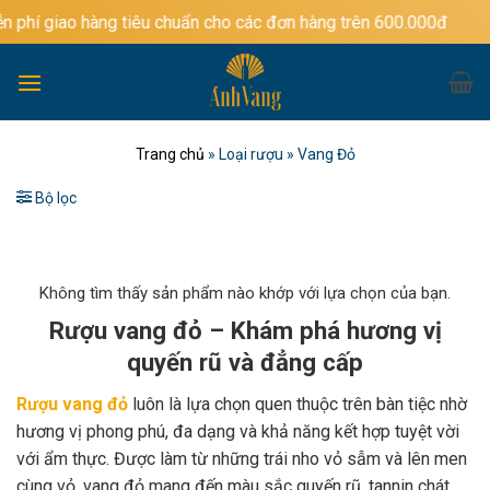
Bỏ
àng tiêu chuẩn cho các đơn hàng trên 600.000đ
qua
nội
dung
Trang chủ
»
Loại rượu
»
Vang Đỏ
Bộ lọc
Không tìm thấy sản phẩm nào khớp với lựa chọn của bạn.
Rượu vang đỏ – Khám phá hương vị
quyến rũ và đẳng cấp
Rượu vang đỏ
luôn là lựa chọn quen thuộc trên bàn tiệc nhờ
hương vị phong phú, đa dạng và khả năng kết hợp tuyệt vời
với ẩm thực. Được làm từ những trái nho vỏ sẫm và lên men
cùng vỏ, vang đỏ mang đến màu sắc quyến rũ, tannin chát