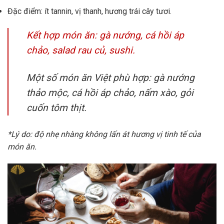
Đặc điểm: ít tannin, vị thanh, hương trái cây tươi.
Kết hợp món ăn: gà nướng, cá hồi áp
chảo, salad rau củ, sushi.
Một số món ăn Việt phù hợp: gà nướng
thảo mộc, cá hồi áp chảo, nấm xào, gỏi
cuốn tôm thịt.
*Lý do: độ nhẹ nhàng không lấn át hương vị tinh tế của
món ăn.