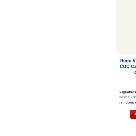
Rượu V
COQ Ca
Vignobles
có màu đỏ
ra hương 
mận, thoa
xanh và c
thanh lịch
nhưng vẫ