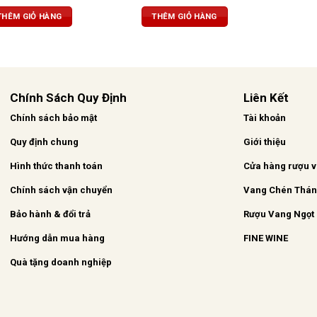
với nét in khắc tinh tế, ấn
cam thảo, ca cao và vani. Vị rượu
vô cùng sang trọng, Rượu
tinh tế, tròn trịa, bền bỉ và tannin
THÊM GIỎ HÀNG
THÊM GIỎ HÀNG
u màu hồng ngọc. Mùi
mượt mà.
c hợp của trái cây nhỏ
uả mâm xôi dại và gia vị,
aramen. Một khẩu vị đặc
phóng, với tannin mượt
Chính Sách Quy Định
Liên Kết
Chính sách bảo mật
Tài khoản
Quy định chung
Giới thiệu
Hình thức thanh toán
Cửa hàng rượu 
Chính sách vận chuyển
Vang Chén Thá
Bảo hành & đổi trả
Rượu Vang Ngọt
Hướng dẫn mua hàng
FINE WINE
Quà tặng doanh nghiệp