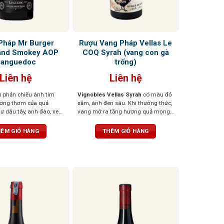
Pháp Mr Burger
Rượu Vang Pháp Vellas Le
and Smokey AOP
COQ Syrah (vang con gà
Languedoc
trống)
Liên hệ
Liên hệ
 phản chiếu ánh tím
Vignobles Vellas Syrah
có màu đỏ
ương thơm của quả
sẫm, ánh đen sâu. Khi thưởng thức,
 dâu tây, anh đào, xen
vang mở ra tầng hương quả mọng
ốt thảo mộc, đinh
đen như việt quất, mận đen chín,
t tùng tạo nên một tầng
xen lẫn hương gia vị nhẹ, tiêu đen,
ÊM GIỎ HÀNG
THÊM GIỎ HÀNG
hợp, gợi cảm và sống
thảo mộc và chút vị khói ấm áp.
ượu mềm mại, mượt mà,
Cấu trúc tannin tròn đầy, vị rượu dày
săn chắc nhưng êm dịu,
nhưng mượt mà, hậu vị kéo dài và
g hậu vị ngọt ngào nhẹ
hào phóng