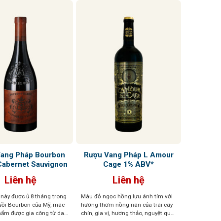
hòa và cân 
ang Pháp Bourbon
Rượu Vang Pháp L Amour
Cabernet Sauvignon
Cage 1% ABV*
Liên hệ
Liên hệ
này được ủ 8 tháng trong
Màu đỏ ngọc hồng lựu ánh tím với
sồi Bourbon của Mỹ, mác
hương thơm nồng nàn của trái cây
hẩm được gia công từ da
chín, gia vị, hương thảo, nguyệt quế,