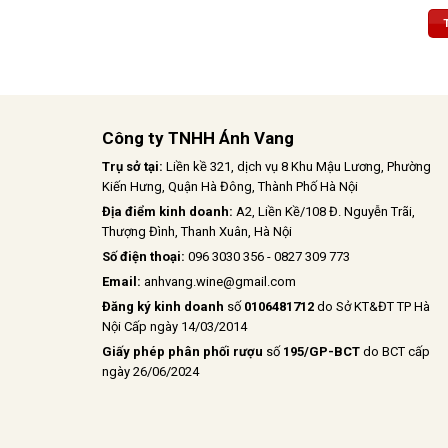
ngựa thật 
tượng và 
phản chiế
hương phứ
chín đỏ, q
vani và c
biệt, hào 
mà
Công ty TNHH Ánh Vang
Trụ sở tại:
Liền kề 321, dịch vụ 8 Khu Mậu Lương, Phường
Kiến Hưng, Quận Hà Đông, Thành Phố Hà Nội
Địa điểm kinh doanh:
A2, Liền Kề/108 Đ. Nguyễn Trãi,
Thượng Đình, Thanh Xuân, Hà Nội
Số điện thoại:
096 3030 356 - 0827 309 773
Email:
anhvang.wine@gmail.com
Đăng ký kinh doanh
số
0106481712
do Sở KT&ĐT TP Hà
Nội Cấp ngày 14/03/2014
Giấy phép phân phối rượu
số
195/GP-BCT
do BCT cấp
ngày 26/06/2024