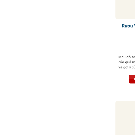
Rượu 
Màu đỏ án
của quả m
và gợi ý c
đặc, dư vị
và quả m