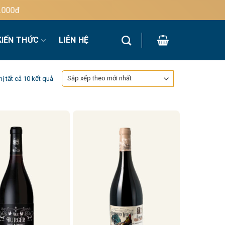
KIẾN THỨC
LIÊN HỆ
Đã
hị tất cả 10 kết quả
sắp
xếp
theo
mới
nhất