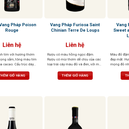
Vang Pháp Poison
Vang Pháp Furiosa Saint
Vang 
Rouge
Chinian Terre De Loups
Sweet 
Liên hệ
Liên hệ
h tím với hương thơm
Rượu có màu hồng ngọc đậm.
Màu đỏ đậm
ọng sẫm, tông màu tím
Rượu có mùi thơm dễ chịu của các
đẹp mắt. H
ủa cacao. Cấu trúc dày
loại trái cây màu đỏ và đen, với một
mọng đỏ như
 lâu dài với hương sô cô la
chút mùi gia vị có mùi thơm nhẹ
lẫn những n
ọng đen
nhàng. Vòm miệng được tráng rất
hương, tuyế
THÊM GIỎ HÀNG
THÊM GIỎ HÀNG
TH
cân đối và thể hiện rất nhiều sự tinh
hương phức 
tế và sang trọng.
động. Vị r
với tannin 
kết hợp cùn
nhàng