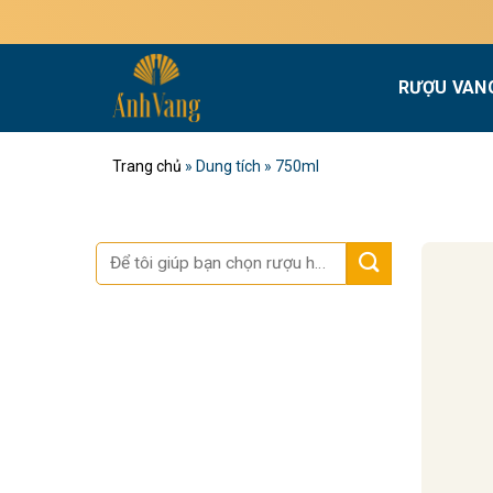
Bỏ
qua
nội
RƯỢU VAN
dung
Trang chủ
»
Dung tích
»
750ml
Tìm
kiếm: