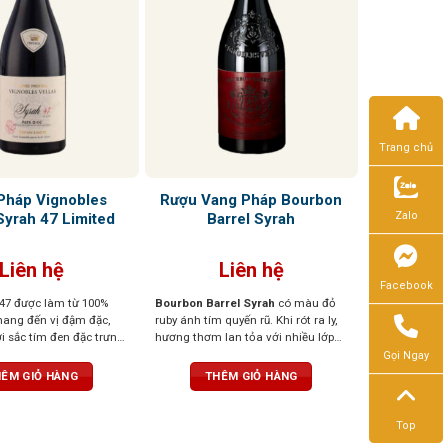
Trang chủ
Pháp Vignobles
Rượu Vang Pháp Bourbon
Zalo
Syrah 47 Limited
Barrel Syrah
Liên hệ
Liên hệ
Facebook
47 được làm từ 100%
Bourbon Barrel Syrah
có màu đỏ
ang đến vị đậm đặc,
ruby ánh tím quyến rũ. Khi rót ra ly,
 sắc tím đen đặc trưng.
hương thơm lan tỏa với nhiều lớp
n từ những loại quả đen
hương phong phú: nổi bật là quả
Gọi Ngay
âm xôi, anh đào. Sau
mọng đen, mâm xôi chín mọng,
ÊM GIỎ HÀNG
THÊM GIỎ HÀNG
 vị sắc nét hơn của gỗ
đan xen cùng tiêu đen, gia vị cay
n, phức hợp với hương
nhẹ, hương thuốc lá, và thoảng chút
u vị được mở rộng với
socola đen, vani, caramel cùng hơi
Top
trịa. Một hương vị hài
khói đặc trưng từ thùng Bourbon.