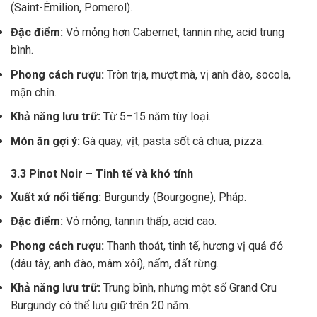
(Saint-Émilion, Pomerol).
Đặc điểm:
Vỏ mỏng hơn Cabernet, tannin nhẹ, acid trung
bình.
Phong cách rượu:
Tròn trịa, mượt mà, vị anh đào, socola,
mận chín.
Khả năng lưu trữ:
Từ 5–15 năm tùy loại.
Món ăn gợi ý:
Gà quay, vịt, pasta sốt cà chua, pizza.
3.3 Pinot Noir – Tinh tế và khó tính
Xuất xứ nổi tiếng:
Burgundy (Bourgogne), Pháp.
Đặc điểm:
Vỏ mỏng, tannin thấp, acid cao.
Phong cách rượu:
Thanh thoát, tinh tế, hương vị quả đỏ
(dâu tây, anh đào, mâm xôi), nấm, đất rừng.
Khả năng lưu trữ:
Trung bình, nhưng một số Grand Cru
Burgundy có thể lưu giữ trên 20 năm.