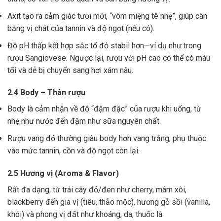
Axit tạo ra cảm giác tươi mới, “vòm miệng tê nhẹ”, giúp cân
bằng vị chát của tannin và độ ngọt (nếu có).
Độ pH thấp kết hợp sắc tố đỏ stabil hơn—ví dụ như trong
rượu Sangiovese. Ngược lại, rượu với pH cao có thể có màu
tối và dễ bị chuyển sang hơi xám nâu.
2.4 Body – Thân rượu
Body là cảm nhận về độ “đậm đặc” của rượu khi uống, từ
nhẹ như nước đến đậm như sữa nguyên chất.
Rượu vang đỏ thường giàu body hơn vang trắng, phụ thuộc
vào mức tannin, cồn và độ ngọt còn lại.
2.5 Hương vị (Aroma & Flavor)
Rất đa dạng, từ trái cây đỏ/đen như cherry, mâm xôi,
blackberry đến gia vị (tiêu, thảo mộc), hương gỗ sồi (vanilla,
khói) và phong vị đất như khoáng, da, thuốc lá.