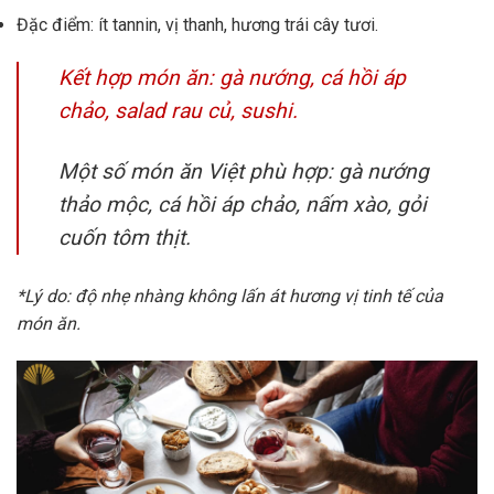
Đặc điểm: ít tannin, vị thanh, hương trái cây tươi.
Kết hợp món ăn: gà nướng, cá hồi áp
chảo, salad rau củ, sushi.
Một số món ăn Việt phù hợp: gà nướng
thảo mộc, cá hồi áp chảo, nấm xào, gỏi
cuốn tôm thịt.
*Lý do: độ nhẹ nhàng không lấn át hương vị tinh tế của
món ăn.