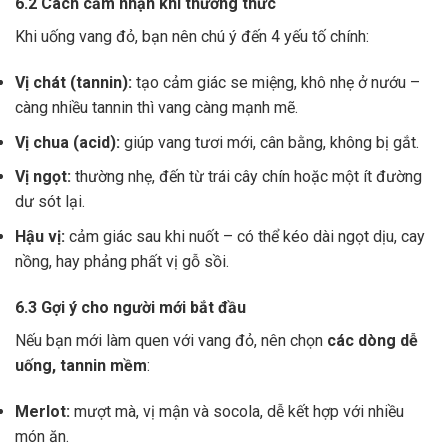
6.2 Cách cảm nhận khi thưởng thức
Khi uống vang đỏ, bạn nên chú ý đến 4 yếu tố chính:
Vị chát (tannin):
tạo cảm giác se miệng, khô nhẹ ở nướu –
càng nhiều tannin thì vang càng mạnh mẽ.
Vị chua (acid):
giúp vang tươi mới, cân bằng, không bị gắt.
Vị ngọt:
thường nhẹ, đến từ trái cây chín hoặc một ít đường
dư sót lại.
Hậu vị:
cảm giác sau khi nuốt – có thể kéo dài ngọt dịu, cay
nồng, hay phảng phất vị gỗ sồi.
6.3 Gợi ý cho người mới bắt đầu
Nếu bạn mới làm quen với vang đỏ, nên chọn
các dòng dễ
uống, tannin mềm
:
Merlot:
mượt mà, vị mận và socola, dễ kết hợp với nhiều
món ăn.