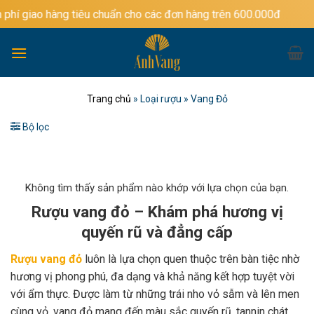
Bỏ
ng tiêu chuẩn cho các đơn hàng trên 600.000đ
qua
nội
dung
Trang chủ
»
Loại rượu
»
Vang Đỏ
Bộ lọc
Không tìm thấy sản phẩm nào khớp với lựa chọn của bạn.
Rượu vang đỏ – Khám phá hương vị
quyến rũ và đẳng cấp
Rượu vang đỏ
luôn là lựa chọn quen thuộc trên bàn tiệc nhờ
hương vị phong phú, đa dạng và khả năng kết hợp tuyệt vời
với ẩm thực. Được làm từ những trái nho vỏ sẫm và lên men
cùng vỏ, vang đỏ mang đến màu sắc quyến rũ, tannin chát