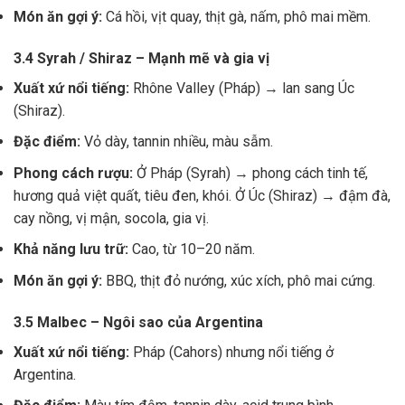
Món ăn gợi ý:
Cá hồi, vịt quay, thịt gà, nấm, phô mai mềm.
3.4 Syrah / Shiraz – Mạnh mẽ và gia vị
Xuất xứ nổi tiếng:
Rhône Valley (Pháp) → lan sang Úc
(Shiraz).
Đặc điểm:
Vỏ dày, tannin nhiều, màu sẫm.
Phong cách rượu:
Ở Pháp (Syrah) → phong cách tinh tế,
hương quả việt quất, tiêu đen, khói. Ở Úc (Shiraz) → đậm đà,
cay nồng, vị mận, socola, gia vị.
Khả năng lưu trữ:
Cao, từ 10–20 năm.
Món ăn gợi ý:
BBQ, thịt đỏ nướng, xúc xích, phô mai cứng.
3.5 Malbec – Ngôi sao của Argentina
Xuất xứ nổi tiếng:
Pháp (Cahors) nhưng nổi tiếng ở
Argentina.