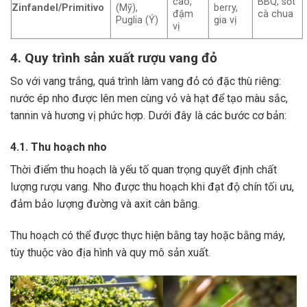
cao,
BBQ, sốt
Zinfandel/Primitivo
(Mỹ),
berry,
đậm
cà chua
Puglia (Ý)
gia vị
vị
4. Quy trình sản xuất rượu vang đỏ
So với vang trắng, quá trình làm vang đỏ có đặc thù riêng:
nước ép nho được lên men cùng vỏ và hạt để tạo màu sắc,
tannin và hương vị phức hợp. Dưới đây là các bước cơ bản:
4.1. Thu hoạch nho
Thời điểm thu hoạch là yếu tố quan trọng quyết định chất
lượng rượu vang. Nho được thu hoạch khi đạt độ chín tối ưu,
đảm bảo lượng đường và axit cân bằng.
Thu hoạch có thể được thực hiện bằng tay hoặc bằng máy,
tùy thuộc vào địa hình và quy mô sản xuất.