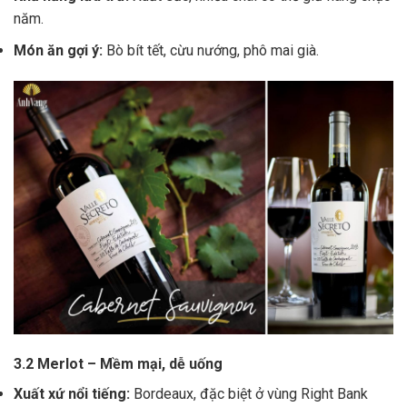
năm.
Món ăn gợi ý:
Bò bít tết, cừu nướng, phô mai già.
3.2 Merlot – Mềm mại, dễ uống
Xuất xứ nổi tiếng:
Bordeaux, đặc biệt ở vùng Right Bank