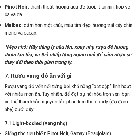
Pinot Noir:
thanh thoát, hương quả đỏ tươi, ít tannin, hợp với
cá và gà.
Malbec:
đậm hơn một chút, màu tím đẹp, hương trái cây chín
mọng và cacao.
*Mẹo nhỏ: Hãy dùng ly bầu lớn, xoay nhẹ rượu để hương
thơm lan tỏa, và thử nhấp từng ngụm nhỏ để cảm nhận sự
thay đổi theo thời gian trong ly.
7. Rượu vang đỏ ăn với gì
Rượu vang đỏ vốn nổi tiếng bởi khả năng “bắt cặp” linh hoạt
với nhiều món ăn. Tuy nhiên, để đạt sự hài hòa trọn vẹn, bạn
có thể tham khảo nguyên tắc phân loại theo body (độ đậm
nhẹ) dưới đây:
7.1 Light-bodied (vang nhẹ)
Giống nho tiêu biểu: Pinot Noir, Gamay (Beaujolais).