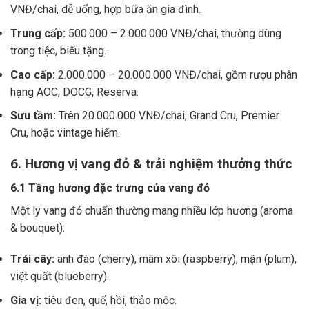
VNĐ/chai, dễ uống, hợp bữa ăn gia đình.
Trung cấp:
500.000 – 2.000.000 VNĐ/chai, thường dùng
trong tiệc, biếu tặng.
Cao cấp:
2.000.000 – 20.000.000 VNĐ/chai, gồm rượu phân
hạng AOC, DOCG, Reserva.
Sưu tầm:
Trên 20.000.000 VNĐ/chai, Grand Cru, Premier
Cru, hoặc vintage hiếm.
6. Hương vị vang đỏ & trải nghiệm thưởng thức
6.1 Tầng hương đặc trưng của vang đỏ
Một ly vang đỏ chuẩn thường mang nhiều lớp hương (aroma
& bouquet):
Trái cây:
anh đào (cherry), mâm xôi (raspberry), mận (plum),
việt quất (blueberry).
Gia vị:
tiêu đen, quế, hồi, thảo mộc.