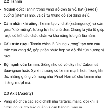
2.2 Tannin
Nguồn gốc:
Tannin trong vang đỏ đến từ vỏ, hạt (seeds),
cuống (stems) nho, và cả từ thùng gỗ sồi dùng để ủ.
Cảm nhận khi uống:
Tannin tạo vị chát (astringency) và cảm
giác “khô miệng”, tương tự như chè đen. Chúng là yếu tố giúp
rượu có kết cấu chắc chắn và khả năng lưu giữ lâu năm.
Cấu trúc rượu:
Tannin chính là “khung xương” tạo nên cấu
trúc của vang đỏ, góp phần phức hợp và độ dài của hương vị
rượu.
Độ mạnh của tannin:
Giống nho có vỏ dày như Cabernet
Sauvignon hoặc Syrah thường có tannin mạnh hơn. Trong khi
đó, những giống vỏ mỏng như Pinot Noir sẽ cho tannin nhẹ
nhàng, mượt mà.
2.3 Axit (Acidity)
Vang đỏ chứa các acid chính như tartaric, malic, đôi khi là
citric, có vai trò bảo quản và cân bằng hương vị .