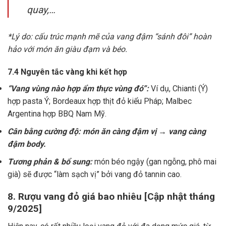
quay,…
*Lý do: cấu trúc mạnh mẽ của vang đậm “sánh đôi” hoàn
hảo với món ăn giàu đạm và béo.
7.4 Nguyên tắc vàng khi kết hợp
“Vang vùng nào hợp ẩm thực vùng đó”:
Ví dụ, Chianti (Ý)
hợp pasta Ý; Bordeaux hợp thịt đỏ kiểu Pháp; Malbec
Argentina hợp BBQ Nam Mỹ.
Cân bằng cường độ: món ăn càng đậm vị → vang càng
đậm body.
Tương phản & bổ sung:
món béo ngậy (gan ngỗng, phô mai
già) sẽ được “làm sạch vị” bởi vang đỏ tannin cao.
8. Rượu vang đỏ giá bao nhiêu [Cập nhật tháng
9/2025]