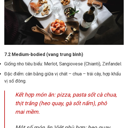
7.2 Medium-bodied (vang trung bình)
Giống nho tiêu biểu: Merlot, Sangiovese (Chianti), Zinfandel.
Đặc điểm: cân bằng giữa vị chát – chua – trái cây, hợp khẩu
vị số đông.
Kết hợp món ăn: pizza, pasta sốt cà chua,
thịt trắng (heo quay, gà sốt nấm), phô
mai mềm.
Một số món ăn Việt phù hợp: heo quay