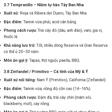
3.7 Tempranillo – Niềm tự hào Tây Ban Nha
Xuất xứ:
Rioja và Ribera del Duero, Tây Ban Nha.
Đặc điểm:
Tannin vừa phải, acid cân bằng.
Phong cách rượu:
Trái cây đỏ (dâu, anh đào), vani, gia vị,
thuốc lá.
Khả năng lưu trữ:
Tốt, nhiều dòng Reserva và Gran Reserva
có thể ủ 20–30 năm.
Món ăn gợi ý:
Tapas, thịt nguội, paella, BBQ.
3.8 Zinfandel / Primitivo – Cá tính của Mỹ & Ý
Xuất xứ nổi tiếng:
Nam Ý (Primitivo), California (Zinfandel).
Đặc điểm:
Tannin vừa, nồng độ cồn cao (14–16%).
Phong cách rượu:
Đậm đà, trái cây chín (mâm xôi,
blackberry, mứt), cay nồng.