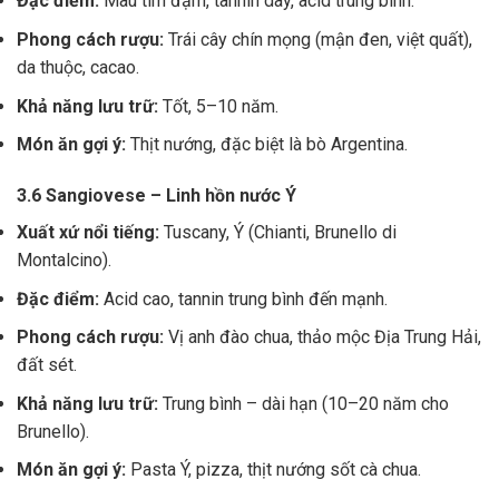
Đặc điểm:
Màu tím đậm, tannin dày, acid trung bình.
Phong cách rượu:
Trái cây chín mọng (mận đen, việt quất),
da thuộc, cacao.
Khả năng lưu trữ:
Tốt, 5–10 năm.
Món ăn gợi ý:
Thịt nướng, đặc biệt là bò Argentina.
3.6 Sangiovese – Linh hồn nước Ý
Xuất xứ nổi tiếng:
Tuscany, Ý (Chianti, Brunello di
Montalcino).
Đặc điểm:
Acid cao, tannin trung bình đến mạnh.
Phong cách rượu:
Vị anh đào chua, thảo mộc Địa Trung Hải,
đất sét.
Khả năng lưu trữ:
Trung bình – dài hạn (10–20 năm cho
Brunello).
Món ăn gợi ý:
Pasta Ý, pizza, thịt nướng sốt cà chua.