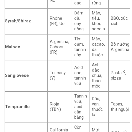
NZ
cao
rừng
Đậm
Mận,
Rhône
đà,
tiêu,
BBQ, xúc
Syrah/Shiraz
(FR), Úc
cay
khói,
xích
nồng
socola
Tím
Mận,
Argentina,
đậm,
cacao,
Bò nướng
Malbec
Cahors
tannin
da
Argentina
(FR)
dày
thuộc
Anh
Acid
đào
Tuscany
cao,
Pasta Ý,
Sangiovese
chua,
(Ý)
tannin
pizza
thảo
vừa
mộc
Tannin
Dâu,
vừa,
Rioja
vani,
Tapas,
Tempranillo
acid
(TBN)
thuốc
thịt nguội
cân
lá
bằng
Cồn
California
Mứt