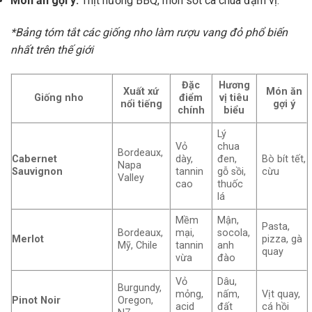
Món ăn gợi ý:
Thịt nướng BBQ, món sốt cà chua đậm vị.
*Bảng tóm tắt các giống nho làm rượu vang đỏ phổ biến
nhất trên thế giới
Đặc
Hương
Xuất xứ
Món ăn
Giống nho
điểm
vị tiêu
nổi tiếng
gợi ý
chính
biểu
Lý
Vỏ
chua
Bordeaux,
Cabernet
dày,
đen,
Bò bít tết,
Napa
Sauvignon
tannin
gỗ sồi,
cừu
Valley
cao
thuốc
lá
Mềm
Mận,
Pasta,
Bordeaux,
mại,
socola,
Merlot
pizza, gà
Mỹ, Chile
tannin
anh
quay
vừa
đào
Vỏ
Dâu,
Burgundy,
mỏng,
nấm,
Vịt quay,
Pinot Noir
Oregon,
acid
đất
cá hồi