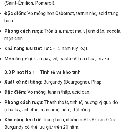
(Saint-Émilion, Pomerol).
Đặc điểm:
Vỏ mỏng hơn Cabernet, tannin nhẹ, acid trung
bình.
Phong cách rượu:
Tròn trịa, mượt mà, vị anh đào, socola,
mận chín.
Khả năng lưu trữ:
Từ 5–15 năm tùy loại.
Món ăn gợi ý:
Gà quay, vịt, pasta sốt cà chua, pizza.
3.3 Pinot Noir – Tinh tế và khó tính
Xuất xứ nổi tiếng:
Burgundy (Bourgogne), Pháp.
Đặc điểm:
Vỏ mỏng, tannin thấp, acid cao.
Phong cách rượu:
Thanh thoát, tinh tế, hương vị quả đỏ
(dâu tây, anh đào, mâm xôi), nấm, đất rừng.
Khả năng lưu trữ:
Trung bình, nhưng một số Grand Cru
Burgundy có thể lưu giữ trên 20 năm.