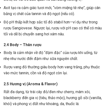
Axit tạo ra cảm giác tươi mới, “vòm miệng tê nhẹ”, giúp cân
bằng vị chát của tannin và độ ngọt (nếu có).
Độ pH thấp kết hợp sắc tố đỏ stabil hơn—ví dụ như trong
rượu Sangiovese. Ngược lại, rượu với pH cao có thể có màu
tối và dễ bị chuyển sang hơi xám nâu.
2.4 Body – Thân rượu
Body là cảm nhận về độ “đậm đặc” của rượu khi uống, từ
nhẹ như nước đến đậm như sữa nguyên chất.
Rượu vang đỏ thường giàu body hơn vang trắng, phụ thuộc
vào mức tannin, cồn và độ ngọt còn lại.
2.5 Hương vị (Aroma & Flavor)
Rất đa dạng, từ trái cây đỏ/đen như cherry, mâm xôi,
blackberry đến gia vị (tiêu, thảo mộc), hương gỗ sồi (vanilla,
khói) và phong vị đất như khoáng, da, thuốc lá.