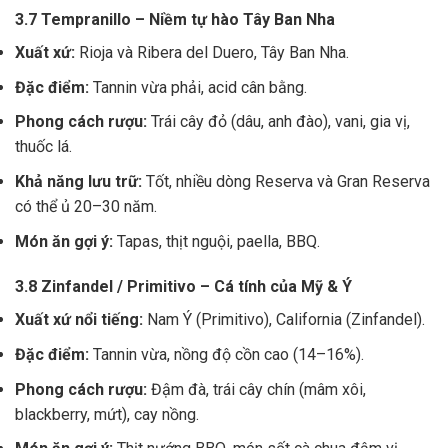
3.7 Tempranillo – Niềm tự hào Tây Ban Nha
Xuất xứ:
Rioja và Ribera del Duero, Tây Ban Nha.
Đặc điểm:
Tannin vừa phải, acid cân bằng.
Phong cách rượu:
Trái cây đỏ (dâu, anh đào), vani, gia vị,
thuốc lá.
Khả năng lưu trữ:
Tốt, nhiều dòng Reserva và Gran Reserva
có thể ủ 20–30 năm.
Món ăn gợi ý:
Tapas, thịt nguội, paella, BBQ.
3.8 Zinfandel / Primitivo – Cá tính của Mỹ & Ý
Xuất xứ nổi tiếng:
Nam Ý (Primitivo), California (Zinfandel).
Đặc điểm:
Tannin vừa, nồng độ cồn cao (14–16%).
Phong cách rượu:
Đậm đà, trái cây chín (mâm xôi,
blackberry, mứt), cay nồng.