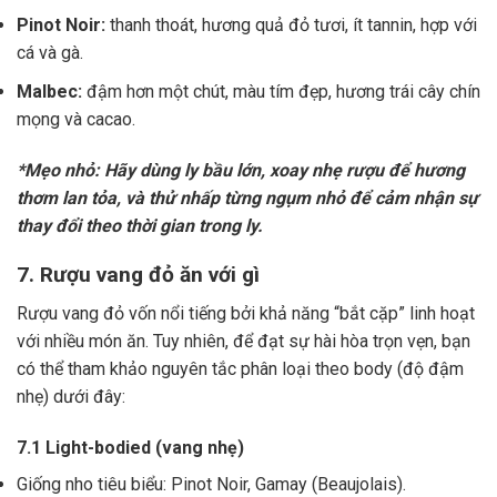
Pinot Noir:
thanh thoát, hương quả đỏ tươi, ít tannin, hợp với
cá và gà.
Malbec:
đậm hơn một chút, màu tím đẹp, hương trái cây chín
mọng và cacao.
*Mẹo nhỏ: Hãy dùng ly bầu lớn, xoay nhẹ rượu để hương
thơm lan tỏa, và thử nhấp từng ngụm nhỏ để cảm nhận sự
thay đổi theo thời gian trong ly.
7. Rượu vang đỏ ăn với gì
Rượu vang đỏ vốn nổi tiếng bởi khả năng “bắt cặp” linh hoạt
với nhiều món ăn. Tuy nhiên, để đạt sự hài hòa trọn vẹn, bạn
có thể tham khảo nguyên tắc phân loại theo body (độ đậm
nhẹ) dưới đây:
7.1 Light-bodied (vang nhẹ)
Giống nho tiêu biểu: Pinot Noir, Gamay (Beaujolais).