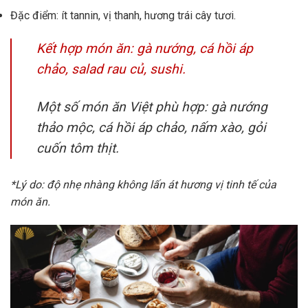
Đặc điểm: ít tannin, vị thanh, hương trái cây tươi.
Kết hợp món ăn: gà nướng, cá hồi áp
chảo, salad rau củ, sushi.
Một số món ăn Việt phù hợp: gà nướng
thảo mộc, cá hồi áp chảo, nấm xào, gỏi
cuốn tôm thịt.
*Lý do: độ nhẹ nhàng không lấn át hương vị tinh tế của
món ăn.