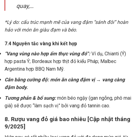
quay,…
*Lý do: cấu trúc mạnh mẽ của vang đậm “sánh đôi” hoàn
hảo với món ăn giàu đạm và béo.
7.4 Nguyên tắc vàng khi kết hợp
“Vang vùng nào hợp ẩm thực vùng đó”:
Ví dụ, Chianti (Ý)
hợp pasta Ý; Bordeaux hợp thịt đỏ kiểu Pháp; Malbec
Argentina hợp BBQ Nam Mỹ.
Cân bằng cường độ: món ăn càng đậm vị → vang càng
đậm body.
Tương phản & bổ sung:
món béo ngậy (gan ngỗng, phô mai
già) sẽ được “làm sạch vị” bởi vang đỏ tannin cao.
8. Rượu vang đỏ giá bao nhiêu [Cập nhật tháng
9/2025]