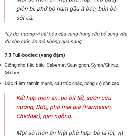
giòn bì, phở bò nạm gầu ít béo, bún bò
sốt cà.
*Lý do: hương vị hài hòa của vang trung cấp bổ sung vừa
đủ cho món ăn mà không quá nặng.
7.3 Full-bodied (vang đậm)
Giống nho tiêu biểu: Cabernet Sauvignon, Syrah/Shiraz,
Malbec.
Đặc điểm: tannin mạnh, cấu trúc chắc, nồng độ cồn cao.
Kết hợp món ăn: bò bít tết, sườn cừu
nướng, BBQ, phô mai già (Parmesan,
Cheddar), gan ngỗng.
Một số món ăn Việt phù hợp: bò lá lốt, vịt