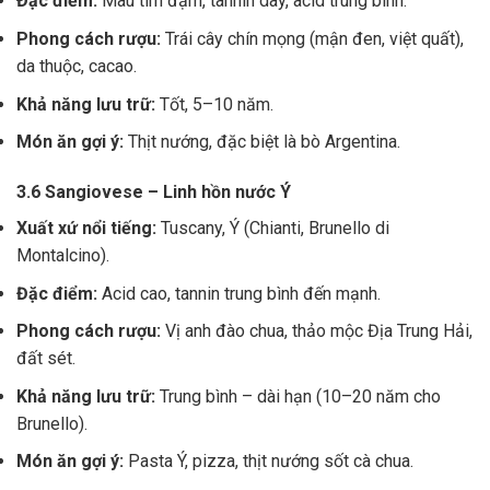
Đặc điểm:
Màu tím đậm, tannin dày, acid trung bình.
Phong cách rượu:
Trái cây chín mọng (mận đen, việt quất),
da thuộc, cacao.
Khả năng lưu trữ:
Tốt, 5–10 năm.
Món ăn gợi ý:
Thịt nướng, đặc biệt là bò Argentina.
3.6 Sangiovese – Linh hồn nước Ý
Xuất xứ nổi tiếng:
Tuscany, Ý (Chianti, Brunello di
Montalcino).
Đặc điểm:
Acid cao, tannin trung bình đến mạnh.
Phong cách rượu:
Vị anh đào chua, thảo mộc Địa Trung Hải,
đất sét.
Khả năng lưu trữ:
Trung bình – dài hạn (10–20 năm cho
Brunello).
Món ăn gợi ý:
Pasta Ý, pizza, thịt nướng sốt cà chua.