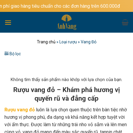
Bỏ
ng tiêu chuẩn cho các đơn hàng trên 600.000đ
qua
nội
dung
Trang chủ
»
Loại rượu
»
Vang Đỏ
Bộ lọc
Không tìm thấy sản phẩm nào khớp với lựa chọn của bạn.
Rượu vang đỏ – Khám phá hương vị
quyến rũ và đẳng cấp
Rượu vang đỏ
luôn là lựa chọn quen thuộc trên bàn tiệc nhờ
hương vị phong phú, đa dạng và khả năng kết hợp tuyệt vời
với ẩm thực. Được làm từ những trái nho vỏ sẫm và lên men
cùng vỏ, vang đỏ mang đến màu sắc quyến rũ, tannin chát