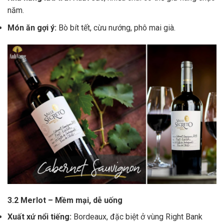
năm.
Món ăn gợi ý:
Bò bít tết, cừu nướng, phô mai già.
3.2 Merlot – Mềm mại, dễ uống
Xuất xứ nổi tiếng:
Bordeaux, đặc biệt ở vùng Right Bank