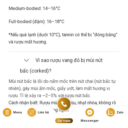
Medium-bodied: 14–16°C
Full-bodied (đậm): 16–18°C
*Nếu quá lạnh (dưới 10°C), tannin có thể bị “đóng băng”
và rượu mất hương.
Vì sao rượu vang đỏ bị mùi nút
bấc (corked)?
Mùi nút bấc là lỗi do nấm mốc trên nút chai (nút bấc tự
nhiên), gây mùi ẩm mốc, giấy ướt, làm mất hương vị
rượu. Tỉ lệ xảy ra ~2–5% với rượu nút bấc.
Cách nhận biết: Rượu mùi khó chịu, nhạt nhòa, không rõ
hương trái cây dù là vang ngon.
Menu
Liên hệ
Zalo
Gọi ngay
Messenger
Nếu gặp lỗi này, bạn nên liên hệ cửa hàng đổi trả (nếu có