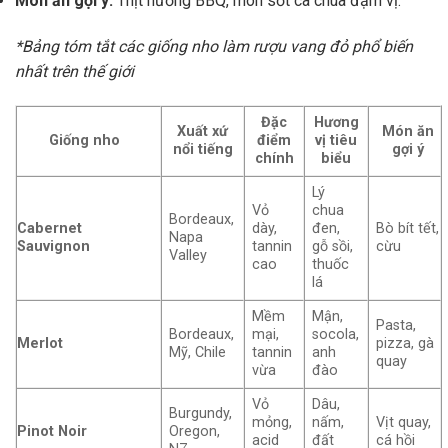
Món ăn gợi ý:
Thịt nướng BBQ, món sốt cà chua đậm vị.
*Bảng tóm tắt các giống nho làm rượu vang đỏ phổ biến
nhất trên thế giới
Đặc
Hương
Xuất xứ
Món ăn
Giống nho
điểm
vị tiêu
nổi tiếng
gợi ý
chính
biểu
Lý
Vỏ
chua
Bordeaux,
Cabernet
dày,
đen,
Bò bít tết,
Napa
Sauvignon
tannin
gỗ sồi,
cừu
Valley
cao
thuốc
lá
Mềm
Mận,
Pasta,
Bordeaux,
mại,
socola,
Merlot
pizza, gà
Mỹ, Chile
tannin
anh
quay
vừa
đào
Vỏ
Dâu,
Burgundy,
mỏng,
nấm,
Vịt quay,
Pinot Noir
Oregon,
acid
đất
cá hồi