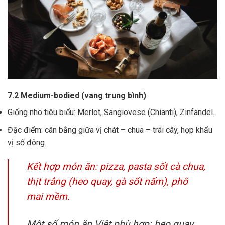
7.2 Medium-bodied (vang trung bình)
Giống nho tiêu biểu: Merlot, Sangiovese (Chianti), Zinfandel.
Đặc điểm: cân bằng giữa vị chát – chua – trái cây, hợp khẩu
vị số đông.
Kết hợp món ăn: pizza, pasta sốt cà chua,
thịt trắng (heo quay, gà sốt nấm), phô
mai mềm.
Một số món ăn Việt phù hợp: heo quay