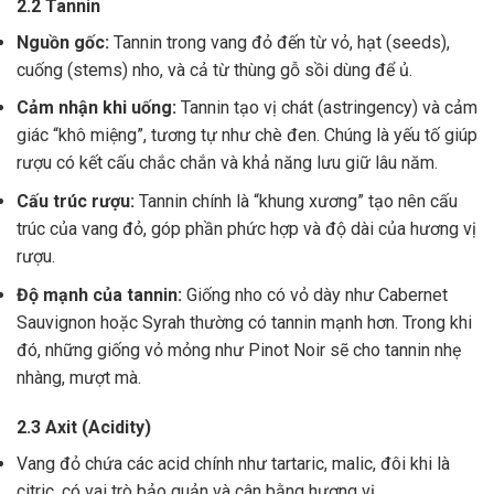
2.2 Tannin
Nguồn gốc:
Tannin trong vang đỏ đến từ vỏ, hạt (seeds),
cuống (stems) nho, và cả từ thùng gỗ sồi dùng để ủ.
Cảm nhận khi uống:
Tannin tạo vị chát (astringency) và cảm
giác “khô miệng”, tương tự như chè đen. Chúng là yếu tố giúp
rượu có kết cấu chắc chắn và khả năng lưu giữ lâu năm.
Cấu trúc rượu:
Tannin chính là “khung xương” tạo nên cấu
trúc của vang đỏ, góp phần phức hợp và độ dài của hương vị
rượu.
Độ mạnh của tannin:
Giống nho có vỏ dày như Cabernet
Sauvignon hoặc Syrah thường có tannin mạnh hơn. Trong khi
đó, những giống vỏ mỏng như Pinot Noir sẽ cho tannin nhẹ
nhàng, mượt mà.
2.3 Axit (Acidity)
Vang đỏ chứa các acid chính như tartaric, malic, đôi khi là
citric, có vai trò bảo quản và cân bằng hương vị .