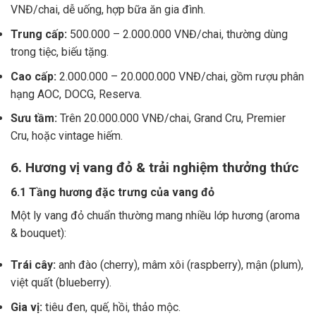
VNĐ/chai, dễ uống, hợp bữa ăn gia đình.
Trung cấp:
500.000 – 2.000.000 VNĐ/chai, thường dùng
trong tiệc, biếu tặng.
Cao cấp:
2.000.000 – 20.000.000 VNĐ/chai, gồm rượu phân
hạng AOC, DOCG, Reserva.
Sưu tầm:
Trên 20.000.000 VNĐ/chai, Grand Cru, Premier
Cru, hoặc vintage hiếm.
6. Hương vị vang đỏ & trải nghiệm thưởng thức
6.1 Tầng hương đặc trưng của vang đỏ
Một ly vang đỏ chuẩn thường mang nhiều lớp hương (aroma
& bouquet):
Trái cây:
anh đào (cherry), mâm xôi (raspberry), mận (plum),
việt quất (blueberry).
Gia vị:
tiêu đen, quế, hồi, thảo mộc.