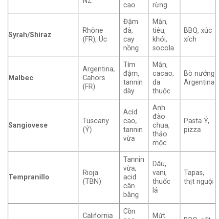
NZ
cao
rừng
Đậm
Mận,
Rhône
đà,
tiêu,
BBQ, xúc
Syrah/Shiraz
(FR), Úc
cay
khói,
xích
nồng
socola
Tím
Mận,
Argentina,
đậm,
cacao,
Bò nướng
Malbec
Cahors
tannin
da
Argentina
(FR)
dày
thuộc
Anh
Acid
đào
Tuscany
cao,
Pasta Ý,
Sangiovese
chua,
(Ý)
tannin
pizza
thảo
vừa
mộc
Tannin
Dâu,
vừa,
Rioja
vani,
Tapas,
Tempranillo
acid
(TBN)
thuốc
thịt nguội
cân
lá
bằng
Cồn
California
Mứt