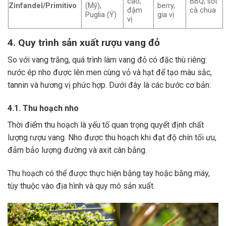
cao,
BBQ, sốt
Zinfandel/Primitivo
(Mỹ),
berry,
đậm
cà chua
Puglia (Ý)
gia vị
vị
4. Quy trình sản xuất rượu vang đỏ
So với vang trắng, quá trình làm vang đỏ có đặc thù riêng:
nước ép nho được lên men cùng vỏ và hạt để tạo màu sắc,
tannin và hương vị phức hợp. Dưới đây là các bước cơ bản:
4.1. Thu hoạch nho
Thời điểm thu hoạch là yếu tố quan trọng quyết định chất
lượng rượu vang. Nho được thu hoạch khi đạt độ chín tối ưu,
đảm bảo lượng đường và axit cân bằng.
Thu hoạch có thể được thực hiện bằng tay hoặc bằng máy,
tùy thuộc vào địa hình và quy mô sản xuất.