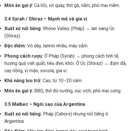
Món ăn gợi ý:
Cá hồi, vịt quay, thịt gà, nấm, phô mai mềm.
3.4 Syrah / Shiraz – Mạnh mẽ và gia vị
Xuất xứ nổi tiếng:
Rhône Valley (Pháp) → lan sang Úc
(Shiraz).
Đặc điểm:
Vỏ dày, tannin nhiều, màu sẫm.
Phong cách rượu:
Ở Pháp (Syrah) → phong cách tinh tế,
hương quả việt quất, tiêu đen, khói. Ở Úc (Shiraz) → đậm đà,
cay nồng, vị mận, socola, gia vị.
Khả năng lưu trữ:
Cao, từ 10–20 năm.
Món ăn gợi ý:
BBQ, thịt đỏ nướng, xúc xích, phô mai cứng.
3.5 Malbec – Ngôi sao của Argentina
Xuất xứ nổi tiếng:
Pháp (Cahors) nhưng nổi tiếng ở
Argentina.