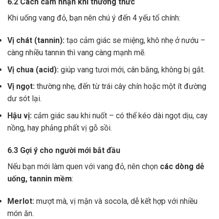
6.2 Cách cảm nhận khi thưởng thức
Khi uống vang đỏ, bạn nên chú ý đến 4 yếu tố chính:
Vị chát (tannin):
tạo cảm giác se miệng, khô nhẹ ở nướu –
càng nhiều tannin thì vang càng mạnh mẽ.
Vị chua (acid):
giúp vang tươi mới, cân bằng, không bị gắt.
Vị ngọt:
thường nhẹ, đến từ trái cây chín hoặc một ít đường
dư sót lại.
Hậu vị:
cảm giác sau khi nuốt – có thể kéo dài ngọt dịu, cay
nồng, hay phảng phất vị gỗ sồi.
6.3 Gợi ý cho người mới bắt đầu
Nếu bạn mới làm quen với vang đỏ, nên chọn
các dòng dễ
uống, tannin mềm
:
Merlot:
mượt mà, vị mận và socola, dễ kết hợp với nhiều
món ăn.