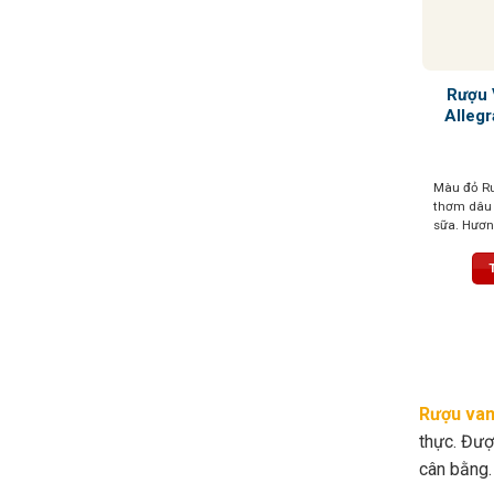
Rượu 
Allegr
Màu đỏ Ru
thơm dâu 
sữa. Hương
tannin mề
khó quên
Rượu van
thực. Đượ
cân bằng.