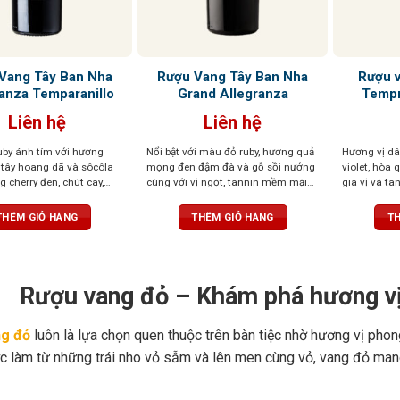
Vang Tây Ban Nha
Rượu Vang Tây Ban Nha
Rượu 
anza Temparanillo
Grand Allegranza
Tempr
Liên hệ
Liên hệ
by ánh tím với hương
Nổi bật với màu đỏ ruby, hương quả
Hương vị dâ
tây hoang dã và sôcôla
mọng đen đậm đà và gỗ sồi nướng
violet, hòa 
 cherry đen, chút cay,
cùng với vị ngọt, tannin mềm mại
gia vị và t
m mại tạo dư vị dài và
và cân bằng tốt.
*Sản phẩm đi kèm
với dư vị a
bộ hộp túi cao cấp
ngọt ngào
THÊM GIỎ HÀNG
THÊM GIỎ HÀNG
TH
Rượu vang đỏ – Khám phá hương vị
g đỏ
luôn là lựa chọn quen thuộc trên bàn tiệc nhờ hương vị phon
c làm từ những trái nho vỏ sẫm và lên men cùng vỏ, vang đỏ mang