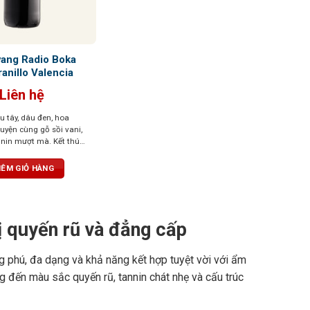
vang Radio Boka
anillo Valencia
Liên hệ
u tây, dâu đen, hoa
quyện cùng gỗ sồi vani,
annin mượt mà. Kết thúc
nh đào đen và cam thảo
ÊM GIỎ HÀNG
 quyến rũ và đẳng cấp
g phú, đa dạng và khả năng kết hợp tuyệt vời với ẩm
 đến màu sắc quyến rũ, tannin chát nhẹ và cấu trúc