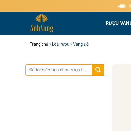
Bỏ
Miễn phí giao hàng t
qua
nội
RƯỢU VAN
dung
Trang chủ
»
Loại rượu
»
Vang Đỏ
Tìm
kiếm: