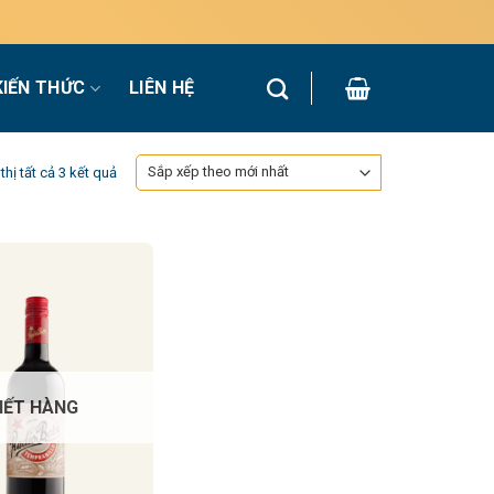
KIẾN THỨC
LIÊN HỆ
Đã
thị tất cả 3 kết quả
sắp
xếp
theo
mới
nhất
HẾT HÀNG