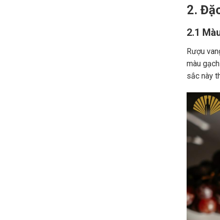
2. Đặ
2.1 Màu
Rượu vang
màu gạch
sắc này t