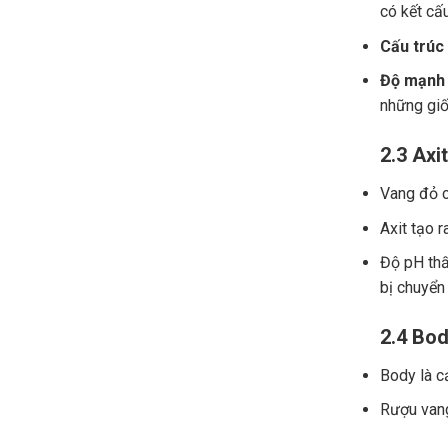
có kết cấ
Cấu trúc
Độ mạnh 
những giố
2.3 Axit
Vang đỏ ch
Axit tạo r
Độ pH thấ
bị chuyển
2.4 Bod
Body là c
Rượu vang