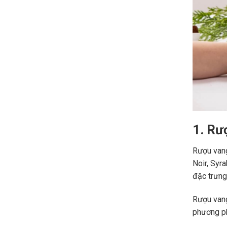
1. Rư
Rượu vang
Noir, Syr
đặc trưng,
Rượu vang
phương ph