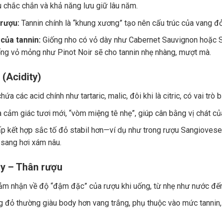
u chắc chắn và khả năng lưu giữ lâu năm.
 rượu:
Tannin chính là “khung xương” tạo nên cấu trúc của vang đ
của tannin:
Giống nho có vỏ dày như Cabernet Sauvignon hoặc Sy
ng vỏ mỏng như Pinot Noir sẽ cho tannin nhẹ nhàng, mượt mà.
 (Acidity)
ứa các acid chính như tartaric, malic, đôi khi là citric, có vai trò
a cảm giác tươi mới, “vòm miệng tê nhẹ”, giúp cân bằng vị chát củ
p kết hợp sắc tố đỏ stabil hơn—ví dụ như trong rượu Sangiovese.
 sang hơi xám nâu.
y – Thân rượu
ảm nhận về độ “đậm đặc” của rượu khi uống, từ nhẹ như nước đế
 đỏ thường giàu body hơn vang trắng, phụ thuộc vào mức tannin, 