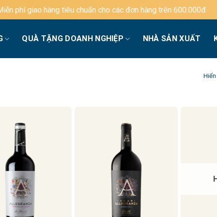
iêu chuẩn cho các đơn hàng trên 600.000đ
G
QUÀ TẶNG DOANH NGHIỆP
NHÀ SẢN XUẤT
Hiển 