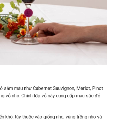
vỏ sẫm màu như Cabernet Sauvignon, Merlot, Pinot
ùng vỏ nho. Chính lớp vỏ này cung cấp màu sắc đỏ
n khô, tùy thuộc vào giống nho, vùng trồng nho và