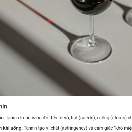
nin
c:
Tannin trong vang đỏ đến từ vỏ, hạt (seeds), cuống (stems) nh
 khi uống:
Tannin tạo vị chát (astringency) và cảm giác “khô miệ