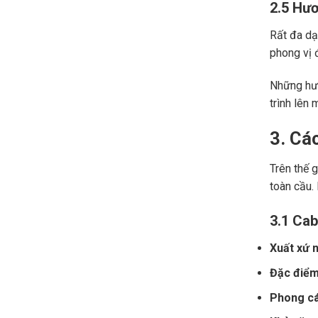
2.5 Hươ
Rất đa dạn
phong vị đ
Những hươ
trình lên 
3. Cá
Trên thế 
toàn cầu.
3.1 Cab
Xuất xứ n
Đặc điểm
Phong cá