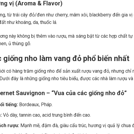
ng vị (Aroma & Flavor)
g, từ trái cây đỏ/đen như cherry, mâm xôi, blackberry đến gia vị (
ất như khoáng, da, thuốc lá.
ng này không bị thêm vào rượu, mà sáng bật từ các hợp chất tự 
men, ủ thùng gỗ.
c giống nho làm vang đỏ phổ biến nhất
giới có hàng trăm giống nho để sản xuất rượu vang đỏ, nhưng chỉ m
 Dưới đây là những giống nho tiêu biểu, được các nhà làm rượu và
ernet Sauvignon – “Vua của các giống nho đỏ”
ổi tiếng:
Bordeaux, Pháp.
:
Vỏ dày, tannin cao, acid trung bình đến cao.
ch rượu:
Mạnh mẽ, đậm đà, giàu cấu trúc, hương vị quả lý chua đe