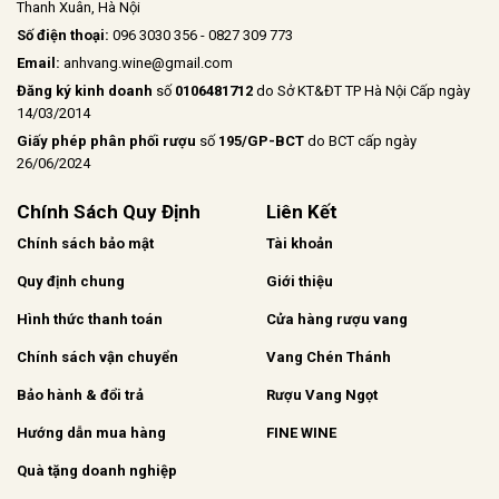
Thanh Xuân, Hà Nội
Số điện thoại:
096 3030 356 - 0827 309 773
Email:
anhvang.wine@gmail.com
Đăng ký kinh doanh
số
0106481712
do Sở KT&ĐT TP Hà Nội Cấp ngày
14/03/2014
Giấy phép phân phối rượu
số
195/GP-BCT
do BCT cấp ngày
26/06/2024
Chính Sách Quy Định
Liên Kết
Chính sách bảo mật
Tài khoản
Quy định chung
Giới thiệu
Hình thức thanh toán
Cửa hàng rượu vang
Chính sách vận chuyển
Vang Chén Thánh
Bảo hành & đổi trả
Rượu Vang Ngọt
Hướng dẫn mua hàng
FINE WINE
Quà tặng doanh nghiệp