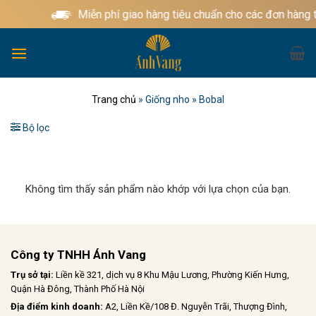
Bỏ
Miễn phí giao hàng tiêu chuẩn cho các đơn hàng 
qua
nội
dung
Trang chủ
»
Giống nho
»
Bobal
Bộ lọc
Không tìm thấy sản phẩm nào khớp với lựa chọn của bạn.
Công ty TNHH Ánh Vang
Trụ sở tại:
Liền kề 321, dịch vụ 8 Khu Mậu Lương, Phường Kiến Hưng,
Quận Hà Đông, Thành Phố Hà Nội
Địa điểm kinh doanh:
A2, Liền Kề/108 Đ. Nguyễn Trãi, Thượng Đình,