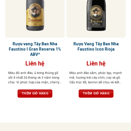
Rượu vang Tây Ban Nha
Rượu Vang Tây Ban Nha
Faustino I Gran Reserva 1%
Faustino Icon Rioja
ABV*
Liên hệ
Liên hệ
Màu đỏ anh đào, ủ trong thùng gỗ
Màu anh đào sẫm, phức tạp, mạnh
sồi ít nhất 26 tháng và 3 năm trong
mẽ, hương trái cây chín, cay và gỗ.
chai. Vị phức hợp của mận, cherry,
Cấu trúc tốt, tannin dễ chịu và kết
gia vị, vani, và gỗ sồi, tannin mềm,
thúc bền bỉ với gợi ý của hạt
hậu vị sâu lắng
THÊM GIỎ HÀNG
THÊM GIỎ HÀNG