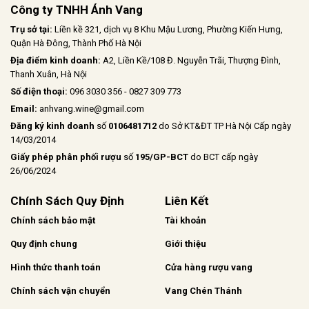
Công ty TNHH Ánh Vang
Trụ sở tại:
Liền kề 321, dịch vụ 8 Khu Mậu Lương, Phường Kiến Hưng,
Quận Hà Đông, Thành Phố Hà Nội
Địa điểm kinh doanh:
A2, Liền Kề/108 Đ. Nguyễn Trãi, Thượng Đình,
Thanh Xuân, Hà Nội
Số điện thoại:
096 3030 356 - 0827 309 773
Email:
anhvang.wine@gmail.com
Đăng ký kinh doanh
số
0106481712
do Sở KT&ĐT TP Hà Nội Cấp ngày
14/03/2014
Giấy phép phân phối rượu
số
195/GP-BCT
do BCT cấp ngày
26/06/2024
Chính Sách Quy Định
Liên Kết
Chính sách bảo mật
Tài khoản
Quy định chung
Giới thiệu
Hình thức thanh toán
Cửa hàng rượu vang
Chính sách vận chuyển
Vang Chén Thánh