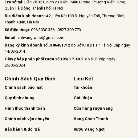
Trụ sở tại:
Liền kề 321, dịch vụ 8 Khu Mậu Lương, Phường Kiến Hưng,
Quận Hà Đông, Thành Phố Hà Nội
Địa điểm kinh doanh:
A2, Liền Kề/108 Đ. Nguyễn Trãi, Thượng Đình,
Thanh Xuân, Hà Nội
Số điện thoại:
096 3030 356 - 0827 309 773
Email:
anhvang.wine@gmail.com
Đăng ký kinh doanh
số
0106481712
do Sở KT&ĐT TP Hà Nội Cấp ngày
14/03/2014
Giấy phép phân phối rượu
số
195/GP-BCT
do BCT cấp ngày
26/06/2024
Chính Sách Quy Định
Liên Kết
Chính sách bảo mật
Tài khoản
Quy định chung
Giới thiệu
Hình thức thanh toán
Cửa hàng rượu vang
Chính sách vận chuyển
Vang Chén Thánh
Bảo hành & đổi trả
Rượu Vang Ngọt