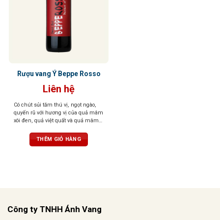
Rượu vang Ý Beppe Rosso
Liên hệ
Có chút sủi tăm thú vị, ngọt ngào,
quyến rũ với hương vị của quả mâm
xôi đen, quả việt quất và quả mâm
xôi đỏ
THÊM GIỎ HÀNG
Công ty TNHH Ánh Vang