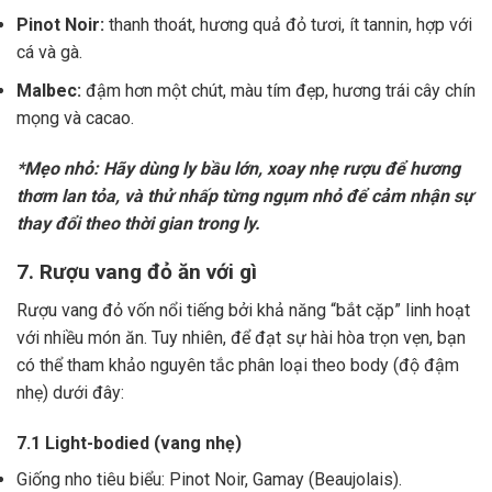
Pinot Noir:
thanh thoát, hương quả đỏ tươi, ít tannin, hợp với
cá và gà.
Malbec:
đậm hơn một chút, màu tím đẹp, hương trái cây chín
mọng và cacao.
*Mẹo nhỏ: Hãy dùng ly bầu lớn, xoay nhẹ rượu để hương
thơm lan tỏa, và thử nhấp từng ngụm nhỏ để cảm nhận sự
thay đổi theo thời gian trong ly.
7. Rượu vang đỏ ăn với gì
Rượu vang đỏ vốn nổi tiếng bởi khả năng “bắt cặp” linh hoạt
với nhiều món ăn. Tuy nhiên, để đạt sự hài hòa trọn vẹn, bạn
có thể tham khảo nguyên tắc phân loại theo body (độ đậm
nhẹ) dưới đây:
7.1 Light-bodied (vang nhẹ)
Giống nho tiêu biểu: Pinot Noir, Gamay (Beaujolais).