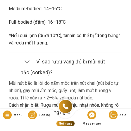
Medium-bodied: 14–16°C
Full-bodied (đậm): 16–18°C
*Nếu quá lạnh (dưới 10°C), tannin có thể bị “đóng băng”
và rượu mất hương.
Vì sao rượu vang đỏ bị mùi nút
bấc (corked)?
Mùi nút bấc là lỗi do nấm mốc trên nút chai (nút bấc tự
nhiên), gây mùi ẩm mốc, giấy ướt, làm mất hương vị
rượu. Tỉ lệ xảy ra ~2–5% với rượu nút bấc.
Cách nhận biết: Rượu mùi khó chịu, nhạt nhòa, không rõ
hương trái cây dù là vang ngon.
Menu
Liên hệ
Zalo
Gọi ngay
Messenger
Nếu gặp lỗi này, bạn nên liên hệ cửa hàng đổi trả (nếu có