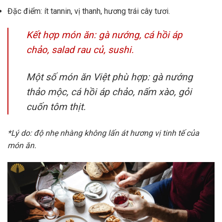
Đặc điểm: ít tannin, vị thanh, hương trái cây tươi.
Kết hợp món ăn: gà nướng, cá hồi áp
chảo, salad rau củ, sushi.
Một số món ăn Việt phù hợp: gà nướng
thảo mộc, cá hồi áp chảo, nấm xào, gỏi
cuốn tôm thịt.
*Lý do: độ nhẹ nhàng không lấn át hương vị tinh tế của
món ăn.