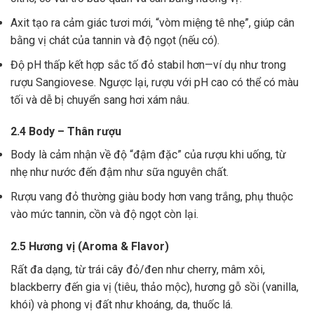
Axit tạo ra cảm giác tươi mới, “vòm miệng tê nhẹ”, giúp cân
bằng vị chát của tannin và độ ngọt (nếu có).
Độ pH thấp kết hợp sắc tố đỏ stabil hơn—ví dụ như trong
rượu Sangiovese. Ngược lại, rượu với pH cao có thể có màu
tối và dễ bị chuyển sang hơi xám nâu.
2.4 Body – Thân rượu
Body là cảm nhận về độ “đậm đặc” của rượu khi uống, từ
nhẹ như nước đến đậm như sữa nguyên chất.
Rượu vang đỏ thường giàu body hơn vang trắng, phụ thuộc
vào mức tannin, cồn và độ ngọt còn lại.
2.5 Hương vị (Aroma & Flavor)
Rất đa dạng, từ trái cây đỏ/đen như cherry, mâm xôi,
blackberry đến gia vị (tiêu, thảo mộc), hương gỗ sồi (vanilla,
khói) và phong vị đất như khoáng, da, thuốc lá.