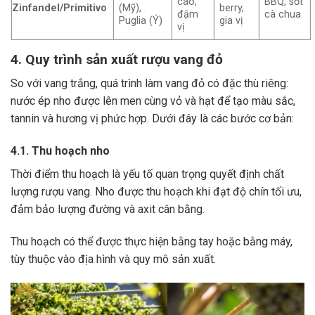
cao,
BBQ, sốt
Zinfandel/Primitivo
(Mỹ),
berry,
đậm
cà chua
Puglia (Ý)
gia vị
vị
4. Quy trình sản xuất rượu vang đỏ
So với vang trắng, quá trình làm vang đỏ có đặc thù riêng:
nước ép nho được lên men cùng vỏ và hạt để tạo màu sắc,
tannin và hương vị phức hợp. Dưới đây là các bước cơ bản:
4.1. Thu hoạch nho
Thời điểm thu hoạch là yếu tố quan trọng quyết định chất
lượng rượu vang. Nho được thu hoạch khi đạt độ chín tối ưu,
đảm bảo lượng đường và axit cân bằng.
Thu hoạch có thể được thực hiện bằng tay hoặc bằng máy,
tùy thuộc vào địa hình và quy mô sản xuất.