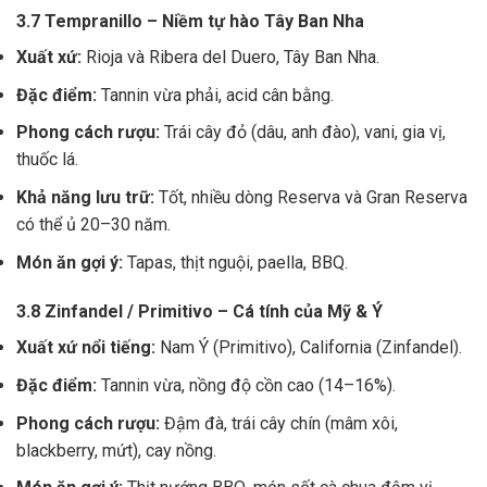
3.7 Tempranillo – Niềm tự hào Tây Ban Nha
Xuất xứ:
Rioja và Ribera del Duero, Tây Ban Nha.
Đặc điểm:
Tannin vừa phải, acid cân bằng.
Phong cách rượu:
Trái cây đỏ (dâu, anh đào), vani, gia vị,
thuốc lá.
Khả năng lưu trữ:
Tốt, nhiều dòng Reserva và Gran Reserva
có thể ủ 20–30 năm.
Món ăn gợi ý:
Tapas, thịt nguội, paella, BBQ.
3.8 Zinfandel / Primitivo – Cá tính của Mỹ & Ý
Xuất xứ nổi tiếng:
Nam Ý (Primitivo), California (Zinfandel).
Đặc điểm:
Tannin vừa, nồng độ cồn cao (14–16%).
Phong cách rượu:
Đậm đà, trái cây chín (mâm xôi,
blackberry, mứt), cay nồng.