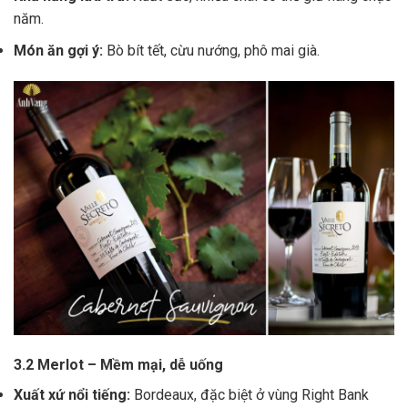
năm.
Món ăn gợi ý:
Bò bít tết, cừu nướng, phô mai già.
3.2 Merlot – Mềm mại, dễ uống
Xuất xứ nổi tiếng:
Bordeaux, đặc biệt ở vùng Right Bank