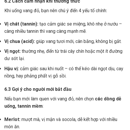
6.2 Cách cảm nhận khi thưởng thức
Khi uống vang đỏ, bạn nên chú ý đến 4 yếu tố chính:
Vị chát (tannin):
tạo cảm giác se miệng, khô nhẹ ở nướu –
càng nhiều tannin thì vang càng mạnh mẽ.
Vị chua (acid):
giúp vang tươi mới, cân bằng, không bị gắt.
Vị ngọt:
thường nhẹ, đến từ trái cây chín hoặc một ít đường
dư sót lại.
Hậu vị:
cảm giác sau khi nuốt – có thể kéo dài ngọt dịu, cay
nồng, hay phảng phất vị gỗ sồi.
6.3 Gợi ý cho người mới bắt đầu
Nếu bạn mới làm quen với vang đỏ, nên chọn
các dòng dễ
uống, tannin mềm
:
Merlot:
mượt mà, vị mận và socola, dễ kết hợp với nhiều
món ăn.