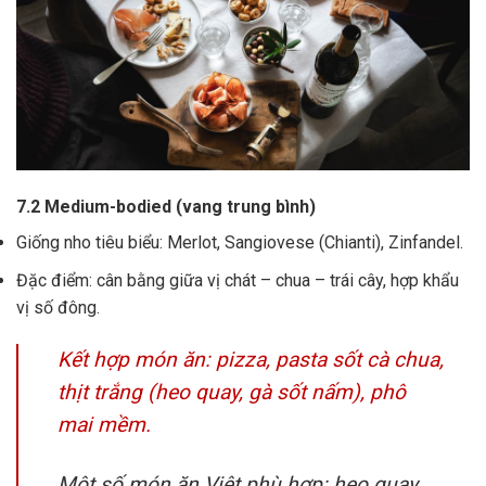
7.2 Medium-bodied (vang trung bình)
Giống nho tiêu biểu: Merlot, Sangiovese (Chianti), Zinfandel.
Đặc điểm: cân bằng giữa vị chát – chua – trái cây, hợp khẩu
vị số đông.
Kết hợp món ăn: pizza, pasta sốt cà chua,
thịt trắng (heo quay, gà sốt nấm), phô
mai mềm.
Một số món ăn Việt phù hợp: heo quay