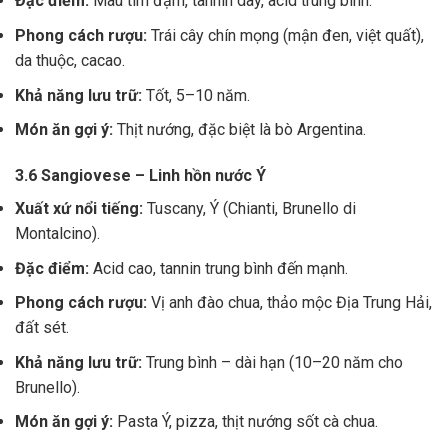
Đặc điểm:
Màu tím đậm, tannin dày, acid trung bình.
Phong cách rượu:
Trái cây chín mọng (mận đen, việt quất),
da thuộc, cacao.
Khả năng lưu trữ:
Tốt, 5–10 năm.
Món ăn gợi ý:
Thịt nướng, đặc biệt là bò Argentina.
3.6 Sangiovese – Linh hồn nước Ý
Xuất xứ nổi tiếng:
Tuscany, Ý (Chianti, Brunello di
Montalcino).
Đặc điểm:
Acid cao, tannin trung bình đến mạnh.
Phong cách rượu:
Vị anh đào chua, thảo mộc Địa Trung Hải,
đất sét.
Khả năng lưu trữ:
Trung bình – dài hạn (10–20 năm cho
Brunello).
Món ăn gợi ý:
Pasta Ý, pizza, thịt nướng sốt cà chua.