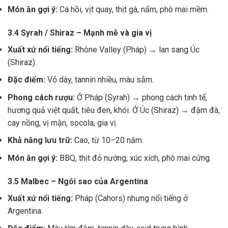
Món ăn gợi ý:
Cá hồi, vịt quay, thịt gà, nấm, phô mai mềm.
3.4 Syrah / Shiraz – Mạnh mẽ và gia vị
Xuất xứ nổi tiếng:
Rhône Valley (Pháp) → lan sang Úc
(Shiraz).
Đặc điểm:
Vỏ dày, tannin nhiều, màu sẫm.
Phong cách rượu:
Ở Pháp (Syrah) → phong cách tinh tế,
hương quả việt quất, tiêu đen, khói. Ở Úc (Shiraz) → đậm đà,
cay nồng, vị mận, socola, gia vị.
Khả năng lưu trữ:
Cao, từ 10–20 năm.
Món ăn gợi ý:
BBQ, thịt đỏ nướng, xúc xích, phô mai cứng.
3.5 Malbec – Ngôi sao của Argentina
Xuất xứ nổi tiếng:
Pháp (Cahors) nhưng nổi tiếng ở
Argentina.