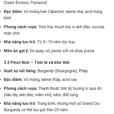
(Saint-Émilion, Pomerol).
Đặc điểm:
Vỏ mỏng hơn Cabernet, tannin nhẹ, acid trung
bình.
Phong cách rượu:
Tròn trịa, mượt mà, vị anh đào, socola,
mận chín.
Khả năng lưu trữ:
Từ 5–15 năm tùy loại.
Món ăn gợi ý:
Gà quay, vịt, pasta sốt cà chua, pizza.
3.3 Pinot Noir – Tinh tế và khó tính
Xuất xứ nổi tiếng:
Burgundy (Bourgogne), Pháp.
Đặc điểm:
Vỏ mỏng, tannin thấp, acid cao.
Phong cách rượu:
Thanh thoát, tinh tế, hương vị quả đỏ
(dâu tây, anh đào, mâm xôi), nấm, đất rừng.
Khả năng lưu trữ:
Trung bình, nhưng một số Grand Cru
Burgundy có thể lưu giữ trên 20 năm.