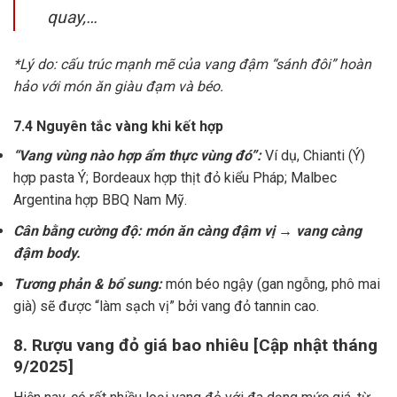
quay,…
*Lý do: cấu trúc mạnh mẽ của vang đậm “sánh đôi” hoàn
hảo với món ăn giàu đạm và béo.
7.4 Nguyên tắc vàng khi kết hợp
“Vang vùng nào hợp ẩm thực vùng đó”:
Ví dụ, Chianti (Ý)
hợp pasta Ý; Bordeaux hợp thịt đỏ kiểu Pháp; Malbec
Argentina hợp BBQ Nam Mỹ.
Cân bằng cường độ: món ăn càng đậm vị → vang càng
đậm body.
Tương phản & bổ sung:
món béo ngậy (gan ngỗng, phô mai
già) sẽ được “làm sạch vị” bởi vang đỏ tannin cao.
8. Rượu vang đỏ giá bao nhiêu [Cập nhật tháng
9/2025]