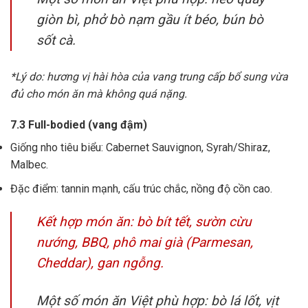
giòn bì, phở bò nạm gầu ít béo, bún bò
sốt cà.
*Lý do: hương vị hài hòa của vang trung cấp bổ sung vừa
đủ cho món ăn mà không quá nặng.
7.3 Full-bodied (vang đậm)
Giống nho tiêu biểu: Cabernet Sauvignon, Syrah/Shiraz,
Malbec.
Đặc điểm: tannin mạnh, cấu trúc chắc, nồng độ cồn cao.
Kết hợp món ăn: bò bít tết, sườn cừu
nướng, BBQ, phô mai già (Parmesan,
Cheddar), gan ngỗng.
Một số món ăn Việt phù hợp: bò lá lốt, vịt