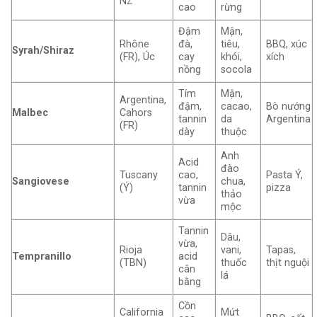
NZ
cao
rừng
Đậm
Mận,
Rhône
đà,
tiêu,
BBQ, xúc
Syrah/Shiraz
(FR), Úc
cay
khói,
xích
nồng
socola
Tím
Mận,
Argentina,
đậm,
cacao,
Bò nướng
Malbec
Cahors
tannin
da
Argentina
(FR)
dày
thuộc
Anh
Acid
đào
Tuscany
cao,
Pasta Ý,
Sangiovese
chua,
(Ý)
tannin
pizza
thảo
vừa
mộc
Tannin
Dâu,
vừa,
Rioja
vani,
Tapas,
Tempranillo
acid
(TBN)
thuốc
thịt nguội
cân
lá
bằng
Cồn
California
Mứt