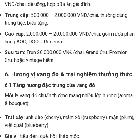
VNĐ/chai, dễ uống, hợp bữa ăn gia đình.
Trung cấp:
500.000 – 2.000.000 VNĐ/chai, thường dùng
trong tiệc, biếu tặng.
Cao cấp:
2.000.000 – 20.000.000 VNĐ/chai, gồm rượu phân
hạng AOC, DOCG, Reserva.
Sưu tầm:
Trên 20.000.000 VNĐ/chai, Grand Cru, Premier
Cru, hoặc vintage hiếm.
6. Hương vị vang đỏ & trải nghiệm thưởng thức
6.1 Tầng hương đặc trưng của vang đỏ
Một ly vang đỏ chuẩn thường mang nhiều lớp hương (aroma
& bouquet):
Trái cây:
anh đào (cherry), mâm xôi (raspberry), mận (plum),
việt quất (blueberry).
Gia vị:
tiêu đen, quế, hồi, thảo mộc.