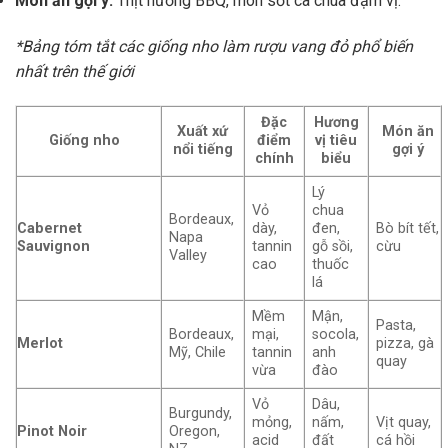
Món ăn gợi ý:
Thịt nướng BBQ, món sốt cà chua đậm vị.
*Bảng tóm tắt các giống nho làm rượu vang đỏ phổ biến
nhất trên thế giới
Đặc
Hương
Xuất xứ
Món ăn
Giống nho
điểm
vị tiêu
nổi tiếng
gợi ý
chính
biểu
Lý
Vỏ
chua
Bordeaux,
Cabernet
dày,
đen,
Bò bít tết,
Napa
Sauvignon
tannin
gỗ sồi,
cừu
Valley
cao
thuốc
lá
Mềm
Mận,
Pasta,
Bordeaux,
mại,
socola,
Merlot
pizza, gà
Mỹ, Chile
tannin
anh
quay
vừa
đào
Vỏ
Dâu,
Burgundy,
mỏng,
nấm,
Vịt quay,
Pinot Noir
Oregon,
acid
đất
cá hồi