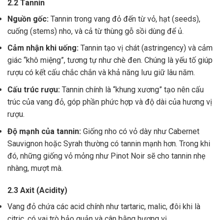
2.2 Tannin
Nguồn gốc:
Tannin trong vang đỏ đến từ vỏ, hạt (seeds),
cuống (stems) nho, và cả từ thùng gỗ sồi dùng để ủ.
Cảm nhận khi uống:
Tannin tạo vị chát (astringency) và cảm
giác “khô miệng”, tương tự như chè đen. Chúng là yếu tố giúp
rượu có kết cấu chắc chắn và khả năng lưu giữ lâu năm.
Cấu trúc rượu:
Tannin chính là “khung xương” tạo nên cấu
trúc của vang đỏ, góp phần phức hợp và độ dài của hương vị
rượu.
Độ mạnh của tannin:
Giống nho có vỏ dày như Cabernet
Sauvignon hoặc Syrah thường có tannin mạnh hơn. Trong khi
đó, những giống vỏ mỏng như Pinot Noir sẽ cho tannin nhẹ
nhàng, mượt mà.
2.3 Axit (Acidity)
Vang đỏ chứa các acid chính như tartaric, malic, đôi khi là
citric, có vai trò bảo quản và cân bằng hương vị .