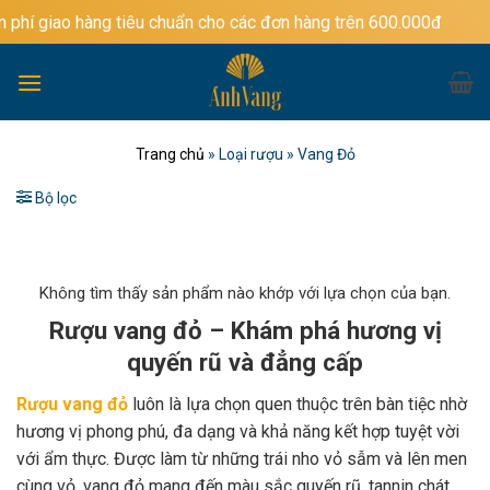
Bỏ
g tiêu chuẩn cho các đơn hàng trên 600.000đ
qua
nội
dung
Trang chủ
»
Loại rượu
»
Vang Đỏ
Bộ lọc
Không tìm thấy sản phẩm nào khớp với lựa chọn của bạn.
Rượu vang đỏ – Khám phá hương vị
quyến rũ và đẳng cấp
Rượu vang đỏ
luôn là lựa chọn quen thuộc trên bàn tiệc nhờ
hương vị phong phú, đa dạng và khả năng kết hợp tuyệt vời
với ẩm thực. Được làm từ những trái nho vỏ sẫm và lên men
cùng vỏ, vang đỏ mang đến màu sắc quyến rũ, tannin chát