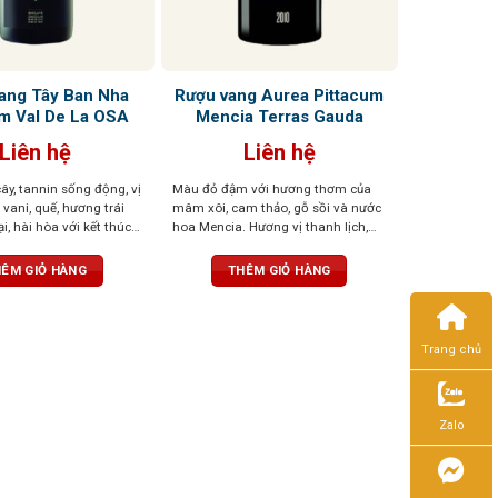
ang Tây Ban Nha
Rượu vang Aurea Pittacum
um Val De La OSA
Mencia Terras Gauda
Liên hệ
Liên hệ
ây, tannin sống động, vị
Màu đỏ đậm với hương thơm của
, vani, quế, hương trái
mâm xôi, cam thảo, gỗ sồi và nước
, hài hòa với kết thúc
hoa Mencia. Hương vị thanh lịch,
ươi mát tuyệt vời
nhiều khoáng chất. Cấu trúc cân
bằng và tươi mát, dư vị bền bỉ
ÊM GIỎ HÀNG
THÊM GIỎ HÀNG
Trang chủ
Zalo