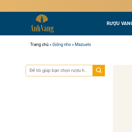
Bỏ
qua
nội
RƯỢU VAN
dung
Trang chủ
»
Giống nho
»
Mazuelo
Tìm
kiếm: