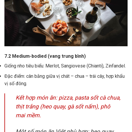
7.2 Medium-bodied (vang trung bình)
Giống nho tiêu biểu: Merlot, Sangiovese (Chianti), Zinfandel.
Đặc điểm: cân bằng giữa vị chát – chua – trái cây, hợp khẩu
vị số đông.
Kết hợp món ăn: pizza, pasta sốt cà chua,
thịt trắng (heo quay, gà sốt nấm), phô
mai mềm.
Một số món ăn Việt phù hợp: heo quay