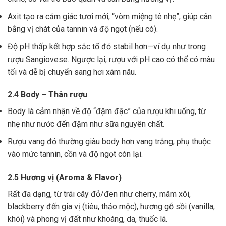
Axit tạo ra cảm giác tươi mới, “vòm miệng tê nhẹ”, giúp cân
bằng vị chát của tannin và độ ngọt (nếu có).
Độ pH thấp kết hợp sắc tố đỏ stabil hơn—ví dụ như trong
rượu Sangiovese. Ngược lại, rượu với pH cao có thể có màu
tối và dễ bị chuyển sang hơi xám nâu.
2.4 Body – Thân rượu
Body là cảm nhận về độ “đậm đặc” của rượu khi uống, từ
nhẹ như nước đến đậm như sữa nguyên chất.
Rượu vang đỏ thường giàu body hơn vang trắng, phụ thuộc
vào mức tannin, cồn và độ ngọt còn lại.
2.5 Hương vị (Aroma & Flavor)
Rất đa dạng, từ trái cây đỏ/đen như cherry, mâm xôi,
blackberry đến gia vị (tiêu, thảo mộc), hương gỗ sồi (vanilla,
khói) và phong vị đất như khoáng, da, thuốc lá.