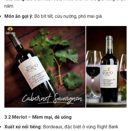
năm.
Món ăn gợi ý:
Bò bít tết, cừu nướng, phô mai già.
3.2 Merlot – Mềm mại, dễ uống
Xuất xứ nổi tiếng:
Bordeaux, đặc biệt ở vùng Right Bank