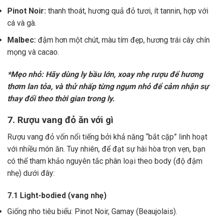
Pinot Noir:
thanh thoát, hương quả đỏ tươi, ít tannin, hợp với
cá và gà.
Malbec:
đậm hơn một chút, màu tím đẹp, hương trái cây chín
mọng và cacao.
*Mẹo nhỏ: Hãy dùng ly bầu lớn, xoay nhẹ rượu để hương
thơm lan tỏa, và thử nhấp từng ngụm nhỏ để cảm nhận sự
thay đổi theo thời gian trong ly.
7. Rượu vang đỏ ăn với gì
Rượu vang đỏ vốn nổi tiếng bởi khả năng “bắt cặp” linh hoạt
với nhiều món ăn. Tuy nhiên, để đạt sự hài hòa trọn vẹn, bạn
có thể tham khảo nguyên tắc phân loại theo body (độ đậm
nhẹ) dưới đây:
7.1 Light-bodied (vang nhẹ)
Giống nho tiêu biểu: Pinot Noir, Gamay (Beaujolais).