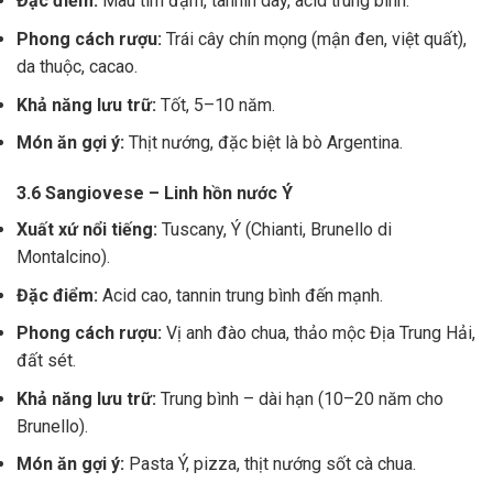
Đặc điểm:
Màu tím đậm, tannin dày, acid trung bình.
Phong cách rượu:
Trái cây chín mọng (mận đen, việt quất),
da thuộc, cacao.
Khả năng lưu trữ:
Tốt, 5–10 năm.
Món ăn gợi ý:
Thịt nướng, đặc biệt là bò Argentina.
3.6 Sangiovese – Linh hồn nước Ý
Xuất xứ nổi tiếng:
Tuscany, Ý (Chianti, Brunello di
Montalcino).
Đặc điểm:
Acid cao, tannin trung bình đến mạnh.
Phong cách rượu:
Vị anh đào chua, thảo mộc Địa Trung Hải,
đất sét.
Khả năng lưu trữ:
Trung bình – dài hạn (10–20 năm cho
Brunello).
Món ăn gợi ý:
Pasta Ý, pizza, thịt nướng sốt cà chua.