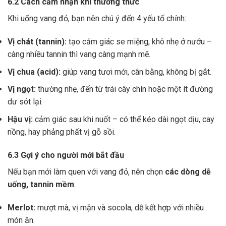
6.2 Cách cảm nhận khi thưởng thức
Khi uống vang đỏ, bạn nên chú ý đến 4 yếu tố chính:
Vị chát (tannin):
tạo cảm giác se miệng, khô nhẹ ở nướu –
càng nhiều tannin thì vang càng mạnh mẽ.
Vị chua (acid):
giúp vang tươi mới, cân bằng, không bị gắt.
Vị ngọt:
thường nhẹ, đến từ trái cây chín hoặc một ít đường
dư sót lại.
Hậu vị:
cảm giác sau khi nuốt – có thể kéo dài ngọt dịu, cay
nồng, hay phảng phất vị gỗ sồi.
6.3 Gợi ý cho người mới bắt đầu
Nếu bạn mới làm quen với vang đỏ, nên chọn
các dòng dễ
uống, tannin mềm
:
Merlot:
mượt mà, vị mận và socola, dễ kết hợp với nhiều
món ăn.