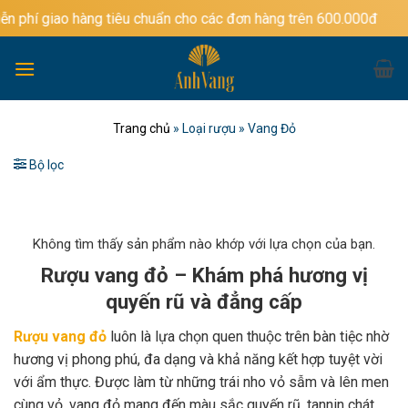
Bỏ
hàng tiêu chuẩn cho các đơn hàng trên 600.000đ
qua
nội
dung
Trang chủ
»
Loại rượu
»
Vang Đỏ
Bộ lọc
Không tìm thấy sản phẩm nào khớp với lựa chọn của bạn.
Rượu vang đỏ – Khám phá hương vị
quyến rũ và đẳng cấp
Rượu vang đỏ
luôn là lựa chọn quen thuộc trên bàn tiệc nhờ
hương vị phong phú, đa dạng và khả năng kết hợp tuyệt vời
với ẩm thực. Được làm từ những trái nho vỏ sẫm và lên men
cùng vỏ, vang đỏ mang đến màu sắc quyến rũ, tannin chát