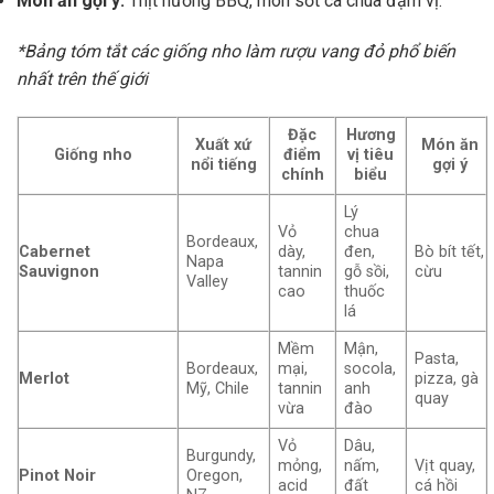
Món ăn gợi ý:
Thịt nướng BBQ, món sốt cà chua đậm vị.
*Bảng tóm tắt các giống nho làm rượu vang đỏ phổ biến
nhất trên thế giới
Đặc
Hương
Xuất xứ
Món ăn
Giống nho
điểm
vị tiêu
nổi tiếng
gợi ý
chính
biểu
Lý
Vỏ
chua
Bordeaux,
Cabernet
dày,
đen,
Bò bít tết,
Napa
Sauvignon
tannin
gỗ sồi,
cừu
Valley
cao
thuốc
lá
Mềm
Mận,
Pasta,
Bordeaux,
mại,
socola,
Merlot
pizza, gà
Mỹ, Chile
tannin
anh
quay
vừa
đào
Vỏ
Dâu,
Burgundy,
mỏng,
nấm,
Vịt quay,
Pinot Noir
Oregon,
acid
đất
cá hồi