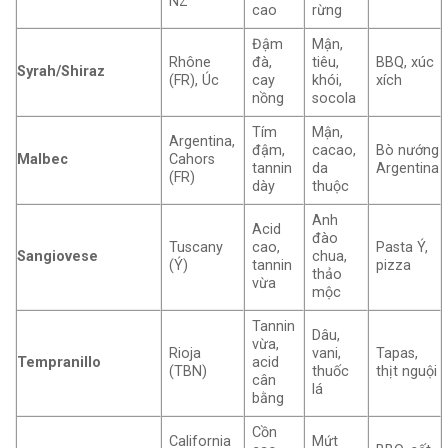
NZ
cao
rừng
Đậm
Mận,
Rhône
đà,
tiêu,
BBQ, xúc
Syrah/Shiraz
(FR), Úc
cay
khói,
xích
nồng
socola
Tím
Mận,
Argentina,
đậm,
cacao,
Bò nướng
Malbec
Cahors
tannin
da
Argentina
(FR)
dày
thuộc
Anh
Acid
đào
Tuscany
cao,
Pasta Ý,
Sangiovese
chua,
(Ý)
tannin
pizza
thảo
vừa
mộc
Tannin
Dâu,
vừa,
Rioja
vani,
Tapas,
Tempranillo
acid
(TBN)
thuốc
thịt nguội
cân
lá
bằng
Cồn
California
Mứt