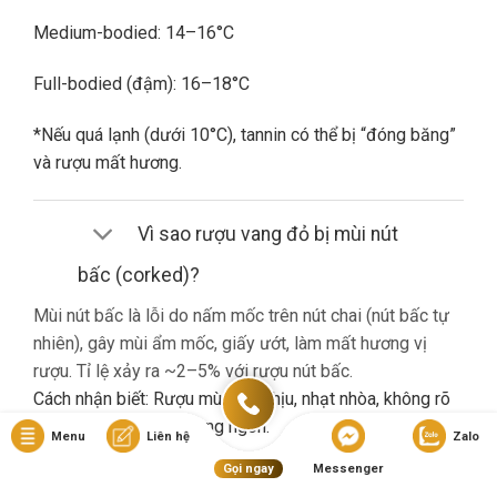
Medium-bodied: 14–16°C
Full-bodied (đậm): 16–18°C
*Nếu quá lạnh (dưới 10°C), tannin có thể bị “đóng băng”
và rượu mất hương.
Vì sao rượu vang đỏ bị mùi nút
bấc (corked)?
Mùi nút bấc là lỗi do nấm mốc trên nút chai (nút bấc tự
nhiên), gây mùi ẩm mốc, giấy ướt, làm mất hương vị
rượu. Tỉ lệ xảy ra ~2–5% với rượu nút bấc.
Cách nhận biết: Rượu mùi khó chịu, nhạt nhòa, không rõ
hương trái cây dù là vang ngon.
Menu
Liên hệ
Zalo
Gọi ngay
Messenger
Nếu gặp lỗi này, bạn nên liên hệ cửa hàng đổi trả (nếu có