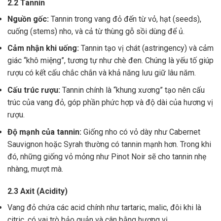
2.2 Tannin
Nguồn gốc:
Tannin trong vang đỏ đến từ vỏ, hạt (seeds),
cuống (stems) nho, và cả từ thùng gỗ sồi dùng để ủ.
Cảm nhận khi uống:
Tannin tạo vị chát (astringency) và cảm
giác “khô miệng”, tương tự như chè đen. Chúng là yếu tố giúp
rượu có kết cấu chắc chắn và khả năng lưu giữ lâu năm.
Cấu trúc rượu:
Tannin chính là “khung xương” tạo nên cấu
trúc của vang đỏ, góp phần phức hợp và độ dài của hương vị
rượu.
Độ mạnh của tannin:
Giống nho có vỏ dày như Cabernet
Sauvignon hoặc Syrah thường có tannin mạnh hơn. Trong khi
đó, những giống vỏ mỏng như Pinot Noir sẽ cho tannin nhẹ
nhàng, mượt mà.
2.3 Axit (Acidity)
Vang đỏ chứa các acid chính như tartaric, malic, đôi khi là
citric, có vai trò bảo quản và cân bằng hương vị .