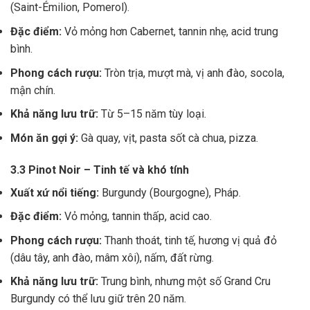
(Saint-Émilion, Pomerol).
Đặc điểm:
Vỏ mỏng hơn Cabernet, tannin nhẹ, acid trung
bình.
Phong cách rượu:
Tròn trịa, mượt mà, vị anh đào, socola,
mận chín.
Khả năng lưu trữ:
Từ 5–15 năm tùy loại.
Món ăn gợi ý:
Gà quay, vịt, pasta sốt cà chua, pizza.
3.3 Pinot Noir – Tinh tế và khó tính
Xuất xứ nổi tiếng:
Burgundy (Bourgogne), Pháp.
Đặc điểm:
Vỏ mỏng, tannin thấp, acid cao.
Phong cách rượu:
Thanh thoát, tinh tế, hương vị quả đỏ
(dâu tây, anh đào, mâm xôi), nấm, đất rừng.
Khả năng lưu trữ:
Trung bình, nhưng một số Grand Cru
Burgundy có thể lưu giữ trên 20 năm.