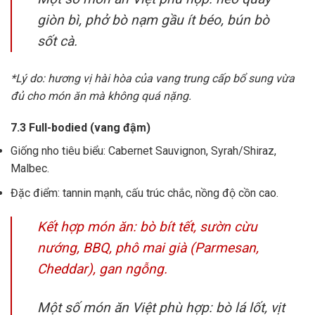
giòn bì, phở bò nạm gầu ít béo, bún bò
sốt cà.
*Lý do: hương vị hài hòa của vang trung cấp bổ sung vừa
đủ cho món ăn mà không quá nặng.
7.3 Full-bodied (vang đậm)
Giống nho tiêu biểu: Cabernet Sauvignon, Syrah/Shiraz,
Malbec.
Đặc điểm: tannin mạnh, cấu trúc chắc, nồng độ cồn cao.
Kết hợp món ăn: bò bít tết, sườn cừu
nướng, BBQ, phô mai già (Parmesan,
Cheddar), gan ngỗng.
Một số món ăn Việt phù hợp: bò lá lốt, vịt