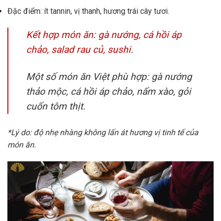
Đặc điểm: ít tannin, vị thanh, hương trái cây tươi.
Kết hợp món ăn: gà nướng, cá hồi áp
chảo, salad rau củ, sushi.
Một số món ăn Việt phù hợp: gà nướng
thảo mộc, cá hồi áp chảo, nấm xào, gỏi
cuốn tôm thịt.
*Lý do: độ nhẹ nhàng không lấn át hương vị tinh tế của
món ăn.