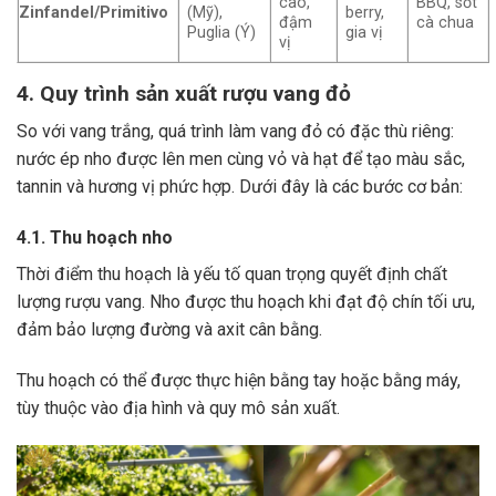
cao,
BBQ, sốt
Zinfandel/Primitivo
(Mỹ),
berry,
đậm
cà chua
Puglia (Ý)
gia vị
vị
4. Quy trình sản xuất rượu vang đỏ
So với vang trắng, quá trình làm vang đỏ có đặc thù riêng:
nước ép nho được lên men cùng vỏ và hạt để tạo màu sắc,
tannin và hương vị phức hợp. Dưới đây là các bước cơ bản:
4.1. Thu hoạch nho
Thời điểm thu hoạch là yếu tố quan trọng quyết định chất
lượng rượu vang. Nho được thu hoạch khi đạt độ chín tối ưu,
đảm bảo lượng đường và axit cân bằng.
Thu hoạch có thể được thực hiện bằng tay hoặc bằng máy,
tùy thuộc vào địa hình và quy mô sản xuất.