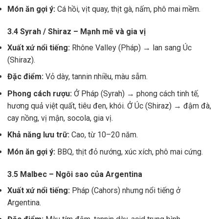
Món ăn gợi ý:
Cá hồi, vịt quay, thịt gà, nấm, phô mai mềm.
3.4 Syrah / Shiraz – Mạnh mẽ và gia vị
Xuất xứ nổi tiếng:
Rhône Valley (Pháp) → lan sang Úc
(Shiraz).
Đặc điểm:
Vỏ dày, tannin nhiều, màu sẫm.
Phong cách rượu:
Ở Pháp (Syrah) → phong cách tinh tế,
hương quả việt quất, tiêu đen, khói. Ở Úc (Shiraz) → đậm đà,
cay nồng, vị mận, socola, gia vị.
Khả năng lưu trữ:
Cao, từ 10–20 năm.
Món ăn gợi ý:
BBQ, thịt đỏ nướng, xúc xích, phô mai cứng.
3.5 Malbec – Ngôi sao của Argentina
Xuất xứ nổi tiếng:
Pháp (Cahors) nhưng nổi tiếng ở
Argentina.