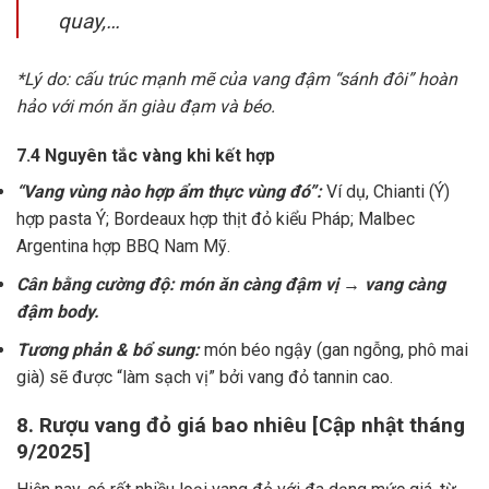
quay,…
*Lý do: cấu trúc mạnh mẽ của vang đậm “sánh đôi” hoàn
hảo với món ăn giàu đạm và béo.
7.4 Nguyên tắc vàng khi kết hợp
“Vang vùng nào hợp ẩm thực vùng đó”:
Ví dụ, Chianti (Ý)
hợp pasta Ý; Bordeaux hợp thịt đỏ kiểu Pháp; Malbec
Argentina hợp BBQ Nam Mỹ.
Cân bằng cường độ: món ăn càng đậm vị → vang càng
đậm body.
Tương phản & bổ sung:
món béo ngậy (gan ngỗng, phô mai
già) sẽ được “làm sạch vị” bởi vang đỏ tannin cao.
8. Rượu vang đỏ giá bao nhiêu [Cập nhật tháng
9/2025]