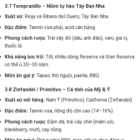
3.7 Tempranillo – Niềm tự hào Tây Ban Nha
Xuất xứ:
Rioja và Ribera del Duero, Tây Ban Nha.
Đặc điểm:
Tannin vừa phải, acid cân bằng.
Phong cách rượu:
Trái cây đỏ (dâu, anh đào), vani, gia vị,
thuốc lá.
Khả năng lưu trữ:
Tốt, nhiều dòng Reserva và Gran Reserva
có thể ủ 20–30 năm.
Món ăn gợi ý:
Tapas, thịt nguội, paella, BBQ.
3.8 Zinfandel / Primitivo – Cá tính của Mỹ & Ý
Xuất xứ nổi tiếng:
Nam Ý (Primitivo), California (Zinfandel).
Đặc điểm:
Tannin vừa, nồng độ cồn cao (14–16%).
Phong cách rượu:
Đậm đà, trái cây chín (mâm xôi,
blackberry, mứt), cay nồng.