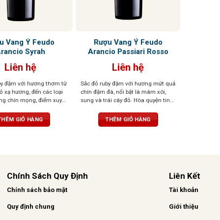
u Vang Ý Feudo
Rượu Vang Ý Feudo
rancio Syrah
Arancio Passiari Rosso
Liên hệ
Liên hệ
by đậm với hương thơm từ
Sắc đỏ ruby đậm với hương mứt quả
cỏ xạ hương, đến các loại
chín đậm đà, nổi bật là mâm xôi,
ừng chín mọng, điểm xuyết
sung và trái cây đỏ. Hòa quyện tinh
hương gỗ tinh tế. Tannin
tế cùng các nốt gia vị nồng nàn
 tròn đầy cân đối, tạo
như tiêu đen, quế, thảo mộc khô, gợi
THÊM GIỎ HÀNG
THÊM GIỎ HÀNG
ổng thể hài hòa
cảm giác ấm áp và hài hòa. Tannin
mềm mại, hậu vị kéo dài nhẹ nhàng
Chính Sách Quy Định
Liên Kết
Chính sách bảo mật
Tài khoản
Quy định chung
Giới thiệu