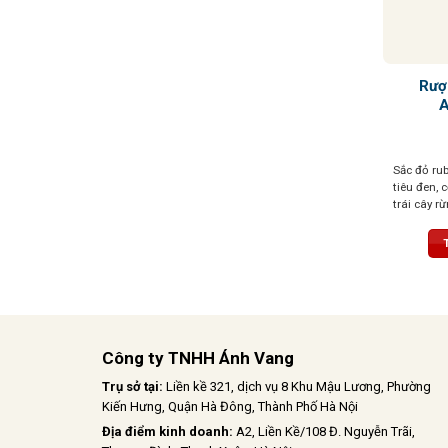
Rượ
A
Sắc đỏ ru
tiêu đen, 
trái cây r
một chút 
mềm mượt,
nên một t
Công ty TNHH Ánh Vang
Trụ sở tại:
Liền kề 321, dịch vụ 8 Khu Mậu Lương, Phường
Kiến Hưng, Quận Hà Đông, Thành Phố Hà Nội
Địa điểm kinh doanh:
A2, Liền Kề/108 Đ. Nguyễn Trãi,