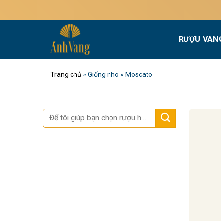
Bỏ
qua
nội
RƯỢU VAN
dung
Trang chủ
»
Giống nho
»
Moscato
Tìm
kiếm: