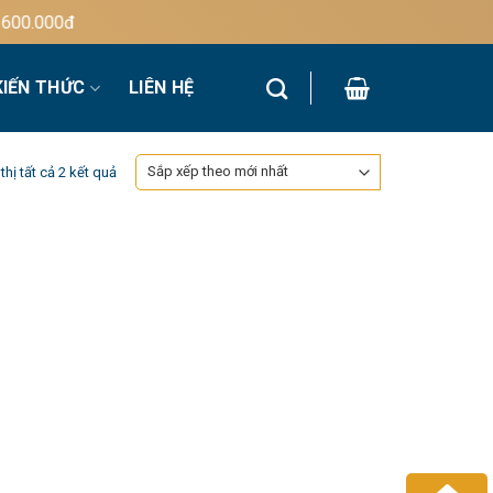
0.000đ
KIẾN THỨC
LIÊN HỆ
Đã
thị tất cả 2 kết quả
sắp
xếp
theo
mới
nhất