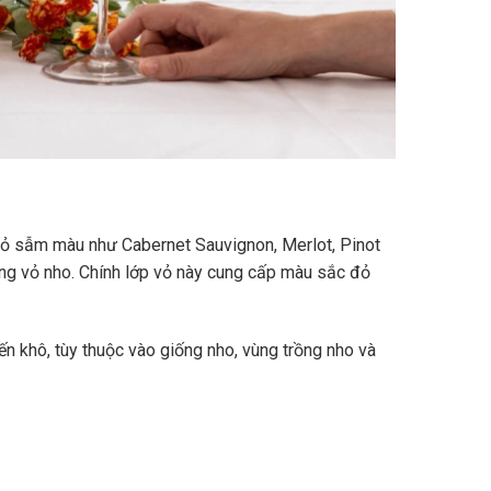
vỏ sẫm màu như Cabernet Sauvignon, Merlot, Pinot
ùng vỏ nho. Chính lớp vỏ này cung cấp màu sắc đỏ
n khô, tùy thuộc vào giống nho, vùng trồng nho và