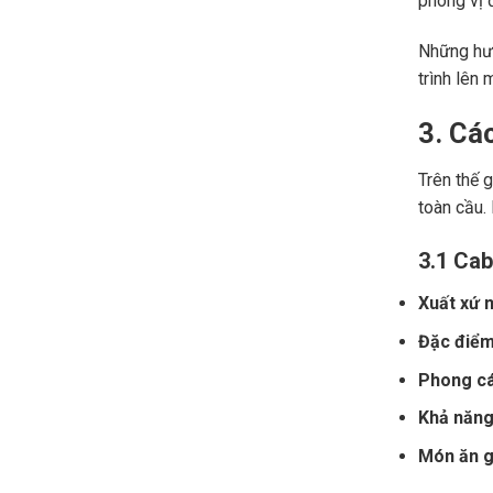
phong vị đ
Những hươ
trình lên 
3. Cá
Trên thế 
toàn cầu.
3.1 Cab
Xuất xứ n
Đặc điểm
Phong cá
Khả năng 
Món ăn gợ