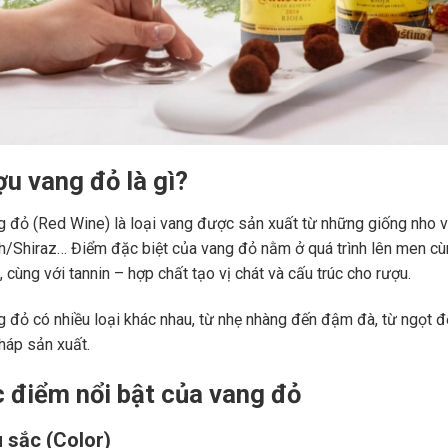
ợu vang đỏ là gì?
 đỏ (Red Wine) là loại vang được sản xuất từ những giống nho 
ah/Shiraz… Điểm đặc biệt của vang đỏ nằm ở quá trình lên men c
 cùng với tannin – hợp chất tạo vị chát và cấu trúc cho rượu.
 đỏ có nhiều loại khác nhau, từ nhẹ nhàng đến đậm đà, từ ngọt đế
áp sản xuất.
c điểm nổi bật của vang đỏ
 sắc (Color)