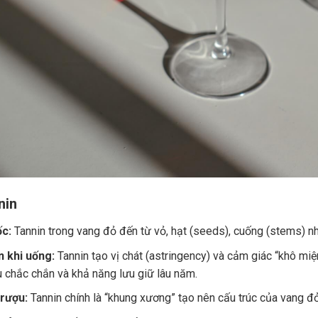
nin
c:
Tannin trong vang đỏ đến từ vỏ, hạt (seeds), cuống (stems) nh
 khi uống:
Tannin tạo vị chát (astringency) và cảm giác “khô miệ
u chắc chắn và khả năng lưu giữ lâu năm.
 rượu:
Tannin chính là “khung xương” tạo nên cấu trúc của vang đ