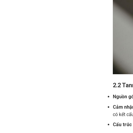
2.2 Tan
Nguồn gố
Cảm nhận
có kết cấ
Cấu trúc