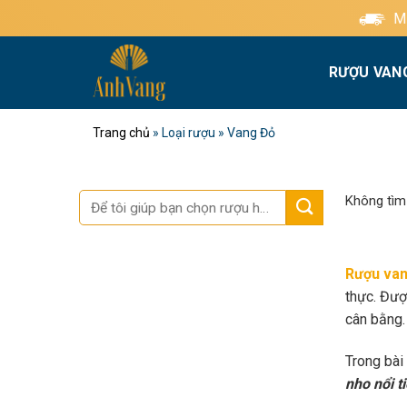
Bỏ
Miễn phí giao hàng tiê
qua
nội
RƯỢU VAN
dung
Trang chủ
»
Loại rượu
»
Vang Đỏ
Tìm
Không tìm
kiếm:
Rượu van
thực. Đượ
cân bằng.
Trong bài
nho nổi t