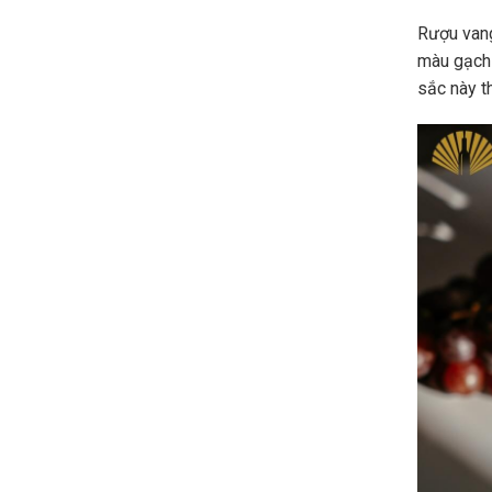
Rượu vang
màu gạch
sắc này t