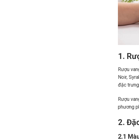
1. Rư
Rượu vang
Noir, Syr
đặc trưng,
Rượu vang
phương ph
2. Đặ
2.1 Màu