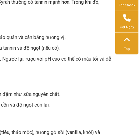
rah thường có tannin mạnh hơn. Trong khi đó,
Facebook
Gọi Ngay
 bảo quản và cân bằng hương vị .
a tannin và độ ngọt (nếu có).
Top
 Ngược lại, rượu với pH cao có thể có màu tối và dễ
n đậm như sữa nguyên chất.
cồn và độ ngọt còn lại.
tiêu, thảo mộc), hương gỗ sồi (vanilla, khói) và