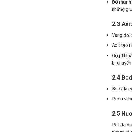
Độ mạnh 
những giố
2.3 Axit
Vang đỏ ch
Axit tạo r
Độ pH thấ
bị chuyển
2.4 Bod
Body là c
Rượu vang
2.5 Hươ
Rất đa dạn