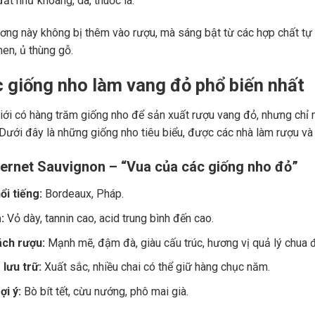
ất như khoáng, da, thuốc lá.
ng này không bị thêm vào rượu, mà sáng bật từ các hợp chất tự 
men, ủ thùng gỗ.
c giống nho làm vang đỏ phổ biến nhất
giới có hàng trăm giống nho để sản xuất rượu vang đỏ, nhưng chỉ m
 Dưới đây là những giống nho tiêu biểu, được các nhà làm rượu và
ernet Sauvignon – “Vua của các giống nho đỏ”
ổi tiếng:
Bordeaux, Pháp.
:
Vỏ dày, tannin cao, acid trung bình đến cao.
ch rượu:
Mạnh mẽ, đậm đà, giàu cấu trúc, hương vị quả lý chua đe
lưu trữ:
Xuất sắc, nhiều chai có thể giữ hàng chục năm.
i ý:
Bò bít tết, cừu nướng, phô mai già.