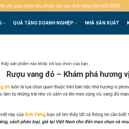
u chuẩn cho các đơn hàng trên 600.000đ
G
QUÀ TẶNG DOANH NGHIỆP
NHÀ SẢN XUẤT
 thấy sản phẩm nào khớp với lựa chọn của bạn.
Rượu vang đỏ – Khám phá hương vị
g đỏ
luôn là lựa chọn quen thuộc trên bàn tiệc nhờ hương vị phon
c làm từ những trái nho vỏ sẫm và lên men cùng vỏ, vang đỏ mang
 viết này của
Ánh Vang
, bạn sẽ tìm thấy tất cả thông tin cần biết:
iếng, cách phân loại, giá tại Việt Nam cho đến mẹo chọn và mu