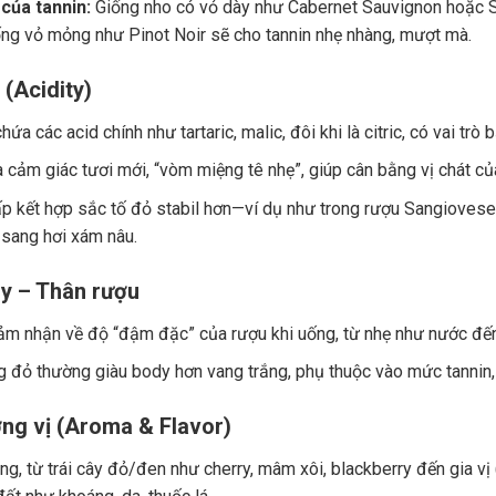
của tannin:
Giống nho có vỏ dày như Cabernet Sauvignon hoặc Sy
ng vỏ mỏng như Pinot Noir sẽ cho tannin nhẹ nhàng, mượt mà.
 (Acidity)
ứa các acid chính như tartaric, malic, đôi khi là citric, có vai trò
a cảm giác tươi mới, “vòm miệng tê nhẹ”, giúp cân bằng vị chát củ
p kết hợp sắc tố đỏ stabil hơn—ví dụ như trong rượu Sangiovese.
 sang hơi xám nâu.
y – Thân rượu
ảm nhận về độ “đậm đặc” của rượu khi uống, từ nhẹ như nước đế
 đỏ thường giàu body hơn vang trắng, phụ thuộc vào mức tannin, 
ng vị (Aroma & Flavor)
g, từ trái cây đỏ/đen như cherry, mâm xôi, blackberry đến gia vị (