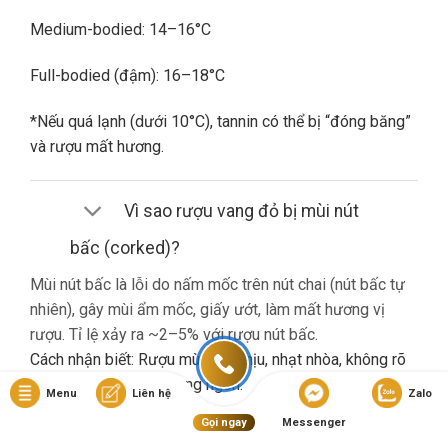
Medium-bodied: 14–16°C
Full-bodied (đậm): 16–18°C
*Nếu quá lạnh (dưới 10°C), tannin có thể bị “đóng băng”
và rượu mất hương.
Vì sao rượu vang đỏ bị mùi nút
bấc (corked)?
Mùi nút bấc là lỗi do nấm mốc trên nút chai (nút bấc tự
nhiên), gây mùi ẩm mốc, giấy ướt, làm mất hương vị
rượu. Tỉ lệ xảy ra ~2–5% với rượu nút bấc.
Cách nhận biết: Rượu mùi khó chịu, nhạt nhòa, không rõ
hương trái cây dù là vang ngon.
Menu
Liên hệ
Zalo
Gọi ngay
Messenger
Nếu gặp lỗi này, bạn nên liên hệ cửa hàng đổi trả (nếu có