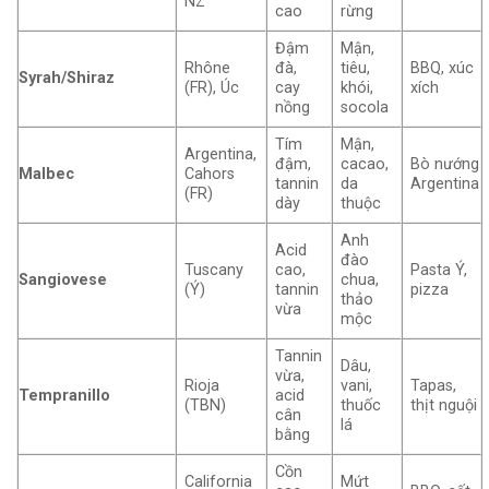
NZ
cao
rừng
Đậm
Mận,
Rhône
đà,
tiêu,
BBQ, xúc
Syrah/Shiraz
(FR), Úc
cay
khói,
xích
nồng
socola
Tím
Mận,
Argentina,
đậm,
cacao,
Bò nướng
Malbec
Cahors
tannin
da
Argentina
(FR)
dày
thuộc
Anh
Acid
đào
Tuscany
cao,
Pasta Ý,
Sangiovese
chua,
(Ý)
tannin
pizza
thảo
vừa
mộc
Tannin
Dâu,
vừa,
Rioja
vani,
Tapas,
Tempranillo
acid
(TBN)
thuốc
thịt nguội
cân
lá
bằng
Cồn
California
Mứt