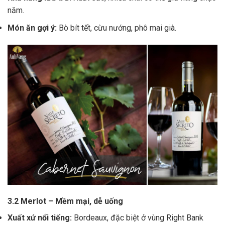
năm.
Món ăn gợi ý:
Bò bít tết, cừu nướng, phô mai già.
3.2 Merlot – Mềm mại, dễ uống
Xuất xứ nổi tiếng:
Bordeaux, đặc biệt ở vùng Right Bank