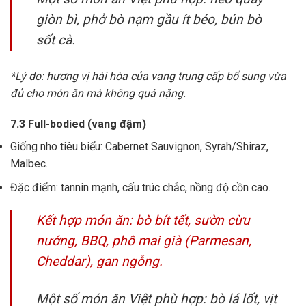
giòn bì, phở bò nạm gầu ít béo, bún bò
sốt cà.
*Lý do: hương vị hài hòa của vang trung cấp bổ sung vừa
đủ cho món ăn mà không quá nặng.
7.3 Full-bodied (vang đậm)
Giống nho tiêu biểu: Cabernet Sauvignon, Syrah/Shiraz,
Malbec.
Đặc điểm: tannin mạnh, cấu trúc chắc, nồng độ cồn cao.
Kết hợp món ăn: bò bít tết, sườn cừu
nướng, BBQ, phô mai già (Parmesan,
Cheddar), gan ngỗng.
Một số món ăn Việt phù hợp: bò lá lốt, vịt