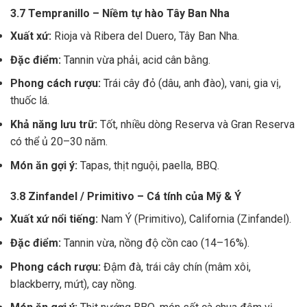
3.7 Tempranillo – Niềm tự hào Tây Ban Nha
Xuất xứ:
Rioja và Ribera del Duero, Tây Ban Nha.
Đặc điểm:
Tannin vừa phải, acid cân bằng.
Phong cách rượu:
Trái cây đỏ (dâu, anh đào), vani, gia vị,
thuốc lá.
Khả năng lưu trữ:
Tốt, nhiều dòng Reserva và Gran Reserva
có thể ủ 20–30 năm.
Món ăn gợi ý:
Tapas, thịt nguội, paella, BBQ.
3.8 Zinfandel / Primitivo – Cá tính của Mỹ & Ý
Xuất xứ nổi tiếng:
Nam Ý (Primitivo), California (Zinfandel).
Đặc điểm:
Tannin vừa, nồng độ cồn cao (14–16%).
Phong cách rượu:
Đậm đà, trái cây chín (mâm xôi,
blackberry, mứt), cay nồng.