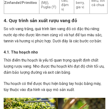
cao,
BBQ, sốt
Zinfandel/Primitivo
(Mỹ),
berry,
đậm
cà chua
Puglia (Ý)
gia vị
vị
4. Quy trình sản xuất rượu vang đỏ
So với vang trắng, quá trình làm vang đỏ có đặc thù riêng:
nước ép nho được lên men cùng vỏ và hạt để tạo màu sắc,
tannin và hương vị phức hợp. Dưới đây là các bước cơ bản:
4.1. Thu hoạch nho
Thời điểm thu hoạch là yếu tố quan trọng quyết định chất
lượng rượu vang. Nho được thu hoạch khi đạt độ chín tối ưu,
đảm bảo lượng đường và axit cân bằng.
Thu hoạch có thể được thực hiện bằng tay hoặc bằng máy,
tùy thuộc vào địa hình và quy mô sản xuất.