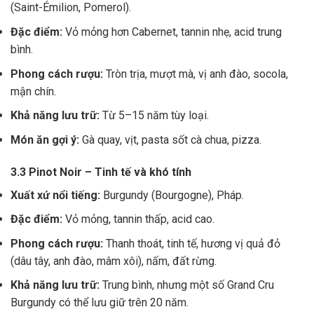
(Saint-Émilion, Pomerol).
Đặc điểm:
Vỏ mỏng hơn Cabernet, tannin nhẹ, acid trung
bình.
Phong cách rượu:
Tròn trịa, mượt mà, vị anh đào, socola,
mận chín.
Khả năng lưu trữ:
Từ 5–15 năm tùy loại.
Món ăn gợi ý:
Gà quay, vịt, pasta sốt cà chua, pizza.
3.3 Pinot Noir – Tinh tế và khó tính
Xuất xứ nổi tiếng:
Burgundy (Bourgogne), Pháp.
Đặc điểm:
Vỏ mỏng, tannin thấp, acid cao.
Phong cách rượu:
Thanh thoát, tinh tế, hương vị quả đỏ
(dâu tây, anh đào, mâm xôi), nấm, đất rừng.
Khả năng lưu trữ:
Trung bình, nhưng một số Grand Cru
Burgundy có thể lưu giữ trên 20 năm.