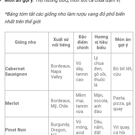
Món ăn gợi ý:
Thịt nướng BBQ, món sốt cà chua đậm vị.
*Bảng tóm tắt các giống nho làm rượu vang đỏ phổ biến
nhất trên thế giới
Đặc
Hương
Xuất xứ
Món ăn
Giống nho
điểm
vị tiêu
nổi tiếng
gợi ý
chính
biểu
Lý
Vỏ
chua
Bordeaux,
Cabernet
dày,
đen,
Bò bít tết,
Napa
Sauvignon
tannin
gỗ sồi,
cừu
Valley
cao
thuốc
lá
Mềm
Mận,
Pasta,
Bordeaux,
mại,
socola,
Merlot
pizza, gà
Mỹ, Chile
tannin
anh
quay
vừa
đào
Vỏ
Dâu,
Burgundy,
mỏng,
nấm,
Vịt quay,
Pinot Noir
Oregon,
acid
đất
cá hồi