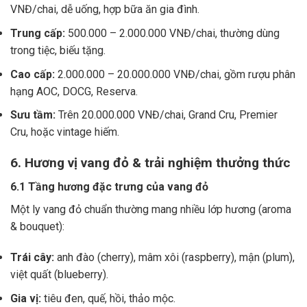
VNĐ/chai, dễ uống, hợp bữa ăn gia đình.
Trung cấp:
500.000 – 2.000.000 VNĐ/chai, thường dùng
trong tiệc, biếu tặng.
Cao cấp:
2.000.000 – 20.000.000 VNĐ/chai, gồm rượu phân
hạng AOC, DOCG, Reserva.
Sưu tầm:
Trên 20.000.000 VNĐ/chai, Grand Cru, Premier
Cru, hoặc vintage hiếm.
6. Hương vị vang đỏ & trải nghiệm thưởng thức
6.1 Tầng hương đặc trưng của vang đỏ
Một ly vang đỏ chuẩn thường mang nhiều lớp hương (aroma
& bouquet):
Trái cây:
anh đào (cherry), mâm xôi (raspberry), mận (plum),
việt quất (blueberry).
Gia vị:
tiêu đen, quế, hồi, thảo mộc.