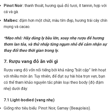
Pinot Noir:
thanh thoát, hương quả đỏ tươi, ít tannin, hợp với
cá và gà.
Malbec:
đậm hơn một chút, màu tím đẹp, hương trái cây chín
mọng và cacao.
*Mẹo nhỏ: Hãy dùng ly bầu lớn, xoay nhẹ rượu để hương
thơm lan tỏa, và thử nhấp từng ngụm nhỏ để cảm nhận sự
thay đổi theo thời gian trong ly.
7. Rượu vang đỏ ăn với gì
Rượu vang đỏ vốn nổi tiếng bởi khả năng “bắt cặp” linh hoạt
với nhiều món ăn. Tuy nhiên, để đạt sự hài hòa trọn vẹn, bạn
có thể tham khảo nguyên tắc phân loại theo body (độ đậm
nhẹ) dưới đây:
7.1 Light-bodied (vang nhẹ)
Giống nho tiêu biểu: Pinot Noir, Gamay (Beaujolais).