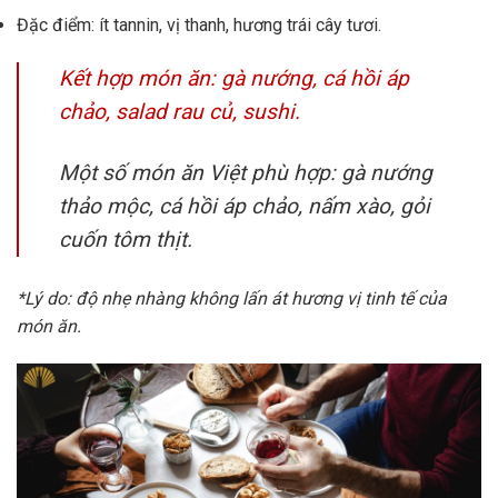
Đặc điểm: ít tannin, vị thanh, hương trái cây tươi.
Kết hợp món ăn: gà nướng, cá hồi áp
chảo, salad rau củ, sushi.
Một số món ăn Việt phù hợp: gà nướng
thảo mộc, cá hồi áp chảo, nấm xào, gỏi
cuốn tôm thịt.
*Lý do: độ nhẹ nhàng không lấn át hương vị tinh tế của
món ăn.