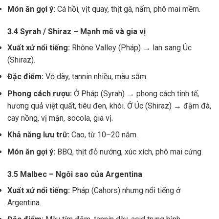
Món ăn gợi ý:
Cá hồi, vịt quay, thịt gà, nấm, phô mai mềm.
3.4 Syrah / Shiraz – Mạnh mẽ và gia vị
Xuất xứ nổi tiếng:
Rhône Valley (Pháp) → lan sang Úc
(Shiraz).
Đặc điểm:
Vỏ dày, tannin nhiều, màu sẫm.
Phong cách rượu:
Ở Pháp (Syrah) → phong cách tinh tế,
hương quả việt quất, tiêu đen, khói. Ở Úc (Shiraz) → đậm đà,
cay nồng, vị mận, socola, gia vị.
Khả năng lưu trữ:
Cao, từ 10–20 năm.
Món ăn gợi ý:
BBQ, thịt đỏ nướng, xúc xích, phô mai cứng.
3.5 Malbec – Ngôi sao của Argentina
Xuất xứ nổi tiếng:
Pháp (Cahors) nhưng nổi tiếng ở
Argentina.