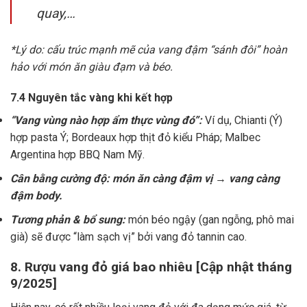
quay,…
*Lý do: cấu trúc mạnh mẽ của vang đậm “sánh đôi” hoàn
hảo với món ăn giàu đạm và béo.
7.4 Nguyên tắc vàng khi kết hợp
“Vang vùng nào hợp ẩm thực vùng đó”:
Ví dụ, Chianti (Ý)
hợp pasta Ý; Bordeaux hợp thịt đỏ kiểu Pháp; Malbec
Argentina hợp BBQ Nam Mỹ.
Cân bằng cường độ: món ăn càng đậm vị → vang càng
đậm body.
Tương phản & bổ sung:
món béo ngậy (gan ngỗng, phô mai
già) sẽ được “làm sạch vị” bởi vang đỏ tannin cao.
8. Rượu vang đỏ giá bao nhiêu [Cập nhật tháng
9/2025]