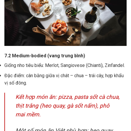
7.2 Medium-bodied (vang trung bình)
Giống nho tiêu biểu: Merlot, Sangiovese (Chianti), Zinfandel.
Đặc điểm: cân bằng giữa vị chát – chua – trái cây, hợp khẩu
vị số đông.
Kết hợp món ăn: pizza, pasta sốt cà chua,
thịt trắng (heo quay, gà sốt nấm), phô
mai mềm.
Một số món ăn Việt phù hợp: heo quay