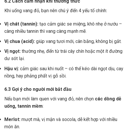
6.2 Cách cảm nhận khi thưởng thức
Khi uống vang đỏ, bạn nên chú ý đến 4 yếu tố chính:
Vị chát (tannin):
tạo cảm giác se miệng, khô nhẹ ở nướu –
càng nhiều tannin thì vang càng mạnh mẽ.
Vị chua (acid):
giúp vang tươi mới, cân bằng, không bị gắt.
Vị ngọt:
thường nhẹ, đến từ trái cây chín hoặc một ít đường
dư sót lại.
Hậu vị:
cảm giác sau khi nuốt – có thể kéo dài ngọt dịu, cay
nồng, hay phảng phất vị gỗ sồi.
6.3 Gợi ý cho người mới bắt đầu
Nếu bạn mới làm quen với vang đỏ, nên chọn
các dòng dễ
uống, tannin mềm
:
Merlot:
mượt mà, vị mận và socola, dễ kết hợp với nhiều
món ăn.