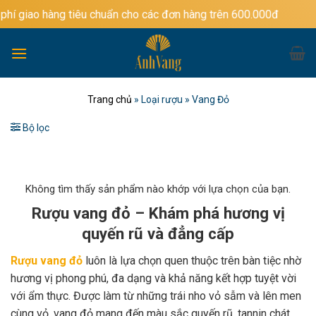
Bỏ
g tiêu chuẩn cho các đơn hàng trên 600.000đ
qua
nội
dung
Trang chủ
»
Loại rượu
»
Vang Đỏ
Bộ lọc
Không tìm thấy sản phẩm nào khớp với lựa chọn của bạn.
Rượu vang đỏ – Khám phá hương vị
quyến rũ và đẳng cấp
Rượu vang đỏ
luôn là lựa chọn quen thuộc trên bàn tiệc nhờ
hương vị phong phú, đa dạng và khả năng kết hợp tuyệt vời
với ẩm thực. Được làm từ những trái nho vỏ sẫm và lên men
cùng vỏ, vang đỏ mang đến màu sắc quyến rũ, tannin chát