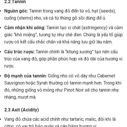
2.2 Tannin
Nguồn gốc:
Tannin trong vang đỏ đến từ vỏ, hạt (seeds),
cuống (stems) nho, và cả từ thùng gỗ sồi dùng để ủ.
Cảm nhận khi uống:
Tannin tạo vị chát (astringency) và cảm
giác “khô miệng”, tương tự như chè đen. Chúng là yếu tố giúp
rượu có kết cấu chắc chắn và khả năng lưu giữ lâu năm.
Cấu trúc rượu:
Tannin chính là “khung xương” tạo nên cấu
trúc của vang đỏ, góp phần phức hợp và độ dài của hương vị
rượu.
Độ mạnh của tannin:
Giống nho có vỏ dày như Cabernet
Sauvignon hoặc Syrah thường có tannin mạnh hơn. Trong khi
đó, những giống vỏ mỏng như Pinot Noir sẽ cho tannin nhẹ
nhàng, mượt mà.
2.3 Axit (Acidity)
Vang đỏ chứa các acid chính như tartaric, malic, đôi khi là
citric, có vai trò bảo quản và cân bằng hương vị .