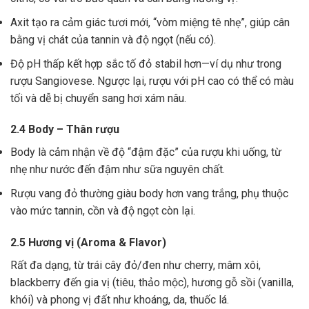
Axit tạo ra cảm giác tươi mới, “vòm miệng tê nhẹ”, giúp cân
bằng vị chát của tannin và độ ngọt (nếu có).
Độ pH thấp kết hợp sắc tố đỏ stabil hơn—ví dụ như trong
rượu Sangiovese. Ngược lại, rượu với pH cao có thể có màu
tối và dễ bị chuyển sang hơi xám nâu.
2.4 Body – Thân rượu
Body là cảm nhận về độ “đậm đặc” của rượu khi uống, từ
nhẹ như nước đến đậm như sữa nguyên chất.
Rượu vang đỏ thường giàu body hơn vang trắng, phụ thuộc
vào mức tannin, cồn và độ ngọt còn lại.
2.5 Hương vị (Aroma & Flavor)
Rất đa dạng, từ trái cây đỏ/đen như cherry, mâm xôi,
blackberry đến gia vị (tiêu, thảo mộc), hương gỗ sồi (vanilla,
khói) và phong vị đất như khoáng, da, thuốc lá.