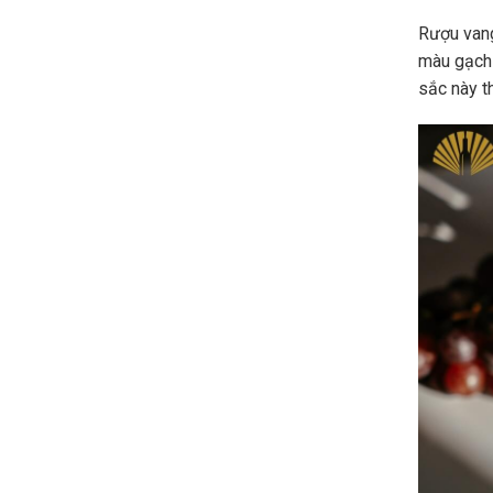
Rượu vang
màu gạch
sắc này t