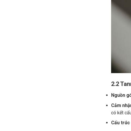
2.2 Tan
Nguồn gố
Cảm nhận
có kết cấ
Cấu trúc