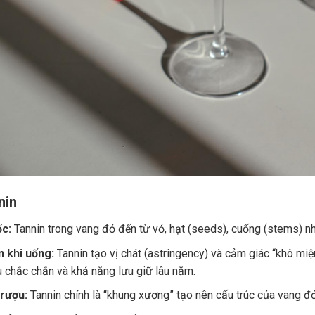
nin
c:
Tannin trong vang đỏ đến từ vỏ, hạt (seeds), cuống (stems) nh
 khi uống:
Tannin tạo vị chát (astringency) và cảm giác “khô miệ
u chắc chắn và khả năng lưu giữ lâu năm.
 rượu:
Tannin chính là “khung xương” tạo nên cấu trúc của vang đ