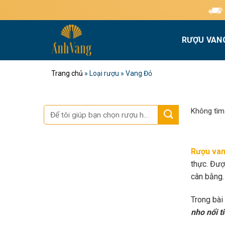
Bỏ
Miễn phí giao hàng
qua
nội
RƯỢU VAN
dung
Trang chủ
»
Loại rượu
»
Vang Đỏ
Tìm
Không tìm
kiếm:
Rượu van
thực. Đượ
cân bằng.
Trong bài
nho nổi t