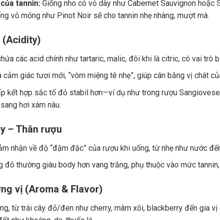
của tannin:
Giống nho có vỏ dày như Cabernet Sauvignon hoặc Sy
ng vỏ mỏng như Pinot Noir sẽ cho tannin nhẹ nhàng, mượt mà.
 (Acidity)
ứa các acid chính như tartaric, malic, đôi khi là citric, có vai trò
a cảm giác tươi mới, “vòm miệng tê nhẹ”, giúp cân bằng vị chát củ
p kết hợp sắc tố đỏ stabil hơn—ví dụ như trong rượu Sangiovese.
 sang hơi xám nâu.
y – Thân rượu
ảm nhận về độ “đậm đặc” của rượu khi uống, từ nhẹ như nước đế
 đỏ thường giàu body hơn vang trắng, phụ thuộc vào mức tannin, 
ng vị (Aroma & Flavor)
g, từ trái cây đỏ/đen như cherry, mâm xôi, blackberry đến gia vị (