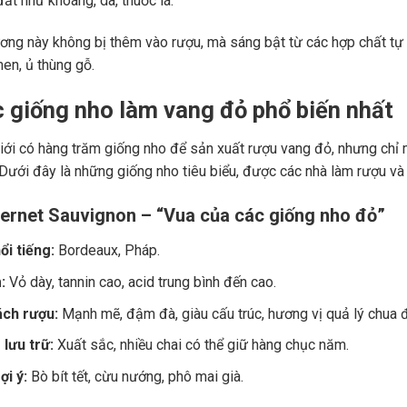
ất như khoáng, da, thuốc lá.
ng này không bị thêm vào rượu, mà sáng bật từ các hợp chất tự 
men, ủ thùng gỗ.
c giống nho làm vang đỏ phổ biến nhất
giới có hàng trăm giống nho để sản xuất rượu vang đỏ, nhưng chỉ m
 Dưới đây là những giống nho tiêu biểu, được các nhà làm rượu và
ernet Sauvignon – “Vua của các giống nho đỏ”
ổi tiếng:
Bordeaux, Pháp.
:
Vỏ dày, tannin cao, acid trung bình đến cao.
ch rượu:
Mạnh mẽ, đậm đà, giàu cấu trúc, hương vị quả lý chua đe
lưu trữ:
Xuất sắc, nhiều chai có thể giữ hàng chục năm.
i ý:
Bò bít tết, cừu nướng, phô mai già.