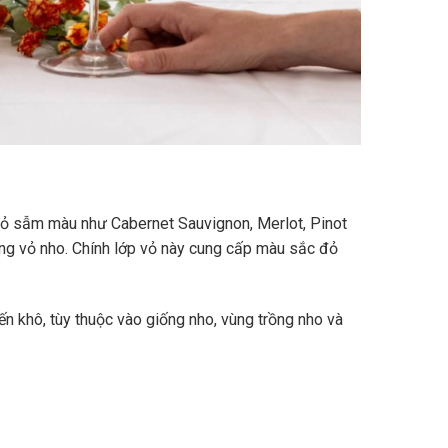
vỏ sẫm màu như Cabernet Sauvignon, Merlot, Pinot
ùng vỏ nho. Chính lớp vỏ này cung cấp màu sắc đỏ
n khô, tùy thuộc vào giống nho, vùng trồng nho và