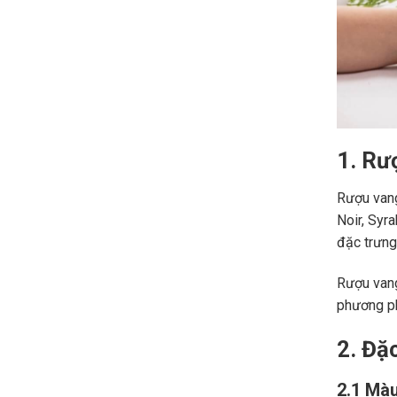
1. Rư
Rượu vang
Noir, Syr
đặc trưng,
Rượu vang
phương ph
2. Đặ
2.1 Màu