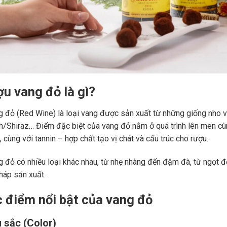
ợu vang đỏ là gì?
 đỏ (Red Wine) là loại vang được sản xuất từ những giống nho 
ah/Shiraz… Điểm đặc biệt của vang đỏ nằm ở quá trình lên men c
 cùng với tannin – hợp chất tạo vị chát và cấu trúc cho rượu.
 đỏ có nhiều loại khác nhau, từ nhẹ nhàng đến đậm đà, từ ngọt đế
áp sản xuất.
c điểm nổi bật của vang đỏ
 sắc (Color)