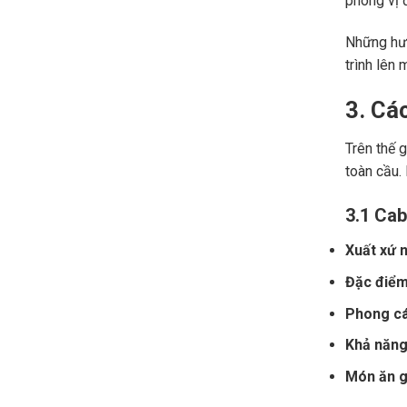
phong vị đ
Những hươ
trình lên 
3. Cá
Trên thế 
toàn cầu.
3.1 Cab
Xuất xứ n
Đặc điểm
Phong cá
Khả năng 
Món ăn gợ