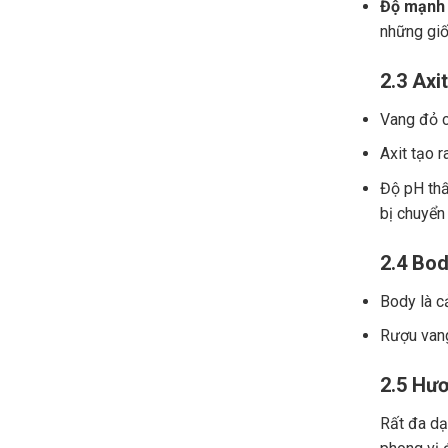
Độ mạnh 
những giố
2.3 Axit
Vang đỏ ch
Axit tạo r
Độ pH thấ
bị chuyển
2.4 Bod
Body là c
Rượu vang
2.5 Hươ
Rất đa dạn