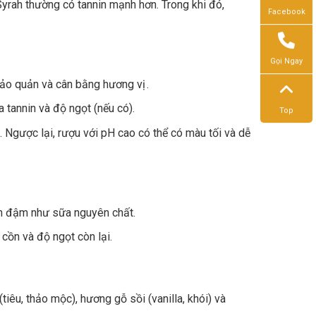
rah thường có tannin mạnh hơn. Trong khi đó,
Facebook
Gọi Ngay
 bảo quản và cân bằng hương vị .
a tannin và độ ngọt (nếu có).
Top
 Ngược lại, rượu với pH cao có thể có màu tối và dễ
n đậm như sữa nguyên chất.
cồn và độ ngọt còn lại.
tiêu, thảo mộc), hương gỗ sồi (vanilla, khói) và