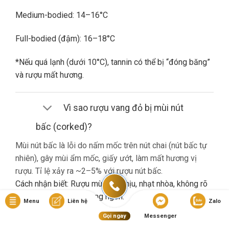
Medium-bodied: 14–16°C
Full-bodied (đậm): 16–18°C
*Nếu quá lạnh (dưới 10°C), tannin có thể bị “đóng băng”
và rượu mất hương.
Vì sao rượu vang đỏ bị mùi nút
bấc (corked)?
Mùi nút bấc là lỗi do nấm mốc trên nút chai (nút bấc tự
nhiên), gây mùi ẩm mốc, giấy ướt, làm mất hương vị
rượu. Tỉ lệ xảy ra ~2–5% với rượu nút bấc.
Cách nhận biết: Rượu mùi khó chịu, nhạt nhòa, không rõ
hương trái cây dù là vang ngon.
Menu
Liên hệ
Zalo
Gọi ngay
Messenger
Nếu gặp lỗi này, bạn nên liên hệ cửa hàng đổi trả (nếu có