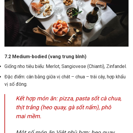
7.2 Medium-bodied (vang trung bình)
Giống nho tiêu biểu: Merlot, Sangiovese (Chianti), Zinfandel.
Đặc điểm: cân bằng giữa vị chát – chua – trái cây, hợp khẩu
vị số đông.
Kết hợp món ăn: pizza, pasta sốt cà chua,
thịt trắng (heo quay, gà sốt nấm), phô
mai mềm.
Một số món ăn Việt phù hợp: heo quay