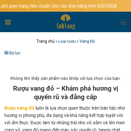
Bỏ
g tiêu chuẩn cho các đơn hàng trên 600.000đ
qua
nội
dung
Trang chủ
»
Loại rượu
»
Vang Đỏ
Bộ lọc
Không tìm thấy sản phẩm nào khớp với lựa chọn của bạn.
Rượu vang đỏ – Khám phá hương vị
quyến rũ và đẳng cấp
Rượu vang đỏ
luôn là lựa chọn quen thuộc trên bàn tiệc nhờ
hương vị phong phú, đa dạng và khả năng kết hợp tuyệt vời
với ẩm thực. Được làm từ những trái nho vỏ sẫm và lên men
cùng vỏ, vang đỏ mang đến màu sắc quyến rũ, tannin chát