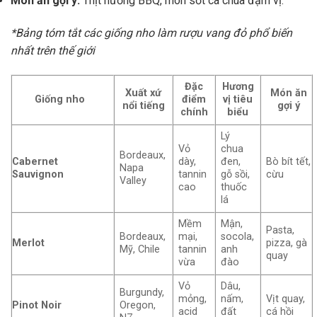
Món ăn gợi ý:
Thịt nướng BBQ, món sốt cà chua đậm vị.
*Bảng tóm tắt các giống nho làm rượu vang đỏ phổ biến
nhất trên thế giới
Đặc
Hương
Xuất xứ
Món ăn
Giống nho
điểm
vị tiêu
nổi tiếng
gợi ý
chính
biểu
Lý
Vỏ
chua
Bordeaux,
Cabernet
dày,
đen,
Bò bít tết,
Napa
Sauvignon
tannin
gỗ sồi,
cừu
Valley
cao
thuốc
lá
Mềm
Mận,
Pasta,
Bordeaux,
mại,
socola,
Merlot
pizza, gà
Mỹ, Chile
tannin
anh
quay
vừa
đào
Vỏ
Dâu,
Burgundy,
mỏng,
nấm,
Vịt quay,
Pinot Noir
Oregon,
acid
đất
cá hồi