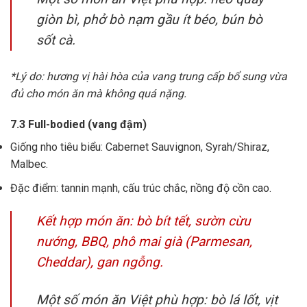
giòn bì, phở bò nạm gầu ít béo, bún bò
sốt cà.
*Lý do: hương vị hài hòa của vang trung cấp bổ sung vừa
đủ cho món ăn mà không quá nặng.
7.3 Full-bodied (vang đậm)
Giống nho tiêu biểu: Cabernet Sauvignon, Syrah/Shiraz,
Malbec.
Đặc điểm: tannin mạnh, cấu trúc chắc, nồng độ cồn cao.
Kết hợp món ăn: bò bít tết, sườn cừu
nướng, BBQ, phô mai già (Parmesan,
Cheddar), gan ngỗng.
Một số món ăn Việt phù hợp: bò lá lốt, vịt