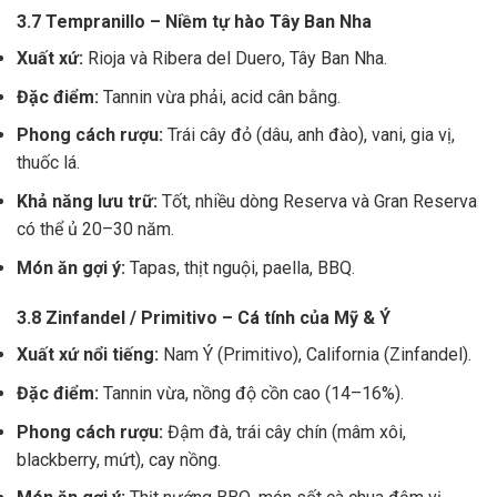
3.7 Tempranillo – Niềm tự hào Tây Ban Nha
Xuất xứ:
Rioja và Ribera del Duero, Tây Ban Nha.
Đặc điểm:
Tannin vừa phải, acid cân bằng.
Phong cách rượu:
Trái cây đỏ (dâu, anh đào), vani, gia vị,
thuốc lá.
Khả năng lưu trữ:
Tốt, nhiều dòng Reserva và Gran Reserva
có thể ủ 20–30 năm.
Món ăn gợi ý:
Tapas, thịt nguội, paella, BBQ.
3.8 Zinfandel / Primitivo – Cá tính của Mỹ & Ý
Xuất xứ nổi tiếng:
Nam Ý (Primitivo), California (Zinfandel).
Đặc điểm:
Tannin vừa, nồng độ cồn cao (14–16%).
Phong cách rượu:
Đậm đà, trái cây chín (mâm xôi,
blackberry, mứt), cay nồng.