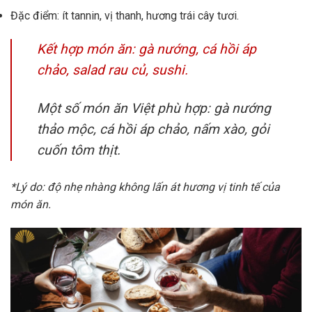
Đặc điểm: ít tannin, vị thanh, hương trái cây tươi.
Kết hợp món ăn: gà nướng, cá hồi áp
chảo, salad rau củ, sushi.
Một số món ăn Việt phù hợp: gà nướng
thảo mộc, cá hồi áp chảo, nấm xào, gỏi
cuốn tôm thịt.
*Lý do: độ nhẹ nhàng không lấn át hương vị tinh tế của
món ăn.