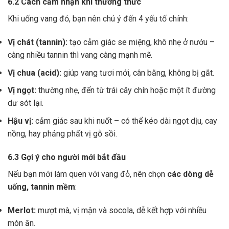
6.2 Cách cảm nhận khi thưởng thức
Khi uống vang đỏ, bạn nên chú ý đến 4 yếu tố chính:
Vị chát (tannin):
tạo cảm giác se miệng, khô nhẹ ở nướu –
càng nhiều tannin thì vang càng mạnh mẽ.
Vị chua (acid):
giúp vang tươi mới, cân bằng, không bị gắt.
Vị ngọt:
thường nhẹ, đến từ trái cây chín hoặc một ít đường
dư sót lại.
Hậu vị:
cảm giác sau khi nuốt – có thể kéo dài ngọt dịu, cay
nồng, hay phảng phất vị gỗ sồi.
6.3 Gợi ý cho người mới bắt đầu
Nếu bạn mới làm quen với vang đỏ, nên chọn
các dòng dễ
uống, tannin mềm
:
Merlot:
mượt mà, vị mận và socola, dễ kết hợp với nhiều
món ăn.