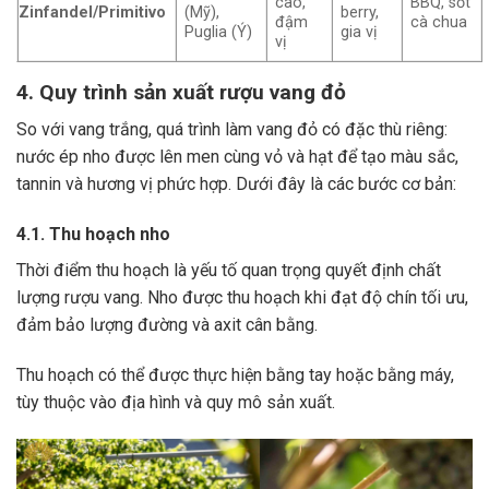
cao,
BBQ, sốt
Zinfandel/Primitivo
(Mỹ),
berry,
đậm
cà chua
Puglia (Ý)
gia vị
vị
4. Quy trình sản xuất rượu vang đỏ
So với vang trắng, quá trình làm vang đỏ có đặc thù riêng:
nước ép nho được lên men cùng vỏ và hạt để tạo màu sắc,
tannin và hương vị phức hợp. Dưới đây là các bước cơ bản:
4.1. Thu hoạch nho
Thời điểm thu hoạch là yếu tố quan trọng quyết định chất
lượng rượu vang. Nho được thu hoạch khi đạt độ chín tối ưu,
đảm bảo lượng đường và axit cân bằng.
Thu hoạch có thể được thực hiện bằng tay hoặc bằng máy,
tùy thuộc vào địa hình và quy mô sản xuất.