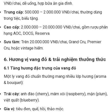
VNĐ/chai, dễ uống, hợp bữa ăn gia đình.
Trung cấp:
500.000 – 2.000.000 VNĐ/chai, thường dùng
trong tiệc, biếu tặng.
Cao cấp:
2.000.000 – 20.000.000 VNĐ/chai, gồm rượu phân
hạng AOC, DOCG, Reserva.
Sưu tầm:
Trên 20.000.000 VNĐ/chai, Grand Cru, Premier
Cru, hoặc vintage hiếm.
6. Hương vị vang đỏ & trải nghiệm thưởng thức
6.1 Tầng hương đặc trưng của vang đỏ
Một ly vang đỏ chuẩn thường mang nhiều lớp hương (aroma
& bouquet):
Trái cây:
anh đào (cherry), mâm xôi (raspberry), mận (plum),
việt quất (blueberry).
Gia vị:
tiêu đen, quế, hồi, thảo mộc.