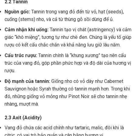
2.2 Tannin
Nguồn gốc:
Tannin trong vang đỏ đến từ vỏ, hạt (seeds),
cuống (stems) nho, và cả từ thùng gỗ sồi dùng để ủ.
Cảm nhận khi uống:
Tannin tạo vị chát (astringency) và cảm
giác “khô miệng”, tương tự như chè đen. Chúng là yếu tố giúp
rượu có kết cấu chắc chắn và khả năng lưu giữ lâu năm.
Cấu trúc rượu:
Tannin chính là “khung xương” tạo nên cấu
trúc của vang đỏ, góp phần phức hợp và độ dài của hương vị
rượu.
Độ mạnh của tannin:
Giống nho có vỏ dày như Cabernet
Sauvignon hoặc Syrah thường có tannin mạnh hơn. Trong khi
đó, những giống vỏ mỏng như Pinot Noir sẽ cho tannin nhẹ
nhàng, mượt mà.
2.3 Axit (Acidity)
Vang đỏ chứa các acid chính như tartaric, malic, đôi khi là
citric, có vai trò bảo quản và cân bằng hương vị .