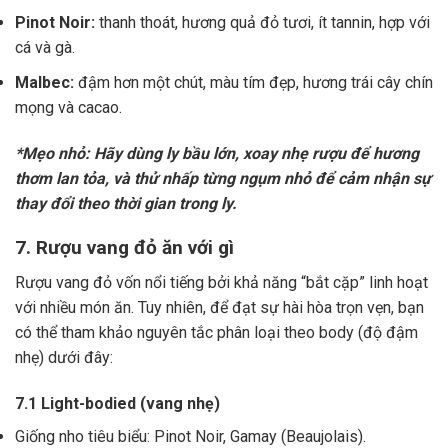
Pinot Noir:
thanh thoát, hương quả đỏ tươi, ít tannin, hợp với
cá và gà.
Malbec:
đậm hơn một chút, màu tím đẹp, hương trái cây chín
mọng và cacao.
*Mẹo nhỏ: Hãy dùng ly bầu lớn, xoay nhẹ rượu để hương
thơm lan tỏa, và thử nhấp từng ngụm nhỏ để cảm nhận sự
thay đổi theo thời gian trong ly.
7. Rượu vang đỏ ăn với gì
Rượu vang đỏ vốn nổi tiếng bởi khả năng “bắt cặp” linh hoạt
với nhiều món ăn. Tuy nhiên, để đạt sự hài hòa trọn vẹn, bạn
có thể tham khảo nguyên tắc phân loại theo body (độ đậm
nhẹ) dưới đây:
7.1 Light-bodied (vang nhẹ)
Giống nho tiêu biểu: Pinot Noir, Gamay (Beaujolais).