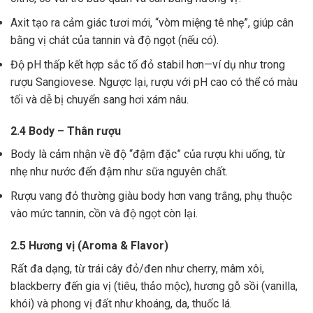
Axit tạo ra cảm giác tươi mới, “vòm miệng tê nhẹ”, giúp cân
bằng vị chát của tannin và độ ngọt (nếu có).
Độ pH thấp kết hợp sắc tố đỏ stabil hơn—ví dụ như trong
rượu Sangiovese. Ngược lại, rượu với pH cao có thể có màu
tối và dễ bị chuyển sang hơi xám nâu.
2.4 Body – Thân rượu
Body là cảm nhận về độ “đậm đặc” của rượu khi uống, từ
nhẹ như nước đến đậm như sữa nguyên chất.
Rượu vang đỏ thường giàu body hơn vang trắng, phụ thuộc
vào mức tannin, cồn và độ ngọt còn lại.
2.5 Hương vị (Aroma & Flavor)
Rất đa dạng, từ trái cây đỏ/đen như cherry, mâm xôi,
blackberry đến gia vị (tiêu, thảo mộc), hương gỗ sồi (vanilla,
khói) và phong vị đất như khoáng, da, thuốc lá.