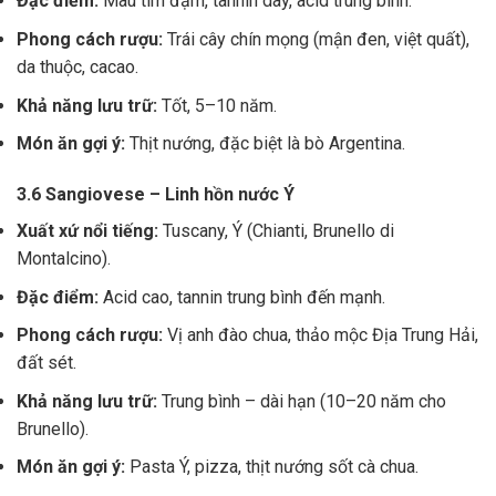
Đặc điểm:
Màu tím đậm, tannin dày, acid trung bình.
Phong cách rượu:
Trái cây chín mọng (mận đen, việt quất),
da thuộc, cacao.
Khả năng lưu trữ:
Tốt, 5–10 năm.
Món ăn gợi ý:
Thịt nướng, đặc biệt là bò Argentina.
3.6 Sangiovese – Linh hồn nước Ý
Xuất xứ nổi tiếng:
Tuscany, Ý (Chianti, Brunello di
Montalcino).
Đặc điểm:
Acid cao, tannin trung bình đến mạnh.
Phong cách rượu:
Vị anh đào chua, thảo mộc Địa Trung Hải,
đất sét.
Khả năng lưu trữ:
Trung bình – dài hạn (10–20 năm cho
Brunello).
Món ăn gợi ý:
Pasta Ý, pizza, thịt nướng sốt cà chua.