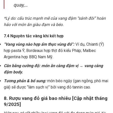
quay,…
*Lý do: cấu trúc mạnh mẽ của vang đậm “sánh đôi” hoàn
hảo với món ăn giàu đạm và béo.
7.4 Nguyên tắc vàng khi kết hợp
“Vang vùng nào hợp ẩm thực vùng đó”:
Ví dụ, Chianti (Ý)
hợp pasta Ý; Bordeaux hợp thịt đỏ kiểu Pháp; Malbec
Argentina hợp BBQ Nam Mỹ.
Cân bằng cường độ: món ăn càng đậm vị → vang càng
đậm body.
Tương phản & bổ sung:
món béo ngậy (gan ngỗng, phô mai
già) sẽ được “làm sạch vị” bởi vang đỏ tannin cao.
8. Rượu vang đỏ giá bao nhiêu [Cập nhật tháng
9/2025]