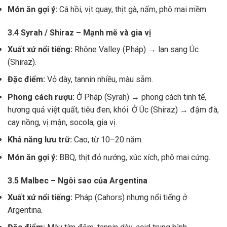
Món ăn gợi ý:
Cá hồi, vịt quay, thịt gà, nấm, phô mai mềm.
3.4 Syrah / Shiraz – Mạnh mẽ và gia vị
Xuất xứ nổi tiếng:
Rhône Valley (Pháp) → lan sang Úc
(Shiraz).
Đặc điểm:
Vỏ dày, tannin nhiều, màu sẫm.
Phong cách rượu:
Ở Pháp (Syrah) → phong cách tinh tế,
hương quả việt quất, tiêu đen, khói. Ở Úc (Shiraz) → đậm đà,
cay nồng, vị mận, socola, gia vị.
Khả năng lưu trữ:
Cao, từ 10–20 năm.
Món ăn gợi ý:
BBQ, thịt đỏ nướng, xúc xích, phô mai cứng.
3.5 Malbec – Ngôi sao của Argentina
Xuất xứ nổi tiếng:
Pháp (Cahors) nhưng nổi tiếng ở
Argentina.