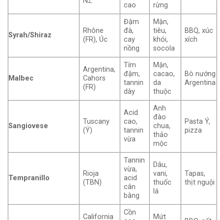
NZ
cao
rừng
Đậm
Mận,
Rhône
đà,
tiêu,
BBQ, xúc
Syrah/Shiraz
(FR), Úc
cay
khói,
xích
nồng
socola
Tím
Mận,
Argentina,
đậm,
cacao,
Bò nướng
Malbec
Cahors
tannin
da
Argentina
(FR)
dày
thuộc
Anh
Acid
đào
Tuscany
cao,
Pasta Ý,
Sangiovese
chua,
(Ý)
tannin
pizza
thảo
vừa
mộc
Tannin
Dâu,
vừa,
Rioja
vani,
Tapas,
Tempranillo
acid
(TBN)
thuốc
thịt nguội
cân
lá
bằng
Cồn
California
Mứt