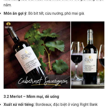
năm.
Món ăn gợi ý:
Bò bít tết, cừu nướng, phô mai già.
3.2 Merlot – Mềm mại, dễ uống
Xuất xứ nổi tiếng:
Bordeaux, đặc biệt ở vùng Right Bank