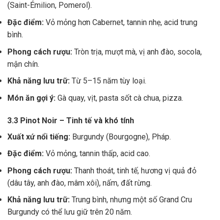
(Saint-Émilion, Pomerol).
Đặc điểm:
Vỏ mỏng hơn Cabernet, tannin nhẹ, acid trung
bình.
Phong cách rượu:
Tròn trịa, mượt mà, vị anh đào, socola,
mận chín.
Khả năng lưu trữ:
Từ 5–15 năm tùy loại.
Món ăn gợi ý:
Gà quay, vịt, pasta sốt cà chua, pizza.
3.3 Pinot Noir – Tinh tế và khó tính
Xuất xứ nổi tiếng:
Burgundy (Bourgogne), Pháp.
Đặc điểm:
Vỏ mỏng, tannin thấp, acid cao.
Phong cách rượu:
Thanh thoát, tinh tế, hương vị quả đỏ
(dâu tây, anh đào, mâm xôi), nấm, đất rừng.
Khả năng lưu trữ:
Trung bình, nhưng một số Grand Cru
Burgundy có thể lưu giữ trên 20 năm.