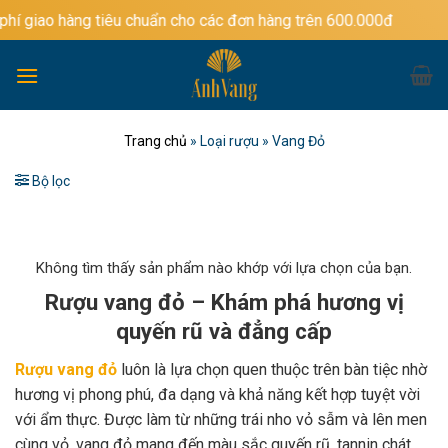
Bỏ
g tiêu chuẩn cho các đơn hàng trên 600.000đ
qua
nội
dung
Trang chủ
»
Loại rượu
»
Vang Đỏ
Bộ lọc
Không tìm thấy sản phẩm nào khớp với lựa chọn của bạn.
Rượu vang đỏ – Khám phá hương vị
quyến rũ và đẳng cấp
Rượu vang đỏ
luôn là lựa chọn quen thuộc trên bàn tiệc nhờ
hương vị phong phú, đa dạng và khả năng kết hợp tuyệt vời
với ẩm thực. Được làm từ những trái nho vỏ sẫm và lên men
cùng vỏ, vang đỏ mang đến màu sắc quyến rũ, tannin chát