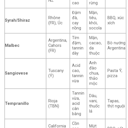
NZ
cao
rừng
Đậm
Mận,
Rhône
đà,
tiêu,
BBQ, xúc
Syrah/Shiraz
(FR), Úc
cay
khói,
xích
nồng
socola
Tím
Mận,
Argentina,
đậm,
cacao,
Bò nướng
Malbec
Cahors
tannin
da
Argentina
(FR)
dày
thuộc
Anh
Acid
đào
Tuscany
cao,
Pasta Ý,
Sangiovese
chua,
(Ý)
tannin
pizza
thảo
vừa
mộc
Tannin
Dâu,
vừa,
Rioja
vani,
Tapas,
Tempranillo
acid
(TBN)
thuốc
thịt nguội
cân
lá
bằng
Cồn
California
Mứt