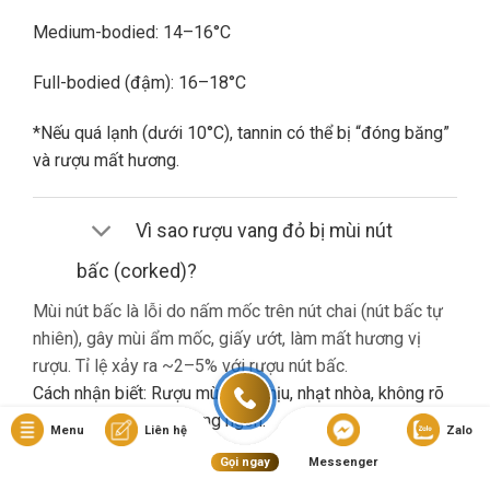
Medium-bodied: 14–16°C
Full-bodied (đậm): 16–18°C
*Nếu quá lạnh (dưới 10°C), tannin có thể bị “đóng băng”
và rượu mất hương.
Vì sao rượu vang đỏ bị mùi nút
bấc (corked)?
Mùi nút bấc là lỗi do nấm mốc trên nút chai (nút bấc tự
nhiên), gây mùi ẩm mốc, giấy ướt, làm mất hương vị
rượu. Tỉ lệ xảy ra ~2–5% với rượu nút bấc.
Cách nhận biết: Rượu mùi khó chịu, nhạt nhòa, không rõ
hương trái cây dù là vang ngon.
Menu
Liên hệ
Zalo
Gọi ngay
Messenger
Nếu gặp lỗi này, bạn nên liên hệ cửa hàng đổi trả (nếu có