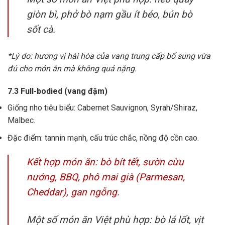
giòn bì, phở bò nạm gầu ít béo, bún bò
sốt cà.
*Lý do: hương vị hài hòa của vang trung cấp bổ sung vừa
đủ cho món ăn mà không quá nặng.
7.3 Full-bodied (vang đậm)
Giống nho tiêu biểu: Cabernet Sauvignon, Syrah/Shiraz,
Malbec.
Đặc điểm: tannin mạnh, cấu trúc chắc, nồng độ cồn cao.
Kết hợp món ăn: bò bít tết, sườn cừu
nướng, BBQ, phô mai già (Parmesan,
Cheddar), gan ngỗng.
Một số món ăn Việt phù hợp: bò lá lốt, vịt