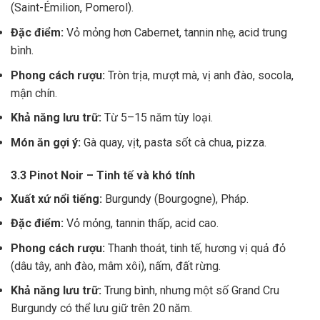
(Saint-Émilion, Pomerol).
Đặc điểm:
Vỏ mỏng hơn Cabernet, tannin nhẹ, acid trung
bình.
Phong cách rượu:
Tròn trịa, mượt mà, vị anh đào, socola,
mận chín.
Khả năng lưu trữ:
Từ 5–15 năm tùy loại.
Món ăn gợi ý:
Gà quay, vịt, pasta sốt cà chua, pizza.
3.3 Pinot Noir – Tinh tế và khó tính
Xuất xứ nổi tiếng:
Burgundy (Bourgogne), Pháp.
Đặc điểm:
Vỏ mỏng, tannin thấp, acid cao.
Phong cách rượu:
Thanh thoát, tinh tế, hương vị quả đỏ
(dâu tây, anh đào, mâm xôi), nấm, đất rừng.
Khả năng lưu trữ:
Trung bình, nhưng một số Grand Cru
Burgundy có thể lưu giữ trên 20 năm.