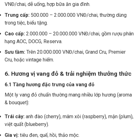
VNĐ/chai, dễ uống, hợp bữa ăn gia đình.
Trung cấp:
500.000 – 2.000.000 VNĐ/chai, thường dùng
trong tiệc, biếu tặng.
Cao cấp:
2.000.000 – 20.000.000 VNĐ/chai, gồm rượu phân
hạng AOC, DOCG, Reserva.
Sưu tầm:
Trên 20.000.000 VNĐ/chai, Grand Cru, Premier
Cru, hoặc vintage hiếm.
6. Hương vị vang đỏ & trải nghiệm thưởng thức
6.1 Tầng hương đặc trưng của vang đỏ
Một ly vang đỏ chuẩn thường mang nhiều lớp hương (aroma
& bouquet):
Trái cây:
anh đào (cherry), mâm xôi (raspberry), mận (plum),
việt quất (blueberry).
Gia vị:
tiêu đen, quế, hồi, thảo mộc.