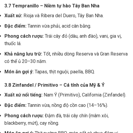
3.7 Tempranillo – Niềm tự hào Tây Ban Nha
Xuất xứ:
Rioja và Ribera del Duero, Tây Ban Nha.
Đặc điểm:
Tannin vừa phải, acid cân bằng.
Phong cách rượu:
Trái cây đỏ (dâu, anh đào), vani, gia vị,
thuốc lá.
Khả năng lưu trữ:
Tốt, nhiều dòng Reserva và Gran Reserva
có thể ủ 20–30 năm.
Món ăn gợi ý:
Tapas, thịt nguội, paella, BBQ.
3.8 Zinfandel / Primitivo – Cá tính của Mỹ & Ý
Xuất xứ nổi tiếng:
Nam Ý (Primitivo), California (Zinfandel).
Đặc điểm:
Tannin vừa, nồng độ cồn cao (14–16%).
Phong cách rượu:
Đậm đà, trái cây chín (mâm xôi,
blackberry, mứt), cay nồng.