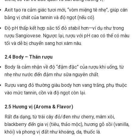
Axit tạo ra cảm giác tươi mới, “vòm miệng tê nhẹ”, giúp cân
bằng vị chát của tannin và độ ngọt (nếu có).
Độ pH thấp kết hợp sắc tố đỏ stabil hơn—ví dụ như trong
rượu Sangiovese. Ngược lại, rượu với pH cao có thể có màu
tối và dễ bị chuyển sang hơi xám nâu.
2.4 Body – Thân rượu
Body là cảm nhận về độ “đậm đặc” của rượu khi uống, từ
nhẹ như nước đến đậm như sữa nguyên chất.
Rượu vang đỏ thường giàu body hơn vang trắng, phụ thuộc
vào mức tannin, cồn và độ ngọt còn lại.
2.5 Hương vị (Aroma & Flavor)
Rất đa dạng, từ trái cây đỏ/đen như cherry, mâm xôi,
blackberry đến gia vị (tiêu, thảo mộc), hương gỗ sồi (vanilla,
khói) và phong vị đất như khoáng, da, thuốc lá.