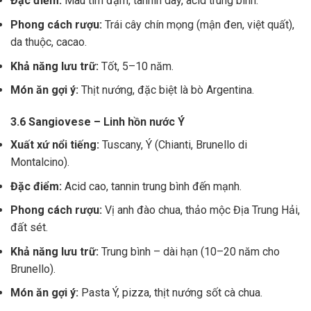
Đặc điểm:
Màu tím đậm, tannin dày, acid trung bình.
Phong cách rượu:
Trái cây chín mọng (mận đen, việt quất),
da thuộc, cacao.
Khả năng lưu trữ:
Tốt, 5–10 năm.
Món ăn gợi ý:
Thịt nướng, đặc biệt là bò Argentina.
3.6 Sangiovese – Linh hồn nước Ý
Xuất xứ nổi tiếng:
Tuscany, Ý (Chianti, Brunello di
Montalcino).
Đặc điểm:
Acid cao, tannin trung bình đến mạnh.
Phong cách rượu:
Vị anh đào chua, thảo mộc Địa Trung Hải,
đất sét.
Khả năng lưu trữ:
Trung bình – dài hạn (10–20 năm cho
Brunello).
Món ăn gợi ý:
Pasta Ý, pizza, thịt nướng sốt cà chua.