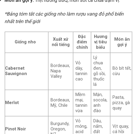
Món ăn gợi ý:
Thịt nướng BBQ, món sốt cà chua đậm vị.
*Bảng tóm tắt các giống nho làm rượu vang đỏ phổ biến
nhất trên thế giới
Đặc
Hương
Xuất xứ
Món ăn
Giống nho
điểm
vị tiêu
nổi tiếng
gợi ý
chính
biểu
Lý
Vỏ
chua
Bordeaux,
Cabernet
dày,
đen,
Bò bít tết,
Napa
Sauvignon
tannin
gỗ sồi,
cừu
Valley
cao
thuốc
lá
Mềm
Mận,
Pasta,
Bordeaux,
mại,
socola,
Merlot
pizza, gà
Mỹ, Chile
tannin
anh
quay
vừa
đào
Vỏ
Dâu,
Burgundy,
mỏng,
nấm,
Vịt quay,
Pinot Noir
Oregon,
acid
đất
cá hồi