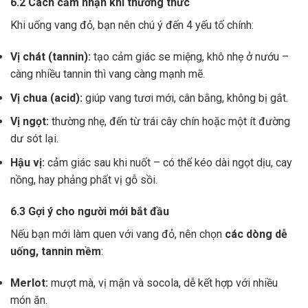
6.2 Cách cảm nhận khi thưởng thức
Khi uống vang đỏ, bạn nên chú ý đến 4 yếu tố chính:
Vị chát (tannin):
tạo cảm giác se miệng, khô nhẹ ở nướu –
càng nhiều tannin thì vang càng mạnh mẽ.
Vị chua (acid):
giúp vang tươi mới, cân bằng, không bị gắt.
Vị ngọt:
thường nhẹ, đến từ trái cây chín hoặc một ít đường
dư sót lại.
Hậu vị:
cảm giác sau khi nuốt – có thể kéo dài ngọt dịu, cay
nồng, hay phảng phất vị gỗ sồi.
6.3 Gợi ý cho người mới bắt đầu
Nếu bạn mới làm quen với vang đỏ, nên chọn
các dòng dễ
uống, tannin mềm
:
Merlot:
mượt mà, vị mận và socola, dễ kết hợp với nhiều
món ăn.