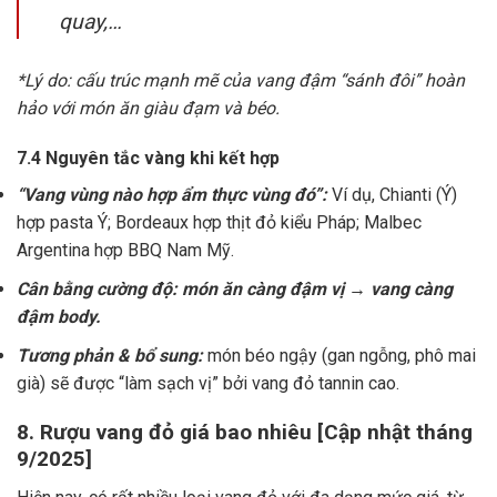
quay,…
*Lý do: cấu trúc mạnh mẽ của vang đậm “sánh đôi” hoàn
hảo với món ăn giàu đạm và béo.
7.4 Nguyên tắc vàng khi kết hợp
“Vang vùng nào hợp ẩm thực vùng đó”:
Ví dụ, Chianti (Ý)
hợp pasta Ý; Bordeaux hợp thịt đỏ kiểu Pháp; Malbec
Argentina hợp BBQ Nam Mỹ.
Cân bằng cường độ: món ăn càng đậm vị → vang càng
đậm body.
Tương phản & bổ sung:
món béo ngậy (gan ngỗng, phô mai
già) sẽ được “làm sạch vị” bởi vang đỏ tannin cao.
8. Rượu vang đỏ giá bao nhiêu [Cập nhật tháng
9/2025]