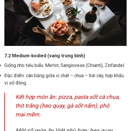
7.2 Medium-bodied (vang trung bình)
Giống nho tiêu biểu: Merlot, Sangiovese (Chianti), Zinfandel.
Đặc điểm: cân bằng giữa vị chát – chua – trái cây, hợp khẩu
vị số đông.
Kết hợp món ăn: pizza, pasta sốt cà chua,
thịt trắng (heo quay, gà sốt nấm), phô
mai mềm.
Một số món ăn Việt phù hợp: heo quay