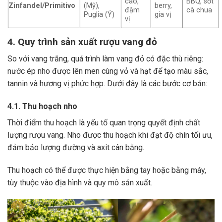
cao,
BBQ, sốt
Zinfandel/Primitivo
(Mỹ),
berry,
đậm
cà chua
Puglia (Ý)
gia vị
vị
4. Quy trình sản xuất rượu vang đỏ
So với vang trắng, quá trình làm vang đỏ có đặc thù riêng:
nước ép nho được lên men cùng vỏ và hạt để tạo màu sắc,
tannin và hương vị phức hợp. Dưới đây là các bước cơ bản:
4.1. Thu hoạch nho
Thời điểm thu hoạch là yếu tố quan trọng quyết định chất
lượng rượu vang. Nho được thu hoạch khi đạt độ chín tối ưu,
đảm bảo lượng đường và axit cân bằng.
Thu hoạch có thể được thực hiện bằng tay hoặc bằng máy,
tùy thuộc vào địa hình và quy mô sản xuất.