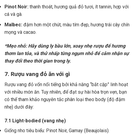
Pinot Noir:
thanh thoát, hương quả đỏ tươi, ít tannin, hợp với
cá và gà.
Malbec:
đậm hơn một chút, màu tím đẹp, hương trái cây chín
mọng và cacao.
*Mẹo nhỏ: Hãy dùng ly bầu lớn, xoay nhẹ rượu để hương
thơm lan tỏa, và thử nhấp từng ngụm nhỏ để cảm nhận sự
thay đổi theo thời gian trong ly.
7. Rượu vang đỏ ăn với gì
Rượu vang đỏ vốn nổi tiếng bởi khả năng “bắt cặp” linh hoạt
với nhiều món ăn. Tuy nhiên, để đạt sự hài hòa trọn vẹn, bạn
có thể tham khảo nguyên tắc phân loại theo body (độ đậm
nhẹ) dưới đây:
7.1 Light-bodied (vang nhẹ)
Giống nho tiêu biểu: Pinot Noir, Gamay (Beaujolais).