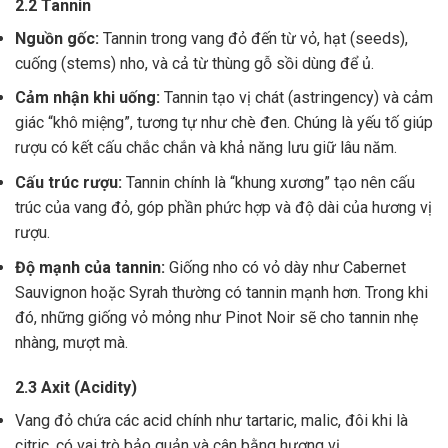
2.2 Tannin
Nguồn gốc:
Tannin trong vang đỏ đến từ vỏ, hạt (seeds),
cuống (stems) nho, và cả từ thùng gỗ sồi dùng để ủ.
Cảm nhận khi uống:
Tannin tạo vị chát (astringency) và cảm
giác “khô miệng”, tương tự như chè đen. Chúng là yếu tố giúp
rượu có kết cấu chắc chắn và khả năng lưu giữ lâu năm.
Cấu trúc rượu:
Tannin chính là “khung xương” tạo nên cấu
trúc của vang đỏ, góp phần phức hợp và độ dài của hương vị
rượu.
Độ mạnh của tannin:
Giống nho có vỏ dày như Cabernet
Sauvignon hoặc Syrah thường có tannin mạnh hơn. Trong khi
đó, những giống vỏ mỏng như Pinot Noir sẽ cho tannin nhẹ
nhàng, mượt mà.
2.3 Axit (Acidity)
Vang đỏ chứa các acid chính như tartaric, malic, đôi khi là
citric, có vai trò bảo quản và cân bằng hương vị .