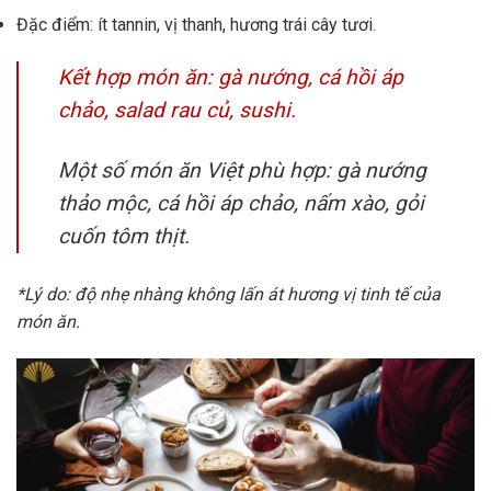
Đặc điểm: ít tannin, vị thanh, hương trái cây tươi.
Kết hợp món ăn: gà nướng, cá hồi áp
chảo, salad rau củ, sushi.
Một số món ăn Việt phù hợp: gà nướng
thảo mộc, cá hồi áp chảo, nấm xào, gỏi
cuốn tôm thịt.
*Lý do: độ nhẹ nhàng không lấn át hương vị tinh tế của
món ăn.