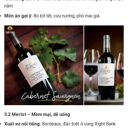
năm.
Món ăn gợi ý:
Bò bít tết, cừu nướng, phô mai già.
3.2 Merlot – Mềm mại, dễ uống
Xuất xứ nổi tiếng:
Bordeaux, đặc biệt ở vùng Right Bank