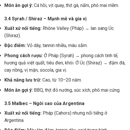
Món ăn gợi ý:
Cá hồi, vịt quay, thịt gà, nấm, phô mai mềm.
3.4 Syrah / Shiraz – Mạnh mẽ và gia vị
Xuất xứ nổi tiếng:
Rhône Valley (Pháp) → lan sang Úc
(Shiraz).
Đặc điểm:
Vỏ dày, tannin nhiều, màu sẫm.
Phong cách rượu:
Ở Pháp (Syrah) → phong cách tinh tế,
hương quả việt quất, tiêu đen, khói. Ở Úc (Shiraz) → đậm đà,
cay nồng, vị mận, socola, gia vị.
Khả năng lưu trữ:
Cao, từ 10–20 năm.
Món ăn gợi ý:
BBQ, thịt đỏ nướng, xúc xích, phô mai cứng.
3.5 Malbec – Ngôi sao của Argentina
Xuất xứ nổi tiếng:
Pháp (Cahors) nhưng nổi tiếng ở
Argentina.