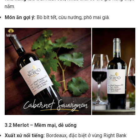
năm.
Món ăn gợi ý:
Bò bít tết, cừu nướng, phô mai già.
3.2 Merlot – Mềm mại, dễ uống
Xuất xứ nổi tiếng:
Bordeaux, đặc biệt ở vùng Right Bank