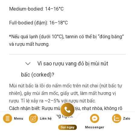
Medium-bodied: 14–16°C
Full-bodied (đậm): 16–18°C
*Nếu quá lạnh (dưới 10°C), tannin có thể bị “đóng băng”
và rượu mất hương.
Vì sao rượu vang đỏ bị mùi nút
bấc (corked)?
Mùi nút bấc là lỗi do nấm mốc trên nút chai (nút bấc tự
nhiên), gây mùi ẩm mốc, giấy ướt, làm mất hương vị
rượu. Tỉ lệ xảy ra ~2–5% với rượu nút bấc.
Cách nhận biết: Rượu mùi khó chịu, nhạt nhòa, không rõ
hương trái cây dù là vang ngon.
Menu
Liên hệ
Zalo
Gọi ngay
Messenger
Nếu gặp lỗi này, bạn nên liên hệ cửa hàng đổi trả (nếu có