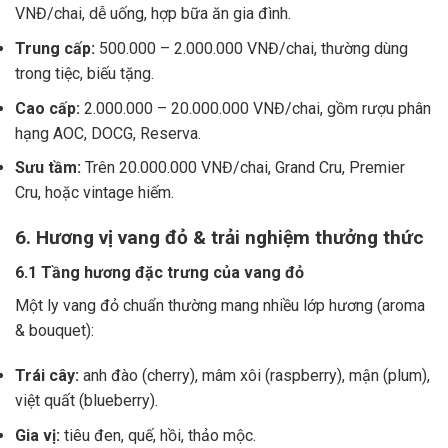
VNĐ/chai, dễ uống, hợp bữa ăn gia đình.
Trung cấp:
500.000 – 2.000.000 VNĐ/chai, thường dùng
trong tiệc, biếu tặng.
Cao cấp:
2.000.000 – 20.000.000 VNĐ/chai, gồm rượu phân
hạng AOC, DOCG, Reserva.
Sưu tầm:
Trên 20.000.000 VNĐ/chai, Grand Cru, Premier
Cru, hoặc vintage hiếm.
6. Hương vị vang đỏ & trải nghiệm thưởng thức
6.1 Tầng hương đặc trưng của vang đỏ
Một ly vang đỏ chuẩn thường mang nhiều lớp hương (aroma
& bouquet):
Trái cây:
anh đào (cherry), mâm xôi (raspberry), mận (plum),
việt quất (blueberry).
Gia vị:
tiêu đen, quế, hồi, thảo mộc.