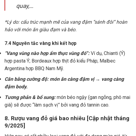
quay,…
*Lý do: cấu trúc mạnh mẽ của vang đậm “sánh đôi” hoàn
hảo với món ăn giàu đạm và béo.
7.4 Nguyên tắc vàng khi kết hợp
“Vang vùng nào hợp ẩm thực vùng đó”:
Ví dụ, Chianti (Ý)
hợp pasta Ý; Bordeaux hợp thịt đỏ kiểu Pháp; Malbec
Argentina hợp BBQ Nam Mỹ.
Cân bằng cường độ: món ăn càng đậm vị → vang càng
đậm body.
Tương phản & bổ sung:
món béo ngậy (gan ngỗng, phô mai
già) sẽ được “làm sạch vị” bởi vang đỏ tannin cao.
8. Rượu vang đỏ giá bao nhiêu [Cập nhật tháng
9/2025]