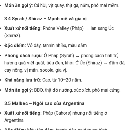
Món ăn gợi ý:
Cá hồi, vịt quay, thịt gà, nấm, phô mai mềm.
3.4 Syrah / Shiraz – Mạnh mẽ và gia vị
Xuất xứ nổi tiếng:
Rhône Valley (Pháp) → lan sang Úc
(Shiraz).
Đặc điểm:
Vỏ dày, tannin nhiều, màu sẫm.
Phong cách rượu:
Ở Pháp (Syrah) → phong cách tinh tế,
hương quả việt quất, tiêu đen, khói. Ở Úc (Shiraz) → đậm đà,
cay nồng, vị mận, socola, gia vị.
Khả năng lưu trữ:
Cao, từ 10–20 năm.
Món ăn gợi ý:
BBQ, thịt đỏ nướng, xúc xích, phô mai cứng.
3.5 Malbec – Ngôi sao của Argentina
Xuất xứ nổi tiếng:
Pháp (Cahors) nhưng nổi tiếng ở
Argentina.