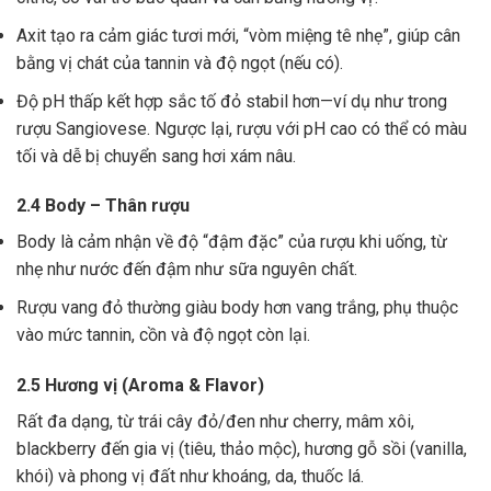
Axit tạo ra cảm giác tươi mới, “vòm miệng tê nhẹ”, giúp cân
bằng vị chát của tannin và độ ngọt (nếu có).
Độ pH thấp kết hợp sắc tố đỏ stabil hơn—ví dụ như trong
rượu Sangiovese. Ngược lại, rượu với pH cao có thể có màu
tối và dễ bị chuyển sang hơi xám nâu.
2.4 Body – Thân rượu
Body là cảm nhận về độ “đậm đặc” của rượu khi uống, từ
nhẹ như nước đến đậm như sữa nguyên chất.
Rượu vang đỏ thường giàu body hơn vang trắng, phụ thuộc
vào mức tannin, cồn và độ ngọt còn lại.
2.5 Hương vị (Aroma & Flavor)
Rất đa dạng, từ trái cây đỏ/đen như cherry, mâm xôi,
blackberry đến gia vị (tiêu, thảo mộc), hương gỗ sồi (vanilla,
khói) và phong vị đất như khoáng, da, thuốc lá.