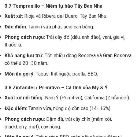
3.7 Tempranillo – Niềm tự hào Tây Ban Nha
Xuất xứ:
Rioja và Ribera del Duero, Tây Ban Nha.
Đặc điểm:
Tannin vừa phải, acid cân bằng.
Phong cách rượu:
Trái cây đỏ (dâu, anh đào), vani, gia vị,
thuốc lá.
Khả năng lưu trữ:
Tốt, nhiều dòng Reserva và Gran Reserva
có thể ủ 20–30 năm.
Món ăn gợi ý:
Tapas, thịt nguội, paella, BBQ.
3.8 Zinfandel / Primitivo – Cá tính của Mỹ & Ý
Xuất xứ nổi tiếng:
Nam Ý (Primitivo), California (Zinfandel).
Đặc điểm:
Tannin vừa, nồng độ cồn cao (14–16%).
Phong cách rượu:
Đậm đà, trái cây chín (mâm xôi,
blackberry, mứt), cay nồng.