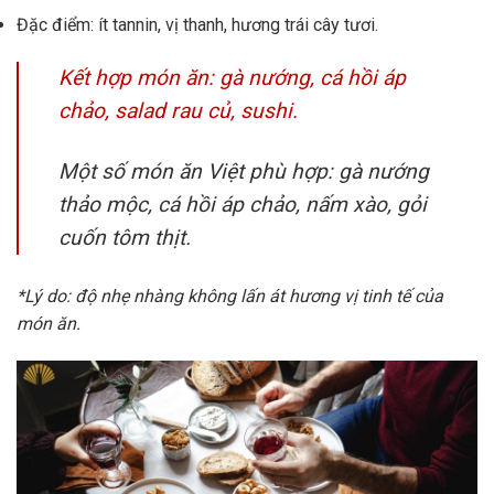
Đặc điểm: ít tannin, vị thanh, hương trái cây tươi.
Kết hợp món ăn: gà nướng, cá hồi áp
chảo, salad rau củ, sushi.
Một số món ăn Việt phù hợp: gà nướng
thảo mộc, cá hồi áp chảo, nấm xào, gỏi
cuốn tôm thịt.
*Lý do: độ nhẹ nhàng không lấn át hương vị tinh tế của
món ăn.