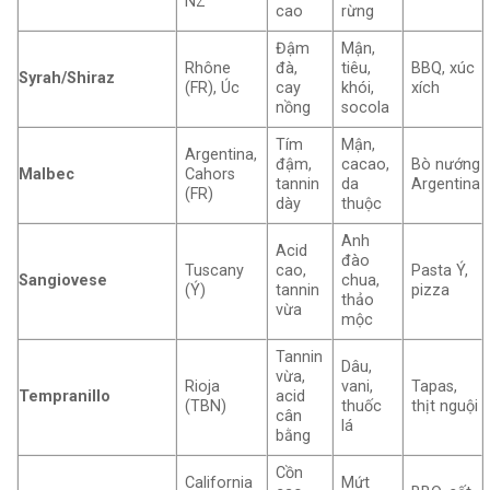
NZ
cao
rừng
Đậm
Mận,
Rhône
đà,
tiêu,
BBQ, xúc
Syrah/Shiraz
(FR), Úc
cay
khói,
xích
nồng
socola
Tím
Mận,
Argentina,
đậm,
cacao,
Bò nướng
Malbec
Cahors
tannin
da
Argentina
(FR)
dày
thuộc
Anh
Acid
đào
Tuscany
cao,
Pasta Ý,
Sangiovese
chua,
(Ý)
tannin
pizza
thảo
vừa
mộc
Tannin
Dâu,
vừa,
Rioja
vani,
Tapas,
Tempranillo
acid
(TBN)
thuốc
thịt nguội
cân
lá
bằng
Cồn
California
Mứt