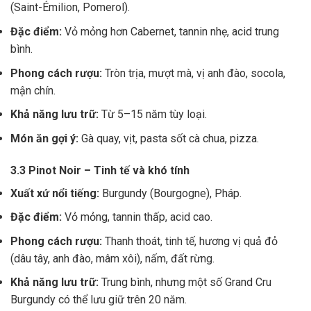
(Saint-Émilion, Pomerol).
Đặc điểm:
Vỏ mỏng hơn Cabernet, tannin nhẹ, acid trung
bình.
Phong cách rượu:
Tròn trịa, mượt mà, vị anh đào, socola,
mận chín.
Khả năng lưu trữ:
Từ 5–15 năm tùy loại.
Món ăn gợi ý:
Gà quay, vịt, pasta sốt cà chua, pizza.
3.3 Pinot Noir – Tinh tế và khó tính
Xuất xứ nổi tiếng:
Burgundy (Bourgogne), Pháp.
Đặc điểm:
Vỏ mỏng, tannin thấp, acid cao.
Phong cách rượu:
Thanh thoát, tinh tế, hương vị quả đỏ
(dâu tây, anh đào, mâm xôi), nấm, đất rừng.
Khả năng lưu trữ:
Trung bình, nhưng một số Grand Cru
Burgundy có thể lưu giữ trên 20 năm.