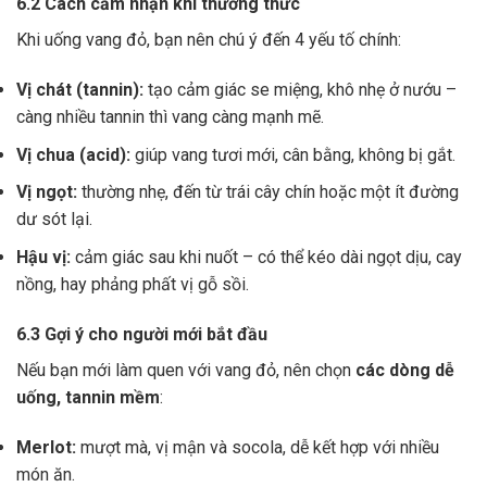
6.2 Cách cảm nhận khi thưởng thức
Khi uống vang đỏ, bạn nên chú ý đến 4 yếu tố chính:
Vị chát (tannin):
tạo cảm giác se miệng, khô nhẹ ở nướu –
càng nhiều tannin thì vang càng mạnh mẽ.
Vị chua (acid):
giúp vang tươi mới, cân bằng, không bị gắt.
Vị ngọt:
thường nhẹ, đến từ trái cây chín hoặc một ít đường
dư sót lại.
Hậu vị:
cảm giác sau khi nuốt – có thể kéo dài ngọt dịu, cay
nồng, hay phảng phất vị gỗ sồi.
6.3 Gợi ý cho người mới bắt đầu
Nếu bạn mới làm quen với vang đỏ, nên chọn
các dòng dễ
uống, tannin mềm
:
Merlot:
mượt mà, vị mận và socola, dễ kết hợp với nhiều
món ăn.