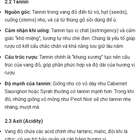
2.2 Tannin
Nguồn gốc:
Tannin trong vang đỏ đến từ vỏ, hạt (seeds),
cuống (stems) nho, và cả từ thùng gỗ sồi dùng để ủ.
Cảm nhận khi uống:
Tannin tạo vị chát (astringency) và cảm
giác “khô miệng”, tương tự như chè đen. Chúng là yếu tố giúp
rượu có kết cấu chắc chắn và khả năng lưu giữ lâu năm.
Cấu trúc rượu:
Tannin chính là “khung xương” tạo nên cấu
trúc của vang đỏ, góp phần phức hợp và độ dài của hương vị
rượu.
Độ mạnh của tannin:
Giống nho có vỏ dày như Cabernet
Sauvignon hoặc Syrah thường có tannin mạnh hơn. Trong khi
đó, những giống vỏ mỏng như Pinot Noir sẽ cho tannin nhẹ
nhàng, mượt mà.
2.3 Axit (Acidity)
Vang đỏ chứa các acid chính như tartaric, malic, đôi khi là
citric, có vai trò bảo quản và cân bằng hương vị .