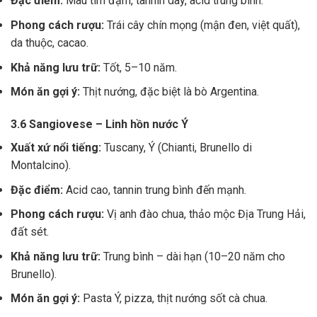
Đặc điểm:
Màu tím đậm, tannin dày, acid trung bình.
Phong cách rượu:
Trái cây chín mọng (mận đen, việt quất),
da thuộc, cacao.
Khả năng lưu trữ:
Tốt, 5–10 năm.
Món ăn gợi ý:
Thịt nướng, đặc biệt là bò Argentina.
3.6 Sangiovese – Linh hồn nước Ý
Xuất xứ nổi tiếng:
Tuscany, Ý (Chianti, Brunello di
Montalcino).
Đặc điểm:
Acid cao, tannin trung bình đến mạnh.
Phong cách rượu:
Vị anh đào chua, thảo mộc Địa Trung Hải,
đất sét.
Khả năng lưu trữ:
Trung bình – dài hạn (10–20 năm cho
Brunello).
Món ăn gợi ý:
Pasta Ý, pizza, thịt nướng sốt cà chua.