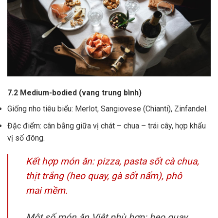
7.2 Medium-bodied (vang trung bình)
Giống nho tiêu biểu: Merlot, Sangiovese (Chianti), Zinfandel.
Đặc điểm: cân bằng giữa vị chát – chua – trái cây, hợp khẩu
vị số đông.
Kết hợp món ăn: pizza, pasta sốt cà chua,
thịt trắng (heo quay, gà sốt nấm), phô
mai mềm.
Một số món ăn Việt phù hợp: heo quay