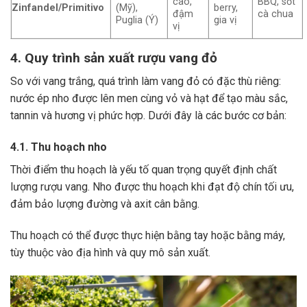
cao,
BBQ, sốt
Zinfandel/Primitivo
(Mỹ),
berry,
đậm
cà chua
Puglia (Ý)
gia vị
vị
4. Quy trình sản xuất rượu vang đỏ
So với vang trắng, quá trình làm vang đỏ có đặc thù riêng:
nước ép nho được lên men cùng vỏ và hạt để tạo màu sắc,
tannin và hương vị phức hợp. Dưới đây là các bước cơ bản:
4.1. Thu hoạch nho
Thời điểm thu hoạch là yếu tố quan trọng quyết định chất
lượng rượu vang. Nho được thu hoạch khi đạt độ chín tối ưu,
đảm bảo lượng đường và axit cân bằng.
Thu hoạch có thể được thực hiện bằng tay hoặc bằng máy,
tùy thuộc vào địa hình và quy mô sản xuất.