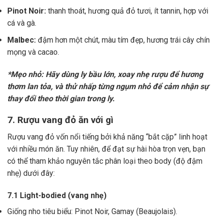
Pinot Noir:
thanh thoát, hương quả đỏ tươi, ít tannin, hợp với
cá và gà.
Malbec:
đậm hơn một chút, màu tím đẹp, hương trái cây chín
mọng và cacao.
*Mẹo nhỏ: Hãy dùng ly bầu lớn, xoay nhẹ rượu để hương
thơm lan tỏa, và thử nhấp từng ngụm nhỏ để cảm nhận sự
thay đổi theo thời gian trong ly.
7. Rượu vang đỏ ăn với gì
Rượu vang đỏ vốn nổi tiếng bởi khả năng “bắt cặp” linh hoạt
với nhiều món ăn. Tuy nhiên, để đạt sự hài hòa trọn vẹn, bạn
có thể tham khảo nguyên tắc phân loại theo body (độ đậm
nhẹ) dưới đây:
7.1 Light-bodied (vang nhẹ)
Giống nho tiêu biểu: Pinot Noir, Gamay (Beaujolais).