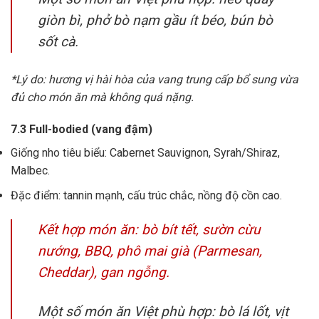
giòn bì, phở bò nạm gầu ít béo, bún bò
sốt cà.
*Lý do: hương vị hài hòa của vang trung cấp bổ sung vừa
đủ cho món ăn mà không quá nặng.
7.3 Full-bodied (vang đậm)
Giống nho tiêu biểu: Cabernet Sauvignon, Syrah/Shiraz,
Malbec.
Đặc điểm: tannin mạnh, cấu trúc chắc, nồng độ cồn cao.
Kết hợp món ăn: bò bít tết, sườn cừu
nướng, BBQ, phô mai già (Parmesan,
Cheddar), gan ngỗng.
Một số món ăn Việt phù hợp: bò lá lốt, vịt