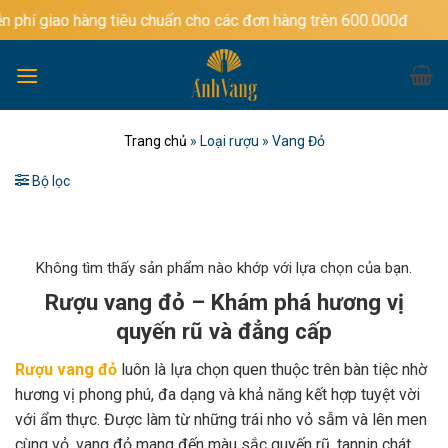
Bỏ
àng tiêu chuẩn cho các đơn hàng trên 600.000đ
qua
nội
dung
Trang chủ
»
Loại rượu
»
Vang Đỏ
Bộ lọc
Không tìm thấy sản phẩm nào khớp với lựa chọn của bạn.
Rượu vang đỏ – Khám phá hương vị
quyến rũ và đẳng cấp
Rượu vang đỏ
luôn là lựa chọn quen thuộc trên bàn tiệc nhờ
hương vị phong phú, đa dạng và khả năng kết hợp tuyệt vời
với ẩm thực. Được làm từ những trái nho vỏ sẫm và lên men
cùng vỏ, vang đỏ mang đến màu sắc quyến rũ, tannin chát