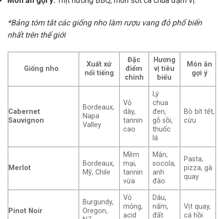
Món ăn gợi ý:
Thịt nướng BBQ, món sốt cà chua đậm vị.
*Bảng tóm tắt các giống nho làm rượu vang đỏ phổ biến
nhất trên thế giới
Đặc
Hương
Xuất xứ
Món ăn
Giống nho
điểm
vị tiêu
nổi tiếng
gợi ý
chính
biểu
Lý
Vỏ
chua
Bordeaux,
Cabernet
dày,
đen,
Bò bít tết,
Napa
Sauvignon
tannin
gỗ sồi,
cừu
Valley
cao
thuốc
lá
Mềm
Mận,
Pasta,
Bordeaux,
mại,
socola,
Merlot
pizza, gà
Mỹ, Chile
tannin
anh
quay
vừa
đào
Vỏ
Dâu,
Burgundy,
mỏng,
nấm,
Vịt quay,
Pinot Noir
Oregon,
acid
đất
cá hồi