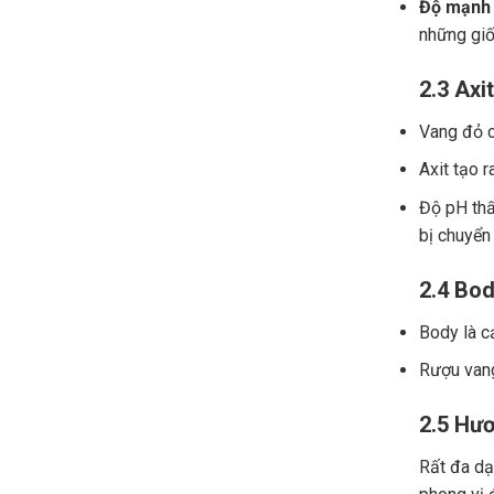
Độ mạnh 
những giố
2.3 Axit
Vang đỏ ch
Axit tạo r
Độ pH thấ
bị chuyển
2.4 Bod
Body là c
Rượu vang
2.5 Hươ
Rất đa dạn