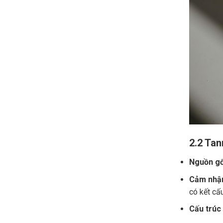
2.2 Tan
Nguồn gố
Cảm nhận
có kết cấ
Cấu trúc