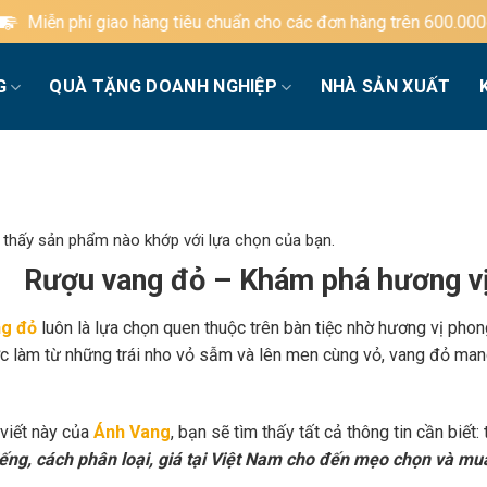
ng tiêu chuẩn cho các đơn hàng trên 600.000đ
G
QUÀ TẶNG DOANH NGHIỆP
NHÀ SẢN XUẤT
 thấy sản phẩm nào khớp với lựa chọn của bạn.
Rượu vang đỏ – Khám phá hương vị
g đỏ
luôn là lựa chọn quen thuộc trên bàn tiệc nhờ hương vị phon
c làm từ những trái nho vỏ sẫm và lên men cùng vỏ, vang đỏ mang
 viết này của
Ánh Vang
, bạn sẽ tìm thấy tất cả thông tin cần biết:
iếng, cách phân loại, giá tại Việt Nam cho đến mẹo chọn và mu