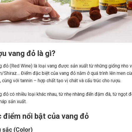
ợu vang đỏ là gì?
 đỏ (Red Wine) là loại vang được sản xuất từ những giống nho 
ah/Shiraz… Điểm đặc biệt của vang đỏ nằm ở quá trình lên men c
 cùng với tannin – hợp chất tạo vị chát và cấu trúc cho rượu.
 đỏ có nhiều loại khác nhau, từ nhẹ nhàng đến đậm đà, từ ngọt đế
áp sản xuất.
c điểm nổi bật của vang đỏ
 sắc (Color)