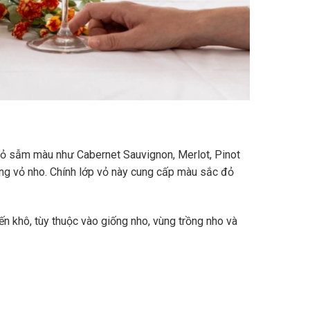
vỏ sẫm màu như Cabernet Sauvignon, Merlot, Pinot
ùng vỏ nho. Chính lớp vỏ này cung cấp màu sắc đỏ
n khô, tùy thuộc vào giống nho, vùng trồng nho và