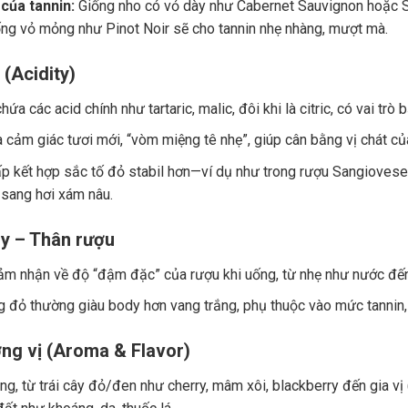
của tannin:
Giống nho có vỏ dày như Cabernet Sauvignon hoặc Sy
ng vỏ mỏng như Pinot Noir sẽ cho tannin nhẹ nhàng, mượt mà.
 (Acidity)
ứa các acid chính như tartaric, malic, đôi khi là citric, có vai trò
a cảm giác tươi mới, “vòm miệng tê nhẹ”, giúp cân bằng vị chát củ
p kết hợp sắc tố đỏ stabil hơn—ví dụ như trong rượu Sangiovese.
 sang hơi xám nâu.
y – Thân rượu
ảm nhận về độ “đậm đặc” của rượu khi uống, từ nhẹ như nước đế
 đỏ thường giàu body hơn vang trắng, phụ thuộc vào mức tannin, 
ng vị (Aroma & Flavor)
g, từ trái cây đỏ/đen như cherry, mâm xôi, blackberry đến gia vị (