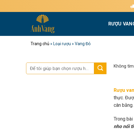
Bỏ
Miễn phí giao hà
qua
nội
RƯỢU VAN
dung
Trang chủ
»
Loại rượu
»
Vang Đỏ
Tìm
Không tìm
kiếm:
Rượu van
thực. Đượ
cân bằng.
Trong bài
nho nổi t