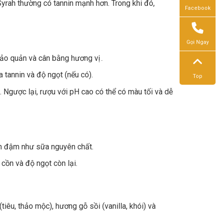
rah thường có tannin mạnh hơn. Trong khi đó,
Facebook
Gọi Ngay
 bảo quản và cân bằng hương vị .
a tannin và độ ngọt (nếu có).
Top
 Ngược lại, rượu với pH cao có thể có màu tối và dễ
n đậm như sữa nguyên chất.
cồn và độ ngọt còn lại.
tiêu, thảo mộc), hương gỗ sồi (vanilla, khói) và