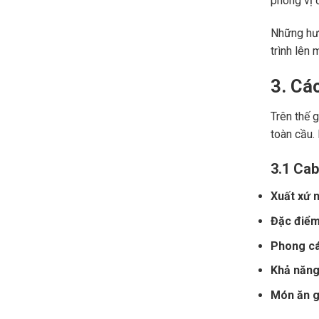
phong vị đ
Những hươ
trình lên 
3. Cá
Trên thế 
toàn cầu.
3.1 Cab
Xuất xứ n
Đặc điểm
Phong cá
Khả năng 
Món ăn gợ