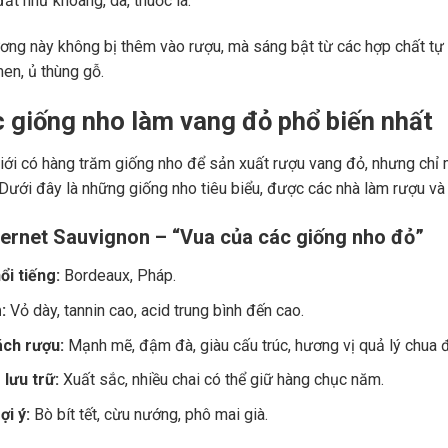
ất như khoáng, da, thuốc lá.
ng này không bị thêm vào rượu, mà sáng bật từ các hợp chất tự 
men, ủ thùng gỗ.
c giống nho làm vang đỏ phổ biến nhất
giới có hàng trăm giống nho để sản xuất rượu vang đỏ, nhưng chỉ m
 Dưới đây là những giống nho tiêu biểu, được các nhà làm rượu và
ernet Sauvignon – “Vua của các giống nho đỏ”
ổi tiếng:
Bordeaux, Pháp.
:
Vỏ dày, tannin cao, acid trung bình đến cao.
ch rượu:
Mạnh mẽ, đậm đà, giàu cấu trúc, hương vị quả lý chua đe
lưu trữ:
Xuất sắc, nhiều chai có thể giữ hàng chục năm.
i ý:
Bò bít tết, cừu nướng, phô mai già.