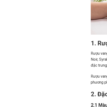
1. Rư
Rượu vang
Noir, Syr
đặc trưng,
Rượu vang
phương ph
2. Đặ
2.1 Màu