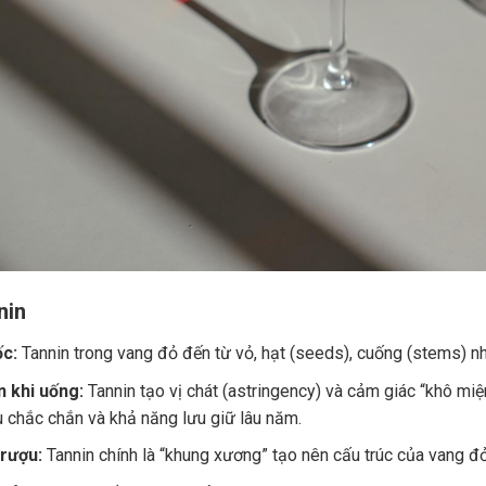
nin
c:
Tannin trong vang đỏ đến từ vỏ, hạt (seeds), cuống (stems) nh
 khi uống:
Tannin tạo vị chát (astringency) và cảm giác “khô miệ
u chắc chắn và khả năng lưu giữ lâu năm.
 rượu:
Tannin chính là “khung xương” tạo nên cấu trúc của vang đ