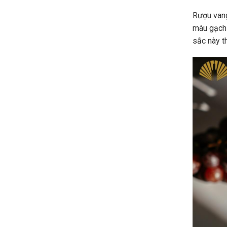
Rượu vang
màu gạch
sắc này t