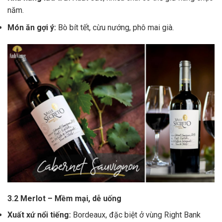
năm.
Món ăn gợi ý:
Bò bít tết, cừu nướng, phô mai già.
3.2 Merlot – Mềm mại, dễ uống
Xuất xứ nổi tiếng:
Bordeaux, đặc biệt ở vùng Right Bank