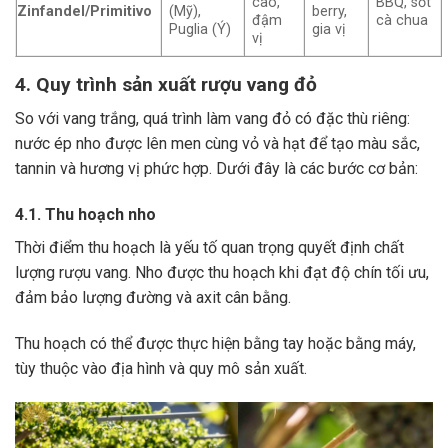
cao,
BBQ, sốt
Zinfandel/Primitivo
(Mỹ),
berry,
đậm
cà chua
Puglia (Ý)
gia vị
vị
4. Quy trình sản xuất rượu vang đỏ
So với vang trắng, quá trình làm vang đỏ có đặc thù riêng:
nước ép nho được lên men cùng vỏ và hạt để tạo màu sắc,
tannin và hương vị phức hợp. Dưới đây là các bước cơ bản:
4.1. Thu hoạch nho
Thời điểm thu hoạch là yếu tố quan trọng quyết định chất
lượng rượu vang. Nho được thu hoạch khi đạt độ chín tối ưu,
đảm bảo lượng đường và axit cân bằng.
Thu hoạch có thể được thực hiện bằng tay hoặc bằng máy,
tùy thuộc vào địa hình và quy mô sản xuất.