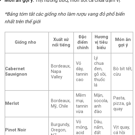
Món ăn gợi ý:
Thịt nướng BBQ, món sốt cà chua đậm vị.
*Bảng tóm tắt các giống nho làm rượu vang đỏ phổ biến
nhất trên thế giới
Đặc
Hương
Xuất xứ
Món ăn
Giống nho
điểm
vị tiêu
nổi tiếng
gợi ý
chính
biểu
Lý
Vỏ
chua
Bordeaux,
Cabernet
dày,
đen,
Bò bít tết,
Napa
Sauvignon
tannin
gỗ sồi,
cừu
Valley
cao
thuốc
lá
Mềm
Mận,
Pasta,
Bordeaux,
mại,
socola,
Merlot
pizza, gà
Mỹ, Chile
tannin
anh
quay
vừa
đào
Vỏ
Dâu,
Burgundy,
mỏng,
nấm,
Vịt quay,
Pinot Noir
Oregon,
acid
đất
cá hồi