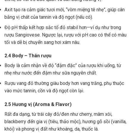
Axit tạo ra cảm giác tươi mới, “vòm miệng tê nhẹ”, giúp cân
bằng vị chát của tannin và độ ngọt (nếu có).
Độ pH thấp kết hợp sắc tố đỏ stabil hơn—ví dụ như trong
rượu Sangiovese. Ngược lại, rượu với pH cao có thể có màu
tối và dễ bị chuyển sang hơi xám nâu.
2.4 Body – Thân rượu
Body là cảm nhận về độ “đậm đặc” của rượu khi uống, từ
nhẹ như nước đến đậm như sữa nguyên chất.
Rượu vang đỏ thường giàu body hơn vang trắng, phụ thuộc
vào mức tannin, cồn và độ ngọt còn lại.
2.5 Hương vị (Aroma & Flavor)
Rất đa dạng, từ trái cây đỏ/đen như cherry, mâm xôi,
blackberry đến gia vị (tiêu, thảo mộc), hương gỗ sồi (vanilla,
khói) và phong vị đất như khoáng, da, thuốc lá.