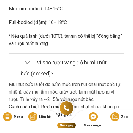
Medium-bodied: 14–16°C
Full-bodied (đậm): 16–18°C
*Nếu quá lạnh (dưới 10°C), tannin có thể bị “đóng băng”
và rượu mất hương.
Vì sao rượu vang đỏ bị mùi nút
bấc (corked)?
Mùi nút bấc là lỗi do nấm mốc trên nút chai (nút bấc tự
nhiên), gây mùi ẩm mốc, giấy ướt, làm mất hương vị
rượu. Tỉ lệ xảy ra ~2–5% với rượu nút bấc.
Cách nhận biết: Rượu mùi khó chịu, nhạt nhòa, không rõ
hương trái cây dù là vang ngon.
Menu
Liên hệ
Zalo
Gọi ngay
Messenger
Nếu gặp lỗi này, bạn nên liên hệ cửa hàng đổi trả (nếu có