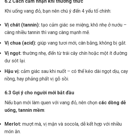
6.2 Cách cảm nhận khi thưởng thức
Khi uống vang đỏ, bạn nên chú ý đến 4 yếu tố chính:
Vị chát (tannin):
tạo cảm giác se miệng, khô nhẹ ở nướu –
càng nhiều tannin thì vang càng mạnh mẽ.
Vị chua (acid):
giúp vang tươi mới, cân bằng, không bị gắt.
Vị ngọt:
thường nhẹ, đến từ trái cây chín hoặc một ít đường
dư sót lại.
Hậu vị:
cảm giác sau khi nuốt – có thể kéo dài ngọt dịu, cay
nồng, hay phảng phất vị gỗ sồi.
6.3 Gợi ý cho người mới bắt đầu
Nếu bạn mới làm quen với vang đỏ, nên chọn
các dòng dễ
uống, tannin mềm
:
Merlot:
mượt mà, vị mận và socola, dễ kết hợp với nhiều
món ăn.