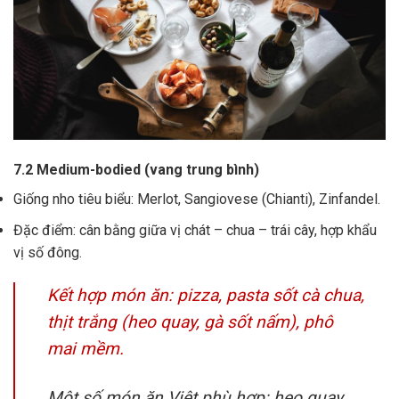
7.2 Medium-bodied (vang trung bình)
Giống nho tiêu biểu: Merlot, Sangiovese (Chianti), Zinfandel.
Đặc điểm: cân bằng giữa vị chát – chua – trái cây, hợp khẩu
vị số đông.
Kết hợp món ăn: pizza, pasta sốt cà chua,
thịt trắng (heo quay, gà sốt nấm), phô
mai mềm.
Một số món ăn Việt phù hợp: heo quay