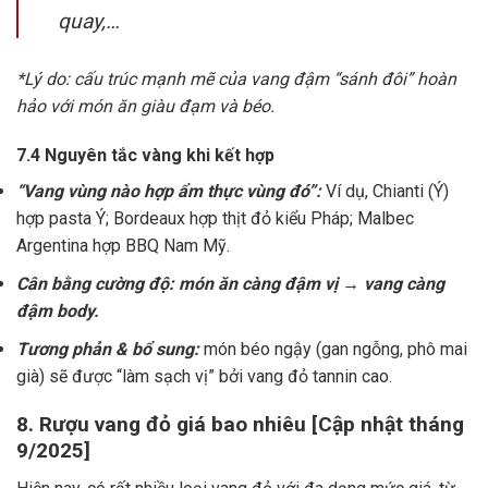
quay,…
*Lý do: cấu trúc mạnh mẽ của vang đậm “sánh đôi” hoàn
hảo với món ăn giàu đạm và béo.
7.4 Nguyên tắc vàng khi kết hợp
“Vang vùng nào hợp ẩm thực vùng đó”:
Ví dụ, Chianti (Ý)
hợp pasta Ý; Bordeaux hợp thịt đỏ kiểu Pháp; Malbec
Argentina hợp BBQ Nam Mỹ.
Cân bằng cường độ: món ăn càng đậm vị → vang càng
đậm body.
Tương phản & bổ sung:
món béo ngậy (gan ngỗng, phô mai
già) sẽ được “làm sạch vị” bởi vang đỏ tannin cao.
8. Rượu vang đỏ giá bao nhiêu [Cập nhật tháng
9/2025]