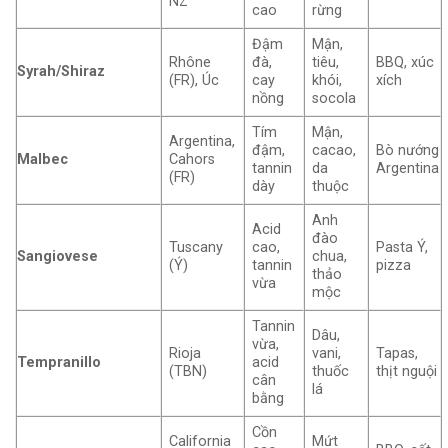
NZ
cao
rừng
Đậm
Mận,
Rhône
đà,
tiêu,
BBQ, xúc
Syrah/Shiraz
(FR), Úc
cay
khói,
xích
nồng
socola
Tím
Mận,
Argentina,
đậm,
cacao,
Bò nướng
Malbec
Cahors
tannin
da
Argentina
(FR)
dày
thuộc
Anh
Acid
đào
Tuscany
cao,
Pasta Ý,
Sangiovese
chua,
(Ý)
tannin
pizza
thảo
vừa
mộc
Tannin
Dâu,
vừa,
Rioja
vani,
Tapas,
Tempranillo
acid
(TBN)
thuốc
thịt nguội
cân
lá
bằng
Cồn
California
Mứt