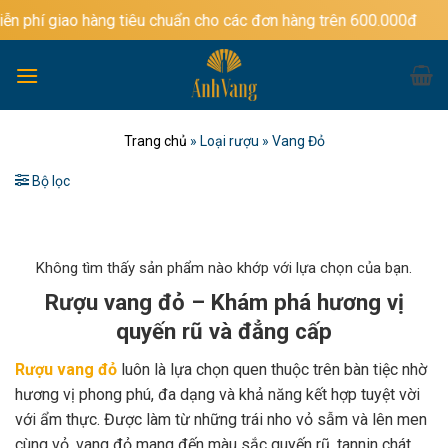
Bỏ
hàng tiêu chuẩn cho các đơn hàng trên 600.000đ
qua
nội
dung
Trang chủ
»
Loại rượu
»
Vang Đỏ
Bộ lọc
Không tìm thấy sản phẩm nào khớp với lựa chọn của bạn.
Rượu vang đỏ – Khám phá hương vị
quyến rũ và đẳng cấp
Rượu vang đỏ
luôn là lựa chọn quen thuộc trên bàn tiệc nhờ
hương vị phong phú, đa dạng và khả năng kết hợp tuyệt vời
với ẩm thực. Được làm từ những trái nho vỏ sẫm và lên men
cùng vỏ, vang đỏ mang đến màu sắc quyến rũ, tannin chát