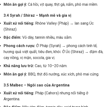
Món ăn gợi ý:
Cá hồi, vịt quay, thịt gà, nấm, phô mai mềm.
3.4 Syrah / Shiraz – Mạnh mẽ và gia vị
Xuất xứ nổi tiếng:
Rhône Valley (Pháp) → lan sang Úc
(Shiraz).
Đặc điểm:
Vỏ dày, tannin nhiều, màu sẫm.
Phong cách rượu:
Ở Pháp (Syrah) → phong cách tinh tế,
hương quả việt quất, tiêu đen, khói. Ở Úc (Shiraz) → đậm đà,
cay nồng, vị mận, socola, gia vị.
Khả năng lưu trữ:
Cao, từ 10–20 năm.
Món ăn gợi ý:
BBQ, thịt đỏ nướng, xúc xích, phô mai cứng.
3.5 Malbec – Ngôi sao của Argentina
Xuất xứ nổi tiếng:
Pháp (Cahors) nhưng nổi tiếng ở
Argentina.