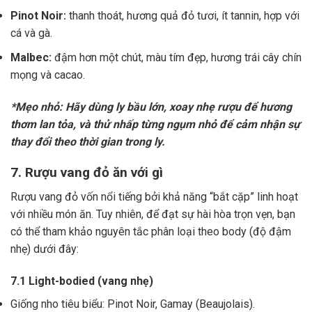
Pinot Noir:
thanh thoát, hương quả đỏ tươi, ít tannin, hợp với
cá và gà.
Malbec:
đậm hơn một chút, màu tím đẹp, hương trái cây chín
mọng và cacao.
*Mẹo nhỏ: Hãy dùng ly bầu lớn, xoay nhẹ rượu để hương
thơm lan tỏa, và thử nhấp từng ngụm nhỏ để cảm nhận sự
thay đổi theo thời gian trong ly.
7. Rượu vang đỏ ăn với gì
Rượu vang đỏ vốn nổi tiếng bởi khả năng “bắt cặp” linh hoạt
với nhiều món ăn. Tuy nhiên, để đạt sự hài hòa trọn vẹn, bạn
có thể tham khảo nguyên tắc phân loại theo body (độ đậm
nhẹ) dưới đây:
7.1 Light-bodied (vang nhẹ)
Giống nho tiêu biểu: Pinot Noir, Gamay (Beaujolais).