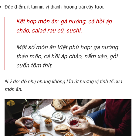
Đặc điểm: ít tannin, vị thanh, hương trái cây tươi.
Kết hợp món ăn: gà nướng, cá hồi áp
chảo, salad rau củ, sushi.
Một số món ăn Việt phù hợp: gà nướng
thảo mộc, cá hồi áp chảo, nấm xào, gỏi
cuốn tôm thịt.
*Lý do: độ nhẹ nhàng không lấn át hương vị tinh tế của
món ăn.