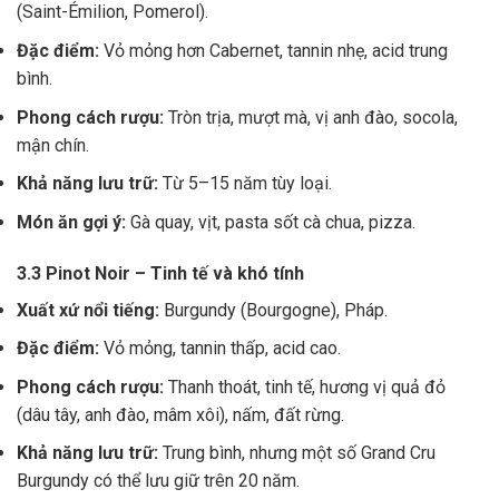
(Saint-Émilion, Pomerol).
Đặc điểm:
Vỏ mỏng hơn Cabernet, tannin nhẹ, acid trung
bình.
Phong cách rượu:
Tròn trịa, mượt mà, vị anh đào, socola,
mận chín.
Khả năng lưu trữ:
Từ 5–15 năm tùy loại.
Món ăn gợi ý:
Gà quay, vịt, pasta sốt cà chua, pizza.
3.3 Pinot Noir – Tinh tế và khó tính
Xuất xứ nổi tiếng:
Burgundy (Bourgogne), Pháp.
Đặc điểm:
Vỏ mỏng, tannin thấp, acid cao.
Phong cách rượu:
Thanh thoát, tinh tế, hương vị quả đỏ
(dâu tây, anh đào, mâm xôi), nấm, đất rừng.
Khả năng lưu trữ:
Trung bình, nhưng một số Grand Cru
Burgundy có thể lưu giữ trên 20 năm.