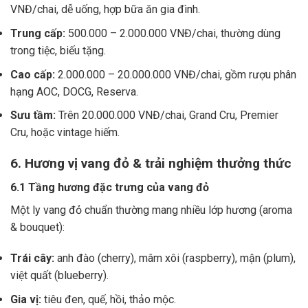
VNĐ/chai, dễ uống, hợp bữa ăn gia đình.
Trung cấp:
500.000 – 2.000.000 VNĐ/chai, thường dùng
trong tiệc, biếu tặng.
Cao cấp:
2.000.000 – 20.000.000 VNĐ/chai, gồm rượu phân
hạng AOC, DOCG, Reserva.
Sưu tầm:
Trên 20.000.000 VNĐ/chai, Grand Cru, Premier
Cru, hoặc vintage hiếm.
6. Hương vị vang đỏ & trải nghiệm thưởng thức
6.1 Tầng hương đặc trưng của vang đỏ
Một ly vang đỏ chuẩn thường mang nhiều lớp hương (aroma
& bouquet):
Trái cây:
anh đào (cherry), mâm xôi (raspberry), mận (plum),
việt quất (blueberry).
Gia vị:
tiêu đen, quế, hồi, thảo mộc.