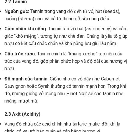
2.2 Tannin
Nguồn gốc:
Tannin trong vang đỏ đến từ vỏ, hạt (seeds),
cuống (stems) nho, và cả từ thùng gỗ sồi dùng để ủ.
Cảm nhận khi uống:
Tannin tạo vị chát (astringency) và cảm
giác “khô miệng”, tương tự như chè đen. Chúng là yếu tố giúp
rượu có kết cấu chắc chắn và khả năng lưu giữ lâu năm.
Cấu trúc rượu:
Tannin chính là “khung xương” tạo nên cấu
trúc của vang đỏ, góp phần phức hợp và độ dài của hương vị
rượu.
Độ mạnh của tannin:
Giống nho có vỏ dày như Cabernet
Sauvignon hoặc Syrah thường có tannin mạnh hơn. Trong khi
đó, những giống vỏ mỏng như Pinot Noir sẽ cho tannin nhẹ
nhàng, mượt mà.
2.3 Axit (Acidity)
Vang đỏ chứa các acid chính như tartaric, malic, đôi khi là
citric, có vai trò bảo quản và cân bằng hương vị .