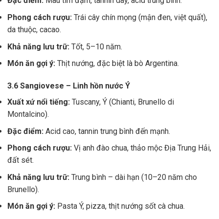
Đặc điểm:
Màu tím đậm, tannin dày, acid trung bình.
Phong cách rượu:
Trái cây chín mọng (mận đen, việt quất),
da thuộc, cacao.
Khả năng lưu trữ:
Tốt, 5–10 năm.
Món ăn gợi ý:
Thịt nướng, đặc biệt là bò Argentina.
3.6 Sangiovese – Linh hồn nước Ý
Xuất xứ nổi tiếng:
Tuscany, Ý (Chianti, Brunello di
Montalcino).
Đặc điểm:
Acid cao, tannin trung bình đến mạnh.
Phong cách rượu:
Vị anh đào chua, thảo mộc Địa Trung Hải,
đất sét.
Khả năng lưu trữ:
Trung bình – dài hạn (10–20 năm cho
Brunello).
Món ăn gợi ý:
Pasta Ý, pizza, thịt nướng sốt cà chua.