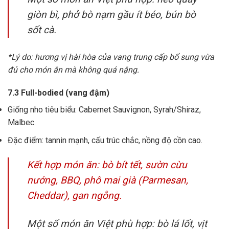
giòn bì, phở bò nạm gầu ít béo, bún bò
sốt cà.
*Lý do: hương vị hài hòa của vang trung cấp bổ sung vừa
đủ cho món ăn mà không quá nặng.
7.3 Full-bodied (vang đậm)
Giống nho tiêu biểu: Cabernet Sauvignon, Syrah/Shiraz,
Malbec.
Đặc điểm: tannin mạnh, cấu trúc chắc, nồng độ cồn cao.
Kết hợp món ăn: bò bít tết, sườn cừu
nướng, BBQ, phô mai già (Parmesan,
Cheddar), gan ngỗng.
Một số món ăn Việt phù hợp: bò lá lốt, vịt