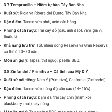
3.7 Tempranillo – Niềm tự hào Tây Ban Nha
Xuất xứ:
Rioja và Ribera del Duero, Tây Ban Nha.
Đặc điểm:
Tannin vừa phải, acid cân bằng.
Phong cách rượu:
Trái cây đỏ (dâu, anh đào), vani, gia vị,
thuốc lá.
Khả năng lưu trữ:
Tốt, nhiều dòng Reserva và Gran Reserva
có thể ủ 20–30 năm.
Món ăn gợi ý:
Tapas, thịt nguội, paella, BBQ.
3.8 Zinfandel / Primitivo – Cá tính của Mỹ & Ý
Xuất xứ nổi tiếng:
Nam Ý (Primitivo), California (Zinfandel).
Đặc điểm:
Tannin vừa, nồng độ cồn cao (14–16%).
Phong cách rượu:
Đậm đà, trái cây chín (mâm xôi,
blackberry, mứt), cay nồng.