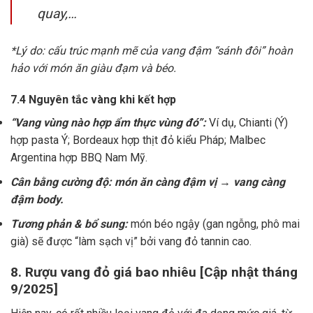
quay,…
*Lý do: cấu trúc mạnh mẽ của vang đậm “sánh đôi” hoàn
hảo với món ăn giàu đạm và béo.
7.4 Nguyên tắc vàng khi kết hợp
“Vang vùng nào hợp ẩm thực vùng đó”:
Ví dụ, Chianti (Ý)
hợp pasta Ý; Bordeaux hợp thịt đỏ kiểu Pháp; Malbec
Argentina hợp BBQ Nam Mỹ.
Cân bằng cường độ: món ăn càng đậm vị → vang càng
đậm body.
Tương phản & bổ sung:
món béo ngậy (gan ngỗng, phô mai
già) sẽ được “làm sạch vị” bởi vang đỏ tannin cao.
8. Rượu vang đỏ giá bao nhiêu [Cập nhật tháng
9/2025]