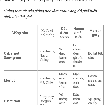
Món ăn gợi ý:
Thịt nướng BBQ, món sốt cà chua đậm vị.
*Bảng tóm tắt các giống nho làm rượu vang đỏ phổ biến
nhất trên thế giới
Đặc
Hương
Xuất xứ
Món ăn
Giống nho
điểm
vị tiêu
nổi tiếng
gợi ý
chính
biểu
Lý
Vỏ
chua
Bordeaux,
Cabernet
dày,
đen,
Bò bít tết,
Napa
Sauvignon
tannin
gỗ sồi,
cừu
Valley
cao
thuốc
lá
Mềm
Mận,
Pasta,
Bordeaux,
mại,
socola,
Merlot
pizza, gà
Mỹ, Chile
tannin
anh
quay
vừa
đào
Vỏ
Dâu,
Burgundy,
mỏng,
nấm,
Vịt quay,
Pinot Noir
Oregon,
acid
đất
cá hồi