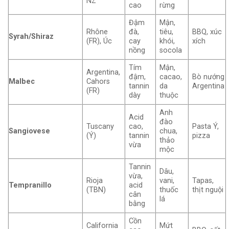
NZ
cao
rừng
Đậm
Mận,
Rhône
đà,
tiêu,
BBQ, xúc
Syrah/Shiraz
(FR), Úc
cay
khói,
xích
nồng
socola
Tím
Mận,
Argentina,
đậm,
cacao,
Bò nướng
Malbec
Cahors
tannin
da
Argentina
(FR)
dày
thuộc
Anh
Acid
đào
Tuscany
cao,
Pasta Ý,
Sangiovese
chua,
(Ý)
tannin
pizza
thảo
vừa
mộc
Tannin
Dâu,
vừa,
Rioja
vani,
Tapas,
Tempranillo
acid
(TBN)
thuốc
thịt nguội
cân
lá
bằng
Cồn
California
Mứt