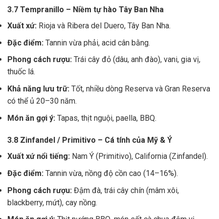
3.7 Tempranillo – Niềm tự hào Tây Ban Nha
Xuất xứ:
Rioja và Ribera del Duero, Tây Ban Nha.
Đặc điểm:
Tannin vừa phải, acid cân bằng.
Phong cách rượu:
Trái cây đỏ (dâu, anh đào), vani, gia vị,
thuốc lá.
Khả năng lưu trữ:
Tốt, nhiều dòng Reserva và Gran Reserva
có thể ủ 20–30 năm.
Món ăn gợi ý:
Tapas, thịt nguội, paella, BBQ.
3.8 Zinfandel / Primitivo – Cá tính của Mỹ & Ý
Xuất xứ nổi tiếng:
Nam Ý (Primitivo), California (Zinfandel).
Đặc điểm:
Tannin vừa, nồng độ cồn cao (14–16%).
Phong cách rượu:
Đậm đà, trái cây chín (mâm xôi,
blackberry, mứt), cay nồng.