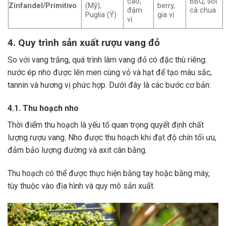
cao,
BBQ, sốt
Zinfandel/Primitivo
(Mỹ),
berry,
đậm
cà chua
Puglia (Ý)
gia vị
vị
4. Quy trình sản xuất rượu vang đỏ
So với vang trắng, quá trình làm vang đỏ có đặc thù riêng:
nước ép nho được lên men cùng vỏ và hạt để tạo màu sắc,
tannin và hương vị phức hợp. Dưới đây là các bước cơ bản:
4.1. Thu hoạch nho
Thời điểm thu hoạch là yếu tố quan trọng quyết định chất
lượng rượu vang. Nho được thu hoạch khi đạt độ chín tối ưu,
đảm bảo lượng đường và axit cân bằng.
Thu hoạch có thể được thực hiện bằng tay hoặc bằng máy,
tùy thuộc vào địa hình và quy mô sản xuất.