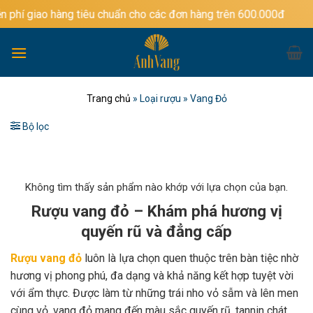
Bỏ
ng tiêu chuẩn cho các đơn hàng trên 600.000đ
qua
nội
dung
Trang chủ
»
Loại rượu
»
Vang Đỏ
Bộ lọc
Không tìm thấy sản phẩm nào khớp với lựa chọn của bạn.
Rượu vang đỏ – Khám phá hương vị
quyến rũ và đẳng cấp
Rượu vang đỏ
luôn là lựa chọn quen thuộc trên bàn tiệc nhờ
hương vị phong phú, đa dạng và khả năng kết hợp tuyệt vời
với ẩm thực. Được làm từ những trái nho vỏ sẫm và lên men
cùng vỏ, vang đỏ mang đến màu sắc quyến rũ, tannin chát