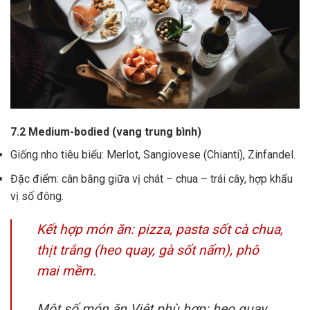
7.2 Medium-bodied (vang trung bình)
Giống nho tiêu biểu: Merlot, Sangiovese (Chianti), Zinfandel.
Đặc điểm: cân bằng giữa vị chát – chua – trái cây, hợp khẩu
vị số đông.
Kết hợp món ăn: pizza, pasta sốt cà chua,
thịt trắng (heo quay, gà sốt nấm), phô
mai mềm.
Một số món ăn Việt phù hợp: heo quay