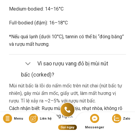
Medium-bodied: 14–16°C
Full-bodied (đậm): 16–18°C
*Nếu quá lạnh (dưới 10°C), tannin có thể bị “đóng băng”
và rượu mất hương.
Vì sao rượu vang đỏ bị mùi nút
bấc (corked)?
Mùi nút bấc là lỗi do nấm mốc trên nút chai (nút bấc tự
nhiên), gây mùi ẩm mốc, giấy ướt, làm mất hương vị
rượu. Tỉ lệ xảy ra ~2–5% với rượu nút bấc.
Cách nhận biết: Rượu mùi khó chịu, nhạt nhòa, không rõ
hương trái cây dù là vang ngon.
Menu
Liên hệ
Zalo
Gọi ngay
Messenger
Nếu gặp lỗi này, bạn nên liên hệ cửa hàng đổi trả (nếu có