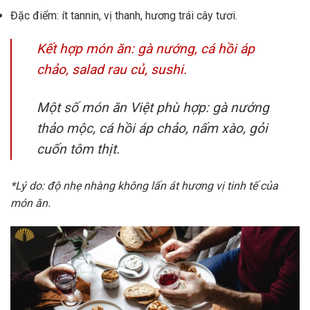
Đặc điểm: ít tannin, vị thanh, hương trái cây tươi.
Kết hợp món ăn: gà nướng, cá hồi áp
chảo, salad rau củ, sushi.
Một số món ăn Việt phù hợp: gà nướng
thảo mộc, cá hồi áp chảo, nấm xào, gỏi
cuốn tôm thịt.
*Lý do: độ nhẹ nhàng không lấn át hương vị tinh tế của
món ăn.