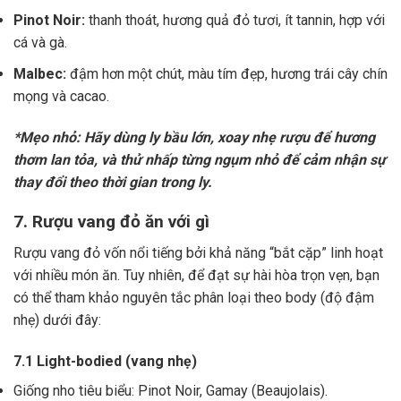
Pinot Noir:
thanh thoát, hương quả đỏ tươi, ít tannin, hợp với
cá và gà.
Malbec:
đậm hơn một chút, màu tím đẹp, hương trái cây chín
mọng và cacao.
*Mẹo nhỏ: Hãy dùng ly bầu lớn, xoay nhẹ rượu để hương
thơm lan tỏa, và thử nhấp từng ngụm nhỏ để cảm nhận sự
thay đổi theo thời gian trong ly.
7. Rượu vang đỏ ăn với gì
Rượu vang đỏ vốn nổi tiếng bởi khả năng “bắt cặp” linh hoạt
với nhiều món ăn. Tuy nhiên, để đạt sự hài hòa trọn vẹn, bạn
có thể tham khảo nguyên tắc phân loại theo body (độ đậm
nhẹ) dưới đây:
7.1 Light-bodied (vang nhẹ)
Giống nho tiêu biểu: Pinot Noir, Gamay (Beaujolais).