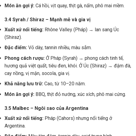
Món ăn gợi ý:
Cá hồi, vịt quay, thịt gà, nấm, phô mai mềm.
3.4 Syrah / Shiraz – Mạnh mẽ và gia vị
Xuất xứ nổi tiếng:
Rhône Valley (Pháp) → lan sang Úc
(Shiraz).
Đặc điểm:
Vỏ dày, tannin nhiều, màu sẫm.
Phong cách rượu:
Ở Pháp (Syrah) → phong cách tinh tế,
hương quả việt quất, tiêu đen, khói. Ở Úc (Shiraz) → đậm đà,
cay nồng, vị mận, socola, gia vị.
Khả năng lưu trữ:
Cao, từ 10–20 năm.
Món ăn gợi ý:
BBQ, thịt đỏ nướng, xúc xích, phô mai cứng.
3.5 Malbec – Ngôi sao của Argentina
Xuất xứ nổi tiếng:
Pháp (Cahors) nhưng nổi tiếng ở
Argentina.