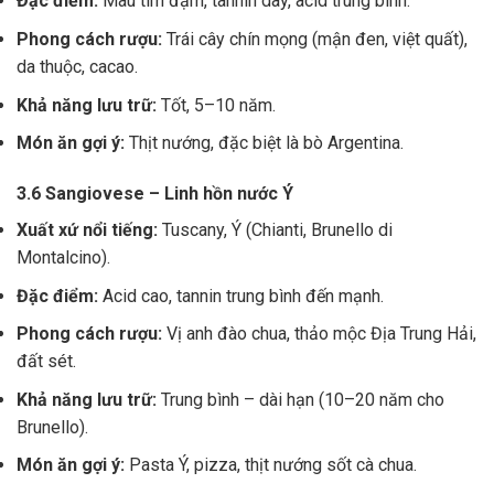
Đặc điểm:
Màu tím đậm, tannin dày, acid trung bình.
Phong cách rượu:
Trái cây chín mọng (mận đen, việt quất),
da thuộc, cacao.
Khả năng lưu trữ:
Tốt, 5–10 năm.
Món ăn gợi ý:
Thịt nướng, đặc biệt là bò Argentina.
3.6 Sangiovese – Linh hồn nước Ý
Xuất xứ nổi tiếng:
Tuscany, Ý (Chianti, Brunello di
Montalcino).
Đặc điểm:
Acid cao, tannin trung bình đến mạnh.
Phong cách rượu:
Vị anh đào chua, thảo mộc Địa Trung Hải,
đất sét.
Khả năng lưu trữ:
Trung bình – dài hạn (10–20 năm cho
Brunello).
Món ăn gợi ý:
Pasta Ý, pizza, thịt nướng sốt cà chua.