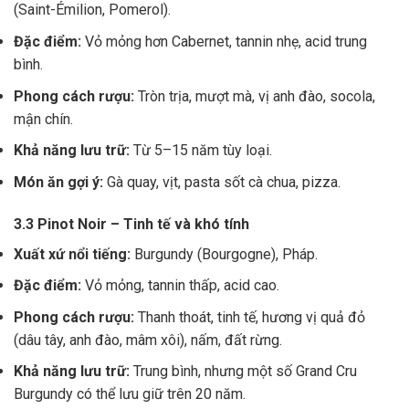
(Saint-Émilion, Pomerol).
Đặc điểm:
Vỏ mỏng hơn Cabernet, tannin nhẹ, acid trung
bình.
Phong cách rượu:
Tròn trịa, mượt mà, vị anh đào, socola,
mận chín.
Khả năng lưu trữ:
Từ 5–15 năm tùy loại.
Món ăn gợi ý:
Gà quay, vịt, pasta sốt cà chua, pizza.
3.3 Pinot Noir – Tinh tế và khó tính
Xuất xứ nổi tiếng:
Burgundy (Bourgogne), Pháp.
Đặc điểm:
Vỏ mỏng, tannin thấp, acid cao.
Phong cách rượu:
Thanh thoát, tinh tế, hương vị quả đỏ
(dâu tây, anh đào, mâm xôi), nấm, đất rừng.
Khả năng lưu trữ:
Trung bình, nhưng một số Grand Cru
Burgundy có thể lưu giữ trên 20 năm.