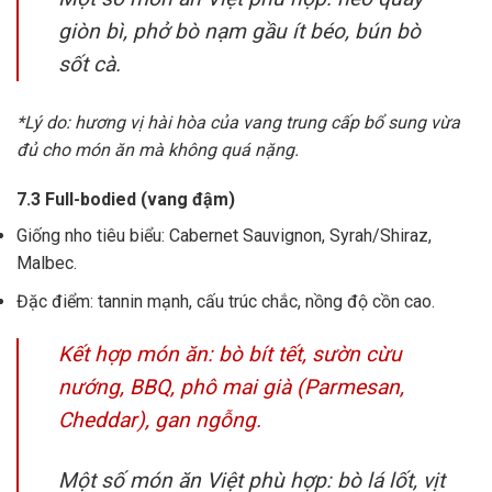
giòn bì, phở bò nạm gầu ít béo, bún bò
sốt cà.
*Lý do: hương vị hài hòa của vang trung cấp bổ sung vừa
đủ cho món ăn mà không quá nặng.
7.3 Full-bodied (vang đậm)
Giống nho tiêu biểu: Cabernet Sauvignon, Syrah/Shiraz,
Malbec.
Đặc điểm: tannin mạnh, cấu trúc chắc, nồng độ cồn cao.
Kết hợp món ăn: bò bít tết, sườn cừu
nướng, BBQ, phô mai già (Parmesan,
Cheddar), gan ngỗng.
Một số món ăn Việt phù hợp: bò lá lốt, vịt