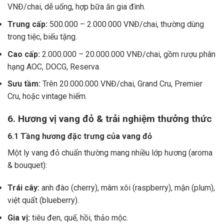
VNĐ/chai, dễ uống, hợp bữa ăn gia đình.
Trung cấp:
500.000 – 2.000.000 VNĐ/chai, thường dùng
trong tiệc, biếu tặng.
Cao cấp:
2.000.000 – 20.000.000 VNĐ/chai, gồm rượu phân
hạng AOC, DOCG, Reserva.
Sưu tầm:
Trên 20.000.000 VNĐ/chai, Grand Cru, Premier
Cru, hoặc vintage hiếm.
6. Hương vị vang đỏ & trải nghiệm thưởng thức
6.1 Tầng hương đặc trưng của vang đỏ
Một ly vang đỏ chuẩn thường mang nhiều lớp hương (aroma
& bouquet):
Trái cây:
anh đào (cherry), mâm xôi (raspberry), mận (plum),
việt quất (blueberry).
Gia vị:
tiêu đen, quế, hồi, thảo mộc.