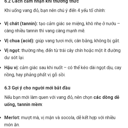
6.2 Cách cảm nhận khi thưởng thức
Khi uống vang đỏ, bạn nên chú ý đến 4 yếu tố chính:
Vị chát (tannin):
tạo cảm giác se miệng, khô nhẹ ở nướu –
càng nhiều tannin thì vang càng mạnh mẽ.
Vị chua (acid):
giúp vang tươi mới, cân bằng, không bị gắt.
Vị ngọt:
thường nhẹ, đến từ trái cây chín hoặc một ít đường
dư sót lại.
Hậu vị:
cảm giác sau khi nuốt – có thể kéo dài ngọt dịu, cay
nồng, hay phảng phất vị gỗ sồi.
6.3 Gợi ý cho người mới bắt đầu
Nếu bạn mới làm quen với vang đỏ, nên chọn
các dòng dễ
uống, tannin mềm
:
Merlot:
mượt mà, vị mận và socola, dễ kết hợp với nhiều
món ăn.