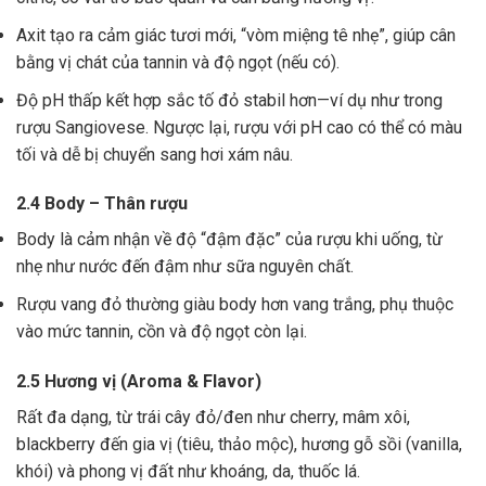
Axit tạo ra cảm giác tươi mới, “vòm miệng tê nhẹ”, giúp cân
bằng vị chát của tannin và độ ngọt (nếu có).
Độ pH thấp kết hợp sắc tố đỏ stabil hơn—ví dụ như trong
rượu Sangiovese. Ngược lại, rượu với pH cao có thể có màu
tối và dễ bị chuyển sang hơi xám nâu.
2.4 Body – Thân rượu
Body là cảm nhận về độ “đậm đặc” của rượu khi uống, từ
nhẹ như nước đến đậm như sữa nguyên chất.
Rượu vang đỏ thường giàu body hơn vang trắng, phụ thuộc
vào mức tannin, cồn và độ ngọt còn lại.
2.5 Hương vị (Aroma & Flavor)
Rất đa dạng, từ trái cây đỏ/đen như cherry, mâm xôi,
blackberry đến gia vị (tiêu, thảo mộc), hương gỗ sồi (vanilla,
khói) và phong vị đất như khoáng, da, thuốc lá.