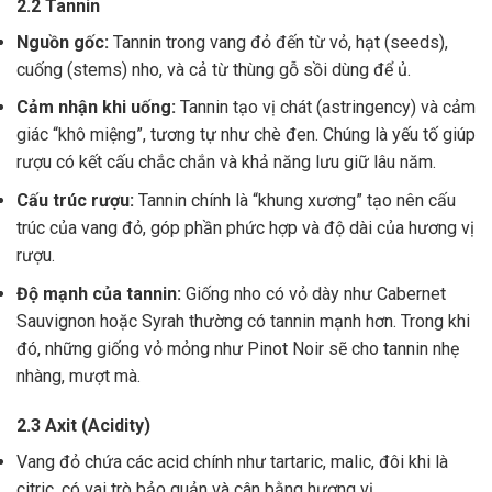
2.2 Tannin
Nguồn gốc:
Tannin trong vang đỏ đến từ vỏ, hạt (seeds),
cuống (stems) nho, và cả từ thùng gỗ sồi dùng để ủ.
Cảm nhận khi uống:
Tannin tạo vị chát (astringency) và cảm
giác “khô miệng”, tương tự như chè đen. Chúng là yếu tố giúp
rượu có kết cấu chắc chắn và khả năng lưu giữ lâu năm.
Cấu trúc rượu:
Tannin chính là “khung xương” tạo nên cấu
trúc của vang đỏ, góp phần phức hợp và độ dài của hương vị
rượu.
Độ mạnh của tannin:
Giống nho có vỏ dày như Cabernet
Sauvignon hoặc Syrah thường có tannin mạnh hơn. Trong khi
đó, những giống vỏ mỏng như Pinot Noir sẽ cho tannin nhẹ
nhàng, mượt mà.
2.3 Axit (Acidity)
Vang đỏ chứa các acid chính như tartaric, malic, đôi khi là
citric, có vai trò bảo quản và cân bằng hương vị .