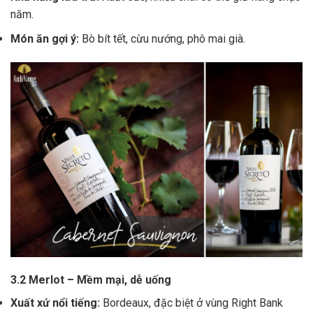
năm.
Món ăn gợi ý:
Bò bít tết, cừu nướng, phô mai già.
3.2 Merlot – Mềm mại, dễ uống
Xuất xứ nổi tiếng:
Bordeaux, đặc biệt ở vùng Right Bank