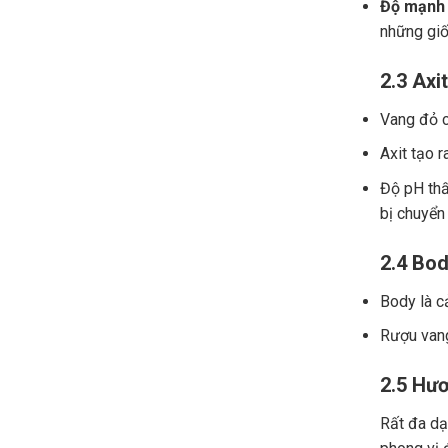
Độ mạnh 
những giố
2.3 Axit
Vang đỏ ch
Axit tạo r
Độ pH thấ
bị chuyển
2.4 Bod
Body là c
Rượu vang
2.5 Hươ
Rất đa dạn