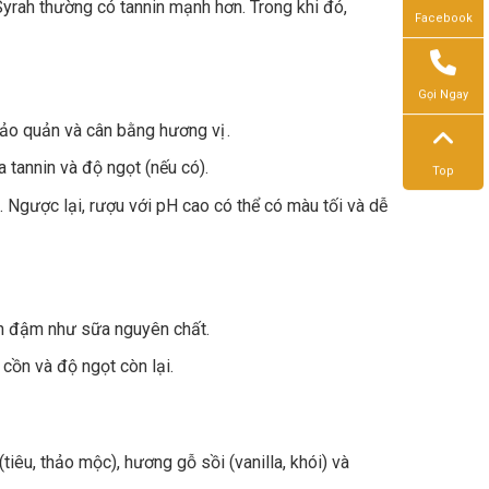
rah thường có tannin mạnh hơn. Trong khi đó,
Facebook
Gọi Ngay
 bảo quản và cân bằng hương vị .
a tannin và độ ngọt (nếu có).
Top
 Ngược lại, rượu với pH cao có thể có màu tối và dễ
n đậm như sữa nguyên chất.
cồn và độ ngọt còn lại.
tiêu, thảo mộc), hương gỗ sồi (vanilla, khói) và