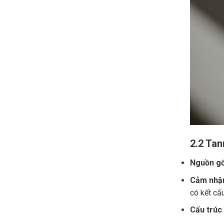
2.2 Tan
Nguồn gố
Cảm nhận
có kết cấ
Cấu trúc