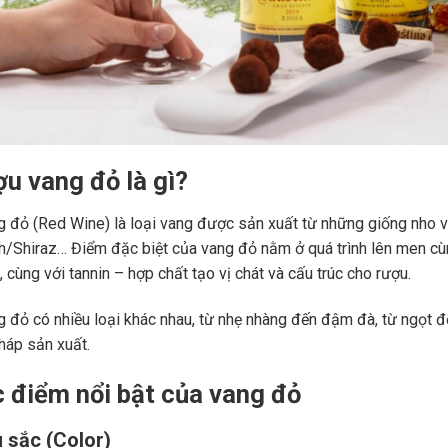
ợu vang đỏ là gì?
 đỏ (Red Wine) là loại vang được sản xuất từ những giống nho 
ah/Shiraz… Điểm đặc biệt của vang đỏ nằm ở quá trình lên men c
 cùng với tannin – hợp chất tạo vị chát và cấu trúc cho rượu.
 đỏ có nhiều loại khác nhau, từ nhẹ nhàng đến đậm đà, từ ngọt đế
áp sản xuất.
c điểm nổi bật của vang đỏ
 sắc (Color)