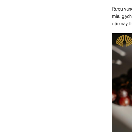
Rượu vang
màu gạch
sắc này t