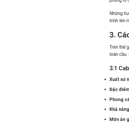
phong vị đ
Những hươ
trình lên 
3. Cá
Trên thế 
toàn cầu.
3.1 Cab
Xuất xứ n
Đặc điểm
Phong cá
Khả năng 
Món ăn gợ