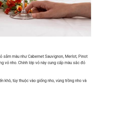
vỏ sẫm màu như Cabernet Sauvignon, Merlot, Pinot
ùng vỏ nho. Chính lớp vỏ này cung cấp màu sắc đỏ
n khô, tùy thuộc vào giống nho, vùng trồng nho và