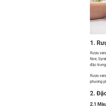
1. Rư
Rượu vang
Noir, Syr
đặc trưng,
Rượu vang
phương ph
2. Đặ
2.1 Màu