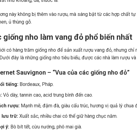
ất như khoáng, da, thuốc lá.
ng này không bị thêm vào rượu, mà sáng bật từ các hợp chất tự 
men, ủ thùng gỗ.
c giống nho làm vang đỏ phổ biến nhất
giới có hàng trăm giống nho để sản xuất rượu vang đỏ, nhưng chỉ m
 Dưới đây là những giống nho tiêu biểu, được các nhà làm rượu và
ernet Sauvignon – “Vua của các giống nho đỏ”
ổi tiếng:
Bordeaux, Pháp.
:
Vỏ dày, tannin cao, acid trung bình đến cao.
ch rượu:
Mạnh mẽ, đậm đà, giàu cấu trúc, hương vị quả lý chua đe
lưu trữ:
Xuất sắc, nhiều chai có thể giữ hàng chục năm.
i ý:
Bò bít tết, cừu nướng, phô mai già.