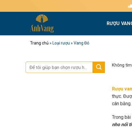
Bỏ
Miễn phí giao h
qua
nội
RƯỢU VAN
dung
Trang chủ
»
Loại rượu
»
Vang Đỏ
Tìm
Không tìm
kiếm:
Rượu van
thực. Đượ
cân bằng.
Trong bài
nho nổi t