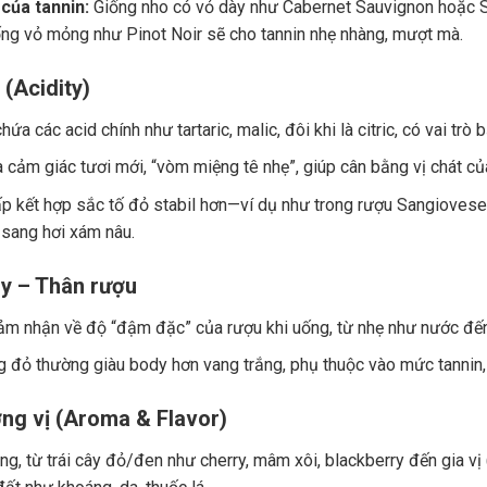
của tannin:
Giống nho có vỏ dày như Cabernet Sauvignon hoặc Sy
ng vỏ mỏng như Pinot Noir sẽ cho tannin nhẹ nhàng, mượt mà.
 (Acidity)
ứa các acid chính như tartaric, malic, đôi khi là citric, có vai trò
a cảm giác tươi mới, “vòm miệng tê nhẹ”, giúp cân bằng vị chát củ
p kết hợp sắc tố đỏ stabil hơn—ví dụ như trong rượu Sangiovese.
 sang hơi xám nâu.
y – Thân rượu
ảm nhận về độ “đậm đặc” của rượu khi uống, từ nhẹ như nước đế
 đỏ thường giàu body hơn vang trắng, phụ thuộc vào mức tannin, 
ng vị (Aroma & Flavor)
g, từ trái cây đỏ/đen như cherry, mâm xôi, blackberry đến gia vị (