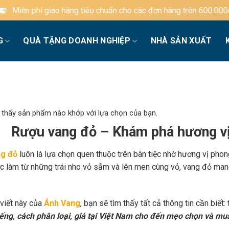
àng tiêu chuẩn cho các đơn hàng trên 600.000đ
G
QUÀ TẶNG DOANH NGHIỆP
NHÀ SẢN XUẤT
 thấy sản phẩm nào khớp với lựa chọn của bạn.
Rượu vang đỏ – Khám phá hương vị
g đỏ
luôn là lựa chọn quen thuộc trên bàn tiệc nhờ hương vị phon
c làm từ những trái nho vỏ sẫm và lên men cùng vỏ, vang đỏ mang
 viết này của
Ánh Vang
, bạn sẽ tìm thấy tất cả thông tin cần biết:
iếng, cách phân loại, giá tại Việt Nam cho đến mẹo chọn và mu