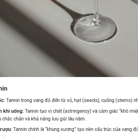
nin
c:
Tannin trong vang đỏ đến từ vỏ, hạt (seeds), cuống (stems) nh
 khi uống:
Tannin tạo vị chát (astringency) và cảm giác “khô miệ
u chắc chắn và khả năng lưu giữ lâu năm.
 rượu:
Tannin chính là “khung xương” tạo nên cấu trúc của vang đ