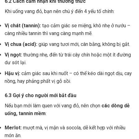
6.2 Cách cảm nhận khi thưởng thức
Khi uống vang đỏ, bạn nên chú ý đến 4 yếu tố chính:
Vị chát (tannin):
tạo cảm giác se miệng, khô nhẹ ở nướu –
càng nhiều tannin thì vang càng mạnh mẽ.
Vị chua (acid):
giúp vang tươi mới, cân bằng, không bị gắt.
Vị ngọt:
thường nhẹ, đến từ trái cây chín hoặc một ít đường
dư sót lại.
Hậu vị:
cảm giác sau khi nuốt – có thể kéo dài ngọt dịu, cay
nồng, hay phảng phất vị gỗ sồi.
6.3 Gợi ý cho người mới bắt đầu
Nếu bạn mới làm quen với vang đỏ, nên chọn
các dòng dễ
uống, tannin mềm
:
Merlot:
mượt mà, vị mận và socola, dễ kết hợp với nhiều
món ăn.