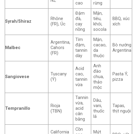
NZ
cao
rừng
Đậm
Mận,
Rhône
đà,
tiêu,
BBQ, xúc
Syrah/Shiraz
(FR), Úc
cay
khói,
xích
nồng
socola
Tím
Mận,
Argentina,
đậm,
cacao,
Bò nướng
Malbec
Cahors
tannin
da
Argentina
(FR)
dày
thuộc
Anh
Acid
đào
Tuscany
cao,
Pasta Ý,
Sangiovese
chua,
(Ý)
tannin
pizza
thảo
vừa
mộc
Tannin
Dâu,
vừa,
Rioja
vani,
Tapas,
Tempranillo
acid
(TBN)
thuốc
thịt nguội
cân
lá
bằng
Cồn
California
Mứt