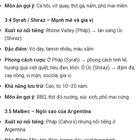
Món ăn gợi ý:
Cá hồi, vịt quay, thịt gà, nấm, phô mai mềm.
3.4 Syrah / Shiraz – Mạnh mẽ và gia vị
Xuất xứ nổi tiếng:
Rhône Valley (Pháp) → lan sang Úc
(Shiraz).
Đặc điểm:
Vỏ dày, tannin nhiều, màu sẫm.
Phong cách rượu:
Ở Pháp (Syrah) → phong cách tinh tế,
hương quả việt quất, tiêu đen, khói. Ở Úc (Shiraz) → đậm đà,
cay nồng, vị mận, socola, gia vị.
Khả năng lưu trữ:
Cao, từ 10–20 năm.
Món ăn gợi ý:
BBQ, thịt đỏ nướng, xúc xích, phô mai cứng.
3.5 Malbec – Ngôi sao của Argentina
Xuất xứ nổi tiếng:
Pháp (Cahors) nhưng nổi tiếng ở
Argentina.