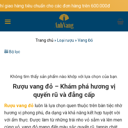
Bỏ
 tiêu chuẩn cho các đơn hàng trên 600.000đ
qua
nội
dung
Trang chủ
»
Loại rượu
»
Vang Đỏ
Bộ lọc
Không tìm thấy sản phẩm nào khớp với lựa chọn của bạn.
Rượu vang đỏ – Khám phá hương vị
quyến rũ và đẳng cấp
Rượu vang đỏ
luôn là lựa chọn quen thuộc trên bàn tiệc nhờ
hương vị phong phú, đa dạng và khả năng kết hợp tuyệt vời
với ẩm thực. Được làm từ những trái nho vỏ sẫm và lên men
cùng vỏ, vang đỏ mang đến màu sắc quyến rũ, tannin chát