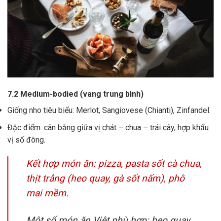
7.2 Medium-bodied (vang trung bình)
Giống nho tiêu biểu: Merlot, Sangiovese (Chianti), Zinfandel.
Đặc điểm: cân bằng giữa vị chát – chua – trái cây, hợp khẩu
vị số đông.
Kết hợp món ăn: pizza, pasta sốt cà chua,
thịt trắng (heo quay, gà sốt nấm), phô
mai mềm.
Một số món ăn Việt phù hợp: heo quay