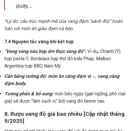
quay,…
*Lý do: cấu trúc mạnh mẽ của vang đậm “sánh đôi” hoàn
hảo với món ăn giàu đạm và béo.
7.4 Nguyên tắc vàng khi kết hợp
“Vang vùng nào hợp ẩm thực vùng đó”:
Ví dụ, Chianti (Ý)
hợp pasta Ý; Bordeaux hợp thịt đỏ kiểu Pháp; Malbec
Argentina hợp BBQ Nam Mỹ.
Cân bằng cường độ: món ăn càng đậm vị → vang càng
đậm body.
Tương phản & bổ sung:
món béo ngậy (gan ngỗng, phô mai
già) sẽ được “làm sạch vị” bởi vang đỏ tannin cao.
8. Rượu vang đỏ giá bao nhiêu [Cập nhật tháng
9/2025]