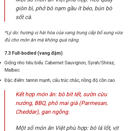
giòn bì, phở bò nạm gầu ít béo, bún bò
sốt cà.
*Lý do: hương vị hài hòa của vang trung cấp bổ sung vừa
đủ cho món ăn mà không quá nặng.
7.3 Full-bodied (vang đậm)
Giống nho tiêu biểu: Cabernet Sauvignon, Syrah/Shiraz,
Malbec.
Đặc điểm: tannin mạnh, cấu trúc chắc, nồng độ cồn cao.
Kết hợp món ăn: bò bít tết, sườn cừu
nướng, BBQ, phô mai già (Parmesan,
Cheddar), gan ngỗng.
Một số món ăn Việt phù hợp: bò lá lốt, vịt