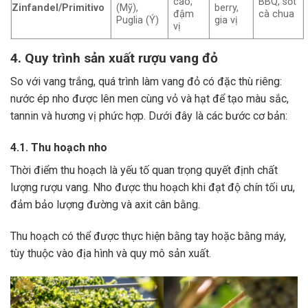
cao,
BBQ, sốt
Zinfandel/Primitivo
(Mỹ),
berry,
đậm
cà chua
Puglia (Ý)
gia vị
vị
4. Quy trình sản xuất rượu vang đỏ
So với vang trắng, quá trình làm vang đỏ có đặc thù riêng:
nước ép nho được lên men cùng vỏ và hạt để tạo màu sắc,
tannin và hương vị phức hợp. Dưới đây là các bước cơ bản:
4.1. Thu hoạch nho
Thời điểm thu hoạch là yếu tố quan trọng quyết định chất
lượng rượu vang. Nho được thu hoạch khi đạt độ chín tối ưu,
đảm bảo lượng đường và axit cân bằng.
Thu hoạch có thể được thực hiện bằng tay hoặc bằng máy,
tùy thuộc vào địa hình và quy mô sản xuất.