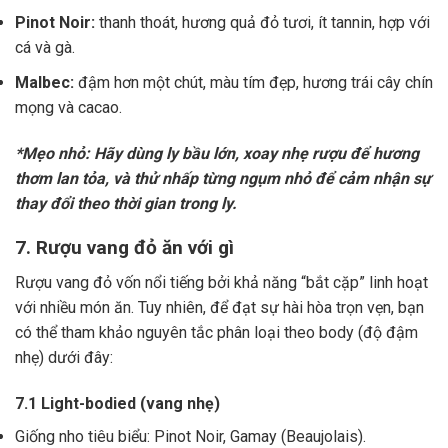
Pinot Noir:
thanh thoát, hương quả đỏ tươi, ít tannin, hợp với
cá và gà.
Malbec:
đậm hơn một chút, màu tím đẹp, hương trái cây chín
mọng và cacao.
*Mẹo nhỏ: Hãy dùng ly bầu lớn, xoay nhẹ rượu để hương
thơm lan tỏa, và thử nhấp từng ngụm nhỏ để cảm nhận sự
thay đổi theo thời gian trong ly.
7. Rượu vang đỏ ăn với gì
Rượu vang đỏ vốn nổi tiếng bởi khả năng “bắt cặp” linh hoạt
với nhiều món ăn. Tuy nhiên, để đạt sự hài hòa trọn vẹn, bạn
có thể tham khảo nguyên tắc phân loại theo body (độ đậm
nhẹ) dưới đây:
7.1 Light-bodied (vang nhẹ)
Giống nho tiêu biểu: Pinot Noir, Gamay (Beaujolais).