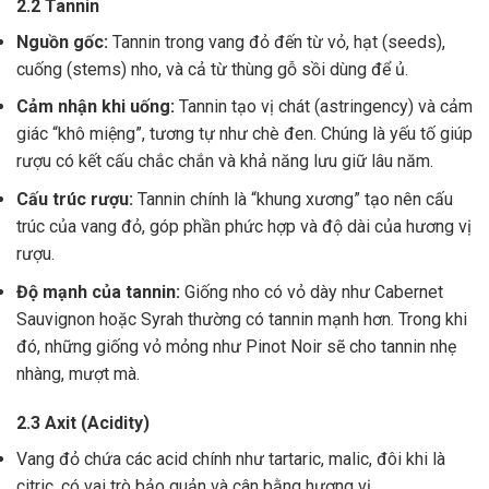
2.2 Tannin
Nguồn gốc:
Tannin trong vang đỏ đến từ vỏ, hạt (seeds),
cuống (stems) nho, và cả từ thùng gỗ sồi dùng để ủ.
Cảm nhận khi uống:
Tannin tạo vị chát (astringency) và cảm
giác “khô miệng”, tương tự như chè đen. Chúng là yếu tố giúp
rượu có kết cấu chắc chắn và khả năng lưu giữ lâu năm.
Cấu trúc rượu:
Tannin chính là “khung xương” tạo nên cấu
trúc của vang đỏ, góp phần phức hợp và độ dài của hương vị
rượu.
Độ mạnh của tannin:
Giống nho có vỏ dày như Cabernet
Sauvignon hoặc Syrah thường có tannin mạnh hơn. Trong khi
đó, những giống vỏ mỏng như Pinot Noir sẽ cho tannin nhẹ
nhàng, mượt mà.
2.3 Axit (Acidity)
Vang đỏ chứa các acid chính như tartaric, malic, đôi khi là
citric, có vai trò bảo quản và cân bằng hương vị .