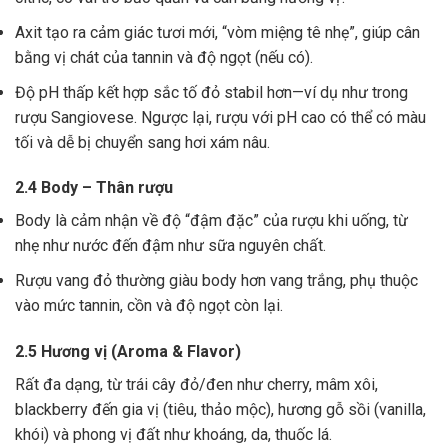
Axit tạo ra cảm giác tươi mới, “vòm miệng tê nhẹ”, giúp cân
bằng vị chát của tannin và độ ngọt (nếu có).
Độ pH thấp kết hợp sắc tố đỏ stabil hơn—ví dụ như trong
rượu Sangiovese. Ngược lại, rượu với pH cao có thể có màu
tối và dễ bị chuyển sang hơi xám nâu.
2.4 Body – Thân rượu
Body là cảm nhận về độ “đậm đặc” của rượu khi uống, từ
nhẹ như nước đến đậm như sữa nguyên chất.
Rượu vang đỏ thường giàu body hơn vang trắng, phụ thuộc
vào mức tannin, cồn và độ ngọt còn lại.
2.5 Hương vị (Aroma & Flavor)
Rất đa dạng, từ trái cây đỏ/đen như cherry, mâm xôi,
blackberry đến gia vị (tiêu, thảo mộc), hương gỗ sồi (vanilla,
khói) và phong vị đất như khoáng, da, thuốc lá.