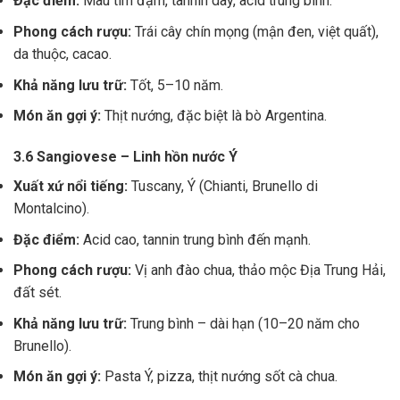
Đặc điểm:
Màu tím đậm, tannin dày, acid trung bình.
Phong cách rượu:
Trái cây chín mọng (mận đen, việt quất),
da thuộc, cacao.
Khả năng lưu trữ:
Tốt, 5–10 năm.
Món ăn gợi ý:
Thịt nướng, đặc biệt là bò Argentina.
3.6 Sangiovese – Linh hồn nước Ý
Xuất xứ nổi tiếng:
Tuscany, Ý (Chianti, Brunello di
Montalcino).
Đặc điểm:
Acid cao, tannin trung bình đến mạnh.
Phong cách rượu:
Vị anh đào chua, thảo mộc Địa Trung Hải,
đất sét.
Khả năng lưu trữ:
Trung bình – dài hạn (10–20 năm cho
Brunello).
Món ăn gợi ý:
Pasta Ý, pizza, thịt nướng sốt cà chua.