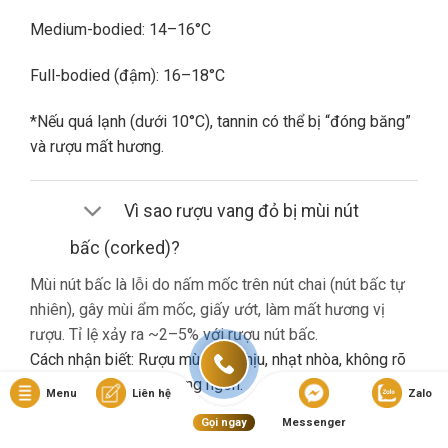
Medium-bodied: 14–16°C
Full-bodied (đậm): 16–18°C
*Nếu quá lạnh (dưới 10°C), tannin có thể bị “đóng băng”
và rượu mất hương.
Vì sao rượu vang đỏ bị mùi nút
bấc (corked)?
Mùi nút bấc là lỗi do nấm mốc trên nút chai (nút bấc tự
nhiên), gây mùi ẩm mốc, giấy ướt, làm mất hương vị
rượu. Tỉ lệ xảy ra ~2–5% với rượu nút bấc.
Cách nhận biết: Rượu mùi khó chịu, nhạt nhòa, không rõ
hương trái cây dù là vang ngon.
Menu
Liên hệ
Zalo
Gọi ngay
Messenger
Nếu gặp lỗi này, bạn nên liên hệ cửa hàng đổi trả (nếu có