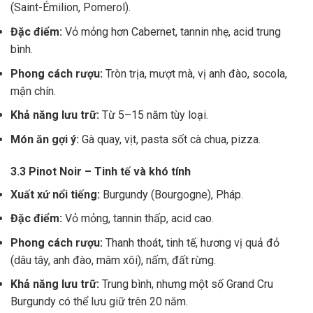
(Saint-Émilion, Pomerol).
Đặc điểm:
Vỏ mỏng hơn Cabernet, tannin nhẹ, acid trung
bình.
Phong cách rượu:
Tròn trịa, mượt mà, vị anh đào, socola,
mận chín.
Khả năng lưu trữ:
Từ 5–15 năm tùy loại.
Món ăn gợi ý:
Gà quay, vịt, pasta sốt cà chua, pizza.
3.3 Pinot Noir – Tinh tế và khó tính
Xuất xứ nổi tiếng:
Burgundy (Bourgogne), Pháp.
Đặc điểm:
Vỏ mỏng, tannin thấp, acid cao.
Phong cách rượu:
Thanh thoát, tinh tế, hương vị quả đỏ
(dâu tây, anh đào, mâm xôi), nấm, đất rừng.
Khả năng lưu trữ:
Trung bình, nhưng một số Grand Cru
Burgundy có thể lưu giữ trên 20 năm.