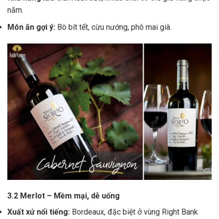
năm.
Món ăn gợi ý:
Bò bít tết, cừu nướng, phô mai già.
3.2 Merlot – Mềm mại, dễ uống
Xuất xứ nổi tiếng:
Bordeaux, đặc biệt ở vùng Right Bank