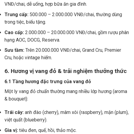
VNĐ/chai, dễ uống, hợp bữa ăn gia đình.
Trung cấp:
500.000 – 2.000.000 VNĐ/chai, thường dùng
trong tiệc, biếu tặng.
Cao cấp:
2.000.000 – 20.000.000 VNĐ/chai, gồm rượu phân
hạng AOC, DOCG, Reserva.
Sưu tầm:
Trên 20.000.000 VNĐ/chai, Grand Cru, Premier
Cru, hoặc vintage hiếm.
6. Hương vị vang đỏ & trải nghiệm thưởng thức
6.1 Tầng hương đặc trưng của vang đỏ
Một ly vang đỏ chuẩn thường mang nhiều lớp hương (aroma
& bouquet):
Trái cây:
anh đào (cherry), mâm xôi (raspberry), mận (plum),
việt quất (blueberry).
Gia vị:
tiêu đen, quế, hồi, thảo mộc.