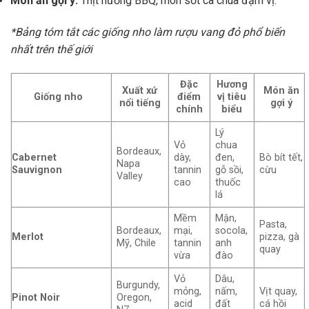
Món ăn gợi ý:
Thịt nướng BBQ, món sốt cà chua đậm vị.
*Bảng tóm tắt các giống nho làm rượu vang đỏ phổ biến
nhất trên thế giới
Đặc
Hương
Xuất xứ
Món ăn
Giống nho
điểm
vị tiêu
nổi tiếng
gợi ý
chính
biểu
Lý
Vỏ
chua
Bordeaux,
Cabernet
dày,
đen,
Bò bít tết,
Napa
Sauvignon
tannin
gỗ sồi,
cừu
Valley
cao
thuốc
lá
Mềm
Mận,
Pasta,
Bordeaux,
mại,
socola,
Merlot
pizza, gà
Mỹ, Chile
tannin
anh
quay
vừa
đào
Vỏ
Dâu,
Burgundy,
mỏng,
nấm,
Vịt quay,
Pinot Noir
Oregon,
acid
đất
cá hồi