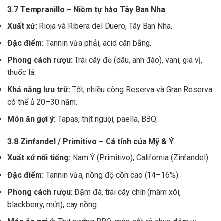
3.7 Tempranillo – Niềm tự hào Tây Ban Nha
Xuất xứ:
Rioja và Ribera del Duero, Tây Ban Nha.
Đặc điểm:
Tannin vừa phải, acid cân bằng.
Phong cách rượu:
Trái cây đỏ (dâu, anh đào), vani, gia vị,
thuốc lá.
Khả năng lưu trữ:
Tốt, nhiều dòng Reserva và Gran Reserva
có thể ủ 20–30 năm.
Món ăn gợi ý:
Tapas, thịt nguội, paella, BBQ.
3.8 Zinfandel / Primitivo – Cá tính của Mỹ & Ý
Xuất xứ nổi tiếng:
Nam Ý (Primitivo), California (Zinfandel).
Đặc điểm:
Tannin vừa, nồng độ cồn cao (14–16%).
Phong cách rượu:
Đậm đà, trái cây chín (mâm xôi,
blackberry, mứt), cay nồng.