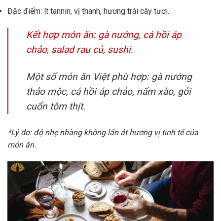
Đặc điểm: ít tannin, vị thanh, hương trái cây tươi.
Kết hợp món ăn: gà nướng, cá hồi áp
chảo, salad rau củ, sushi.
Một số món ăn Việt phù hợp: gà nướng
thảo mộc, cá hồi áp chảo, nấm xào, gỏi
cuốn tôm thịt.
*Lý do: độ nhẹ nhàng không lấn át hương vị tinh tế của
món ăn.