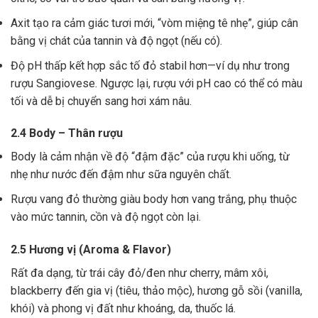
Axit tạo ra cảm giác tươi mới, “vòm miệng tê nhẹ”, giúp cân
bằng vị chát của tannin và độ ngọt (nếu có).
Độ pH thấp kết hợp sắc tố đỏ stabil hơn—ví dụ như trong
rượu Sangiovese. Ngược lại, rượu với pH cao có thể có màu
tối và dễ bị chuyển sang hơi xám nâu.
2.4 Body – Thân rượu
Body là cảm nhận về độ “đậm đặc” của rượu khi uống, từ
nhẹ như nước đến đậm như sữa nguyên chất.
Rượu vang đỏ thường giàu body hơn vang trắng, phụ thuộc
vào mức tannin, cồn và độ ngọt còn lại.
2.5 Hương vị (Aroma & Flavor)
Rất đa dạng, từ trái cây đỏ/đen như cherry, mâm xôi,
blackberry đến gia vị (tiêu, thảo mộc), hương gỗ sồi (vanilla,
khói) và phong vị đất như khoáng, da, thuốc lá.