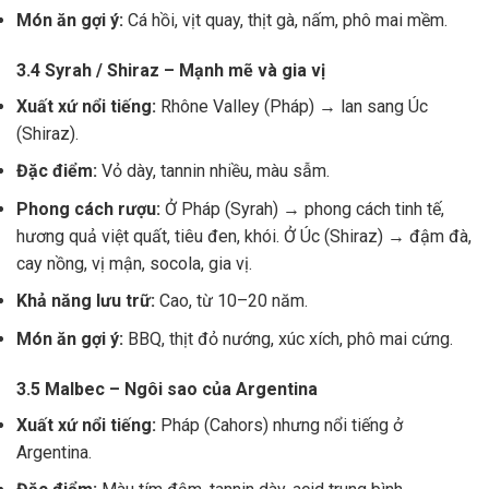
Món ăn gợi ý:
Cá hồi, vịt quay, thịt gà, nấm, phô mai mềm.
3.4 Syrah / Shiraz – Mạnh mẽ và gia vị
Xuất xứ nổi tiếng:
Rhône Valley (Pháp) → lan sang Úc
(Shiraz).
Đặc điểm:
Vỏ dày, tannin nhiều, màu sẫm.
Phong cách rượu:
Ở Pháp (Syrah) → phong cách tinh tế,
hương quả việt quất, tiêu đen, khói. Ở Úc (Shiraz) → đậm đà,
cay nồng, vị mận, socola, gia vị.
Khả năng lưu trữ:
Cao, từ 10–20 năm.
Món ăn gợi ý:
BBQ, thịt đỏ nướng, xúc xích, phô mai cứng.
3.5 Malbec – Ngôi sao của Argentina
Xuất xứ nổi tiếng:
Pháp (Cahors) nhưng nổi tiếng ở
Argentina.