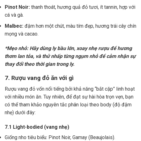
Pinot Noir:
thanh thoát, hương quả đỏ tươi, ít tannin, hợp với
cá và gà.
Malbec:
đậm hơn một chút, màu tím đẹp, hương trái cây chín
mọng và cacao.
*Mẹo nhỏ: Hãy dùng ly bầu lớn, xoay nhẹ rượu để hương
thơm lan tỏa, và thử nhấp từng ngụm nhỏ để cảm nhận sự
thay đổi theo thời gian trong ly.
7. Rượu vang đỏ ăn với gì
Rượu vang đỏ vốn nổi tiếng bởi khả năng “bắt cặp” linh hoạt
với nhiều món ăn. Tuy nhiên, để đạt sự hài hòa trọn vẹn, bạn
có thể tham khảo nguyên tắc phân loại theo body (độ đậm
nhẹ) dưới đây:
7.1 Light-bodied (vang nhẹ)
Giống nho tiêu biểu: Pinot Noir, Gamay (Beaujolais).