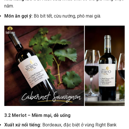
năm.
Món ăn gợi ý:
Bò bít tết, cừu nướng, phô mai già.
3.2 Merlot – Mềm mại, dễ uống
Xuất xứ nổi tiếng:
Bordeaux, đặc biệt ở vùng Right Bank