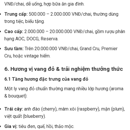
VNĐ/chai, dễ uống, hợp bữa ăn gia đình.
Trung cấp:
500.000 – 2.000.000 VNĐ/chai, thường dùng
trong tiệc, biếu tặng.
Cao cấp:
2.000.000 – 20.000.000 VNĐ/chai, gồm rượu phân
hạng AOC, DOCG, Reserva.
Sưu tầm:
Trên 20.000.000 VNĐ/chai, Grand Cru, Premier
Cru, hoặc vintage hiếm.
6. Hương vị vang đỏ & trải nghiệm thưởng thức
6.1 Tầng hương đặc trưng của vang đỏ
Một ly vang đỏ chuẩn thường mang nhiều lớp hương (aroma
& bouquet):
Trái cây:
anh đào (cherry), mâm xôi (raspberry), mận (plum),
việt quất (blueberry).
Gia vị:
tiêu đen, quế, hồi, thảo mộc.