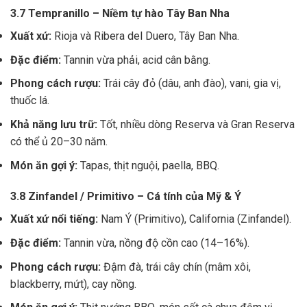
3.7 Tempranillo – Niềm tự hào Tây Ban Nha
Xuất xứ:
Rioja và Ribera del Duero, Tây Ban Nha.
Đặc điểm:
Tannin vừa phải, acid cân bằng.
Phong cách rượu:
Trái cây đỏ (dâu, anh đào), vani, gia vị,
thuốc lá.
Khả năng lưu trữ:
Tốt, nhiều dòng Reserva và Gran Reserva
có thể ủ 20–30 năm.
Món ăn gợi ý:
Tapas, thịt nguội, paella, BBQ.
3.8 Zinfandel / Primitivo – Cá tính của Mỹ & Ý
Xuất xứ nổi tiếng:
Nam Ý (Primitivo), California (Zinfandel).
Đặc điểm:
Tannin vừa, nồng độ cồn cao (14–16%).
Phong cách rượu:
Đậm đà, trái cây chín (mâm xôi,
blackberry, mứt), cay nồng.