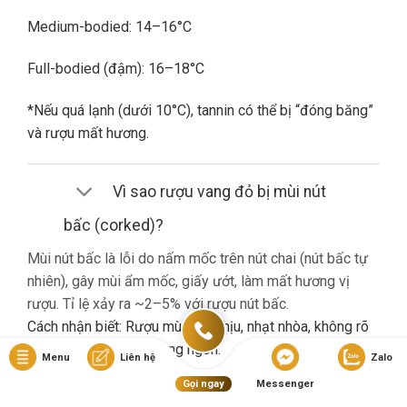
Medium-bodied: 14–16°C
Full-bodied (đậm): 16–18°C
*Nếu quá lạnh (dưới 10°C), tannin có thể bị “đóng băng”
và rượu mất hương.
Vì sao rượu vang đỏ bị mùi nút
bấc (corked)?
Mùi nút bấc là lỗi do nấm mốc trên nút chai (nút bấc tự
nhiên), gây mùi ẩm mốc, giấy ướt, làm mất hương vị
rượu. Tỉ lệ xảy ra ~2–5% với rượu nút bấc.
Cách nhận biết: Rượu mùi khó chịu, nhạt nhòa, không rõ
hương trái cây dù là vang ngon.
Menu
Liên hệ
Zalo
Gọi ngay
Messenger
Nếu gặp lỗi này, bạn nên liên hệ cửa hàng đổi trả (nếu có