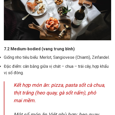
7.2 Medium-bodied (vang trung bình)
Giống nho tiêu biểu: Merlot, Sangiovese (Chianti), Zinfandel.
Đặc điểm: cân bằng giữa vị chát – chua – trái cây, hợp khẩu
vị số đông.
Kết hợp món ăn: pizza, pasta sốt cà chua,
thịt trắng (heo quay, gà sốt nấm), phô
mai mềm.
Một số món ăn Việt phù hợp: heo quay