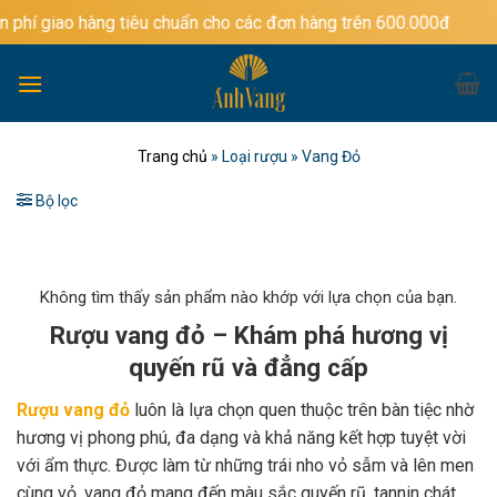
Bỏ
ng tiêu chuẩn cho các đơn hàng trên 600.000đ
qua
nội
dung
Trang chủ
»
Loại rượu
»
Vang Đỏ
Bộ lọc
Không tìm thấy sản phẩm nào khớp với lựa chọn của bạn.
Rượu vang đỏ – Khám phá hương vị
quyến rũ và đẳng cấp
Rượu vang đỏ
luôn là lựa chọn quen thuộc trên bàn tiệc nhờ
hương vị phong phú, đa dạng và khả năng kết hợp tuyệt vời
với ẩm thực. Được làm từ những trái nho vỏ sẫm và lên men
cùng vỏ, vang đỏ mang đến màu sắc quyến rũ, tannin chát