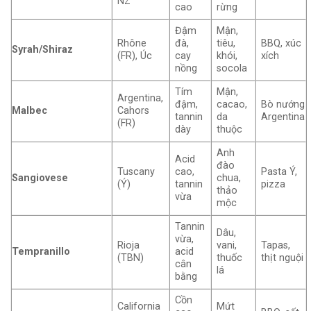
NZ
cao
rừng
Đậm
Mận,
Rhône
đà,
tiêu,
BBQ, xúc
Syrah/Shiraz
(FR), Úc
cay
khói,
xích
nồng
socola
Tím
Mận,
Argentina,
đậm,
cacao,
Bò nướng
Malbec
Cahors
tannin
da
Argentina
(FR)
dày
thuộc
Anh
Acid
đào
Tuscany
cao,
Pasta Ý,
Sangiovese
chua,
(Ý)
tannin
pizza
thảo
vừa
mộc
Tannin
Dâu,
vừa,
Rioja
vani,
Tapas,
Tempranillo
acid
(TBN)
thuốc
thịt nguội
cân
lá
bằng
Cồn
California
Mứt