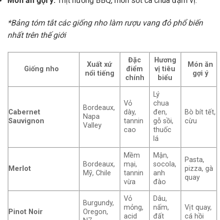
Món ăn gợi ý:
Thịt nướng BBQ, món sốt cà chua đậm vị.
*Bảng tóm tắt các giống nho làm rượu vang đỏ phổ biến
nhất trên thế giới
Đặc
Hương
Xuất xứ
Món ăn
Giống nho
điểm
vị tiêu
nổi tiếng
gợi ý
chính
biểu
Lý
Vỏ
chua
Bordeaux,
Cabernet
dày,
đen,
Bò bít tết,
Napa
Sauvignon
tannin
gỗ sồi,
cừu
Valley
cao
thuốc
lá
Mềm
Mận,
Pasta,
Bordeaux,
mại,
socola,
Merlot
pizza, gà
Mỹ, Chile
tannin
anh
quay
vừa
đào
Vỏ
Dâu,
Burgundy,
mỏng,
nấm,
Vịt quay,
Pinot Noir
Oregon,
acid
đất
cá hồi