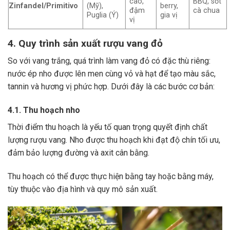
cao,
BBQ, sốt
Zinfandel/Primitivo
(Mỹ),
berry,
đậm
cà chua
Puglia (Ý)
gia vị
vị
4. Quy trình sản xuất rượu vang đỏ
So với vang trắng, quá trình làm vang đỏ có đặc thù riêng:
nước ép nho được lên men cùng vỏ và hạt để tạo màu sắc,
tannin và hương vị phức hợp. Dưới đây là các bước cơ bản:
4.1. Thu hoạch nho
Thời điểm thu hoạch là yếu tố quan trọng quyết định chất
lượng rượu vang. Nho được thu hoạch khi đạt độ chín tối ưu,
đảm bảo lượng đường và axit cân bằng.
Thu hoạch có thể được thực hiện bằng tay hoặc bằng máy,
tùy thuộc vào địa hình và quy mô sản xuất.