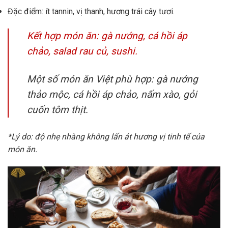
Đặc điểm: ít tannin, vị thanh, hương trái cây tươi.
Kết hợp món ăn: gà nướng, cá hồi áp
chảo, salad rau củ, sushi.
Một số món ăn Việt phù hợp: gà nướng
thảo mộc, cá hồi áp chảo, nấm xào, gỏi
cuốn tôm thịt.
*Lý do: độ nhẹ nhàng không lấn át hương vị tinh tế của
món ăn.