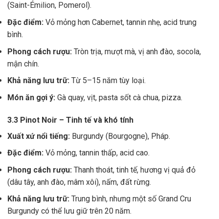
(Saint-Émilion, Pomerol).
Đặc điểm:
Vỏ mỏng hơn Cabernet, tannin nhẹ, acid trung
bình.
Phong cách rượu:
Tròn trịa, mượt mà, vị anh đào, socola,
mận chín.
Khả năng lưu trữ:
Từ 5–15 năm tùy loại.
Món ăn gợi ý:
Gà quay, vịt, pasta sốt cà chua, pizza.
3.3 Pinot Noir – Tinh tế và khó tính
Xuất xứ nổi tiếng:
Burgundy (Bourgogne), Pháp.
Đặc điểm:
Vỏ mỏng, tannin thấp, acid cao.
Phong cách rượu:
Thanh thoát, tinh tế, hương vị quả đỏ
(dâu tây, anh đào, mâm xôi), nấm, đất rừng.
Khả năng lưu trữ:
Trung bình, nhưng một số Grand Cru
Burgundy có thể lưu giữ trên 20 năm.