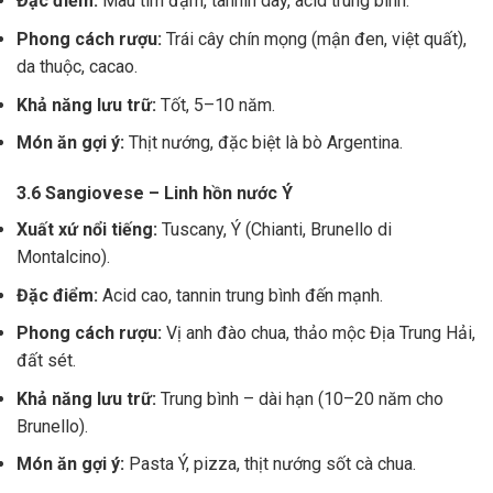
Đặc điểm:
Màu tím đậm, tannin dày, acid trung bình.
Phong cách rượu:
Trái cây chín mọng (mận đen, việt quất),
da thuộc, cacao.
Khả năng lưu trữ:
Tốt, 5–10 năm.
Món ăn gợi ý:
Thịt nướng, đặc biệt là bò Argentina.
3.6 Sangiovese – Linh hồn nước Ý
Xuất xứ nổi tiếng:
Tuscany, Ý (Chianti, Brunello di
Montalcino).
Đặc điểm:
Acid cao, tannin trung bình đến mạnh.
Phong cách rượu:
Vị anh đào chua, thảo mộc Địa Trung Hải,
đất sét.
Khả năng lưu trữ:
Trung bình – dài hạn (10–20 năm cho
Brunello).
Món ăn gợi ý:
Pasta Ý, pizza, thịt nướng sốt cà chua.