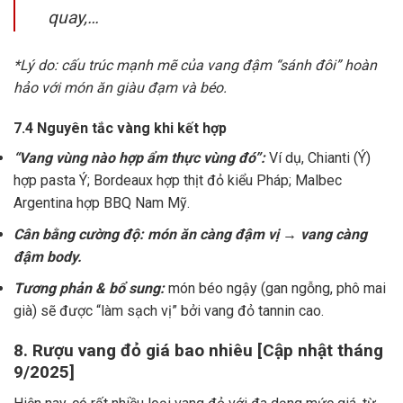
quay,…
*Lý do: cấu trúc mạnh mẽ của vang đậm “sánh đôi” hoàn
hảo với món ăn giàu đạm và béo.
7.4 Nguyên tắc vàng khi kết hợp
“Vang vùng nào hợp ẩm thực vùng đó”:
Ví dụ, Chianti (Ý)
hợp pasta Ý; Bordeaux hợp thịt đỏ kiểu Pháp; Malbec
Argentina hợp BBQ Nam Mỹ.
Cân bằng cường độ: món ăn càng đậm vị → vang càng
đậm body.
Tương phản & bổ sung:
món béo ngậy (gan ngỗng, phô mai
già) sẽ được “làm sạch vị” bởi vang đỏ tannin cao.
8. Rượu vang đỏ giá bao nhiêu [Cập nhật tháng
9/2025]