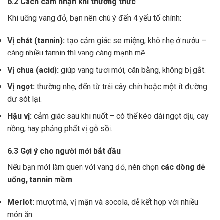
6.2 Cách cảm nhận khi thưởng thức
Khi uống vang đỏ, bạn nên chú ý đến 4 yếu tố chính:
Vị chát (tannin):
tạo cảm giác se miệng, khô nhẹ ở nướu –
càng nhiều tannin thì vang càng mạnh mẽ.
Vị chua (acid):
giúp vang tươi mới, cân bằng, không bị gắt.
Vị ngọt:
thường nhẹ, đến từ trái cây chín hoặc một ít đường
dư sót lại.
Hậu vị:
cảm giác sau khi nuốt – có thể kéo dài ngọt dịu, cay
nồng, hay phảng phất vị gỗ sồi.
6.3 Gợi ý cho người mới bắt đầu
Nếu bạn mới làm quen với vang đỏ, nên chọn
các dòng dễ
uống, tannin mềm
:
Merlot:
mượt mà, vị mận và socola, dễ kết hợp với nhiều
món ăn.