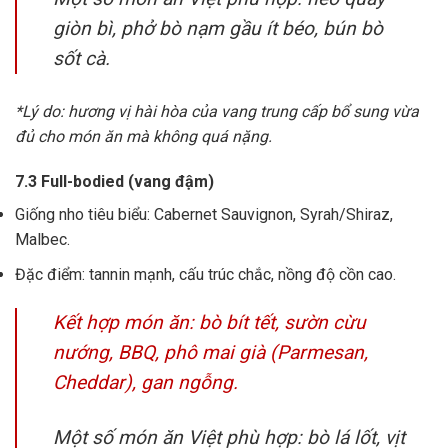
giòn bì, phở bò nạm gầu ít béo, bún bò
sốt cà.
*Lý do: hương vị hài hòa của vang trung cấp bổ sung vừa
đủ cho món ăn mà không quá nặng.
7.3 Full-bodied (vang đậm)
Giống nho tiêu biểu: Cabernet Sauvignon, Syrah/Shiraz,
Malbec.
Đặc điểm: tannin mạnh, cấu trúc chắc, nồng độ cồn cao.
Kết hợp món ăn: bò bít tết, sườn cừu
nướng, BBQ, phô mai già (Parmesan,
Cheddar), gan ngỗng.
Một số món ăn Việt phù hợp: bò lá lốt, vịt