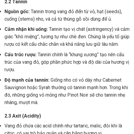
2.2 Tannin
Nguồn gốc:
Tannin trong vang đỏ đến từ vỏ, hạt (seeds),
cuống (stems) nho, và cả từ thùng gỗ sồi dùng để ủ.
Cảm nhận khi uống:
Tannin tạo vị chát (astringency) và cảm
giác “khô miệng”, tương tự như chè đen. Chúng là yếu tố giúp
rượu có kết cấu chắc chắn và khả năng lưu giữ lâu năm.
Cấu trúc rượu:
Tannin chính là “khung xương” tạo nên cấu
trúc của vang đỏ, góp phần phức hợp và độ dài của hương vị
rượu.
Độ mạnh của tannin:
Giống nho có vỏ dày như Cabernet
Sauvignon hoặc Syrah thường có tannin mạnh hơn. Trong khi
đó, những giống vỏ mỏng như Pinot Noir sẽ cho tannin nhẹ
nhàng, mượt mà.
2.3 Axit (Acidity)
Vang đỏ chứa các acid chính như tartaric, malic, đôi khi là
citric, có vai trò bảo quản và cân bằng hương vị .