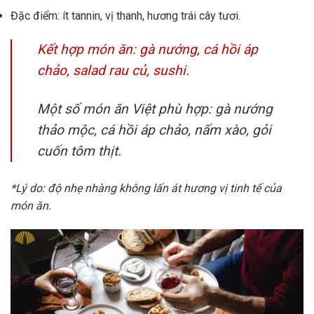
Đặc điểm: ít tannin, vị thanh, hương trái cây tươi.
Kết hợp món ăn: gà nướng, cá hồi áp
chảo, salad rau củ, sushi.
Một số món ăn Việt phù hợp: gà nướng
thảo mộc, cá hồi áp chảo, nấm xào, gỏi
cuốn tôm thịt.
*Lý do: độ nhẹ nhàng không lấn át hương vị tinh tế của
món ăn.