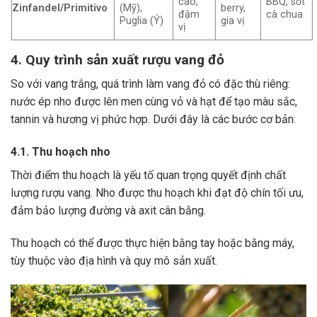
cao,
BBQ, sốt
Zinfandel/Primitivo
(Mỹ),
berry,
đậm
cà chua
Puglia (Ý)
gia vị
vị
4. Quy trình sản xuất rượu vang đỏ
So với vang trắng, quá trình làm vang đỏ có đặc thù riêng:
nước ép nho được lên men cùng vỏ và hạt để tạo màu sắc,
tannin và hương vị phức hợp. Dưới đây là các bước cơ bản:
4.1. Thu hoạch nho
Thời điểm thu hoạch là yếu tố quan trọng quyết định chất
lượng rượu vang. Nho được thu hoạch khi đạt độ chín tối ưu,
đảm bảo lượng đường và axit cân bằng.
Thu hoạch có thể được thực hiện bằng tay hoặc bằng máy,
tùy thuộc vào địa hình và quy mô sản xuất.