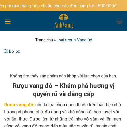
Bỏ
hàng tiêu chuẩn cho các đơn hàng trên 600.000đ
qua
nội
dung
Trang chủ
»
Loại rượu
»
Vang Đỏ
Bộ lọc
Không tìm thấy sản phẩm nào khớp với lựa chọn của bạn.
Rượu vang đỏ – Khám phá hương vị
quyến rũ và đẳng cấp
Rượu vang đỏ
luôn là lựa chọn quen thuộc trên bàn tiệc nhờ
hương vị phong phú, đa dạng và khả năng kết hợp tuyệt vời
với ẩm thực. Được làm từ những trái nho vỏ sẫm và lên men
cùng vỏ, vang đỏ mang đến màu sắc quyến rũ, tannin chát