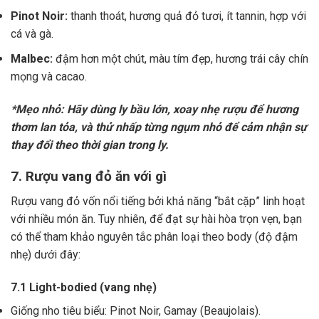
Pinot Noir:
thanh thoát, hương quả đỏ tươi, ít tannin, hợp với
cá và gà.
Malbec:
đậm hơn một chút, màu tím đẹp, hương trái cây chín
mọng và cacao.
*Mẹo nhỏ: Hãy dùng ly bầu lớn, xoay nhẹ rượu để hương
thơm lan tỏa, và thử nhấp từng ngụm nhỏ để cảm nhận sự
thay đổi theo thời gian trong ly.
7. Rượu vang đỏ ăn với gì
Rượu vang đỏ vốn nổi tiếng bởi khả năng “bắt cặp” linh hoạt
với nhiều món ăn. Tuy nhiên, để đạt sự hài hòa trọn vẹn, bạn
có thể tham khảo nguyên tắc phân loại theo body (độ đậm
nhẹ) dưới đây:
7.1 Light-bodied (vang nhẹ)
Giống nho tiêu biểu: Pinot Noir, Gamay (Beaujolais).