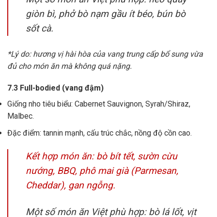
giòn bì, phở bò nạm gầu ít béo, bún bò
sốt cà.
*Lý do: hương vị hài hòa của vang trung cấp bổ sung vừa
đủ cho món ăn mà không quá nặng.
7.3 Full-bodied (vang đậm)
Giống nho tiêu biểu: Cabernet Sauvignon, Syrah/Shiraz,
Malbec.
Đặc điểm: tannin mạnh, cấu trúc chắc, nồng độ cồn cao.
Kết hợp món ăn: bò bít tết, sườn cừu
nướng, BBQ, phô mai già (Parmesan,
Cheddar), gan ngỗng.
Một số món ăn Việt phù hợp: bò lá lốt, vịt