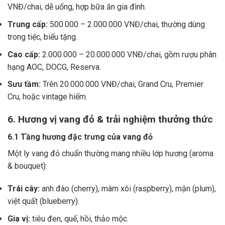
VNĐ/chai, dễ uống, hợp bữa ăn gia đình.
Trung cấp:
500.000 – 2.000.000 VNĐ/chai, thường dùng
trong tiệc, biếu tặng.
Cao cấp:
2.000.000 – 20.000.000 VNĐ/chai, gồm rượu phân
hạng AOC, DOCG, Reserva.
Sưu tầm:
Trên 20.000.000 VNĐ/chai, Grand Cru, Premier
Cru, hoặc vintage hiếm.
6. Hương vị vang đỏ & trải nghiệm thưởng thức
6.1 Tầng hương đặc trưng của vang đỏ
Một ly vang đỏ chuẩn thường mang nhiều lớp hương (aroma
& bouquet):
Trái cây:
anh đào (cherry), mâm xôi (raspberry), mận (plum),
việt quất (blueberry).
Gia vị:
tiêu đen, quế, hồi, thảo mộc.