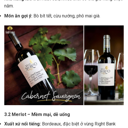
năm.
Món ăn gợi ý:
Bò bít tết, cừu nướng, phô mai già.
3.2 Merlot – Mềm mại, dễ uống
Xuất xứ nổi tiếng:
Bordeaux, đặc biệt ở vùng Right Bank