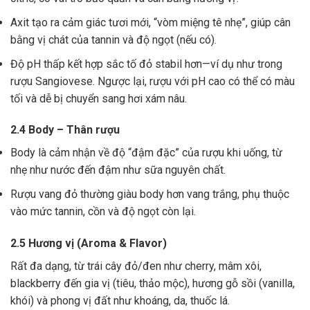
Axit tạo ra cảm giác tươi mới, “vòm miệng tê nhẹ”, giúp cân
bằng vị chát của tannin và độ ngọt (nếu có).
Độ pH thấp kết hợp sắc tố đỏ stabil hơn—ví dụ như trong
rượu Sangiovese. Ngược lại, rượu với pH cao có thể có màu
tối và dễ bị chuyển sang hơi xám nâu.
2.4 Body – Thân rượu
Body là cảm nhận về độ “đậm đặc” của rượu khi uống, từ
nhẹ như nước đến đậm như sữa nguyên chất.
Rượu vang đỏ thường giàu body hơn vang trắng, phụ thuộc
vào mức tannin, cồn và độ ngọt còn lại.
2.5 Hương vị (Aroma & Flavor)
Rất đa dạng, từ trái cây đỏ/đen như cherry, mâm xôi,
blackberry đến gia vị (tiêu, thảo mộc), hương gỗ sồi (vanilla,
khói) và phong vị đất như khoáng, da, thuốc lá.