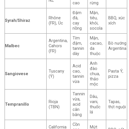
NZ
cao
rừng
Đậm
Mận,
Rhône
đà,
tiêu,
BBQ, xúc
Syrah/Shiraz
(FR), Úc
cay
khói,
xích
nồng
socola
Tím
Mận,
Argentina,
đậm,
cacao,
Bò nướng
Malbec
Cahors
tannin
da
Argentina
(FR)
dày
thuộc
Anh
Acid
đào
Tuscany
cao,
Pasta Ý,
Sangiovese
chua,
(Ý)
tannin
pizza
thảo
vừa
mộc
Tannin
Dâu,
vừa,
Rioja
vani,
Tapas,
Tempranillo
acid
(TBN)
thuốc
thịt nguội
cân
lá
bằng
Cồn
California
Mứt