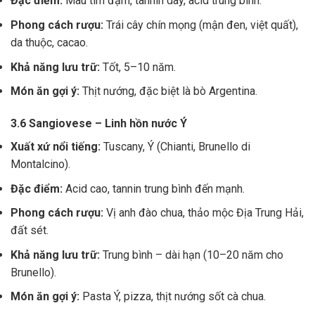
Đặc điểm:
Màu tím đậm, tannin dày, acid trung bình.
Phong cách rượu:
Trái cây chín mọng (mận đen, việt quất),
da thuộc, cacao.
Khả năng lưu trữ:
Tốt, 5–10 năm.
Món ăn gợi ý:
Thịt nướng, đặc biệt là bò Argentina.
3.6 Sangiovese – Linh hồn nước Ý
Xuất xứ nổi tiếng:
Tuscany, Ý (Chianti, Brunello di
Montalcino).
Đặc điểm:
Acid cao, tannin trung bình đến mạnh.
Phong cách rượu:
Vị anh đào chua, thảo mộc Địa Trung Hải,
đất sét.
Khả năng lưu trữ:
Trung bình – dài hạn (10–20 năm cho
Brunello).
Món ăn gợi ý:
Pasta Ý, pizza, thịt nướng sốt cà chua.