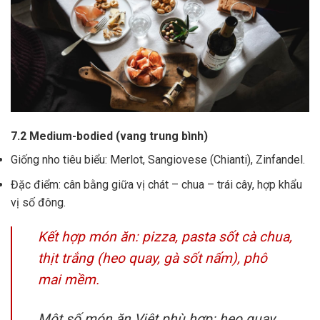
7.2 Medium-bodied (vang trung bình)
Giống nho tiêu biểu: Merlot, Sangiovese (Chianti), Zinfandel.
Đặc điểm: cân bằng giữa vị chát – chua – trái cây, hợp khẩu
vị số đông.
Kết hợp món ăn: pizza, pasta sốt cà chua,
thịt trắng (heo quay, gà sốt nấm), phô
mai mềm.
Một số món ăn Việt phù hợp: heo quay