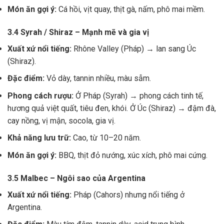
Món ăn gợi ý:
Cá hồi, vịt quay, thịt gà, nấm, phô mai mềm.
3.4 Syrah / Shiraz – Mạnh mẽ và gia vị
Xuất xứ nổi tiếng:
Rhône Valley (Pháp) → lan sang Úc
(Shiraz).
Đặc điểm:
Vỏ dày, tannin nhiều, màu sẫm.
Phong cách rượu:
Ở Pháp (Syrah) → phong cách tinh tế,
hương quả việt quất, tiêu đen, khói. Ở Úc (Shiraz) → đậm đà,
cay nồng, vị mận, socola, gia vị.
Khả năng lưu trữ:
Cao, từ 10–20 năm.
Món ăn gợi ý:
BBQ, thịt đỏ nướng, xúc xích, phô mai cứng.
3.5 Malbec – Ngôi sao của Argentina
Xuất xứ nổi tiếng:
Pháp (Cahors) nhưng nổi tiếng ở
Argentina.