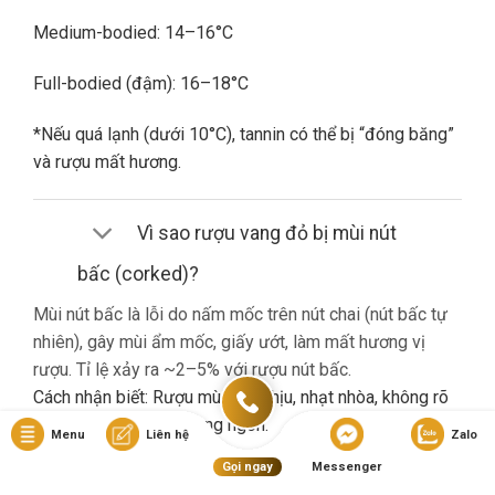
Medium-bodied: 14–16°C
Full-bodied (đậm): 16–18°C
*Nếu quá lạnh (dưới 10°C), tannin có thể bị “đóng băng”
và rượu mất hương.
Vì sao rượu vang đỏ bị mùi nút
bấc (corked)?
Mùi nút bấc là lỗi do nấm mốc trên nút chai (nút bấc tự
nhiên), gây mùi ẩm mốc, giấy ướt, làm mất hương vị
rượu. Tỉ lệ xảy ra ~2–5% với rượu nút bấc.
Cách nhận biết: Rượu mùi khó chịu, nhạt nhòa, không rõ
hương trái cây dù là vang ngon.
Menu
Liên hệ
Zalo
Gọi ngay
Messenger
Nếu gặp lỗi này, bạn nên liên hệ cửa hàng đổi trả (nếu có