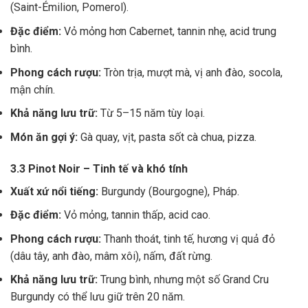
(Saint-Émilion, Pomerol).
Đặc điểm:
Vỏ mỏng hơn Cabernet, tannin nhẹ, acid trung
bình.
Phong cách rượu:
Tròn trịa, mượt mà, vị anh đào, socola,
mận chín.
Khả năng lưu trữ:
Từ 5–15 năm tùy loại.
Món ăn gợi ý:
Gà quay, vịt, pasta sốt cà chua, pizza.
3.3 Pinot Noir – Tinh tế và khó tính
Xuất xứ nổi tiếng:
Burgundy (Bourgogne), Pháp.
Đặc điểm:
Vỏ mỏng, tannin thấp, acid cao.
Phong cách rượu:
Thanh thoát, tinh tế, hương vị quả đỏ
(dâu tây, anh đào, mâm xôi), nấm, đất rừng.
Khả năng lưu trữ:
Trung bình, nhưng một số Grand Cru
Burgundy có thể lưu giữ trên 20 năm.