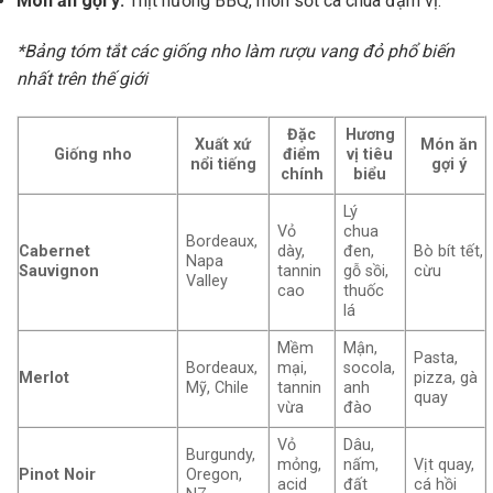
Món ăn gợi ý:
Thịt nướng BBQ, món sốt cà chua đậm vị.
*Bảng tóm tắt các giống nho làm rượu vang đỏ phổ biến
nhất trên thế giới
Đặc
Hương
Xuất xứ
Món ăn
Giống nho
điểm
vị tiêu
nổi tiếng
gợi ý
chính
biểu
Lý
Vỏ
chua
Bordeaux,
Cabernet
dày,
đen,
Bò bít tết,
Napa
Sauvignon
tannin
gỗ sồi,
cừu
Valley
cao
thuốc
lá
Mềm
Mận,
Pasta,
Bordeaux,
mại,
socola,
Merlot
pizza, gà
Mỹ, Chile
tannin
anh
quay
vừa
đào
Vỏ
Dâu,
Burgundy,
mỏng,
nấm,
Vịt quay,
Pinot Noir
Oregon,
acid
đất
cá hồi