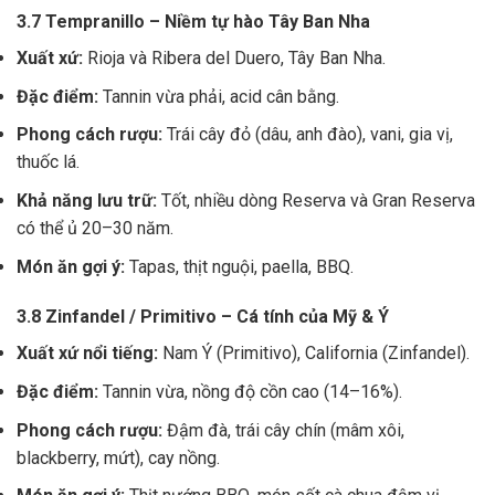
3.7 Tempranillo – Niềm tự hào Tây Ban Nha
Xuất xứ:
Rioja và Ribera del Duero, Tây Ban Nha.
Đặc điểm:
Tannin vừa phải, acid cân bằng.
Phong cách rượu:
Trái cây đỏ (dâu, anh đào), vani, gia vị,
thuốc lá.
Khả năng lưu trữ:
Tốt, nhiều dòng Reserva và Gran Reserva
có thể ủ 20–30 năm.
Món ăn gợi ý:
Tapas, thịt nguội, paella, BBQ.
3.8 Zinfandel / Primitivo – Cá tính của Mỹ & Ý
Xuất xứ nổi tiếng:
Nam Ý (Primitivo), California (Zinfandel).
Đặc điểm:
Tannin vừa, nồng độ cồn cao (14–16%).
Phong cách rượu:
Đậm đà, trái cây chín (mâm xôi,
blackberry, mứt), cay nồng.