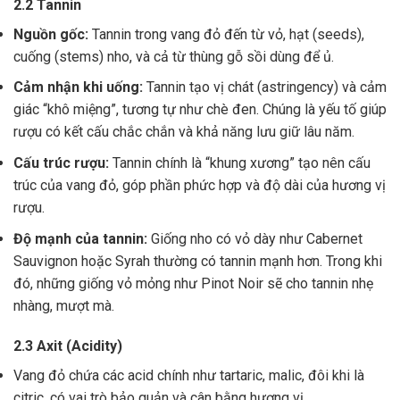
2.2 Tannin
Nguồn gốc:
Tannin trong vang đỏ đến từ vỏ, hạt (seeds),
cuống (stems) nho, và cả từ thùng gỗ sồi dùng để ủ.
Cảm nhận khi uống:
Tannin tạo vị chát (astringency) và cảm
giác “khô miệng”, tương tự như chè đen. Chúng là yếu tố giúp
rượu có kết cấu chắc chắn và khả năng lưu giữ lâu năm.
Cấu trúc rượu:
Tannin chính là “khung xương” tạo nên cấu
trúc của vang đỏ, góp phần phức hợp và độ dài của hương vị
rượu.
Độ mạnh của tannin:
Giống nho có vỏ dày như Cabernet
Sauvignon hoặc Syrah thường có tannin mạnh hơn. Trong khi
đó, những giống vỏ mỏng như Pinot Noir sẽ cho tannin nhẹ
nhàng, mượt mà.
2.3 Axit (Acidity)
Vang đỏ chứa các acid chính như tartaric, malic, đôi khi là
citric, có vai trò bảo quản và cân bằng hương vị .