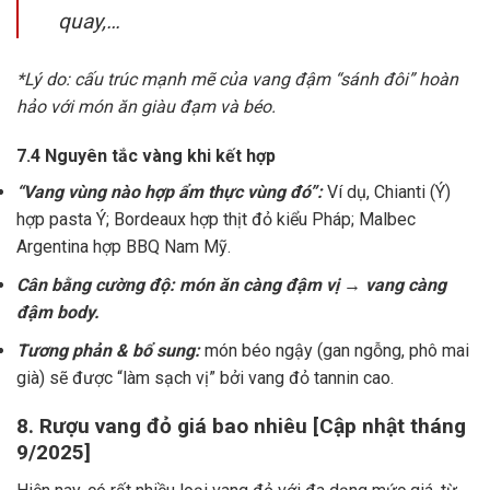
quay,…
*Lý do: cấu trúc mạnh mẽ của vang đậm “sánh đôi” hoàn
hảo với món ăn giàu đạm và béo.
7.4 Nguyên tắc vàng khi kết hợp
“Vang vùng nào hợp ẩm thực vùng đó”:
Ví dụ, Chianti (Ý)
hợp pasta Ý; Bordeaux hợp thịt đỏ kiểu Pháp; Malbec
Argentina hợp BBQ Nam Mỹ.
Cân bằng cường độ: món ăn càng đậm vị → vang càng
đậm body.
Tương phản & bổ sung:
món béo ngậy (gan ngỗng, phô mai
già) sẽ được “làm sạch vị” bởi vang đỏ tannin cao.
8. Rượu vang đỏ giá bao nhiêu [Cập nhật tháng
9/2025]