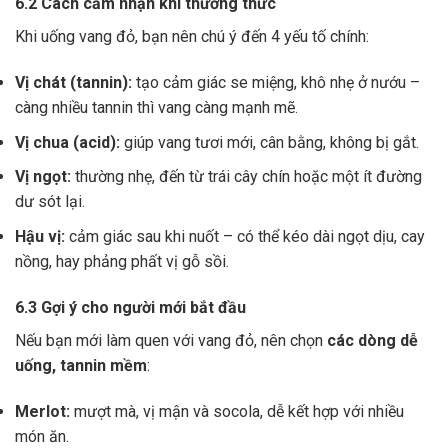
6.2 Cách cảm nhận khi thưởng thức
Khi uống vang đỏ, bạn nên chú ý đến 4 yếu tố chính:
Vị chát (tannin):
tạo cảm giác se miệng, khô nhẹ ở nướu –
càng nhiều tannin thì vang càng mạnh mẽ.
Vị chua (acid):
giúp vang tươi mới, cân bằng, không bị gắt.
Vị ngọt:
thường nhẹ, đến từ trái cây chín hoặc một ít đường
dư sót lại.
Hậu vị:
cảm giác sau khi nuốt – có thể kéo dài ngọt dịu, cay
nồng, hay phảng phất vị gỗ sồi.
6.3 Gợi ý cho người mới bắt đầu
Nếu bạn mới làm quen với vang đỏ, nên chọn
các dòng dễ
uống, tannin mềm
:
Merlot:
mượt mà, vị mận và socola, dễ kết hợp với nhiều
món ăn.