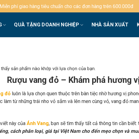
tiêu chuẩn cho các đơn hàng trên 600.000đ
G
QUÀ TẶNG DOANH NGHIỆP
NHÀ SẢN XUẤT
 thấy sản phẩm nào khớp với lựa chọn của bạn.
Rượu vang đỏ – Khám phá hương vị
g đỏ
luôn là lựa chọn quen thuộc trên bàn tiệc nhờ hương vị phon
c làm từ những trái nho vỏ sẫm và lên men cùng vỏ, vang đỏ mang
 viết này của
Ánh Vang
, bạn sẽ tìm thấy tất cả thông tin cần biết:
iếng, cách phân loại, giá tại Việt Nam cho đến mẹo chọn và mu