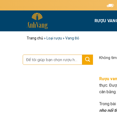
Bỏ
Miễn phí giao hàng 
qua
nội
RƯỢU VAN
dung
Trang chủ
»
Loại rượu
»
Vang Đỏ
Tìm
Không tìm
kiếm:
Rượu van
thực. Đượ
cân bằng.
Trong bài
nho nổi t