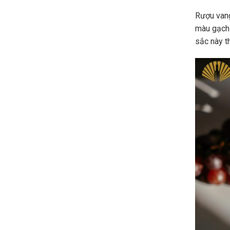
Rượu vang
màu gạch
sắc này t