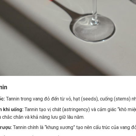
nin
c:
Tannin trong vang đỏ đến từ vỏ, hạt (seeds), cuống (stems) nh
 khi uống:
Tannin tạo vị chát (astringency) và cảm giác “khô miệ
u chắc chắn và khả năng lưu giữ lâu năm.
 rượu:
Tannin chính là “khung xương” tạo nên cấu trúc của vang đ