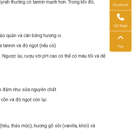
rah thường có tannin mạnh hơn. Trong khi đó,
Facebook
Gọi Ngay
 bảo quản và cân bằng hương vị .
a tannin và độ ngọt (nếu có).
Top
 Ngược lại, rượu với pH cao có thể có màu tối và dễ
n đậm như sữa nguyên chất.
cồn và độ ngọt còn lại.
tiêu, thảo mộc), hương gỗ sồi (vanilla, khói) và