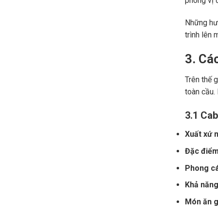
phong vị đ
Những hươ
trình lên 
3. Cá
Trên thế 
toàn cầu.
3.1 Cab
Xuất xứ n
Đặc điểm
Phong cá
Khả năng 
Món ăn gợ