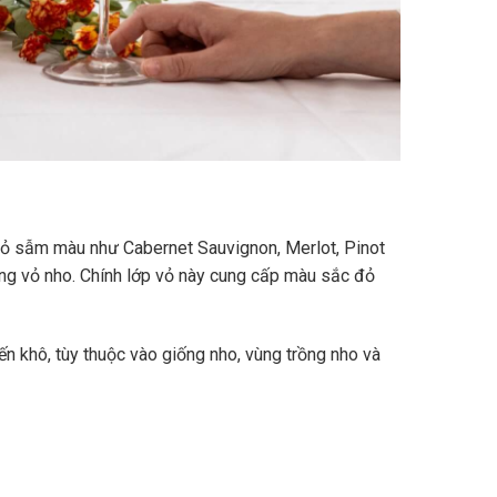
vỏ sẫm màu như Cabernet Sauvignon, Merlot, Pinot
ùng vỏ nho. Chính lớp vỏ này cung cấp màu sắc đỏ
n khô, tùy thuộc vào giống nho, vùng trồng nho và