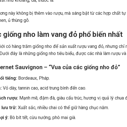
ất như khoáng, da, thuốc lá.
ng này không bị thêm vào rượu, mà sáng bật từ các hợp chất tự 
men, ủ thùng gỗ.
c giống nho làm vang đỏ phổ biến nhất
giới có hàng trăm giống nho để sản xuất rượu vang đỏ, nhưng chỉ m
 Dưới đây là những giống nho tiêu biểu, được các nhà làm rượu và
ernet Sauvignon – “Vua của các giống nho đỏ”
ổi tiếng:
Bordeaux, Pháp.
:
Vỏ dày, tannin cao, acid trung bình đến cao.
ch rượu:
Mạnh mẽ, đậm đà, giàu cấu trúc, hương vị quả lý chua đe
lưu trữ:
Xuất sắc, nhiều chai có thể giữ hàng chục năm.
i ý:
Bò bít tết, cừu nướng, phô mai già.