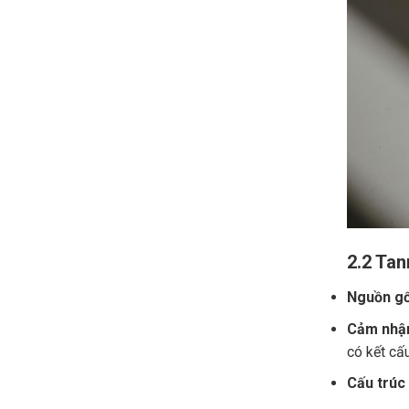
2.2 Tan
Nguồn gố
Cảm nhận
có kết cấ
Cấu trúc