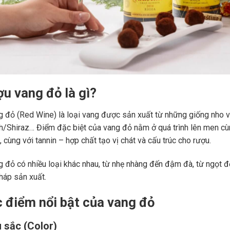
ợu vang đỏ là gì?
 đỏ (Red Wine) là loại vang được sản xuất từ những giống nho 
ah/Shiraz… Điểm đặc biệt của vang đỏ nằm ở quá trình lên men c
 cùng với tannin – hợp chất tạo vị chát và cấu trúc cho rượu.
 đỏ có nhiều loại khác nhau, từ nhẹ nhàng đến đậm đà, từ ngọt đế
áp sản xuất.
c điểm nổi bật của vang đỏ
 sắc (Color)