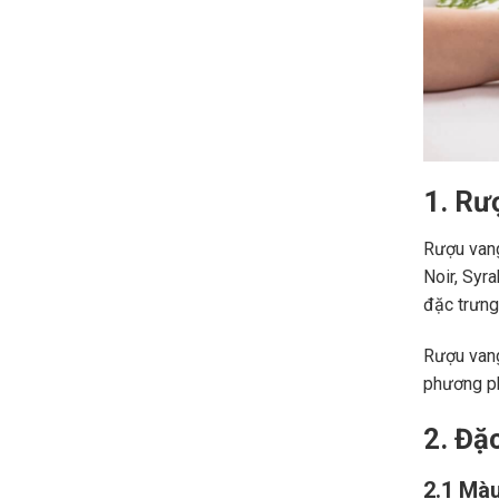
1. Rư
Rượu vang
Noir, Syr
đặc trưng,
Rượu vang
phương ph
2. Đặ
2.1 Màu