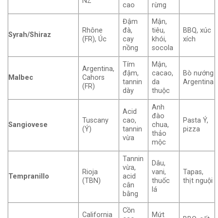
NZ
cao
rừng
Đậm
Mận,
Rhône
đà,
tiêu,
BBQ, xúc
Syrah/Shiraz
(FR), Úc
cay
khói,
xích
nồng
socola
Tím
Mận,
Argentina,
đậm,
cacao,
Bò nướng
Malbec
Cahors
tannin
da
Argentina
(FR)
dày
thuộc
Anh
Acid
đào
Tuscany
cao,
Pasta Ý,
Sangiovese
chua,
(Ý)
tannin
pizza
thảo
vừa
mộc
Tannin
Dâu,
vừa,
Rioja
vani,
Tapas,
Tempranillo
acid
(TBN)
thuốc
thịt nguội
cân
lá
bằng
Cồn
California
Mứt