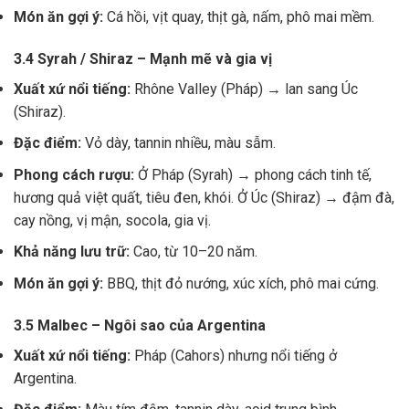
Món ăn gợi ý:
Cá hồi, vịt quay, thịt gà, nấm, phô mai mềm.
3.4 Syrah / Shiraz – Mạnh mẽ và gia vị
Xuất xứ nổi tiếng:
Rhône Valley (Pháp) → lan sang Úc
(Shiraz).
Đặc điểm:
Vỏ dày, tannin nhiều, màu sẫm.
Phong cách rượu:
Ở Pháp (Syrah) → phong cách tinh tế,
hương quả việt quất, tiêu đen, khói. Ở Úc (Shiraz) → đậm đà,
cay nồng, vị mận, socola, gia vị.
Khả năng lưu trữ:
Cao, từ 10–20 năm.
Món ăn gợi ý:
BBQ, thịt đỏ nướng, xúc xích, phô mai cứng.
3.5 Malbec – Ngôi sao của Argentina
Xuất xứ nổi tiếng:
Pháp (Cahors) nhưng nổi tiếng ở
Argentina.