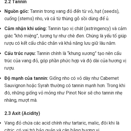
2.2 Tannin
Nguồn gốc:
Tannin trong vang đỏ đến từ vỏ, hạt (seeds),
cuống (stems) nho, và cả từ thùng gỗ sồi dùng để ủ.
Cảm nhận khi uống:
Tannin tạo vị chát (astringency) và cảm
giác “khô miệng”, tương tự như chè đen. Chúng là yếu tố giúp
rượu có kết cấu chắc chắn và khả năng lưu giữ lâu năm.
Cấu trúc rượu:
Tannin chính là “khung xương” tạo nên cấu
trúc của vang đỏ, góp phần phức hợp và độ dài của hương vị
rượu.
Độ mạnh của tannin:
Giống nho có vỏ dày như Cabernet
Sauvignon hoặc Syrah thường có tannin mạnh hơn. Trong khi
đó, những giống vỏ mỏng như Pinot Noir sẽ cho tannin nhẹ
nhàng, mượt mà.
2.3 Axit (Acidity)
Vang đỏ chứa các acid chính như tartaric, malic, đôi khi là
citric, có vai trò bảo quản và cân bằng hương vị .