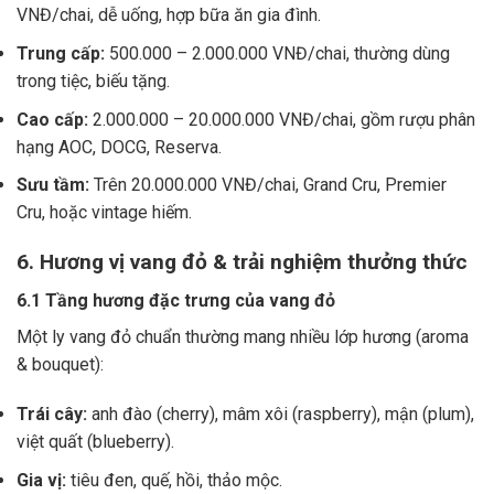
VNĐ/chai, dễ uống, hợp bữa ăn gia đình.
Trung cấp:
500.000 – 2.000.000 VNĐ/chai, thường dùng
trong tiệc, biếu tặng.
Cao cấp:
2.000.000 – 20.000.000 VNĐ/chai, gồm rượu phân
hạng AOC, DOCG, Reserva.
Sưu tầm:
Trên 20.000.000 VNĐ/chai, Grand Cru, Premier
Cru, hoặc vintage hiếm.
6. Hương vị vang đỏ & trải nghiệm thưởng thức
6.1 Tầng hương đặc trưng của vang đỏ
Một ly vang đỏ chuẩn thường mang nhiều lớp hương (aroma
& bouquet):
Trái cây:
anh đào (cherry), mâm xôi (raspberry), mận (plum),
việt quất (blueberry).
Gia vị:
tiêu đen, quế, hồi, thảo mộc.