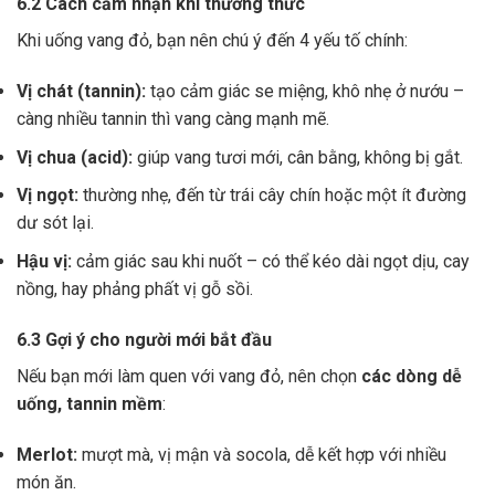
6.2 Cách cảm nhận khi thưởng thức
Khi uống vang đỏ, bạn nên chú ý đến 4 yếu tố chính:
Vị chát (tannin):
tạo cảm giác se miệng, khô nhẹ ở nướu –
càng nhiều tannin thì vang càng mạnh mẽ.
Vị chua (acid):
giúp vang tươi mới, cân bằng, không bị gắt.
Vị ngọt:
thường nhẹ, đến từ trái cây chín hoặc một ít đường
dư sót lại.
Hậu vị:
cảm giác sau khi nuốt – có thể kéo dài ngọt dịu, cay
nồng, hay phảng phất vị gỗ sồi.
6.3 Gợi ý cho người mới bắt đầu
Nếu bạn mới làm quen với vang đỏ, nên chọn
các dòng dễ
uống, tannin mềm
:
Merlot:
mượt mà, vị mận và socola, dễ kết hợp với nhiều
món ăn.