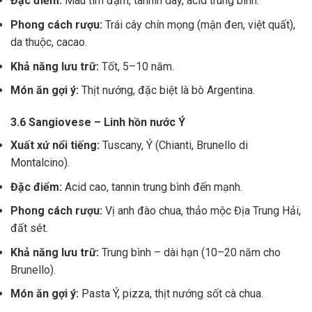
Đặc điểm:
Màu tím đậm, tannin dày, acid trung bình.
Phong cách rượu:
Trái cây chín mọng (mận đen, việt quất),
da thuộc, cacao.
Khả năng lưu trữ:
Tốt, 5–10 năm.
Món ăn gợi ý:
Thịt nướng, đặc biệt là bò Argentina.
3.6 Sangiovese – Linh hồn nước Ý
Xuất xứ nổi tiếng:
Tuscany, Ý (Chianti, Brunello di
Montalcino).
Đặc điểm:
Acid cao, tannin trung bình đến mạnh.
Phong cách rượu:
Vị anh đào chua, thảo mộc Địa Trung Hải,
đất sét.
Khả năng lưu trữ:
Trung bình – dài hạn (10–20 năm cho
Brunello).
Món ăn gợi ý:
Pasta Ý, pizza, thịt nướng sốt cà chua.