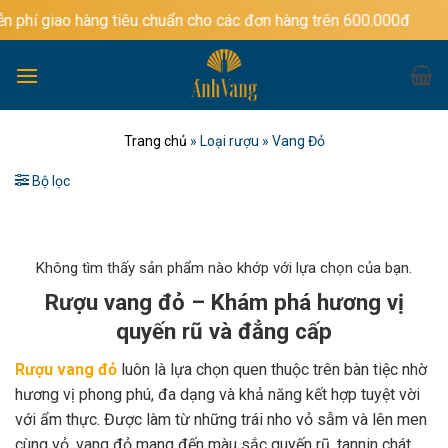
Bỏ
àng tiêu chuẩn cho các đơn hàng trên 600.000đ
qua
nội
dung
Trang chủ
»
Loại rượu
»
Vang Đỏ
Bộ lọc
Không tìm thấy sản phẩm nào khớp với lựa chọn của bạn.
Rượu vang đỏ – Khám phá hương vị
quyến rũ và đẳng cấp
Rượu vang đỏ
luôn là lựa chọn quen thuộc trên bàn tiệc nhờ
hương vị phong phú, đa dạng và khả năng kết hợp tuyệt vời
với ẩm thực. Được làm từ những trái nho vỏ sẫm và lên men
cùng vỏ, vang đỏ mang đến màu sắc quyến rũ, tannin chát