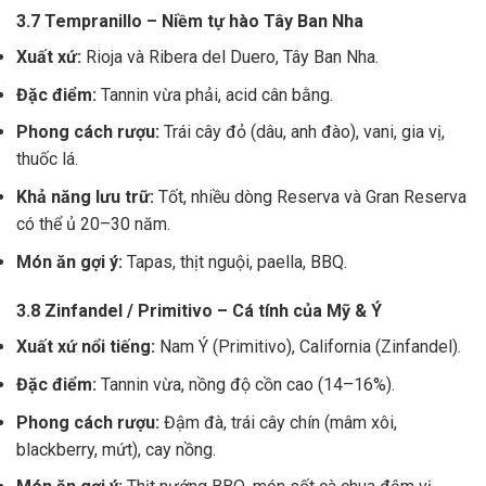
3.7 Tempranillo – Niềm tự hào Tây Ban Nha
Xuất xứ:
Rioja và Ribera del Duero, Tây Ban Nha.
Đặc điểm:
Tannin vừa phải, acid cân bằng.
Phong cách rượu:
Trái cây đỏ (dâu, anh đào), vani, gia vị,
thuốc lá.
Khả năng lưu trữ:
Tốt, nhiều dòng Reserva và Gran Reserva
có thể ủ 20–30 năm.
Món ăn gợi ý:
Tapas, thịt nguội, paella, BBQ.
3.8 Zinfandel / Primitivo – Cá tính của Mỹ & Ý
Xuất xứ nổi tiếng:
Nam Ý (Primitivo), California (Zinfandel).
Đặc điểm:
Tannin vừa, nồng độ cồn cao (14–16%).
Phong cách rượu:
Đậm đà, trái cây chín (mâm xôi,
blackberry, mứt), cay nồng.