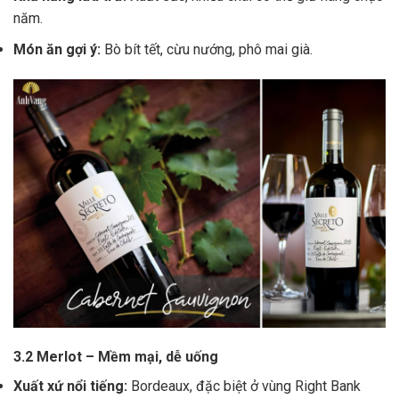
năm.
Món ăn gợi ý:
Bò bít tết, cừu nướng, phô mai già.
3.2 Merlot – Mềm mại, dễ uống
Xuất xứ nổi tiếng:
Bordeaux, đặc biệt ở vùng Right Bank