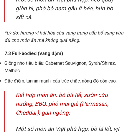
giòn bì, phở bò nạm gầu ít béo, bún bò
sốt cà.
*Lý do: hương vị hài hòa của vang trung cấp bổ sung vừa
đủ cho món ăn mà không quá nặng.
7.3 Full-bodied (vang đậm)
Giống nho tiêu biểu: Cabernet Sauvignon, Syrah/Shiraz,
Malbec.
Đặc điểm: tannin mạnh, cấu trúc chắc, nồng độ cồn cao.
Kết hợp món ăn: bò bít tết, sườn cừu
nướng, BBQ, phô mai già (Parmesan,
Cheddar), gan ngỗng.
Một số món ăn Việt phù hợp: bò lá lốt, vịt