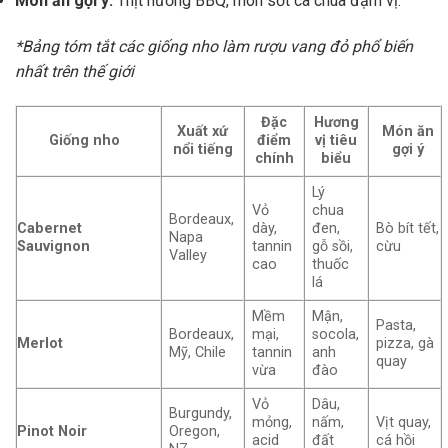
Món ăn gợi ý:
Thịt nướng BBQ, món sốt cà chua đậm vị.
*Bảng tóm tắt các giống nho làm rượu vang đỏ phổ biến
nhất trên thế giới
Đặc
Hương
Xuất xứ
Món ăn
Giống nho
điểm
vị tiêu
nổi tiếng
gợi ý
chính
biểu
Lý
Vỏ
chua
Bordeaux,
Cabernet
dày,
đen,
Bò bít tết,
Napa
Sauvignon
tannin
gỗ sồi,
cừu
Valley
cao
thuốc
lá
Mềm
Mận,
Pasta,
Bordeaux,
mại,
socola,
Merlot
pizza, gà
Mỹ, Chile
tannin
anh
quay
vừa
đào
Vỏ
Dâu,
Burgundy,
mỏng,
nấm,
Vịt quay,
Pinot Noir
Oregon,
acid
đất
cá hồi