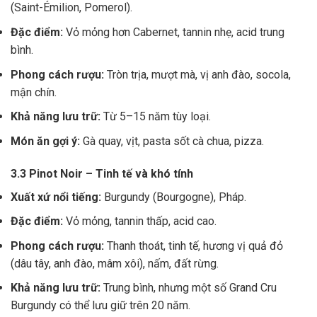
(Saint-Émilion, Pomerol).
Đặc điểm:
Vỏ mỏng hơn Cabernet, tannin nhẹ, acid trung
bình.
Phong cách rượu:
Tròn trịa, mượt mà, vị anh đào, socola,
mận chín.
Khả năng lưu trữ:
Từ 5–15 năm tùy loại.
Món ăn gợi ý:
Gà quay, vịt, pasta sốt cà chua, pizza.
3.3 Pinot Noir – Tinh tế và khó tính
Xuất xứ nổi tiếng:
Burgundy (Bourgogne), Pháp.
Đặc điểm:
Vỏ mỏng, tannin thấp, acid cao.
Phong cách rượu:
Thanh thoát, tinh tế, hương vị quả đỏ
(dâu tây, anh đào, mâm xôi), nấm, đất rừng.
Khả năng lưu trữ:
Trung bình, nhưng một số Grand Cru
Burgundy có thể lưu giữ trên 20 năm.