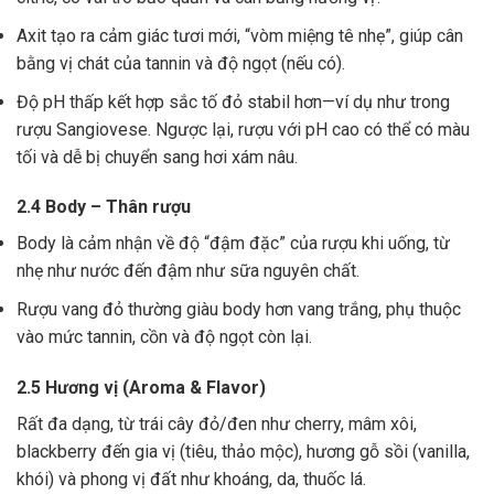
Axit tạo ra cảm giác tươi mới, “vòm miệng tê nhẹ”, giúp cân
bằng vị chát của tannin và độ ngọt (nếu có).
Độ pH thấp kết hợp sắc tố đỏ stabil hơn—ví dụ như trong
rượu Sangiovese. Ngược lại, rượu với pH cao có thể có màu
tối và dễ bị chuyển sang hơi xám nâu.
2.4 Body – Thân rượu
Body là cảm nhận về độ “đậm đặc” của rượu khi uống, từ
nhẹ như nước đến đậm như sữa nguyên chất.
Rượu vang đỏ thường giàu body hơn vang trắng, phụ thuộc
vào mức tannin, cồn và độ ngọt còn lại.
2.5 Hương vị (Aroma & Flavor)
Rất đa dạng, từ trái cây đỏ/đen như cherry, mâm xôi,
blackberry đến gia vị (tiêu, thảo mộc), hương gỗ sồi (vanilla,
khói) và phong vị đất như khoáng, da, thuốc lá.