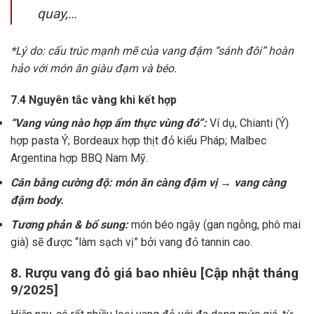
quay,…
*Lý do: cấu trúc mạnh mẽ của vang đậm “sánh đôi” hoàn
hảo với món ăn giàu đạm và béo.
7.4 Nguyên tắc vàng khi kết hợp
“Vang vùng nào hợp ẩm thực vùng đó”:
Ví dụ, Chianti (Ý)
hợp pasta Ý; Bordeaux hợp thịt đỏ kiểu Pháp; Malbec
Argentina hợp BBQ Nam Mỹ.
Cân bằng cường độ: món ăn càng đậm vị → vang càng
đậm body.
Tương phản & bổ sung:
món béo ngậy (gan ngỗng, phô mai
già) sẽ được “làm sạch vị” bởi vang đỏ tannin cao.
8. Rượu vang đỏ giá bao nhiêu [Cập nhật tháng
9/2025]