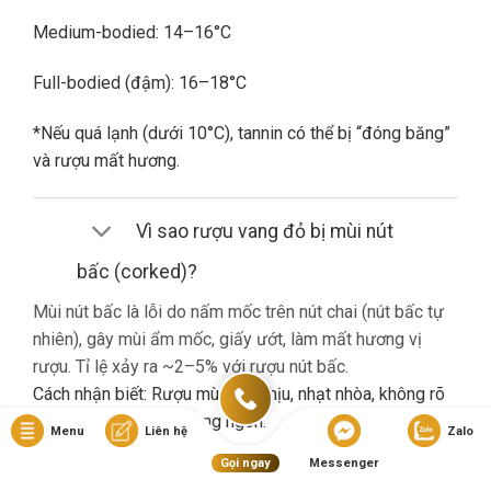
Medium-bodied: 14–16°C
Full-bodied (đậm): 16–18°C
*Nếu quá lạnh (dưới 10°C), tannin có thể bị “đóng băng”
và rượu mất hương.
Vì sao rượu vang đỏ bị mùi nút
bấc (corked)?
Mùi nút bấc là lỗi do nấm mốc trên nút chai (nút bấc tự
nhiên), gây mùi ẩm mốc, giấy ướt, làm mất hương vị
rượu. Tỉ lệ xảy ra ~2–5% với rượu nút bấc.
Cách nhận biết: Rượu mùi khó chịu, nhạt nhòa, không rõ
hương trái cây dù là vang ngon.
Menu
Liên hệ
Zalo
Gọi ngay
Messenger
Nếu gặp lỗi này, bạn nên liên hệ cửa hàng đổi trả (nếu có