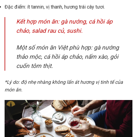
Đặc điểm: ít tannin, vị thanh, hương trái cây tươi.
Kết hợp món ăn: gà nướng, cá hồi áp
chảo, salad rau củ, sushi.
Một số món ăn Việt phù hợp: gà nướng
thảo mộc, cá hồi áp chảo, nấm xào, gỏi
cuốn tôm thịt.
*Lý do: độ nhẹ nhàng không lấn át hương vị tinh tế của
món ăn.