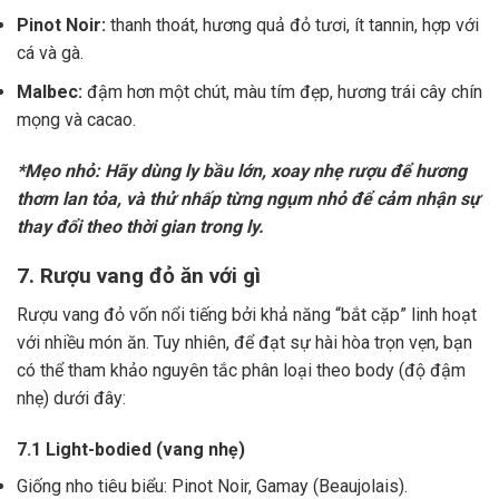
Pinot Noir:
thanh thoát, hương quả đỏ tươi, ít tannin, hợp với
cá và gà.
Malbec:
đậm hơn một chút, màu tím đẹp, hương trái cây chín
mọng và cacao.
*Mẹo nhỏ: Hãy dùng ly bầu lớn, xoay nhẹ rượu để hương
thơm lan tỏa, và thử nhấp từng ngụm nhỏ để cảm nhận sự
thay đổi theo thời gian trong ly.
7. Rượu vang đỏ ăn với gì
Rượu vang đỏ vốn nổi tiếng bởi khả năng “bắt cặp” linh hoạt
với nhiều món ăn. Tuy nhiên, để đạt sự hài hòa trọn vẹn, bạn
có thể tham khảo nguyên tắc phân loại theo body (độ đậm
nhẹ) dưới đây:
7.1 Light-bodied (vang nhẹ)
Giống nho tiêu biểu: Pinot Noir, Gamay (Beaujolais).