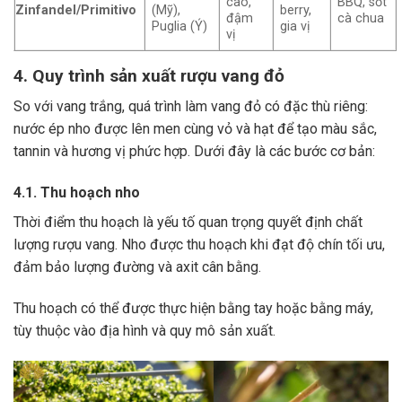
cao,
BBQ, sốt
Zinfandel/Primitivo
(Mỹ),
berry,
đậm
cà chua
Puglia (Ý)
gia vị
vị
4. Quy trình sản xuất rượu vang đỏ
So với vang trắng, quá trình làm vang đỏ có đặc thù riêng:
nước ép nho được lên men cùng vỏ và hạt để tạo màu sắc,
tannin và hương vị phức hợp. Dưới đây là các bước cơ bản:
4.1. Thu hoạch nho
Thời điểm thu hoạch là yếu tố quan trọng quyết định chất
lượng rượu vang. Nho được thu hoạch khi đạt độ chín tối ưu,
đảm bảo lượng đường và axit cân bằng.
Thu hoạch có thể được thực hiện bằng tay hoặc bằng máy,
tùy thuộc vào địa hình và quy mô sản xuất.