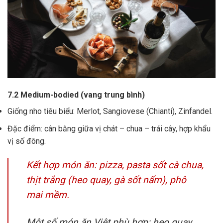
7.2 Medium-bodied (vang trung bình)
Giống nho tiêu biểu: Merlot, Sangiovese (Chianti), Zinfandel.
Đặc điểm: cân bằng giữa vị chát – chua – trái cây, hợp khẩu
vị số đông.
Kết hợp món ăn: pizza, pasta sốt cà chua,
thịt trắng (heo quay, gà sốt nấm), phô
mai mềm.
Một số món ăn Việt phù hợp: heo quay