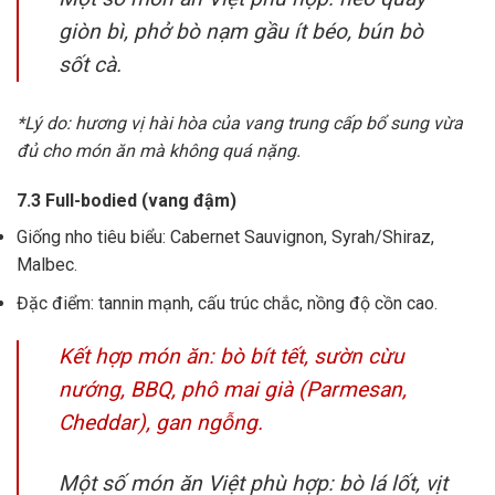
giòn bì, phở bò nạm gầu ít béo, bún bò
sốt cà.
*Lý do: hương vị hài hòa của vang trung cấp bổ sung vừa
đủ cho món ăn mà không quá nặng.
7.3 Full-bodied (vang đậm)
Giống nho tiêu biểu: Cabernet Sauvignon, Syrah/Shiraz,
Malbec.
Đặc điểm: tannin mạnh, cấu trúc chắc, nồng độ cồn cao.
Kết hợp món ăn: bò bít tết, sườn cừu
nướng, BBQ, phô mai già (Parmesan,
Cheddar), gan ngỗng.
Một số món ăn Việt phù hợp: bò lá lốt, vịt