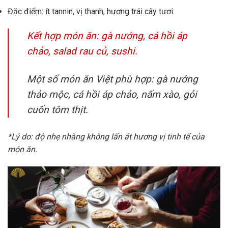
Đặc điểm: ít tannin, vị thanh, hương trái cây tươi.
Kết hợp món ăn: gà nướng, cá hồi áp
chảo, salad rau củ, sushi.
Một số món ăn Việt phù hợp: gà nướng
thảo mộc, cá hồi áp chảo, nấm xào, gỏi
cuốn tôm thịt.
*Lý do: độ nhẹ nhàng không lấn át hương vị tinh tế của
món ăn.