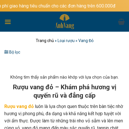
Bỏ
ng tiêu chuẩn cho các đơn hàng trên 600.000đ
qua
nội
dung
Trang chủ
»
Loại rượu
»
Vang Đỏ
Bộ lọc
Không tìm thấy sản phẩm nào khớp với lựa chọn của bạn.
Rượu vang đỏ – Khám phá hương vị
quyến rũ và đẳng cấp
Rượu vang đỏ
luôn là lựa chọn quen thuộc trên bàn tiệc nhờ
hương vị phong phú, đa dạng và khả năng kết hợp tuyệt vời
với ẩm thực. Được làm từ những trái nho vỏ sẫm và lên men
cùng vỏ, vang đỏ mang đến màu sắc quyến rũ, tannin chát