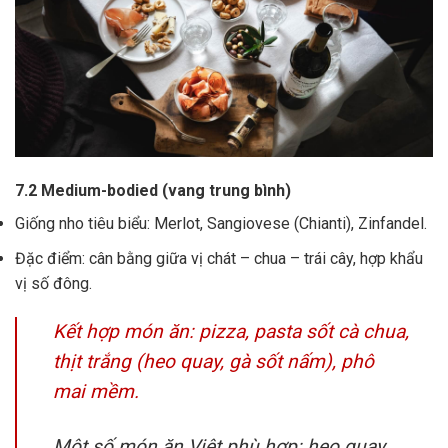
7.2 Medium-bodied (vang trung bình)
Giống nho tiêu biểu: Merlot, Sangiovese (Chianti), Zinfandel.
Đặc điểm: cân bằng giữa vị chát – chua – trái cây, hợp khẩu
vị số đông.
Kết hợp món ăn: pizza, pasta sốt cà chua,
thịt trắng (heo quay, gà sốt nấm), phô
mai mềm.
Một số món ăn Việt phù hợp: heo quay