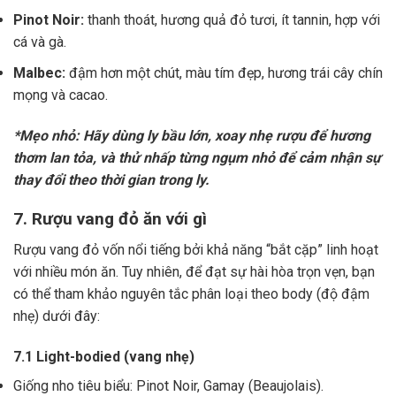
Pinot Noir:
thanh thoát, hương quả đỏ tươi, ít tannin, hợp với
cá và gà.
Malbec:
đậm hơn một chút, màu tím đẹp, hương trái cây chín
mọng và cacao.
*Mẹo nhỏ: Hãy dùng ly bầu lớn, xoay nhẹ rượu để hương
thơm lan tỏa, và thử nhấp từng ngụm nhỏ để cảm nhận sự
thay đổi theo thời gian trong ly.
7. Rượu vang đỏ ăn với gì
Rượu vang đỏ vốn nổi tiếng bởi khả năng “bắt cặp” linh hoạt
với nhiều món ăn. Tuy nhiên, để đạt sự hài hòa trọn vẹn, bạn
có thể tham khảo nguyên tắc phân loại theo body (độ đậm
nhẹ) dưới đây:
7.1 Light-bodied (vang nhẹ)
Giống nho tiêu biểu: Pinot Noir, Gamay (Beaujolais).