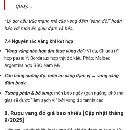
quay,…
*Lý do: cấu trúc mạnh mẽ của vang đậm “sánh đôi” hoàn
hảo với món ăn giàu đạm và béo.
7.4 Nguyên tắc vàng khi kết hợp
“Vang vùng nào hợp ẩm thực vùng đó”:
Ví dụ, Chianti (Ý)
hợp pasta Ý; Bordeaux hợp thịt đỏ kiểu Pháp; Malbec
Argentina hợp BBQ Nam Mỹ.
Cân bằng cường độ: món ăn càng đậm vị → vang càng
đậm body.
Tương phản & bổ sung:
món béo ngậy (gan ngỗng, phô mai
già) sẽ được “làm sạch vị” bởi vang đỏ tannin cao.
8. Rượu vang đỏ giá bao nhiêu [Cập nhật tháng
9/2025]