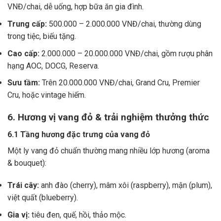
VNĐ/chai, dễ uống, hợp bữa ăn gia đình.
Trung cấp:
500.000 – 2.000.000 VNĐ/chai, thường dùng
trong tiệc, biếu tặng.
Cao cấp:
2.000.000 – 20.000.000 VNĐ/chai, gồm rượu phân
hạng AOC, DOCG, Reserva.
Sưu tầm:
Trên 20.000.000 VNĐ/chai, Grand Cru, Premier
Cru, hoặc vintage hiếm.
6. Hương vị vang đỏ & trải nghiệm thưởng thức
6.1 Tầng hương đặc trưng của vang đỏ
Một ly vang đỏ chuẩn thường mang nhiều lớp hương (aroma
& bouquet):
Trái cây:
anh đào (cherry), mâm xôi (raspberry), mận (plum),
việt quất (blueberry).
Gia vị:
tiêu đen, quế, hồi, thảo mộc.