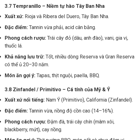
3.7 Tempranillo – Niềm tự hào Tây Ban Nha
Xuất xứ:
Rioja và Ribera del Duero, Tây Ban Nha.
Đặc điểm:
Tannin vừa phải, acid cân bằng.
Phong cách rượu:
Trái cây đỏ (dâu, anh đào), vani, gia vị,
thuốc lá.
Khả năng lưu trữ:
Tốt, nhiều dòng Reserva và Gran Reserva
có thể ủ 20–30 năm.
Món ăn gợi ý:
Tapas, thịt nguội, paella, BBQ.
3.8 Zinfandel / Primitivo – Cá tính của Mỹ & Ý
Xuất xứ nổi tiếng:
Nam Ý (Primitivo), California (Zinfandel).
Đặc điểm:
Tannin vừa, nồng độ cồn cao (14–16%).
Phong cách rượu:
Đậm đà, trái cây chín (mâm xôi,
blackberry, mứt), cay nồng.