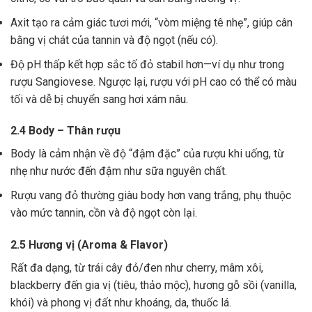
Axit tạo ra cảm giác tươi mới, “vòm miệng tê nhẹ”, giúp cân
bằng vị chát của tannin và độ ngọt (nếu có).
Độ pH thấp kết hợp sắc tố đỏ stabil hơn—ví dụ như trong
rượu Sangiovese. Ngược lại, rượu với pH cao có thể có màu
tối và dễ bị chuyển sang hơi xám nâu.
2.4 Body – Thân rượu
Body là cảm nhận về độ “đậm đặc” của rượu khi uống, từ
nhẹ như nước đến đậm như sữa nguyên chất.
Rượu vang đỏ thường giàu body hơn vang trắng, phụ thuộc
vào mức tannin, cồn và độ ngọt còn lại.
2.5 Hương vị (Aroma & Flavor)
Rất đa dạng, từ trái cây đỏ/đen như cherry, mâm xôi,
blackberry đến gia vị (tiêu, thảo mộc), hương gỗ sồi (vanilla,
khói) và phong vị đất như khoáng, da, thuốc lá.