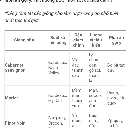
Món ăn gợi ý:
Thịt nướng BBQ, món sốt cà chua đậm vị.
*Bảng tóm tắt các giống nho làm rượu vang đỏ phổ biến
nhất trên thế giới
Đặc
Hương
Xuất xứ
Món ăn
Giống nho
điểm
vị tiêu
nổi tiếng
gợi ý
chính
biểu
Lý
Vỏ
chua
Bordeaux,
Cabernet
dày,
đen,
Bò bít tết,
Napa
Sauvignon
tannin
gỗ sồi,
cừu
Valley
cao
thuốc
lá
Mềm
Mận,
Pasta,
Bordeaux,
mại,
socola,
Merlot
pizza, gà
Mỹ, Chile
tannin
anh
quay
vừa
đào
Vỏ
Dâu,
Burgundy,
mỏng,
nấm,
Vịt quay,
Pinot Noir
Oregon,
acid
đất
cá hồi