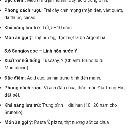
Đặc điểm:
Màu tím đậm, tannin dày, acid trung bình.
Phong cách rượu:
Trái cây chín mọng (mận đen, việt quất),
da thuộc, cacao.
Khả năng lưu trữ:
Tốt, 5–10 năm.
Món ăn gợi ý:
Thịt nướng, đặc biệt là bò Argentina.
3.6 Sangiovese – Linh hồn nước Ý
Xuất xứ nổi tiếng:
Tuscany, Ý (Chianti, Brunello di
Montalcino).
Đặc điểm:
Acid cao, tannin trung bình đến mạnh.
Phong cách rượu:
Vị anh đào chua, thảo mộc Địa Trung Hải,
đất sét.
Khả năng lưu trữ:
Trung bình – dài hạn (10–20 năm cho
Brunello).
Món ăn gợi ý:
Pasta Ý, pizza, thịt nướng sốt cà chua.