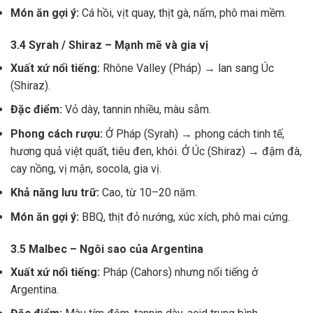
Món ăn gợi ý:
Cá hồi, vịt quay, thịt gà, nấm, phô mai mềm.
3.4 Syrah / Shiraz – Mạnh mẽ và gia vị
Xuất xứ nổi tiếng:
Rhône Valley (Pháp) → lan sang Úc
(Shiraz).
Đặc điểm:
Vỏ dày, tannin nhiều, màu sẫm.
Phong cách rượu:
Ở Pháp (Syrah) → phong cách tinh tế,
hương quả việt quất, tiêu đen, khói. Ở Úc (Shiraz) → đậm đà,
cay nồng, vị mận, socola, gia vị.
Khả năng lưu trữ:
Cao, từ 10–20 năm.
Món ăn gợi ý:
BBQ, thịt đỏ nướng, xúc xích, phô mai cứng.
3.5 Malbec – Ngôi sao của Argentina
Xuất xứ nổi tiếng:
Pháp (Cahors) nhưng nổi tiếng ở
Argentina.