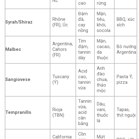
NZ
cao
rừng
Đậm
Mận,
Rhône
đà,
tiêu,
BBQ, xúc
Syrah/Shiraz
(FR), Úc
cay
khói,
xích
nồng
socola
Tím
Mận,
Argentina,
đậm,
cacao,
Bò nướng
Malbec
Cahors
tannin
da
Argentina
(FR)
dày
thuộc
Anh
Acid
đào
Tuscany
cao,
Pasta Ý,
Sangiovese
chua,
(Ý)
tannin
pizza
thảo
vừa
mộc
Tannin
Dâu,
vừa,
Rioja
vani,
Tapas,
Tempranillo
acid
(TBN)
thuốc
thịt nguội
cân
lá
bằng
Cồn
California
Mứt