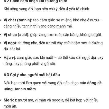
6.2 Cách cảm nhận khi thưởng thức
Khi uống vang đỏ, bạn nên chú ý đến 4 yếu tố chính:
Vị chát (tannin):
tạo cảm giác se miệng, khô nhẹ ở nướu –
càng nhiều tannin thì vang càng mạnh mẽ.
Vị chua (acid):
giúp vang tươi mới, cân bằng, không bị gắt.
Vị ngọt:
thường nhẹ, đến từ trái cây chín hoặc một ít đường
dư sót lại.
Hậu vị:
cảm giác sau khi nuốt – có thể kéo dài ngọt dịu, cay
nồng, hay phảng phất vị gỗ sồi.
6.3 Gợi ý cho người mới bắt đầu
Nếu bạn mới làm quen với vang đỏ, nên chọn
các dòng dễ
uống, tannin mềm
:
Merlot:
mượt mà, vị mận và socola, dễ kết hợp với nhiều
món ăn.