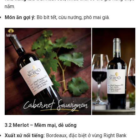
năm.
Món ăn gợi ý:
Bò bít tết, cừu nướng, phô mai già.
3.2 Merlot – Mềm mại, dễ uống
Xuất xứ nổi tiếng:
Bordeaux, đặc biệt ở vùng Right Bank