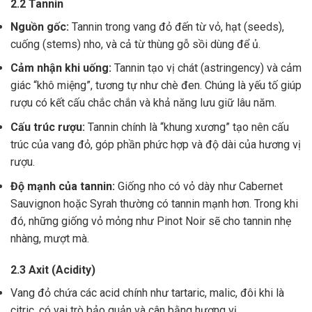
2.2 Tannin
Nguồn gốc:
Tannin trong vang đỏ đến từ vỏ, hạt (seeds),
cuống (stems) nho, và cả từ thùng gỗ sồi dùng để ủ.
Cảm nhận khi uống:
Tannin tạo vị chát (astringency) và cảm
giác “khô miệng”, tương tự như chè đen. Chúng là yếu tố giúp
rượu có kết cấu chắc chắn và khả năng lưu giữ lâu năm.
Cấu trúc rượu:
Tannin chính là “khung xương” tạo nên cấu
trúc của vang đỏ, góp phần phức hợp và độ dài của hương vị
rượu.
Độ mạnh của tannin:
Giống nho có vỏ dày như Cabernet
Sauvignon hoặc Syrah thường có tannin mạnh hơn. Trong khi
đó, những giống vỏ mỏng như Pinot Noir sẽ cho tannin nhẹ
nhàng, mượt mà.
2.3 Axit (Acidity)
Vang đỏ chứa các acid chính như tartaric, malic, đôi khi là
citric, có vai trò bảo quản và cân bằng hương vị .