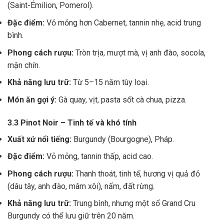
(Saint-Émilion, Pomerol).
Đặc điểm:
Vỏ mỏng hơn Cabernet, tannin nhẹ, acid trung
bình.
Phong cách rượu:
Tròn trịa, mượt mà, vị anh đào, socola,
mận chín.
Khả năng lưu trữ:
Từ 5–15 năm tùy loại.
Món ăn gợi ý:
Gà quay, vịt, pasta sốt cà chua, pizza.
3.3 Pinot Noir – Tinh tế và khó tính
Xuất xứ nổi tiếng:
Burgundy (Bourgogne), Pháp.
Đặc điểm:
Vỏ mỏng, tannin thấp, acid cao.
Phong cách rượu:
Thanh thoát, tinh tế, hương vị quả đỏ
(dâu tây, anh đào, mâm xôi), nấm, đất rừng.
Khả năng lưu trữ:
Trung bình, nhưng một số Grand Cru
Burgundy có thể lưu giữ trên 20 năm.