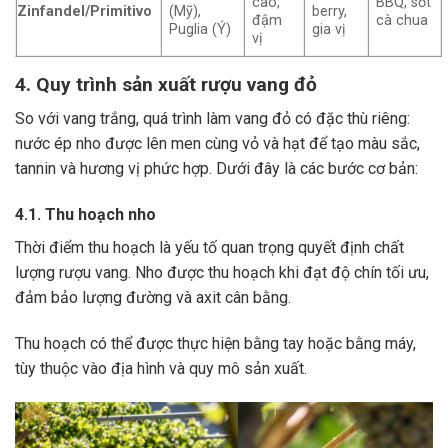
cao,
BBQ, sốt
Zinfandel/Primitivo
(Mỹ),
berry,
đậm
cà chua
Puglia (Ý)
gia vị
vị
4. Quy trình sản xuất rượu vang đỏ
So với vang trắng, quá trình làm vang đỏ có đặc thù riêng:
nước ép nho được lên men cùng vỏ và hạt để tạo màu sắc,
tannin và hương vị phức hợp. Dưới đây là các bước cơ bản:
4.1. Thu hoạch nho
Thời điểm thu hoạch là yếu tố quan trọng quyết định chất
lượng rượu vang. Nho được thu hoạch khi đạt độ chín tối ưu,
đảm bảo lượng đường và axit cân bằng.
Thu hoạch có thể được thực hiện bằng tay hoặc bằng máy,
tùy thuộc vào địa hình và quy mô sản xuất.