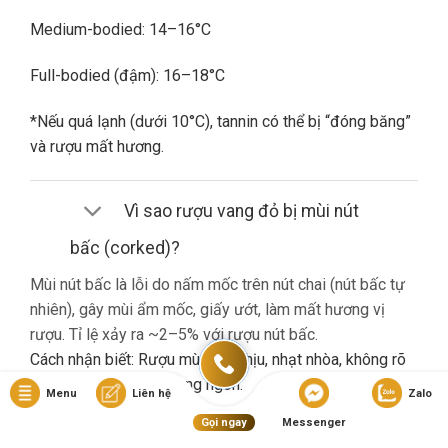
Medium-bodied: 14–16°C
Full-bodied (đậm): 16–18°C
*Nếu quá lạnh (dưới 10°C), tannin có thể bị “đóng băng”
và rượu mất hương.
Vì sao rượu vang đỏ bị mùi nút
bấc (corked)?
Mùi nút bấc là lỗi do nấm mốc trên nút chai (nút bấc tự
nhiên), gây mùi ẩm mốc, giấy ướt, làm mất hương vị
rượu. Tỉ lệ xảy ra ~2–5% với rượu nút bấc.
Cách nhận biết: Rượu mùi khó chịu, nhạt nhòa, không rõ
hương trái cây dù là vang ngon.
Menu
Liên hệ
Zalo
Gọi ngay
Messenger
Nếu gặp lỗi này, bạn nên liên hệ cửa hàng đổi trả (nếu có