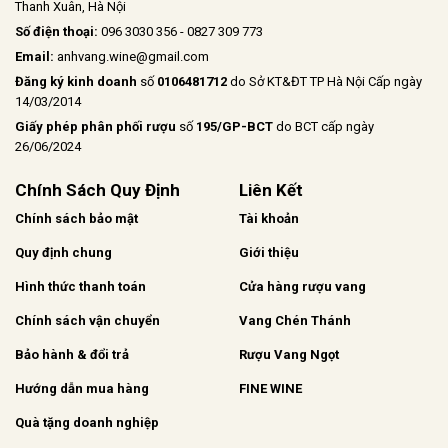
Thanh Xuân, Hà Nội
Số điện thoại:
096 3030 356 - 0827 309 773
Email:
anhvang.wine@gmail.com
Đăng ký kinh doanh
số
0106481712
do Sở KT&ĐT TP Hà Nội Cấp ngày
14/03/2014
Giấy phép phân phối rượu
số
195/GP-BCT
do BCT cấp ngày
26/06/2024
Chính Sách Quy Định
Liên Kết
Chính sách bảo mật
Tài khoản
Quy định chung
Giới thiệu
Hình thức thanh toán
Cửa hàng rượu vang
Chính sách vận chuyển
Vang Chén Thánh
Bảo hành & đổi trả
Rượu Vang Ngọt
Hướng dẫn mua hàng
FINE WINE
Quà tặng doanh nghiệp