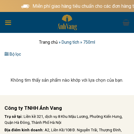
Bỏ
Miễn phí giao hàng tiêu chuẩn cho các đơn hàng 
qua
nội
dung
Trang chủ
»
Dung tích
»
750ml
Bộ lọc
Không tìm thấy sản phẩm nào khớp với lựa chọn của bạn.
Công ty TNHH Ánh Vang
Trụ sở tại:
Liền kề 321, dịch vụ 8 Khu Mậu Lương, Phường Kiến Hưng,
Quận Hà Đông, Thành Phố Hà Nội
Địa điểm kinh doanh:
A2, Liền Kề/108 Đ. Nguyễn Trãi, Thượng Đình,