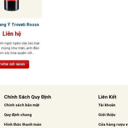
ng Ý Trovati Rosso
Liên hệ
m ngọt ngào của các loại
đỏ mọng như mận, anh đào
m xôi, hòa quyện với
m thoang thoảng của gia
. Vị chát mềm mại, tròn
THÊM GIỎ HÀNG
bằng hoàn hảo với vị chua
ngọt của trái cây chín. Hậu
, ấm áp với hương gỗ sồi
Chính Sách Quy Định
Liên Kết
Chính sách bảo mật
Tài khoản
Quy định chung
Giới thiệu
Hình thức thanh toán
Cửa hàng rượu 