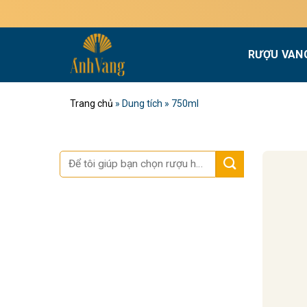
Bỏ
qua
nội
RƯỢU VAN
dung
Trang chủ
»
Dung tích
»
750ml
Tìm
kiếm: