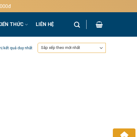
0đ
KIẾN THỨC
LIÊN HỆ
hị kết quả duy nhất