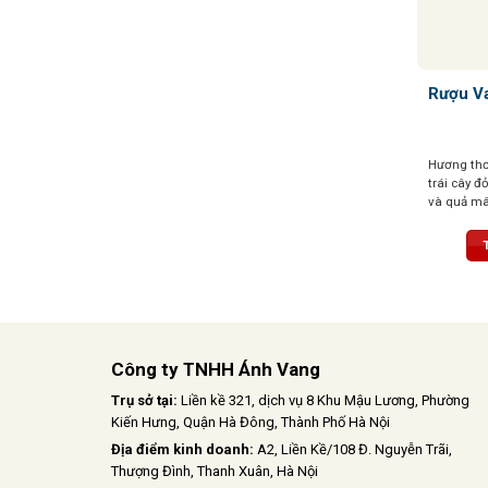
Rượu Va
Hương thơ
trái cây 
và quả mâ
hương thơ
vị và vani
trịa, cân 
nhẹ và vị 
vị kéo dài
tinh tế
Công ty TNHH Ánh Vang
Trụ sở tại:
Liền kề 321, dịch vụ 8 Khu Mậu Lương, Phường
Kiến Hưng, Quận Hà Đông, Thành Phố Hà Nội
Địa điểm kinh doanh:
A2, Liền Kề/108 Đ. Nguyễn Trãi,
Thượng Đình, Thanh Xuân, Hà Nội