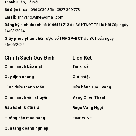
Thanh Xuân, Hà Nội
Số điện thoại:
096 3030 356 - 0827 309 773
Email:
anhvang.wine@gmail.com
Đăng ký kinh doanh
số
0106481712
do Sở KT&ĐT TP Hà Nội Cấp ngày
14/03/2014
Giấy phép phân phối rượu
số
195/GP-BCT
do BCT cấp ngày
26/06/2024
Chính Sách Quy Định
Liên Kết
Chính sách bảo mật
Tài khoản
Quy định chung
Giới thiệu
Hình thức thanh toán
Cửa hàng rượu vang
Chính sách vận chuyển
Vang Chén Thánh
Bảo hành & đổi trả
Rượu Vang Ngọt
Hướng dẫn mua hàng
FINE WINE
Quà tặng doanh nghiệp