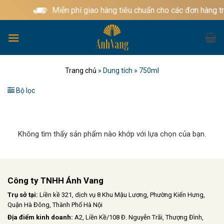
Bỏ
Miễn phí giao hàng tiêu chuẩn cho các đơn hàng t
qua
nội
dung
Trang chủ
»
Dung tích
»
750ml
Bộ lọc
Không tìm thấy sản phẩm nào khớp với lựa chọn của bạn.
Công ty TNHH Ánh Vang
Trụ sở tại:
Liền kề 321, dịch vụ 8 Khu Mậu Lương, Phường Kiến Hưng,
Quận Hà Đông, Thành Phố Hà Nội
Địa điểm kinh doanh:
A2, Liền Kề/108 Đ. Nguyễn Trãi, Thượng Đình,