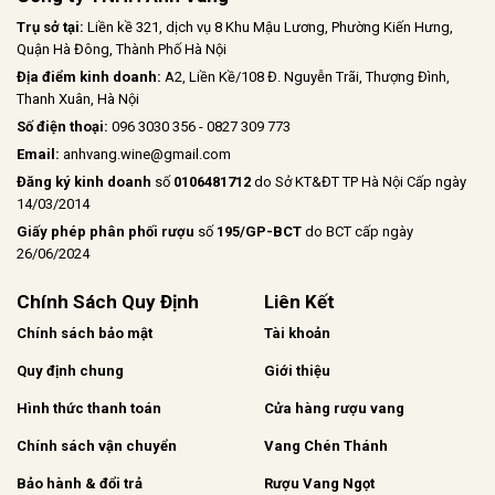
Trụ sở tại:
Liền kề 321, dịch vụ 8 Khu Mậu Lương, Phường Kiến Hưng,
Quận Hà Đông, Thành Phố Hà Nội
Địa điểm kinh doanh:
A2, Liền Kề/108 Đ. Nguyễn Trãi, Thượng Đình,
Thanh Xuân, Hà Nội
Số điện thoại:
096 3030 356 - 0827 309 773
Email:
anhvang.wine@gmail.com
Đăng ký kinh doanh
số
0106481712
do Sở KT&ĐT TP Hà Nội Cấp ngày
14/03/2014
Giấy phép phân phối rượu
số
195/GP-BCT
do BCT cấp ngày
26/06/2024
Chính Sách Quy Định
Liên Kết
Chính sách bảo mật
Tài khoản
Quy định chung
Giới thiệu
Hình thức thanh toán
Cửa hàng rượu vang
Chính sách vận chuyển
Vang Chén Thánh
Bảo hành & đổi trả
Rượu Vang Ngọt