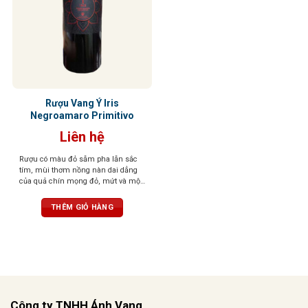
Rượu Vang Ý Iris
Negroamaro Primitivo
Liên hệ
Rượu có màu đỏ sẫm pha lẫn sắc
tím, mùi thơm nồng nàn dai dẳng
của quả chín mọng đỏ, mứt và một
chút thanh nhẹ của cam thảo. Vị
rượu tròn đầy, tannin mạnh mẽ,
THÊM GIỎ HÀNG
cân bằng tuyệt vời
Công ty TNHH Ánh Vang