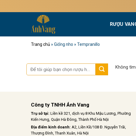
Bỏ
qua
nội
RƯỢU VAN
dung
Trang chủ
»
Giống nho
»
Tempranillo
Tìm
Không tìm
kiếm:
Công ty TNHH Ánh Vang
Trụ sở tại:
Liền kề 321, dịch vụ 8 Khu Mậu Lương, Phường
Kiến Hưng, Quận Hà Đông, Thành Phố Hà Nội
Địa điểm kinh doanh:
A2, Liền Kề/108 Đ. Nguyễn Trãi,
Thượng Đình, Thanh Xuân, Hà Nội