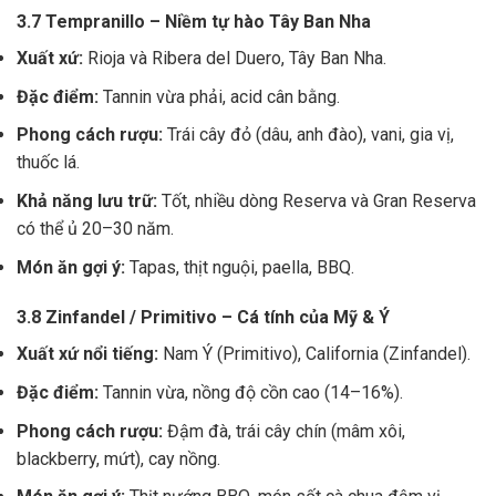
3.7 Tempranillo – Niềm tự hào Tây Ban Nha
Xuất xứ:
Rioja và Ribera del Duero, Tây Ban Nha.
Đặc điểm:
Tannin vừa phải, acid cân bằng.
Phong cách rượu:
Trái cây đỏ (dâu, anh đào), vani, gia vị,
thuốc lá.
Khả năng lưu trữ:
Tốt, nhiều dòng Reserva và Gran Reserva
có thể ủ 20–30 năm.
Món ăn gợi ý:
Tapas, thịt nguội, paella, BBQ.
3.8 Zinfandel / Primitivo – Cá tính của Mỹ & Ý
Xuất xứ nổi tiếng:
Nam Ý (Primitivo), California (Zinfandel).
Đặc điểm:
Tannin vừa, nồng độ cồn cao (14–16%).
Phong cách rượu:
Đậm đà, trái cây chín (mâm xôi,
blackberry, mứt), cay nồng.