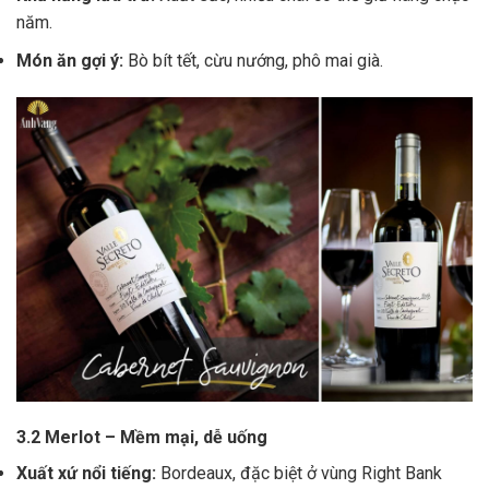
năm.
Món ăn gợi ý:
Bò bít tết, cừu nướng, phô mai già.
3.2 Merlot – Mềm mại, dễ uống
Xuất xứ nổi tiếng:
Bordeaux, đặc biệt ở vùng Right Bank