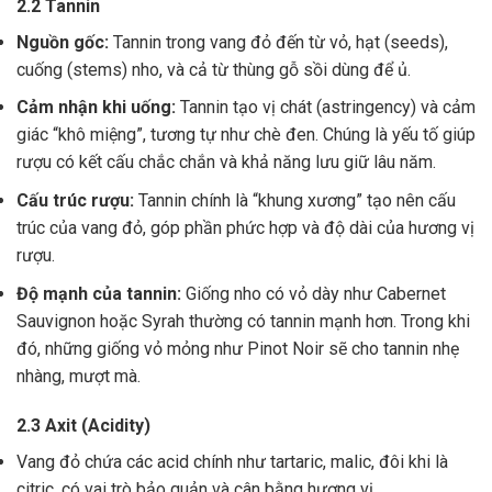
2.2 Tannin
Nguồn gốc:
Tannin trong vang đỏ đến từ vỏ, hạt (seeds),
cuống (stems) nho, và cả từ thùng gỗ sồi dùng để ủ.
Cảm nhận khi uống:
Tannin tạo vị chát (astringency) và cảm
giác “khô miệng”, tương tự như chè đen. Chúng là yếu tố giúp
rượu có kết cấu chắc chắn và khả năng lưu giữ lâu năm.
Cấu trúc rượu:
Tannin chính là “khung xương” tạo nên cấu
trúc của vang đỏ, góp phần phức hợp và độ dài của hương vị
rượu.
Độ mạnh của tannin:
Giống nho có vỏ dày như Cabernet
Sauvignon hoặc Syrah thường có tannin mạnh hơn. Trong khi
đó, những giống vỏ mỏng như Pinot Noir sẽ cho tannin nhẹ
nhàng, mượt mà.
2.3 Axit (Acidity)
Vang đỏ chứa các acid chính như tartaric, malic, đôi khi là
citric, có vai trò bảo quản và cân bằng hương vị .