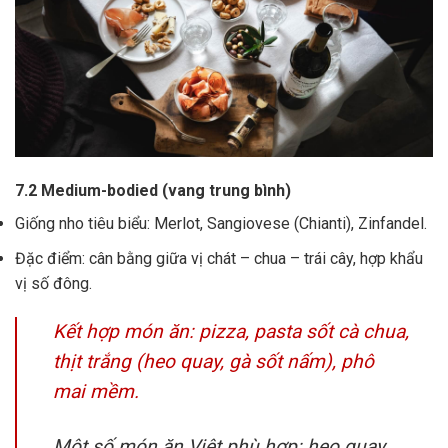
7.2 Medium-bodied (vang trung bình)
Giống nho tiêu biểu: Merlot, Sangiovese (Chianti), Zinfandel.
Đặc điểm: cân bằng giữa vị chát – chua – trái cây, hợp khẩu
vị số đông.
Kết hợp món ăn: pizza, pasta sốt cà chua,
thịt trắng (heo quay, gà sốt nấm), phô
mai mềm.
Một số món ăn Việt phù hợp: heo quay