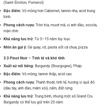
(Saint-Émilion, Pomerol).
Đặc điểm:
Vỏ mỏng hơn Cabernet, tannin nhẹ, acid trung
bình.
Phong cách rượu:
Tròn trịa, mượt mà, vị anh đào, socola,
mận chín.
Khả năng lưu trữ:
Từ 5–15 năm tùy loại.
Món ăn gợi ý:
Gà quay, vịt, pasta sốt cà chua, pizza.
3.3 Pinot Noir – Tinh tế và khó tính
Xuất xứ nổi tiếng:
Burgundy (Bourgogne), Pháp.
Đặc điểm:
Vỏ mỏng, tannin thấp, acid cao.
Phong cách rượu:
Thanh thoát, tinh tế, hương vị quả đỏ
(dâu tây, anh đào, mâm xôi), nấm, đất rừng.
Khả năng lưu trữ:
Trung bình, nhưng một số Grand Cru
Burgundy có thể lưu giữ trên 20 năm.