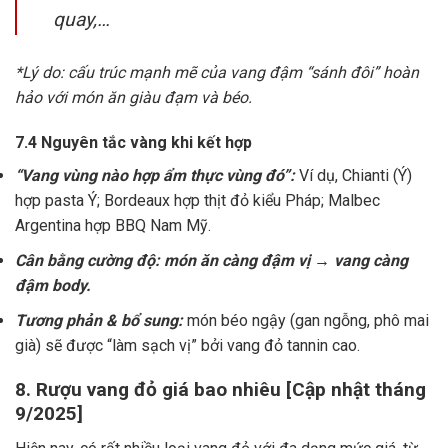
quay,…
*Lý do: cấu trúc mạnh mẽ của vang đậm “sánh đôi” hoàn
hảo với món ăn giàu đạm và béo.
7.4 Nguyên tắc vàng khi kết hợp
“Vang vùng nào hợp ẩm thực vùng đó”:
Ví dụ, Chianti (Ý)
hợp pasta Ý; Bordeaux hợp thịt đỏ kiểu Pháp; Malbec
Argentina hợp BBQ Nam Mỹ.
Cân bằng cường độ: món ăn càng đậm vị → vang càng
đậm body.
Tương phản & bổ sung:
món béo ngậy (gan ngỗng, phô mai
già) sẽ được “làm sạch vị” bởi vang đỏ tannin cao.
8. Rượu vang đỏ giá bao nhiêu [Cập nhật tháng
9/2025]