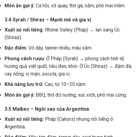
Món ăn gợi ý:
Cá hồi, vịt quay, thịt gà, nấm, phô mai mềm.
3.4 Syrah / Shiraz – Mạnh mẽ và gia vị
Xuất xứ nổi tiếng:
Rhône Valley (Pháp) → lan sang Úc
(Shiraz).
Đặc điểm:
Vỏ dày, tannin nhiều, màu sẫm.
Phong cách rượu:
Ở Pháp (Syrah) → phong cách tinh tế,
hương quả việt quất, tiêu đen, khói. Ở Úc (Shiraz) → đậm đà,
cay nồng, vị mận, socola, gia vị.
Khả năng lưu trữ:
Cao, từ 10–20 năm.
Món ăn gợi ý:
BBQ, thịt đỏ nướng, xúc xích, phô mai cứng.
3.5 Malbec – Ngôi sao của Argentina
Xuất xứ nổi tiếng:
Pháp (Cahors) nhưng nổi tiếng ở
Argentina.