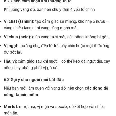
6.2 Cách cảm nhận khi thưởng thức
Khi uống vang đỏ, bạn nên chú ý đến 4 yếu tố chính:
Vị chát (tannin):
tạo cảm giác se miệng, khô nhẹ ở nướu –
càng nhiều tannin thì vang càng mạnh mẽ.
Vị chua (acid):
giúp vang tươi mới, cân bằng, không bị gắt.
Vị ngọt:
thường nhẹ, đến từ trái cây chín hoặc một ít đường
dư sót lại.
Hậu vị:
cảm giác sau khi nuốt – có thể kéo dài ngọt dịu, cay
nồng, hay phảng phất vị gỗ sồi.
6.3 Gợi ý cho người mới bắt đầu
Nếu bạn mới làm quen với vang đỏ, nên chọn
các dòng dễ
uống, tannin mềm
:
Merlot:
mượt mà, vị mận và socola, dễ kết hợp với nhiều
món ăn.