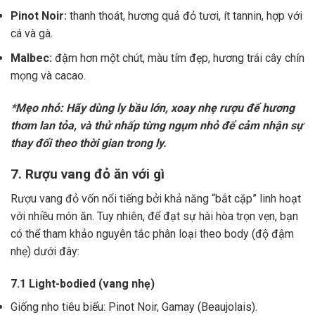
Pinot Noir:
thanh thoát, hương quả đỏ tươi, ít tannin, hợp với
cá và gà.
Malbec:
đậm hơn một chút, màu tím đẹp, hương trái cây chín
mọng và cacao.
*Mẹo nhỏ: Hãy dùng ly bầu lớn, xoay nhẹ rượu để hương
thơm lan tỏa, và thử nhấp từng ngụm nhỏ để cảm nhận sự
thay đổi theo thời gian trong ly.
7. Rượu vang đỏ ăn với gì
Rượu vang đỏ vốn nổi tiếng bởi khả năng “bắt cặp” linh hoạt
với nhiều món ăn. Tuy nhiên, để đạt sự hài hòa trọn vẹn, bạn
có thể tham khảo nguyên tắc phân loại theo body (độ đậm
nhẹ) dưới đây:
7.1 Light-bodied (vang nhẹ)
Giống nho tiêu biểu: Pinot Noir, Gamay (Beaujolais).