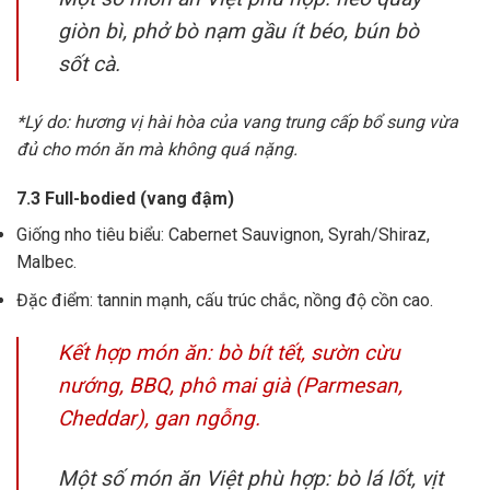
giòn bì, phở bò nạm gầu ít béo, bún bò
sốt cà.
*Lý do: hương vị hài hòa của vang trung cấp bổ sung vừa
đủ cho món ăn mà không quá nặng.
7.3 Full-bodied (vang đậm)
Giống nho tiêu biểu: Cabernet Sauvignon, Syrah/Shiraz,
Malbec.
Đặc điểm: tannin mạnh, cấu trúc chắc, nồng độ cồn cao.
Kết hợp món ăn: bò bít tết, sườn cừu
nướng, BBQ, phô mai già (Parmesan,
Cheddar), gan ngỗng.
Một số món ăn Việt phù hợp: bò lá lốt, vịt