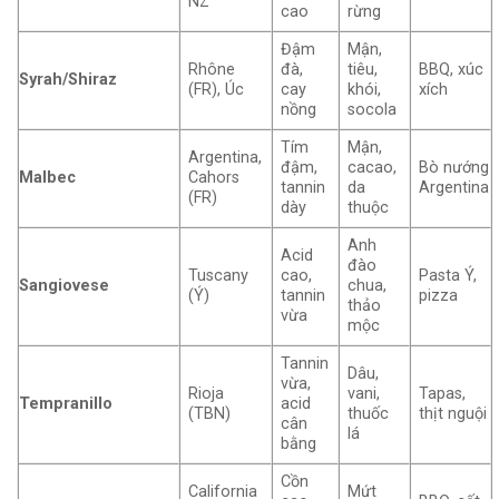
NZ
cao
rừng
Đậm
Mận,
Rhône
đà,
tiêu,
BBQ, xúc
Syrah/Shiraz
(FR), Úc
cay
khói,
xích
nồng
socola
Tím
Mận,
Argentina,
đậm,
cacao,
Bò nướng
Malbec
Cahors
tannin
da
Argentina
(FR)
dày
thuộc
Anh
Acid
đào
Tuscany
cao,
Pasta Ý,
Sangiovese
chua,
(Ý)
tannin
pizza
thảo
vừa
mộc
Tannin
Dâu,
vừa,
Rioja
vani,
Tapas,
Tempranillo
acid
(TBN)
thuốc
thịt nguội
cân
lá
bằng
Cồn
California
Mứt