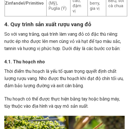
cao,
BBQ, sốt
Zinfandel/Primitivo
(Mỹ),
berry,
đậm
cà chua
Puglia (Ý)
gia vị
vị
4. Quy trình sản xuất rượu vang đỏ
So với vang trắng, quá trình làm vang đỏ có đặc thù riêng:
nước ép nho được lên men cùng vỏ và hạt để tạo màu sắc,
tannin và hương vị phức hợp. Dưới đây là các bước cơ bản:
4.1. Thu hoạch nho
Thời điểm thu hoạch là yếu tố quan trọng quyết định chất
lượng rượu vang. Nho được thu hoạch khi đạt độ chín tối ưu,
đảm bảo lượng đường và axit cân bằng.
Thu hoạch có thể được thực hiện bằng tay hoặc bằng máy,
tùy thuộc vào địa hình và quy mô sản xuất.