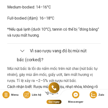
Medium-bodied: 14–16°C
Full-bodied (đậm): 16–18°C
*Nếu quá lạnh (dưới 10°C), tannin có thể bị “đóng băng”
và rượu mất hương.
Vì sao rượu vang đỏ bị mùi nút
bấc (corked)?
Mùi nút bấc là lỗi do nấm mốc trên nút chai (nút bấc tự
nhiên), gây mùi ẩm mốc, giấy ướt, làm mất hương vị
rượu. Tỉ lệ xảy ra ~2–5% với rượu nút bấc.
Cách nhận biết: Rượu mùi khó chịu, nhạt nhòa, không rõ
hương trái cây dù là vang ngon.
Menu
Liên hệ
Zalo
Gọi ngay
Messenger
Nếu gặp lỗi này, bạn nên liên hệ cửa hàng đổi trả (nếu có