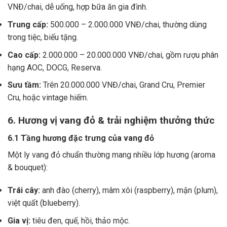
VNĐ/chai, dễ uống, hợp bữa ăn gia đình.
Trung cấp:
500.000 – 2.000.000 VNĐ/chai, thường dùng
trong tiệc, biếu tặng.
Cao cấp:
2.000.000 – 20.000.000 VNĐ/chai, gồm rượu phân
hạng AOC, DOCG, Reserva.
Sưu tầm:
Trên 20.000.000 VNĐ/chai, Grand Cru, Premier
Cru, hoặc vintage hiếm.
6. Hương vị vang đỏ & trải nghiệm thưởng thức
6.1 Tầng hương đặc trưng của vang đỏ
Một ly vang đỏ chuẩn thường mang nhiều lớp hương (aroma
& bouquet):
Trái cây:
anh đào (cherry), mâm xôi (raspberry), mận (plum),
việt quất (blueberry).
Gia vị:
tiêu đen, quế, hồi, thảo mộc.