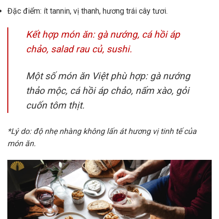
Đặc điểm: ít tannin, vị thanh, hương trái cây tươi.
Kết hợp món ăn: gà nướng, cá hồi áp
chảo, salad rau củ, sushi.
Một số món ăn Việt phù hợp: gà nướng
thảo mộc, cá hồi áp chảo, nấm xào, gỏi
cuốn tôm thịt.
*Lý do: độ nhẹ nhàng không lấn át hương vị tinh tế của
món ăn.