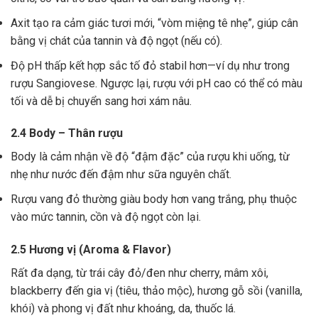
Axit tạo ra cảm giác tươi mới, “vòm miệng tê nhẹ”, giúp cân
bằng vị chát của tannin và độ ngọt (nếu có).
Độ pH thấp kết hợp sắc tố đỏ stabil hơn—ví dụ như trong
rượu Sangiovese. Ngược lại, rượu với pH cao có thể có màu
tối và dễ bị chuyển sang hơi xám nâu.
2.4 Body – Thân rượu
Body là cảm nhận về độ “đậm đặc” của rượu khi uống, từ
nhẹ như nước đến đậm như sữa nguyên chất.
Rượu vang đỏ thường giàu body hơn vang trắng, phụ thuộc
vào mức tannin, cồn và độ ngọt còn lại.
2.5 Hương vị (Aroma & Flavor)
Rất đa dạng, từ trái cây đỏ/đen như cherry, mâm xôi,
blackberry đến gia vị (tiêu, thảo mộc), hương gỗ sồi (vanilla,
khói) và phong vị đất như khoáng, da, thuốc lá.