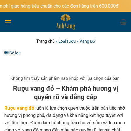
Bỏ
ng tiêu chuẩn cho các đơn hàng trên 600.000đ
qua
nội
dung
Trang chủ
»
Loại rượu
»
Vang Đỏ
Bộ lọc
Không tìm thấy sản phẩm nào khớp với lựa chọn của bạn.
Rượu vang đỏ – Khám phá hương vị
quyến rũ và đẳng cấp
Rượu vang đỏ
luôn là lựa chọn quen thuộc trên bàn tiệc nhờ
hương vị phong phú, đa dạng và khả năng kết hợp tuyệt vời
với ẩm thực. Được làm từ những trái nho vỏ sẫm và lên men
cùng vỏ, vang đỏ mang đến màu sắc quyến rũ, tannin chát