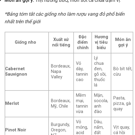
Món ăn gợi ý:
Thịt nướng BBQ, món sốt cà chua đậm vị.
*Bảng tóm tắt các giống nho làm rượu vang đỏ phổ biến
nhất trên thế giới
Đặc
Hương
Xuất xứ
Món ăn
Giống nho
điểm
vị tiêu
nổi tiếng
gợi ý
chính
biểu
Lý
Vỏ
chua
Bordeaux,
Cabernet
dày,
đen,
Bò bít tết,
Napa
Sauvignon
tannin
gỗ sồi,
cừu
Valley
cao
thuốc
lá
Mềm
Mận,
Pasta,
Bordeaux,
mại,
socola,
Merlot
pizza, gà
Mỹ, Chile
tannin
anh
quay
vừa
đào
Vỏ
Dâu,
Burgundy,
mỏng,
nấm,
Vịt quay,
Pinot Noir
Oregon,
acid
đất
cá hồi