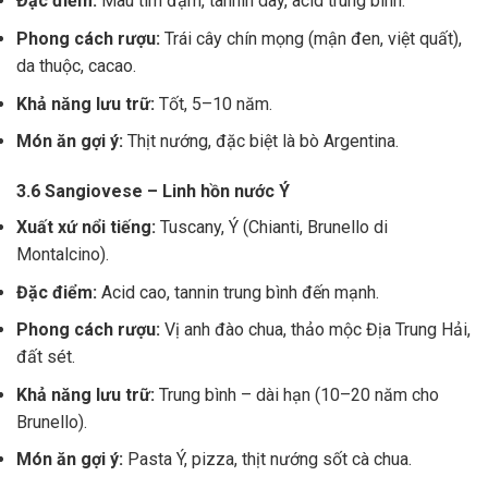
Đặc điểm:
Màu tím đậm, tannin dày, acid trung bình.
Phong cách rượu:
Trái cây chín mọng (mận đen, việt quất),
da thuộc, cacao.
Khả năng lưu trữ:
Tốt, 5–10 năm.
Món ăn gợi ý:
Thịt nướng, đặc biệt là bò Argentina.
3.6 Sangiovese – Linh hồn nước Ý
Xuất xứ nổi tiếng:
Tuscany, Ý (Chianti, Brunello di
Montalcino).
Đặc điểm:
Acid cao, tannin trung bình đến mạnh.
Phong cách rượu:
Vị anh đào chua, thảo mộc Địa Trung Hải,
đất sét.
Khả năng lưu trữ:
Trung bình – dài hạn (10–20 năm cho
Brunello).
Món ăn gợi ý:
Pasta Ý, pizza, thịt nướng sốt cà chua.