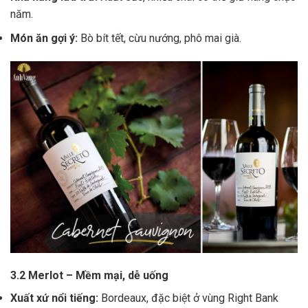
năm.
Món ăn gợi ý:
Bò bít tết, cừu nướng, phô mai già.
3.2 Merlot – Mềm mại, dễ uống
Xuất xứ nổi tiếng:
Bordeaux, đặc biệt ở vùng Right Bank