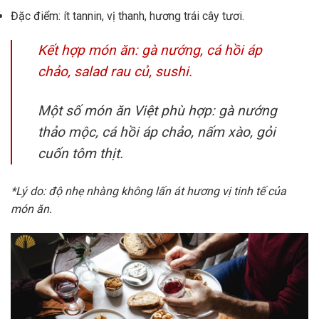
Đặc điểm: ít tannin, vị thanh, hương trái cây tươi.
Kết hợp món ăn: gà nướng, cá hồi áp
chảo, salad rau củ, sushi.
Một số món ăn Việt phù hợp: gà nướng
thảo mộc, cá hồi áp chảo, nấm xào, gỏi
cuốn tôm thịt.
*Lý do: độ nhẹ nhàng không lấn át hương vị tinh tế của
món ăn.