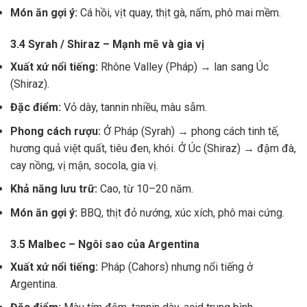
Món ăn gợi ý:
Cá hồi, vịt quay, thịt gà, nấm, phô mai mềm.
3.4 Syrah / Shiraz – Mạnh mẽ và gia vị
Xuất xứ nổi tiếng:
Rhône Valley (Pháp) → lan sang Úc
(Shiraz).
Đặc điểm:
Vỏ dày, tannin nhiều, màu sẫm.
Phong cách rượu:
Ở Pháp (Syrah) → phong cách tinh tế,
hương quả việt quất, tiêu đen, khói. Ở Úc (Shiraz) → đậm đà,
cay nồng, vị mận, socola, gia vị.
Khả năng lưu trữ:
Cao, từ 10–20 năm.
Món ăn gợi ý:
BBQ, thịt đỏ nướng, xúc xích, phô mai cứng.
3.5 Malbec – Ngôi sao của Argentina
Xuất xứ nổi tiếng:
Pháp (Cahors) nhưng nổi tiếng ở
Argentina.