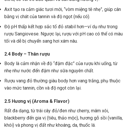
Axit tạo ra cảm giác tươi mới, “vòm miệng tê nhẹ”, giúp cân
bằng vị chát của tannin và độ ngọt (nếu có).
Độ pH thấp kết hợp sắc tố đỏ stabil hơn—ví dụ như trong
rượu Sangiovese. Ngược lại, rượu với pH cao có thể có màu
tối và dễ bị chuyển sang hơi xám nâu.
2.4 Body – Thân rượu
Body là cảm nhận về độ “đậm đặc” của rượu khi uống, từ
nhẹ như nước đến đậm như sữa nguyên chất.
Rượu vang đỏ thường giàu body hơn vang trắng, phụ thuộc
vào mức tannin, cồn và độ ngọt còn lại.
2.5 Hương vị (Aroma & Flavor)
Rất đa dạng, từ trái cây đỏ/đen như cherry, mâm xôi,
blackberry đến gia vị (tiêu, thảo mộc), hương gỗ sồi (vanilla,
khói) và phong vị đất như khoáng, da, thuốc lá.