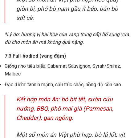
giòn bì, phở bò nạm gầu ít béo, bún bò
sốt cà.
*Lý do: hương vị hài hòa của vang trung cấp bổ sung vừa
đủ cho món ăn mà không quá nặng.
7.3 Full-bodied (vang đậm)
Giống nho tiêu biểu: Cabernet Sauvignon, Syrah/Shiraz,
Malbec.
Đặc điểm: tannin mạnh, cấu trúc chắc, nồng độ cồn cao.
Kết hợp món ăn: bò bít tết, sườn cừu
nướng, BBQ, phô mai già (Parmesan,
Cheddar), gan ngỗng.
Một số món ăn Việt phù hợp: bò lá lốt, vịt