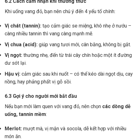
6.2 Cách cảm nhận khi thưởng thức
Khi uống vang đỏ, bạn nên chú ý đến 4 yếu tố chính:
Vị chát (tannin):
tạo cảm giác se miệng, khô nhẹ ở nướu –
càng nhiều tannin thì vang càng mạnh mẽ.
Vị chua (acid):
giúp vang tươi mới, cân bằng, không bị gắt.
Vị ngọt:
thường nhẹ, đến từ trái cây chín hoặc một ít đường
dư sót lại.
Hậu vị:
cảm giác sau khi nuốt – có thể kéo dài ngọt dịu, cay
nồng, hay phảng phất vị gỗ sồi.
6.3 Gợi ý cho người mới bắt đầu
Nếu bạn mới làm quen với vang đỏ, nên chọn
các dòng dễ
uống, tannin mềm
:
Merlot:
mượt mà, vị mận và socola, dễ kết hợp với nhiều
món ăn.