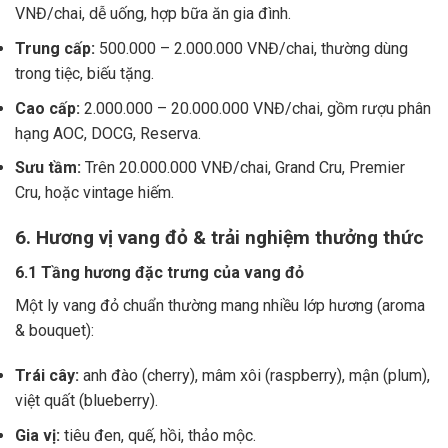
VNĐ/chai, dễ uống, hợp bữa ăn gia đình.
Trung cấp:
500.000 – 2.000.000 VNĐ/chai, thường dùng
trong tiệc, biếu tặng.
Cao cấp:
2.000.000 – 20.000.000 VNĐ/chai, gồm rượu phân
hạng AOC, DOCG, Reserva.
Sưu tầm:
Trên 20.000.000 VNĐ/chai, Grand Cru, Premier
Cru, hoặc vintage hiếm.
6. Hương vị vang đỏ & trải nghiệm thưởng thức
6.1 Tầng hương đặc trưng của vang đỏ
Một ly vang đỏ chuẩn thường mang nhiều lớp hương (aroma
& bouquet):
Trái cây:
anh đào (cherry), mâm xôi (raspberry), mận (plum),
việt quất (blueberry).
Gia vị:
tiêu đen, quế, hồi, thảo mộc.