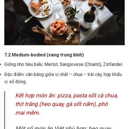
7.2 Medium-bodied (vang trung bình)
Giống nho tiêu biểu: Merlot, Sangiovese (Chianti), Zinfandel.
Đặc điểm: cân bằng giữa vị chát – chua – trái cây, hợp khẩu
vị số đông.
Kết hợp món ăn: pizza, pasta sốt cà chua,
thịt trắng (heo quay, gà sốt nấm), phô
mai mềm.
Một số món ăn Việt phù hợp: heo quay