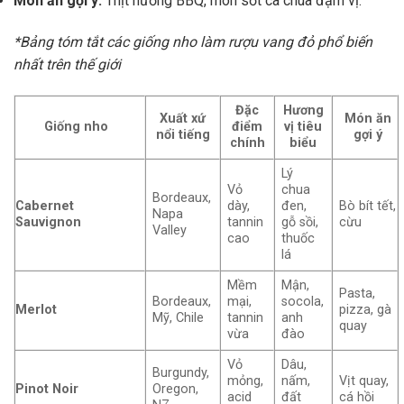
Món ăn gợi ý:
Thịt nướng BBQ, món sốt cà chua đậm vị.
*Bảng tóm tắt các giống nho làm rượu vang đỏ phổ biến
nhất trên thế giới
Đặc
Hương
Xuất xứ
Món ăn
Giống nho
điểm
vị tiêu
nổi tiếng
gợi ý
chính
biểu
Lý
Vỏ
chua
Bordeaux,
Cabernet
dày,
đen,
Bò bít tết,
Napa
Sauvignon
tannin
gỗ sồi,
cừu
Valley
cao
thuốc
lá
Mềm
Mận,
Pasta,
Bordeaux,
mại,
socola,
Merlot
pizza, gà
Mỹ, Chile
tannin
anh
quay
vừa
đào
Vỏ
Dâu,
Burgundy,
mỏng,
nấm,
Vịt quay,
Pinot Noir
Oregon,
acid
đất
cá hồi