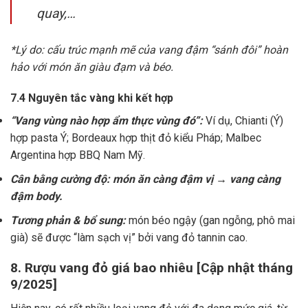
quay,…
*Lý do: cấu trúc mạnh mẽ của vang đậm “sánh đôi” hoàn
hảo với món ăn giàu đạm và béo.
7.4 Nguyên tắc vàng khi kết hợp
“Vang vùng nào hợp ẩm thực vùng đó”:
Ví dụ, Chianti (Ý)
hợp pasta Ý; Bordeaux hợp thịt đỏ kiểu Pháp; Malbec
Argentina hợp BBQ Nam Mỹ.
Cân bằng cường độ: món ăn càng đậm vị → vang càng
đậm body.
Tương phản & bổ sung:
món béo ngậy (gan ngỗng, phô mai
già) sẽ được “làm sạch vị” bởi vang đỏ tannin cao.
8. Rượu vang đỏ giá bao nhiêu [Cập nhật tháng
9/2025]