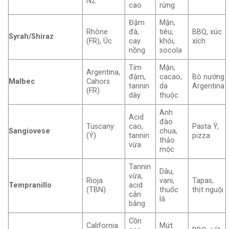
NZ
cao
rừng
Đậm
Mận,
Rhône
đà,
tiêu,
BBQ, xúc
Syrah/Shiraz
(FR), Úc
cay
khói,
xích
nồng
socola
Tím
Mận,
Argentina,
đậm,
cacao,
Bò nướng
Malbec
Cahors
tannin
da
Argentina
(FR)
dày
thuộc
Anh
Acid
đào
Tuscany
cao,
Pasta Ý,
Sangiovese
chua,
(Ý)
tannin
pizza
thảo
vừa
mộc
Tannin
Dâu,
vừa,
Rioja
vani,
Tapas,
Tempranillo
acid
(TBN)
thuốc
thịt nguội
cân
lá
bằng
Cồn
California
Mứt