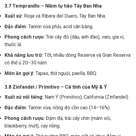
3.7 Tempranillo – Niềm tự hào Tây Ban Nha
Xuất xứ:
Rioja và Ribera del Duero, Tây Ban Nha.
Đặc điểm:
Tannin vừa phải, acid cân bằng.
Phong cách rượu:
Trái cây đỏ (dâu, anh đào), vani, gia vị,
thuốc lá.
Khả năng lưu trữ:
Tốt, nhiều dòng Reserva và Gran Reserva
có thể ủ 20–30 năm.
Món ăn gợi ý:
Tapas, thịt nguội, paella, BBQ.
3.8 Zinfandel / Primitivo – Cá tính của Mỹ & Ý
Xuất xứ nổi tiếng:
Nam Ý (Primitivo), California (Zinfandel).
Đặc điểm:
Tannin vừa, nồng độ cồn cao (14–16%).
Phong cách rượu:
Đậm đà, trái cây chín (mâm xôi,
blackberry, mứt), cay nồng.