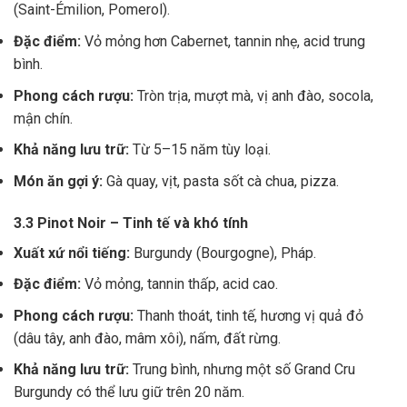
(Saint-Émilion, Pomerol).
Đặc điểm:
Vỏ mỏng hơn Cabernet, tannin nhẹ, acid trung
bình.
Phong cách rượu:
Tròn trịa, mượt mà, vị anh đào, socola,
mận chín.
Khả năng lưu trữ:
Từ 5–15 năm tùy loại.
Món ăn gợi ý:
Gà quay, vịt, pasta sốt cà chua, pizza.
3.3 Pinot Noir – Tinh tế và khó tính
Xuất xứ nổi tiếng:
Burgundy (Bourgogne), Pháp.
Đặc điểm:
Vỏ mỏng, tannin thấp, acid cao.
Phong cách rượu:
Thanh thoát, tinh tế, hương vị quả đỏ
(dâu tây, anh đào, mâm xôi), nấm, đất rừng.
Khả năng lưu trữ:
Trung bình, nhưng một số Grand Cru
Burgundy có thể lưu giữ trên 20 năm.