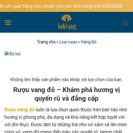
Bỏ
hàng tiêu chuẩn cho các đơn hàng trên 600.000đ
qua
nội
dung
Trang chủ
»
Loại rượu
»
Vang Đỏ
Bộ lọc
Không tìm thấy sản phẩm nào khớp với lựa chọn của bạn.
Rượu vang đỏ – Khám phá hương vị
quyến rũ và đẳng cấp
Rượu vang đỏ
luôn là lựa chọn quen thuộc trên bàn tiệc nhờ
hương vị phong phú, đa dạng và khả năng kết hợp tuyệt vời
với ẩm thực. Được làm từ những trái nho vỏ sẫm và lên men
cùng vỏ, vang đỏ mang đến màu sắc quyến rũ, tannin chát