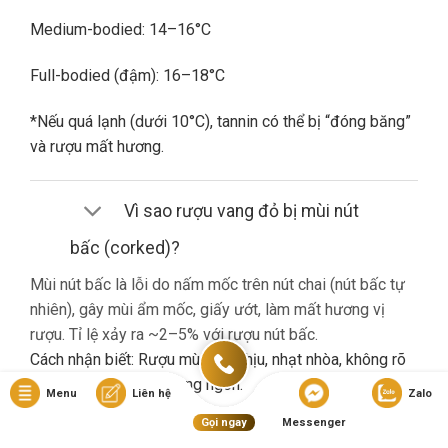
Medium-bodied: 14–16°C
Full-bodied (đậm): 16–18°C
*Nếu quá lạnh (dưới 10°C), tannin có thể bị “đóng băng”
và rượu mất hương.
Vì sao rượu vang đỏ bị mùi nút
bấc (corked)?
Mùi nút bấc là lỗi do nấm mốc trên nút chai (nút bấc tự
nhiên), gây mùi ẩm mốc, giấy ướt, làm mất hương vị
rượu. Tỉ lệ xảy ra ~2–5% với rượu nút bấc.
Cách nhận biết: Rượu mùi khó chịu, nhạt nhòa, không rõ
hương trái cây dù là vang ngon.
Menu
Liên hệ
Zalo
Gọi ngay
Messenger
Nếu gặp lỗi này, bạn nên liên hệ cửa hàng đổi trả (nếu có