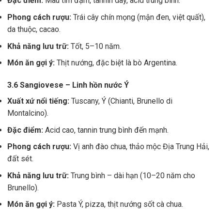
Đặc điểm:
Màu tím đậm, tannin dày, acid trung bình.
Phong cách rượu:
Trái cây chín mọng (mận đen, việt quất),
da thuộc, cacao.
Khả năng lưu trữ:
Tốt, 5–10 năm.
Món ăn gợi ý:
Thịt nướng, đặc biệt là bò Argentina.
3.6 Sangiovese – Linh hồn nước Ý
Xuất xứ nổi tiếng:
Tuscany, Ý (Chianti, Brunello di
Montalcino).
Đặc điểm:
Acid cao, tannin trung bình đến mạnh.
Phong cách rượu:
Vị anh đào chua, thảo mộc Địa Trung Hải,
đất sét.
Khả năng lưu trữ:
Trung bình – dài hạn (10–20 năm cho
Brunello).
Món ăn gợi ý:
Pasta Ý, pizza, thịt nướng sốt cà chua.