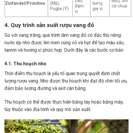
cao,
BBQ, sốt
Zinfandel/Primitivo
(Mỹ),
berry,
đậm
cà chua
Puglia (Ý)
gia vị
vị
4. Quy trình sản xuất rượu vang đỏ
So với vang trắng, quá trình làm vang đỏ có đặc thù riêng:
nước ép nho được lên men cùng vỏ và hạt để tạo màu sắc,
tannin và hương vị phức hợp. Dưới đây là các bước cơ bản:
4.1. Thu hoạch nho
Thời điểm thu hoạch là yếu tố quan trọng quyết định chất
lượng rượu vang. Nho được thu hoạch khi đạt độ chín tối ưu,
đảm bảo lượng đường và axit cân bằng.
Thu hoạch có thể được thực hiện bằng tay hoặc bằng máy,
tùy thuộc vào địa hình và quy mô sản xuất.