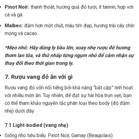
Pinot Noir:
thanh thoát, hương quả đỏ tươi, ít tannin, hợp với
cá và gà.
Malbec:
đậm hơn một chút, màu tím đẹp, hương trái cây chín
mọng và cacao.
*Mẹo nhỏ: Hãy dùng ly bầu lớn, xoay nhẹ rượu để hương
thơm lan tỏa, và thử nhấp từng ngụm nhỏ để cảm nhận sự
thay đổi theo thời gian trong ly.
7. Rượu vang đỏ ăn với gì
Rượu vang đỏ vốn nổi tiếng bởi khả năng “bắt cặp” linh hoạt
với nhiều món ăn. Tuy nhiên, để đạt sự hài hòa trọn vẹn, bạn
có thể tham khảo nguyên tắc phân loại theo body (độ đậm
nhẹ) dưới đây:
7.1 Light-bodied (vang nhẹ)
Giống nho tiêu biểu: Pinot Noir, Gamay (Beaujolais).