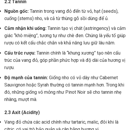
2.2 Tannin
Nguồn gốc:
Tannin trong vang đỏ đến từ vỏ, hạt (seeds),
cuống (stems) nho, và cả từ thùng gỗ sồi dùng để ủ.
Cảm nhận khi uống:
Tannin tạo vị chát (astringency) và cảm
giác “khô miệng”, tương tự như chè đen. Chúng là yếu tố giúp
rượu có kết cấu chắc chắn và khả năng lưu giữ lâu năm.
Cấu trúc rượu:
Tannin chính là “khung xương” tạo nên cấu
trúc của vang đỏ, góp phần phức hợp và độ dài của hương vị
rượu.
Độ mạnh của tannin:
Giống nho có vỏ dày như Cabernet
Sauvignon hoặc Syrah thường có tannin mạnh hơn. Trong khi
đó, những giống vỏ mỏng như Pinot Noir sẽ cho tannin nhẹ
nhàng, mượt mà.
2.3 Axit (Acidity)
Vang đỏ chứa các acid chính như tartaric, malic, đôi khi là
citric, có vai trò bảo quản và cân bằng hương vị .