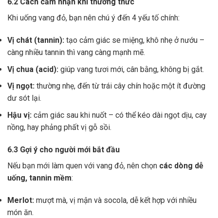
6.2 Cách cảm nhận khi thưởng thức
Khi uống vang đỏ, bạn nên chú ý đến 4 yếu tố chính:
Vị chát (tannin):
tạo cảm giác se miệng, khô nhẹ ở nướu –
càng nhiều tannin thì vang càng mạnh mẽ.
Vị chua (acid):
giúp vang tươi mới, cân bằng, không bị gắt.
Vị ngọt:
thường nhẹ, đến từ trái cây chín hoặc một ít đường
dư sót lại.
Hậu vị:
cảm giác sau khi nuốt – có thể kéo dài ngọt dịu, cay
nồng, hay phảng phất vị gỗ sồi.
6.3 Gợi ý cho người mới bắt đầu
Nếu bạn mới làm quen với vang đỏ, nên chọn
các dòng dễ
uống, tannin mềm
:
Merlot:
mượt mà, vị mận và socola, dễ kết hợp với nhiều
món ăn.