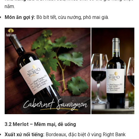
năm.
Món ăn gợi ý:
Bò bít tết, cừu nướng, phô mai già.
3.2 Merlot – Mềm mại, dễ uống
Xuất xứ nổi tiếng:
Bordeaux, đặc biệt ở vùng Right Bank