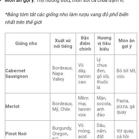
Món ăn gợi ý:
Thịt nướng BBQ, món sốt cà chua đậm vị.
*Bảng tóm tắt các giống nho làm rượu vang đỏ phổ biến
nhất trên thế giới
Đặc
Hương
Xuất xứ
Món ăn
Giống nho
điểm
vị tiêu
nổi tiếng
gợi ý
chính
biểu
Lý
Vỏ
chua
Bordeaux,
Cabernet
dày,
đen,
Bò bít tết,
Napa
Sauvignon
tannin
gỗ sồi,
cừu
Valley
cao
thuốc
lá
Mềm
Mận,
Pasta,
Bordeaux,
mại,
socola,
Merlot
pizza, gà
Mỹ, Chile
tannin
anh
quay
vừa
đào
Vỏ
Dâu,
Burgundy,
mỏng,
nấm,
Vịt quay,
Pinot Noir
Oregon,
acid
đất
cá hồi