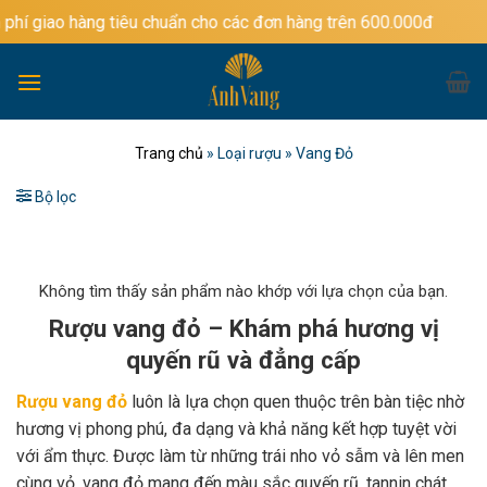
Bỏ
 tiêu chuẩn cho các đơn hàng trên 600.000đ
qua
nội
dung
Trang chủ
»
Loại rượu
»
Vang Đỏ
Bộ lọc
Không tìm thấy sản phẩm nào khớp với lựa chọn của bạn.
Rượu vang đỏ – Khám phá hương vị
quyến rũ và đẳng cấp
Rượu vang đỏ
luôn là lựa chọn quen thuộc trên bàn tiệc nhờ
hương vị phong phú, đa dạng và khả năng kết hợp tuyệt vời
với ẩm thực. Được làm từ những trái nho vỏ sẫm và lên men
cùng vỏ, vang đỏ mang đến màu sắc quyến rũ, tannin chát