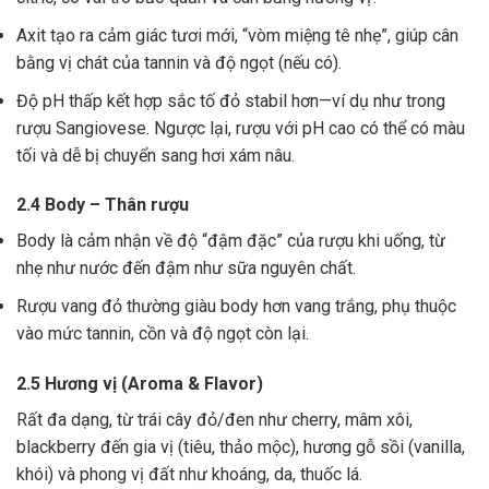
Axit tạo ra cảm giác tươi mới, “vòm miệng tê nhẹ”, giúp cân
bằng vị chát của tannin và độ ngọt (nếu có).
Độ pH thấp kết hợp sắc tố đỏ stabil hơn—ví dụ như trong
rượu Sangiovese. Ngược lại, rượu với pH cao có thể có màu
tối và dễ bị chuyển sang hơi xám nâu.
2.4 Body – Thân rượu
Body là cảm nhận về độ “đậm đặc” của rượu khi uống, từ
nhẹ như nước đến đậm như sữa nguyên chất.
Rượu vang đỏ thường giàu body hơn vang trắng, phụ thuộc
vào mức tannin, cồn và độ ngọt còn lại.
2.5 Hương vị (Aroma & Flavor)
Rất đa dạng, từ trái cây đỏ/đen như cherry, mâm xôi,
blackberry đến gia vị (tiêu, thảo mộc), hương gỗ sồi (vanilla,
khói) và phong vị đất như khoáng, da, thuốc lá.