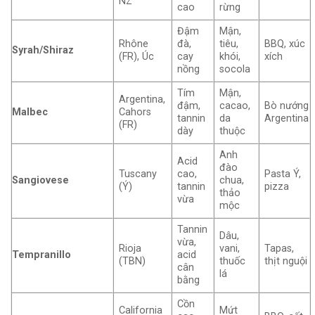
NZ
cao
rừng
Đậm
Mận,
Rhône
đà,
tiêu,
BBQ, xúc
Syrah/Shiraz
(FR), Úc
cay
khói,
xích
nồng
socola
Tím
Mận,
Argentina,
đậm,
cacao,
Bò nướng
Malbec
Cahors
tannin
da
Argentina
(FR)
dày
thuộc
Anh
Acid
đào
Tuscany
cao,
Pasta Ý,
Sangiovese
chua,
(Ý)
tannin
pizza
thảo
vừa
mộc
Tannin
Dâu,
vừa,
Rioja
vani,
Tapas,
Tempranillo
acid
(TBN)
thuốc
thịt nguội
cân
lá
bằng
Cồn
California
Mứt