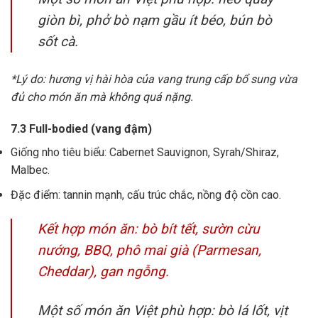
giòn bì, phở bò nạm gầu ít béo, bún bò
sốt cà.
*Lý do: hương vị hài hòa của vang trung cấp bổ sung vừa
đủ cho món ăn mà không quá nặng.
7.3 Full-bodied (vang đậm)
Giống nho tiêu biểu: Cabernet Sauvignon, Syrah/Shiraz,
Malbec.
Đặc điểm: tannin mạnh, cấu trúc chắc, nồng độ cồn cao.
Kết hợp món ăn: bò bít tết, sườn cừu
nướng, BBQ, phô mai già (Parmesan,
Cheddar), gan ngỗng.
Một số món ăn Việt phù hợp: bò lá lốt, vịt