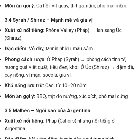
Món ăn gợi ý:
Cá hồi, vịt quay, thịt gà, nấm, phô mai mềm.
3.4 Syrah / Shiraz – Mạnh mẽ và gia vị
Xuất xứ nổi tiếng:
Rhône Valley (Pháp) → lan sang Úc
(Shiraz).
Đặc điểm:
Vỏ dày, tannin nhiều, màu sẫm.
Phong cách rượu:
Ở Pháp (Syrah) → phong cách tinh tế,
hương quả việt quất, tiêu đen, khói. Ở Úc (Shiraz) → đậm đà,
cay nồng, vị mận, socola, gia vị.
Khả năng lưu trữ:
Cao, từ 10–20 năm.
Món ăn gợi ý:
BBQ, thịt đỏ nướng, xúc xích, phô mai cứng.
3.5 Malbec – Ngôi sao của Argentina
Xuất xứ nổi tiếng:
Pháp (Cahors) nhưng nổi tiếng ở
Argentina.