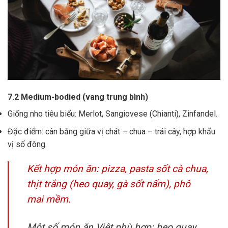
7.2 Medium-bodied (vang trung bình)
Giống nho tiêu biểu: Merlot, Sangiovese (Chianti), Zinfandel.
Đặc điểm: cân bằng giữa vị chát – chua – trái cây, hợp khẩu
vị số đông.
Kết hợp món ăn: pizza, pasta sốt cà chua,
thịt trắng (heo quay, gà sốt nấm), phô
mai mềm.
Một số món ăn Việt phù hợp: heo quay