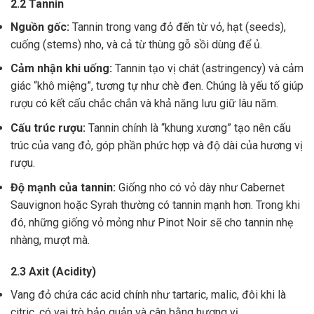
2.2 Tannin
Nguồn gốc:
Tannin trong vang đỏ đến từ vỏ, hạt (seeds),
cuống (stems) nho, và cả từ thùng gỗ sồi dùng để ủ.
Cảm nhận khi uống:
Tannin tạo vị chát (astringency) và cảm
giác “khô miệng”, tương tự như chè đen. Chúng là yếu tố giúp
rượu có kết cấu chắc chắn và khả năng lưu giữ lâu năm.
Cấu trúc rượu:
Tannin chính là “khung xương” tạo nên cấu
trúc của vang đỏ, góp phần phức hợp và độ dài của hương vị
rượu.
Độ mạnh của tannin:
Giống nho có vỏ dày như Cabernet
Sauvignon hoặc Syrah thường có tannin mạnh hơn. Trong khi
đó, những giống vỏ mỏng như Pinot Noir sẽ cho tannin nhẹ
nhàng, mượt mà.
2.3 Axit (Acidity)
Vang đỏ chứa các acid chính như tartaric, malic, đôi khi là
citric, có vai trò bảo quản và cân bằng hương vị .