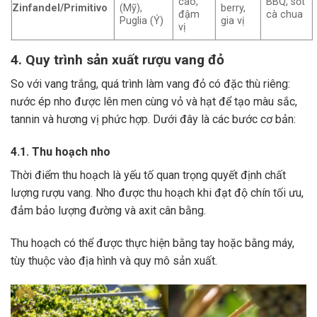
cao,
BBQ, sốt
Zinfandel/Primitivo
(Mỹ),
berry,
đậm
cà chua
Puglia (Ý)
gia vị
vị
4. Quy trình sản xuất rượu vang đỏ
So với vang trắng, quá trình làm vang đỏ có đặc thù riêng:
nước ép nho được lên men cùng vỏ và hạt để tạo màu sắc,
tannin và hương vị phức hợp. Dưới đây là các bước cơ bản:
4.1. Thu hoạch nho
Thời điểm thu hoạch là yếu tố quan trọng quyết định chất
lượng rượu vang. Nho được thu hoạch khi đạt độ chín tối ưu,
đảm bảo lượng đường và axit cân bằng.
Thu hoạch có thể được thực hiện bằng tay hoặc bằng máy,
tùy thuộc vào địa hình và quy mô sản xuất.