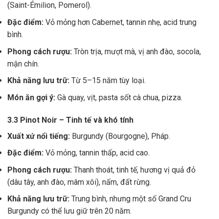
(Saint-Émilion, Pomerol).
Đặc điểm:
Vỏ mỏng hơn Cabernet, tannin nhẹ, acid trung
bình.
Phong cách rượu:
Tròn trịa, mượt mà, vị anh đào, socola,
mận chín.
Khả năng lưu trữ:
Từ 5–15 năm tùy loại.
Món ăn gợi ý:
Gà quay, vịt, pasta sốt cà chua, pizza.
3.3 Pinot Noir – Tinh tế và khó tính
Xuất xứ nổi tiếng:
Burgundy (Bourgogne), Pháp.
Đặc điểm:
Vỏ mỏng, tannin thấp, acid cao.
Phong cách rượu:
Thanh thoát, tinh tế, hương vị quả đỏ
(dâu tây, anh đào, mâm xôi), nấm, đất rừng.
Khả năng lưu trữ:
Trung bình, nhưng một số Grand Cru
Burgundy có thể lưu giữ trên 20 năm.