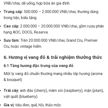
VNĐ/chai, dễ uống, hợp bữa ăn gia đình.
Trung cấp:
500.000 – 2.000.000 VNĐ/chai, thường dùng
trong tiệc, biếu tặng.
Cao cấp:
2.000.000 – 20.000.000 VNĐ/chai, gồm rượu phân
hạng AOC, DOCG, Reserva.
Sưu tầm:
Trên 20.000.000 VNĐ/chai, Grand Cru, Premier
Cru, hoặc vintage hiếm.
6. Hương vị vang đỏ & trải nghiệm thưởng thức
6.1 Tầng hương đặc trưng của vang đỏ
Một ly vang đỏ chuẩn thường mang nhiều lớp hương (aroma
& bouquet):
Trái cây:
anh đào (cherry), mâm xôi (raspberry), mận (plum),
việt quất (blueberry).
Gia vị:
tiêu đen, quế, hồi, thảo mộc.