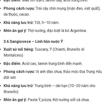
Đặc điểm:
Màu tím đậm, tannin dày, acid trung bình.
Phong cách rượu:
Trái cây chín mọng (mận đen, việt quất),
da thuộc, cacao.
Khả năng lưu trữ:
Tốt, 5–10 năm.
Món ăn gợi ý:
Thịt nướng, đặc biệt là bò Argentina.
3.6 Sangiovese – Linh hồn nước Ý
Xuất xứ nổi tiếng:
Tuscany, Ý (Chianti, Brunello di
Montalcino).
Đặc điểm:
Acid cao, tannin trung bình đến mạnh.
Phong cách rượu:
Vị anh đào chua, thảo mộc Địa Trung Hải,
đất sét.
Khả năng lưu trữ:
Trung bình – dài hạn (10–20 năm cho
Brunello).
Món ăn gợi ý:
Pasta Ý, pizza, thịt nướng sốt cà chua.