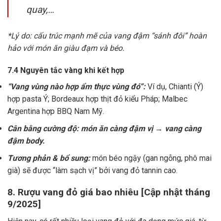
quay,…
*Lý do: cấu trúc mạnh mẽ của vang đậm “sánh đôi” hoàn
hảo với món ăn giàu đạm và béo.
7.4 Nguyên tắc vàng khi kết hợp
“Vang vùng nào hợp ẩm thực vùng đó”:
Ví dụ, Chianti (Ý)
hợp pasta Ý; Bordeaux hợp thịt đỏ kiểu Pháp; Malbec
Argentina hợp BBQ Nam Mỹ.
Cân bằng cường độ: món ăn càng đậm vị → vang càng
đậm body.
Tương phản & bổ sung:
món béo ngậy (gan ngỗng, phô mai
già) sẽ được “làm sạch vị” bởi vang đỏ tannin cao.
8. Rượu vang đỏ giá bao nhiêu [Cập nhật tháng
9/2025]