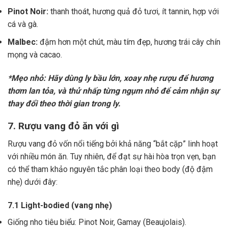
Pinot Noir:
thanh thoát, hương quả đỏ tươi, ít tannin, hợp với
cá và gà.
Malbec:
đậm hơn một chút, màu tím đẹp, hương trái cây chín
mọng và cacao.
*Mẹo nhỏ: Hãy dùng ly bầu lớn, xoay nhẹ rượu để hương
thơm lan tỏa, và thử nhấp từng ngụm nhỏ để cảm nhận sự
thay đổi theo thời gian trong ly.
7. Rượu vang đỏ ăn với gì
Rượu vang đỏ vốn nổi tiếng bởi khả năng “bắt cặp” linh hoạt
với nhiều món ăn. Tuy nhiên, để đạt sự hài hòa trọn vẹn, bạn
có thể tham khảo nguyên tắc phân loại theo body (độ đậm
nhẹ) dưới đây:
7.1 Light-bodied (vang nhẹ)
Giống nho tiêu biểu: Pinot Noir, Gamay (Beaujolais).