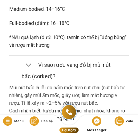
Medium-bodied: 14–16°C
Full-bodied (đậm): 16–18°C
*Nếu quá lạnh (dưới 10°C), tannin có thể bị “đóng băng”
và rượu mất hương.
Vì sao rượu vang đỏ bị mùi nút
bấc (corked)?
Mùi nút bấc là lỗi do nấm mốc trên nút chai (nút bấc tự
nhiên), gây mùi ẩm mốc, giấy ướt, làm mất hương vị
rượu. Tỉ lệ xảy ra ~2–5% với rượu nút bấc.
Cách nhận biết: Rượu mùi khó chịu, nhạt nhòa, không rõ
hương trái cây dù là vang ngon.
Menu
Liên hệ
Zalo
Gọi ngay
Messenger
Nếu gặp lỗi này, bạn nên liên hệ cửa hàng đổi trả (nếu có