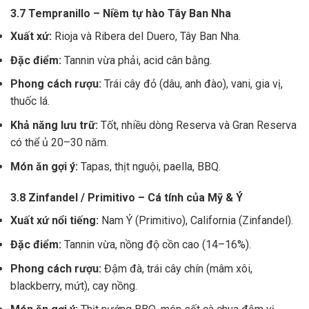
3.7 Tempranillo – Niềm tự hào Tây Ban Nha
Xuất xứ:
Rioja và Ribera del Duero, Tây Ban Nha.
Đặc điểm:
Tannin vừa phải, acid cân bằng.
Phong cách rượu:
Trái cây đỏ (dâu, anh đào), vani, gia vị,
thuốc lá.
Khả năng lưu trữ:
Tốt, nhiều dòng Reserva và Gran Reserva
có thể ủ 20–30 năm.
Món ăn gợi ý:
Tapas, thịt nguội, paella, BBQ.
3.8 Zinfandel / Primitivo – Cá tính của Mỹ & Ý
Xuất xứ nổi tiếng:
Nam Ý (Primitivo), California (Zinfandel).
Đặc điểm:
Tannin vừa, nồng độ cồn cao (14–16%).
Phong cách rượu:
Đậm đà, trái cây chín (mâm xôi,
blackberry, mứt), cay nồng.