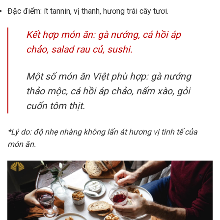
Đặc điểm: ít tannin, vị thanh, hương trái cây tươi.
Kết hợp món ăn: gà nướng, cá hồi áp
chảo, salad rau củ, sushi.
Một số món ăn Việt phù hợp: gà nướng
thảo mộc, cá hồi áp chảo, nấm xào, gỏi
cuốn tôm thịt.
*Lý do: độ nhẹ nhàng không lấn át hương vị tinh tế của
món ăn.