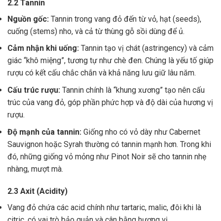
2.2 Tannin
Nguồn gốc:
Tannin trong vang đỏ đến từ vỏ, hạt (seeds),
cuống (stems) nho, và cả từ thùng gỗ sồi dùng để ủ.
Cảm nhận khi uống:
Tannin tạo vị chát (astringency) và cảm
giác “khô miệng”, tương tự như chè đen. Chúng là yếu tố giúp
rượu có kết cấu chắc chắn và khả năng lưu giữ lâu năm.
Cấu trúc rượu:
Tannin chính là “khung xương” tạo nên cấu
trúc của vang đỏ, góp phần phức hợp và độ dài của hương vị
rượu.
Độ mạnh của tannin:
Giống nho có vỏ dày như Cabernet
Sauvignon hoặc Syrah thường có tannin mạnh hơn. Trong khi
đó, những giống vỏ mỏng như Pinot Noir sẽ cho tannin nhẹ
nhàng, mượt mà.
2.3 Axit (Acidity)
Vang đỏ chứa các acid chính như tartaric, malic, đôi khi là
citric, có vai trò bảo quản và cân bằng hương vị .