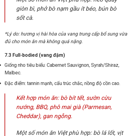
giòn bì, phở bò nạm gầu ít béo, bún bò
sốt cà.
*Lý do: hương vị hài hòa của vang trung cấp bổ sung vừa
đủ cho món ăn mà không quá nặng.
7.3 Full-bodied (vang đậm)
Giống nho tiêu biểu: Cabernet Sauvignon, Syrah/Shiraz,
Malbec.
Đặc điểm: tannin mạnh, cấu trúc chắc, nồng độ cồn cao.
Kết hợp món ăn: bò bít tết, sườn cừu
nướng, BBQ, phô mai già (Parmesan,
Cheddar), gan ngỗng.
Một số món ăn Việt phù hợp: bò lá lốt, vịt