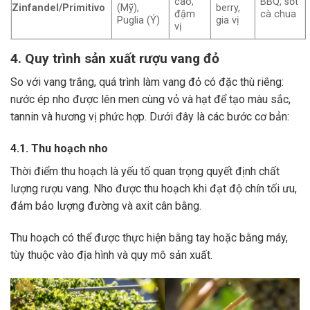
cao,
BBQ, sốt
Zinfandel/Primitivo
(Mỹ),
berry,
đậm
cà chua
Puglia (Ý)
gia vị
vị
4. Quy trình sản xuất rượu vang đỏ
So với vang trắng, quá trình làm vang đỏ có đặc thù riêng:
nước ép nho được lên men cùng vỏ và hạt để tạo màu sắc,
tannin và hương vị phức hợp. Dưới đây là các bước cơ bản:
4.1. Thu hoạch nho
Thời điểm thu hoạch là yếu tố quan trọng quyết định chất
lượng rượu vang. Nho được thu hoạch khi đạt độ chín tối ưu,
đảm bảo lượng đường và axit cân bằng.
Thu hoạch có thể được thực hiện bằng tay hoặc bằng máy,
tùy thuộc vào địa hình và quy mô sản xuất.