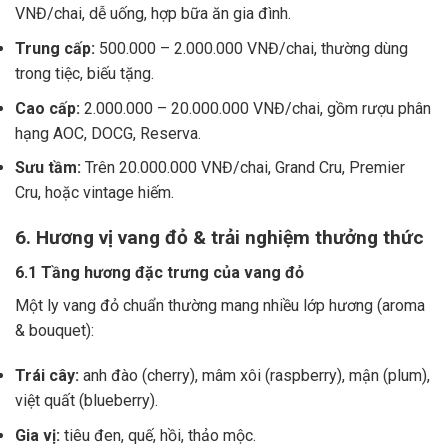
VNĐ/chai, dễ uống, hợp bữa ăn gia đình.
Trung cấp:
500.000 – 2.000.000 VNĐ/chai, thường dùng
trong tiệc, biếu tặng.
Cao cấp:
2.000.000 – 20.000.000 VNĐ/chai, gồm rượu phân
hạng AOC, DOCG, Reserva.
Sưu tầm:
Trên 20.000.000 VNĐ/chai, Grand Cru, Premier
Cru, hoặc vintage hiếm.
6. Hương vị vang đỏ & trải nghiệm thưởng thức
6.1 Tầng hương đặc trưng của vang đỏ
Một ly vang đỏ chuẩn thường mang nhiều lớp hương (aroma
& bouquet):
Trái cây:
anh đào (cherry), mâm xôi (raspberry), mận (plum),
việt quất (blueberry).
Gia vị:
tiêu đen, quế, hồi, thảo mộc.