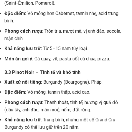
(Saint-Émilion, Pomerol).
Đặc điểm:
Vỏ mỏng hơn Cabernet, tannin nhẹ, acid trung
bình.
Phong cách rượu:
Tròn trịa, mượt mà, vị anh đào, socola,
mận chín.
Khả năng lưu trữ:
Từ 5–15 năm tùy loại.
Món ăn gợi ý:
Gà quay, vịt, pasta sốt cà chua, pizza.
3.3 Pinot Noir – Tinh tế và khó tính
Xuất xứ nổi tiếng:
Burgundy (Bourgogne), Pháp.
Đặc điểm:
Vỏ mỏng, tannin thấp, acid cao.
Phong cách rượu:
Thanh thoát, tinh tế, hương vị quả đỏ
(dâu tây, anh đào, mâm xôi), nấm, đất rừng.
Khả năng lưu trữ:
Trung bình, nhưng một số Grand Cru
Burgundy có thể lưu giữ trên 20 năm.