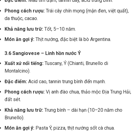
Đặc điểm:
Màu tím đậm, tannin dày, acid trung bình.
Phong cách rượu:
Trái cây chín mọng (mận đen, việt quất),
da thuộc, cacao.
Khả năng lưu trữ:
Tốt, 5–10 năm.
Món ăn gợi ý:
Thịt nướng, đặc biệt là bò Argentina.
3.6 Sangiovese – Linh hồn nước Ý
Xuất xứ nổi tiếng:
Tuscany, Ý (Chianti, Brunello di
Montalcino).
Đặc điểm:
Acid cao, tannin trung bình đến mạnh.
Phong cách rượu:
Vị anh đào chua, thảo mộc Địa Trung Hải,
đất sét.
Khả năng lưu trữ:
Trung bình – dài hạn (10–20 năm cho
Brunello).
Món ăn gợi ý:
Pasta Ý, pizza, thịt nướng sốt cà chua.