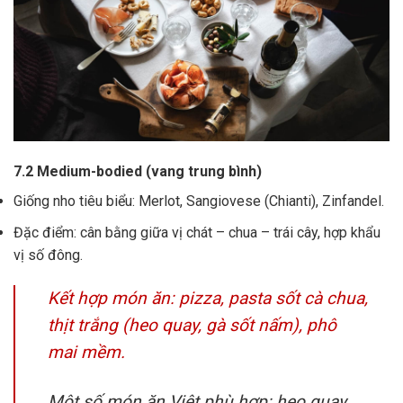
7.2 Medium-bodied (vang trung bình)
Giống nho tiêu biểu: Merlot, Sangiovese (Chianti), Zinfandel.
Đặc điểm: cân bằng giữa vị chát – chua – trái cây, hợp khẩu
vị số đông.
Kết hợp món ăn: pizza, pasta sốt cà chua,
thịt trắng (heo quay, gà sốt nấm), phô
mai mềm.
Một số món ăn Việt phù hợp: heo quay