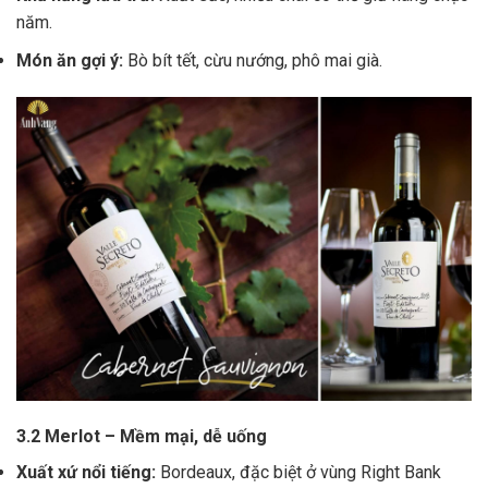
năm.
Món ăn gợi ý:
Bò bít tết, cừu nướng, phô mai già.
3.2 Merlot – Mềm mại, dễ uống
Xuất xứ nổi tiếng:
Bordeaux, đặc biệt ở vùng Right Bank