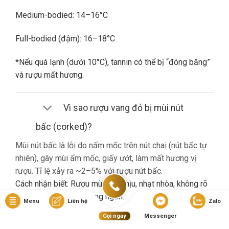
Medium-bodied: 14–16°C
Full-bodied (đậm): 16–18°C
*Nếu quá lạnh (dưới 10°C), tannin có thể bị “đóng băng”
và rượu mất hương.
Vì sao rượu vang đỏ bị mùi nút
bấc (corked)?
Mùi nút bấc là lỗi do nấm mốc trên nút chai (nút bấc tự
nhiên), gây mùi ẩm mốc, giấy ướt, làm mất hương vị
rượu. Tỉ lệ xảy ra ~2–5% với rượu nút bấc.
Cách nhận biết: Rượu mùi khó chịu, nhạt nhòa, không rõ
hương trái cây dù là vang ngon.
Menu
Liên hệ
Zalo
Gọi ngay
Messenger
Nếu gặp lỗi này, bạn nên liên hệ cửa hàng đổi trả (nếu có