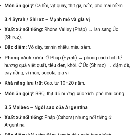
Món ăn gợi ý:
Cá hồi, vịt quay, thịt gà, nấm, phô mai mềm.
3.4 Syrah / Shiraz – Mạnh mẽ và gia vị
Xuất xứ nổi tiếng:
Rhône Valley (Pháp) → lan sang Úc
(Shiraz).
Đặc điểm:
Vỏ dày, tannin nhiều, màu sẫm.
Phong cách rượu:
Ở Pháp (Syrah) → phong cách tinh tế,
hương quả việt quất, tiêu đen, khói. Ở Úc (Shiraz) → đậm đà,
cay nồng, vị mận, socola, gia vị.
Khả năng lưu trữ:
Cao, từ 10–20 năm.
Món ăn gợi ý:
BBQ, thịt đỏ nướng, xúc xích, phô mai cứng.
3.5 Malbec – Ngôi sao của Argentina
Xuất xứ nổi tiếng:
Pháp (Cahors) nhưng nổi tiếng ở
Argentina.