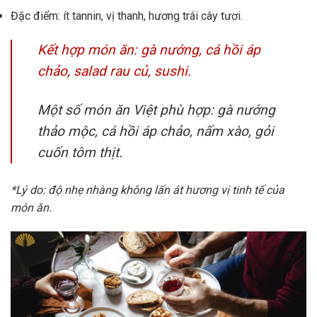
Đặc điểm: ít tannin, vị thanh, hương trái cây tươi.
Kết hợp món ăn: gà nướng, cá hồi áp
chảo, salad rau củ, sushi.
Một số món ăn Việt phù hợp: gà nướng
thảo mộc, cá hồi áp chảo, nấm xào, gỏi
cuốn tôm thịt.
*Lý do: độ nhẹ nhàng không lấn át hương vị tinh tế của
món ăn.