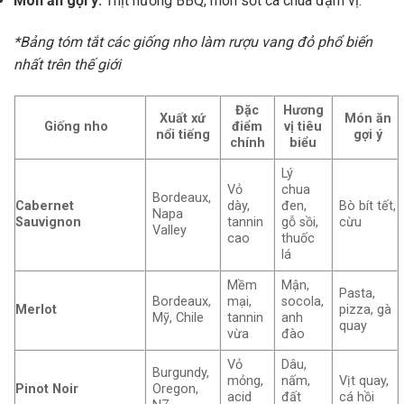
Món ăn gợi ý:
Thịt nướng BBQ, món sốt cà chua đậm vị.
*Bảng tóm tắt các giống nho làm rượu vang đỏ phổ biến
nhất trên thế giới
Đặc
Hương
Xuất xứ
Món ăn
Giống nho
điểm
vị tiêu
nổi tiếng
gợi ý
chính
biểu
Lý
Vỏ
chua
Bordeaux,
Cabernet
dày,
đen,
Bò bít tết,
Napa
Sauvignon
tannin
gỗ sồi,
cừu
Valley
cao
thuốc
lá
Mềm
Mận,
Pasta,
Bordeaux,
mại,
socola,
Merlot
pizza, gà
Mỹ, Chile
tannin
anh
quay
vừa
đào
Vỏ
Dâu,
Burgundy,
mỏng,
nấm,
Vịt quay,
Pinot Noir
Oregon,
acid
đất
cá hồi