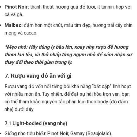
Pinot Noir:
thanh thoát, hương quả đỏ tươi, ít tannin, hợp với
cá và gà.
Malbec:
đậm hơn một chút, màu tím đẹp, hương trái cây chín
mọng và cacao.
*Mẹo nhỏ: Hãy dùng ly bầu lớn, xoay nhẹ rượu để hương
thơm lan tỏa, và thử nhấp từng ngụm nhỏ để cảm nhận sự
thay đổi theo thời gian trong ly.
7. Rượu vang đỏ ăn với gì
Rượu vang đỏ vốn nổi tiếng bởi khả năng “bắt cặp” linh hoạt
với nhiều món ăn. Tuy nhiên, để đạt sự hài hòa trọn vẹn, bạn
có thể tham khảo nguyên tắc phân loại theo body (độ đậm
nhẹ) dưới đây:
7.1 Light-bodied (vang nhẹ)
Giống nho tiêu biểu: Pinot Noir, Gamay (Beaujolais).