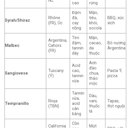
NZ
cao
rừng
Đậm
Mận,
Rhône
đà,
tiêu,
BBQ, xúc
Syrah/Shiraz
(FR), Úc
cay
khói,
xích
nồng
socola
Tím
Mận,
Argentina,
đậm,
cacao,
Bò nướng
Malbec
Cahors
tannin
da
Argentina
(FR)
dày
thuộc
Anh
Acid
đào
Tuscany
cao,
Pasta Ý,
Sangiovese
chua,
(Ý)
tannin
pizza
thảo
vừa
mộc
Tannin
Dâu,
vừa,
Rioja
vani,
Tapas,
Tempranillo
acid
(TBN)
thuốc
thịt nguội
cân
lá
bằng
Cồn
California
Mứt