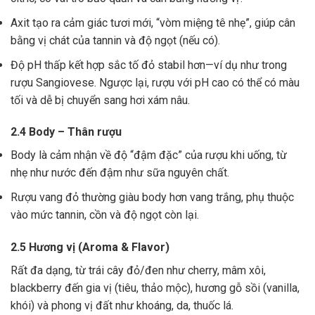
Axit tạo ra cảm giác tươi mới, “vòm miệng tê nhẹ”, giúp cân
bằng vị chát của tannin và độ ngọt (nếu có).
Độ pH thấp kết hợp sắc tố đỏ stabil hơn—ví dụ như trong
rượu Sangiovese. Ngược lại, rượu với pH cao có thể có màu
tối và dễ bị chuyển sang hơi xám nâu.
2.4 Body – Thân rượu
Body là cảm nhận về độ “đậm đặc” của rượu khi uống, từ
nhẹ như nước đến đậm như sữa nguyên chất.
Rượu vang đỏ thường giàu body hơn vang trắng, phụ thuộc
vào mức tannin, cồn và độ ngọt còn lại.
2.5 Hương vị (Aroma & Flavor)
Rất đa dạng, từ trái cây đỏ/đen như cherry, mâm xôi,
blackberry đến gia vị (tiêu, thảo mộc), hương gỗ sồi (vanilla,
khói) và phong vị đất như khoáng, da, thuốc lá.