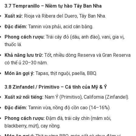
3.7 Tempranillo – Niềm tự hào Tây Ban Nha
Xuất xứ:
Rioja và Ribera del Duero, Tây Ban Nha.
Đặc điểm:
Tannin vừa phải, acid cân bằng.
Phong cách rượu:
Trái cây đỏ (dâu, anh đào), vani, gia vị,
thuốc lá.
Khả năng lưu trữ:
Tốt, nhiều dòng Reserva và Gran Reserva
có thể ủ 20–30 năm.
Món ăn gợi ý:
Tapas, thịt nguội, paella, BBQ.
3.8 Zinfandel / Primitivo – Cá tính của Mỹ & Ý
Xuất xứ nổi tiếng:
Nam Ý (Primitivo), California (Zinfandel).
Đặc điểm:
Tannin vừa, nồng độ cồn cao (14–16%).
Phong cách rượu:
Đậm đà, trái cây chín (mâm xôi,
blackberry, mứt), cay nồng.