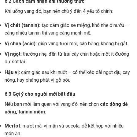
6.2 Cách cảm nhận khi thưởng thức
Khi uống vang đỏ, bạn nên chú ý đến 4 yếu tố chính:
Vị chát (tannin):
tạo cảm giác se miệng, khô nhẹ ở nướu –
càng nhiều tannin thì vang càng mạnh mẽ.
Vị chua (acid):
giúp vang tươi mới, cân bằng, không bị gắt.
Vị ngọt:
thường nhẹ, đến từ trái cây chín hoặc một ít đường
dư sót lại.
Hậu vị:
cảm giác sau khi nuốt – có thể kéo dài ngọt dịu, cay
nồng, hay phảng phất vị gỗ sồi.
6.3 Gợi ý cho người mới bắt đầu
Nếu bạn mới làm quen với vang đỏ, nên chọn
các dòng dễ
uống, tannin mềm
:
Merlot:
mượt mà, vị mận và socola, dễ kết hợp với nhiều
món ăn.