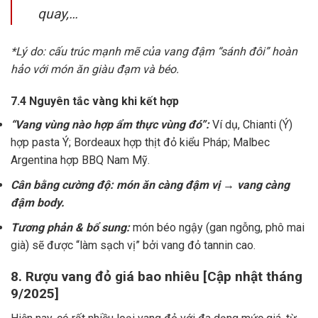
quay,…
*Lý do: cấu trúc mạnh mẽ của vang đậm “sánh đôi” hoàn
hảo với món ăn giàu đạm và béo.
7.4 Nguyên tắc vàng khi kết hợp
“Vang vùng nào hợp ẩm thực vùng đó”:
Ví dụ, Chianti (Ý)
hợp pasta Ý; Bordeaux hợp thịt đỏ kiểu Pháp; Malbec
Argentina hợp BBQ Nam Mỹ.
Cân bằng cường độ: món ăn càng đậm vị → vang càng
đậm body.
Tương phản & bổ sung:
món béo ngậy (gan ngỗng, phô mai
già) sẽ được “làm sạch vị” bởi vang đỏ tannin cao.
8. Rượu vang đỏ giá bao nhiêu [Cập nhật tháng
9/2025]