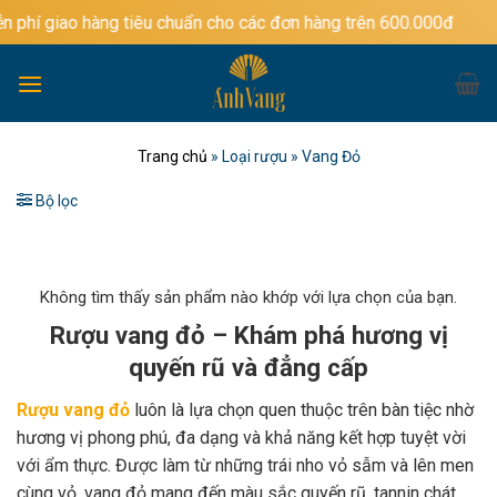
Bỏ
àng tiêu chuẩn cho các đơn hàng trên 600.000đ
qua
nội
dung
Trang chủ
»
Loại rượu
»
Vang Đỏ
Bộ lọc
Không tìm thấy sản phẩm nào khớp với lựa chọn của bạn.
Rượu vang đỏ – Khám phá hương vị
quyến rũ và đẳng cấp
Rượu vang đỏ
luôn là lựa chọn quen thuộc trên bàn tiệc nhờ
hương vị phong phú, đa dạng và khả năng kết hợp tuyệt vời
với ẩm thực. Được làm từ những trái nho vỏ sẫm và lên men
cùng vỏ, vang đỏ mang đến màu sắc quyến rũ, tannin chát