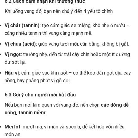
6.2 Cách cảm nhận khi thưởng thức
Khi uống vang đỏ, bạn nên chú ý đến 4 yếu tố chính:
Vị chát (tannin):
tạo cảm giác se miệng, khô nhẹ ở nướu –
càng nhiều tannin thì vang càng mạnh mẽ.
Vị chua (acid):
giúp vang tươi mới, cân bằng, không bị gắt.
Vị ngọt:
thường nhẹ, đến từ trái cây chín hoặc một ít đường
dư sót lại.
Hậu vị:
cảm giác sau khi nuốt – có thể kéo dài ngọt dịu, cay
nồng, hay phảng phất vị gỗ sồi.
6.3 Gợi ý cho người mới bắt đầu
Nếu bạn mới làm quen với vang đỏ, nên chọn
các dòng dễ
uống, tannin mềm
:
Merlot:
mượt mà, vị mận và socola, dễ kết hợp với nhiều
món ăn.