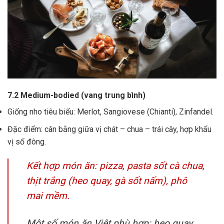
7.2 Medium-bodied (vang trung bình)
Giống nho tiêu biểu: Merlot, Sangiovese (Chianti), Zinfandel.
Đặc điểm: cân bằng giữa vị chát – chua – trái cây, hợp khẩu
vị số đông.
Kết hợp món ăn: pizza, pasta sốt cà chua,
thịt trắng (heo quay, gà sốt nấm), phô
mai mềm.
Một số món ăn Việt phù hợp: heo quay