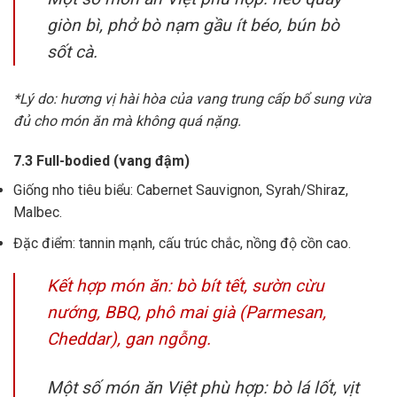
giòn bì, phở bò nạm gầu ít béo, bún bò
sốt cà.
*Lý do: hương vị hài hòa của vang trung cấp bổ sung vừa
đủ cho món ăn mà không quá nặng.
7.3 Full-bodied (vang đậm)
Giống nho tiêu biểu: Cabernet Sauvignon, Syrah/Shiraz,
Malbec.
Đặc điểm: tannin mạnh, cấu trúc chắc, nồng độ cồn cao.
Kết hợp món ăn: bò bít tết, sườn cừu
nướng, BBQ, phô mai già (Parmesan,
Cheddar), gan ngỗng.
Một số món ăn Việt phù hợp: bò lá lốt, vịt