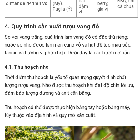
cao,
BBQ, sốt
Zinfandel/Primitivo
(Mỹ),
berry,
đậm
cà chua
Puglia (Ý)
gia vị
vị
4. Quy trình sản xuất rượu vang đỏ
So với vang trắng, quá trình làm vang đỏ có đặc thù riêng:
nước ép nho được lên men cùng vỏ và hạt để tạo màu sắc,
tannin và hương vị phức hợp. Dưới đây là các bước cơ bản:
4.1. Thu hoạch nho
Thời điểm thu hoạch là yếu tố quan trọng quyết định chất
lượng rượu vang. Nho được thu hoạch khi đạt độ chín tối ưu,
đảm bảo lượng đường và axit cân bằng.
Thu hoạch có thể được thực hiện bằng tay hoặc bằng máy,
tùy thuộc vào địa hình và quy mô sản xuất.