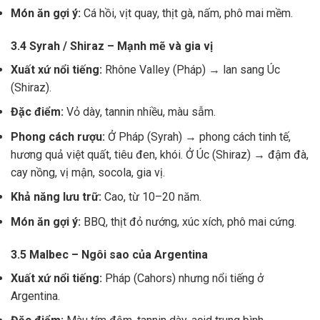
Món ăn gợi ý:
Cá hồi, vịt quay, thịt gà, nấm, phô mai mềm.
3.4 Syrah / Shiraz – Mạnh mẽ và gia vị
Xuất xứ nổi tiếng:
Rhône Valley (Pháp) → lan sang Úc
(Shiraz).
Đặc điểm:
Vỏ dày, tannin nhiều, màu sẫm.
Phong cách rượu:
Ở Pháp (Syrah) → phong cách tinh tế,
hương quả việt quất, tiêu đen, khói. Ở Úc (Shiraz) → đậm đà,
cay nồng, vị mận, socola, gia vị.
Khả năng lưu trữ:
Cao, từ 10–20 năm.
Món ăn gợi ý:
BBQ, thịt đỏ nướng, xúc xích, phô mai cứng.
3.5 Malbec – Ngôi sao của Argentina
Xuất xứ nổi tiếng:
Pháp (Cahors) nhưng nổi tiếng ở
Argentina.