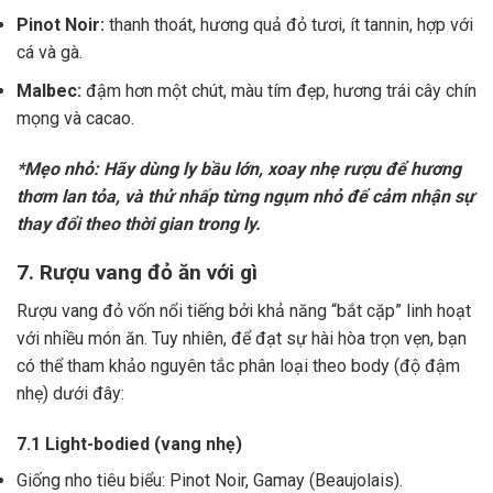
Pinot Noir:
thanh thoát, hương quả đỏ tươi, ít tannin, hợp với
cá và gà.
Malbec:
đậm hơn một chút, màu tím đẹp, hương trái cây chín
mọng và cacao.
*Mẹo nhỏ: Hãy dùng ly bầu lớn, xoay nhẹ rượu để hương
thơm lan tỏa, và thử nhấp từng ngụm nhỏ để cảm nhận sự
thay đổi theo thời gian trong ly.
7. Rượu vang đỏ ăn với gì
Rượu vang đỏ vốn nổi tiếng bởi khả năng “bắt cặp” linh hoạt
với nhiều món ăn. Tuy nhiên, để đạt sự hài hòa trọn vẹn, bạn
có thể tham khảo nguyên tắc phân loại theo body (độ đậm
nhẹ) dưới đây:
7.1 Light-bodied (vang nhẹ)
Giống nho tiêu biểu: Pinot Noir, Gamay (Beaujolais).