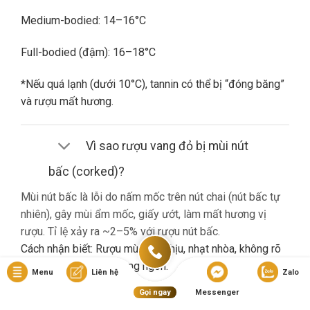
Medium-bodied: 14–16°C
Full-bodied (đậm): 16–18°C
*Nếu quá lạnh (dưới 10°C), tannin có thể bị “đóng băng”
và rượu mất hương.
Vì sao rượu vang đỏ bị mùi nút
bấc (corked)?
Mùi nút bấc là lỗi do nấm mốc trên nút chai (nút bấc tự
nhiên), gây mùi ẩm mốc, giấy ướt, làm mất hương vị
rượu. Tỉ lệ xảy ra ~2–5% với rượu nút bấc.
Cách nhận biết: Rượu mùi khó chịu, nhạt nhòa, không rõ
hương trái cây dù là vang ngon.
Menu
Liên hệ
Zalo
Gọi ngay
Messenger
Nếu gặp lỗi này, bạn nên liên hệ cửa hàng đổi trả (nếu có