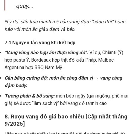
quay,…
*Lý do: cấu trúc mạnh mẽ của vang đậm “sánh đôi” hoàn
hảo với món ăn giàu đạm và béo.
7.4 Nguyên tắc vàng khi kết hợp
“Vang vùng nào hợp ẩm thực vùng đó”:
Ví dụ, Chianti (Ý)
hợp pasta Ý; Bordeaux hợp thịt đỏ kiểu Pháp; Malbec
Argentina hợp BBQ Nam Mỹ.
Cân bằng cường độ: món ăn càng đậm vị → vang càng
đậm body.
Tương phản & bổ sung:
món béo ngậy (gan ngỗng, phô mai
già) sẽ được “làm sạch vị” bởi vang đỏ tannin cao.
8. Rượu vang đỏ giá bao nhiêu [Cập nhật tháng
9/2025]