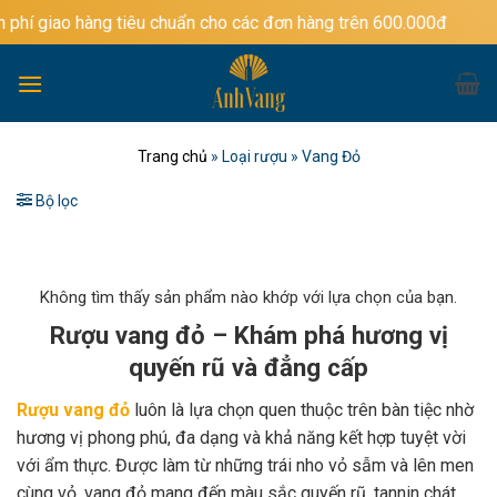
Bỏ
ng tiêu chuẩn cho các đơn hàng trên 600.000đ
qua
nội
dung
Trang chủ
»
Loại rượu
»
Vang Đỏ
Bộ lọc
Không tìm thấy sản phẩm nào khớp với lựa chọn của bạn.
Rượu vang đỏ – Khám phá hương vị
quyến rũ và đẳng cấp
Rượu vang đỏ
luôn là lựa chọn quen thuộc trên bàn tiệc nhờ
hương vị phong phú, đa dạng và khả năng kết hợp tuyệt vời
với ẩm thực. Được làm từ những trái nho vỏ sẫm và lên men
cùng vỏ, vang đỏ mang đến màu sắc quyến rũ, tannin chát