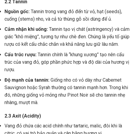
2.2 Tannin
Nguồn gốc:
Tannin trong vang đỏ đến từ vỏ, hạt (seeds),
cuống (stems) nho, và cả từ thùng gỗ sồi dùng để ủ.
Cảm nhận khi uống:
Tannin tạo vị chát (astringency) và cảm
giác “khô miệng”, tương tự như chè đen. Chúng là yếu tố giúp
rượu có kết cấu chắc chắn và khả năng lưu giữ lâu năm.
Cấu trúc rượu:
Tannin chính là “khung xương” tạo nên cấu
trúc của vang đỏ, góp phần phức hợp và độ dài của hương vị
rượu.
Độ mạnh của tannin:
Giống nho có vỏ dày như Cabernet
Sauvignon hoặc Syrah thường có tannin mạnh hơn. Trong khi
đó, những giống vỏ mỏng như Pinot Noir sẽ cho tannin nhẹ
nhàng, mượt mà.
2.3 Axit (Acidity)
Vang đỏ chứa các acid chính như tartaric, malic, đôi khi là
citric, có vai trò bảo quản và cân bằng hương vị .