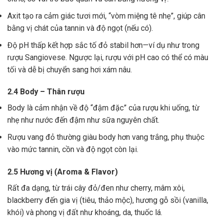
Axit tạo ra cảm giác tươi mới, “vòm miệng tê nhẹ”, giúp cân
bằng vị chát của tannin và độ ngọt (nếu có).
Độ pH thấp kết hợp sắc tố đỏ stabil hơn—ví dụ như trong
rượu Sangiovese. Ngược lại, rượu với pH cao có thể có màu
tối và dễ bị chuyển sang hơi xám nâu.
2.4 Body – Thân rượu
Body là cảm nhận về độ “đậm đặc” của rượu khi uống, từ
nhẹ như nước đến đậm như sữa nguyên chất.
Rượu vang đỏ thường giàu body hơn vang trắng, phụ thuộc
vào mức tannin, cồn và độ ngọt còn lại.
2.5 Hương vị (Aroma & Flavor)
Rất đa dạng, từ trái cây đỏ/đen như cherry, mâm xôi,
blackberry đến gia vị (tiêu, thảo mộc), hương gỗ sồi (vanilla,
khói) và phong vị đất như khoáng, da, thuốc lá.