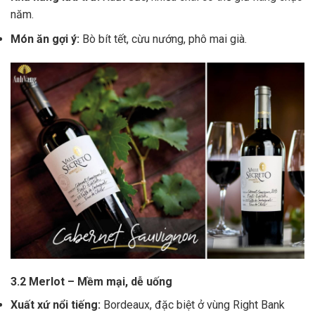
năm.
Món ăn gợi ý:
Bò bít tết, cừu nướng, phô mai già.
3.2 Merlot – Mềm mại, dễ uống
Xuất xứ nổi tiếng:
Bordeaux, đặc biệt ở vùng Right Bank