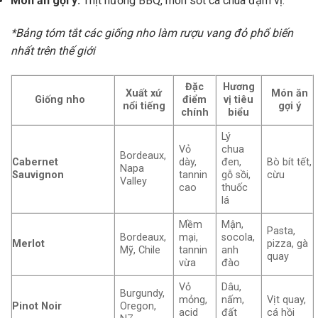
Món ăn gợi ý:
Thịt nướng BBQ, món sốt cà chua đậm vị.
*Bảng tóm tắt các giống nho làm rượu vang đỏ phổ biến
nhất trên thế giới
Đặc
Hương
Xuất xứ
Món ăn
Giống nho
điểm
vị tiêu
nổi tiếng
gợi ý
chính
biểu
Lý
Vỏ
chua
Bordeaux,
Cabernet
dày,
đen,
Bò bít tết,
Napa
Sauvignon
tannin
gỗ sồi,
cừu
Valley
cao
thuốc
lá
Mềm
Mận,
Pasta,
Bordeaux,
mại,
socola,
Merlot
pizza, gà
Mỹ, Chile
tannin
anh
quay
vừa
đào
Vỏ
Dâu,
Burgundy,
mỏng,
nấm,
Vịt quay,
Pinot Noir
Oregon,
acid
đất
cá hồi