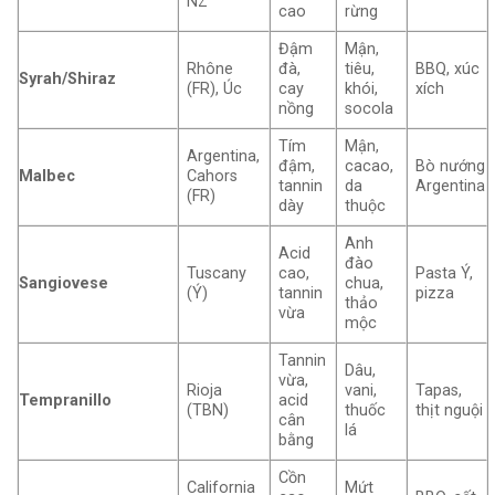
NZ
cao
rừng
Đậm
Mận,
Rhône
đà,
tiêu,
BBQ, xúc
Syrah/Shiraz
(FR), Úc
cay
khói,
xích
nồng
socola
Tím
Mận,
Argentina,
đậm,
cacao,
Bò nướng
Malbec
Cahors
tannin
da
Argentina
(FR)
dày
thuộc
Anh
Acid
đào
Tuscany
cao,
Pasta Ý,
Sangiovese
chua,
(Ý)
tannin
pizza
thảo
vừa
mộc
Tannin
Dâu,
vừa,
Rioja
vani,
Tapas,
Tempranillo
acid
(TBN)
thuốc
thịt nguội
cân
lá
bằng
Cồn
California
Mứt