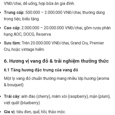
VNĐ/chai, dễ uống, hợp bữa ăn gia đình.
Trung cấp:
500.000 – 2.000.000 VNĐ/chai, thường dùng
trong tiệc, biếu tặng.
Cao cấp:
2.000.000 – 20.000.000 VNĐ/chai, gồm rượu phân
hạng AOC, DOCG, Reserva.
Sưu tầm:
Trên 20.000.000 VNĐ/chai, Grand Cru, Premier
Cru, hoặc vintage hiếm.
6. Hương vị vang đỏ & trải nghiệm thưởng thức
6.1 Tầng hương đặc trưng của vang đỏ
Một ly vang đỏ chuẩn thường mang nhiều lớp hương (aroma
& bouquet):
Trái cây:
anh đào (cherry), mâm xôi (raspberry), mận (plum),
việt quất (blueberry).
Gia vị:
tiêu đen, quế, hồi, thảo mộc.