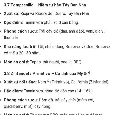
3.7 Tempranillo – Niềm tự hào Tây Ban Nha
Xuất xứ:
Rioja và Ribera del Duero, Tây Ban Nha.
Đặc điểm:
Tannin vừa phải, acid cân bằng.
Phong cách rượu:
Trái cây đỏ (dâu, anh đào), vani, gia vị,
thuốc lá.
Khả năng lưu trữ:
Tốt, nhiều dòng Reserva và Gran Reserva
có thể ủ 20–30 năm.
Món ăn gợi ý:
Tapas, thịt nguội, paella, BBQ.
3.8 Zinfandel / Primitivo – Cá tính của Mỹ & Ý
Xuất xứ nổi tiếng:
Nam Ý (Primitivo), California (Zinfandel).
Đặc điểm:
Tannin vừa, nồng độ cồn cao (14–16%).
Phong cách rượu:
Đậm đà, trái cây chín (mâm xôi,
blackberry, mứt), cay nồng.