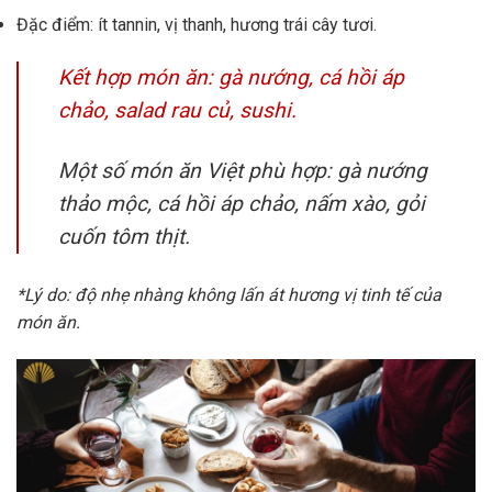
Đặc điểm: ít tannin, vị thanh, hương trái cây tươi.
Kết hợp món ăn: gà nướng, cá hồi áp
chảo, salad rau củ, sushi.
Một số món ăn Việt phù hợp: gà nướng
thảo mộc, cá hồi áp chảo, nấm xào, gỏi
cuốn tôm thịt.
*Lý do: độ nhẹ nhàng không lấn át hương vị tinh tế của
món ăn.