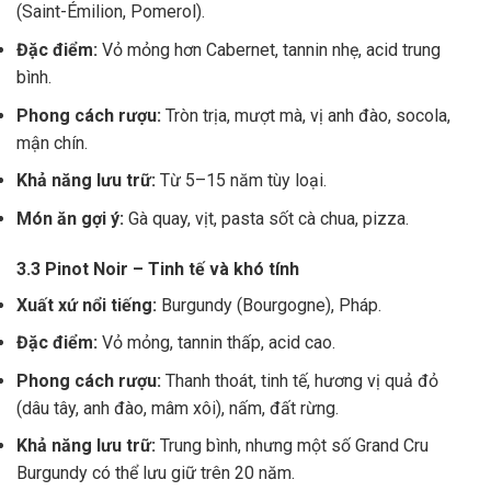
(Saint-Émilion, Pomerol).
Đặc điểm:
Vỏ mỏng hơn Cabernet, tannin nhẹ, acid trung
bình.
Phong cách rượu:
Tròn trịa, mượt mà, vị anh đào, socola,
mận chín.
Khả năng lưu trữ:
Từ 5–15 năm tùy loại.
Món ăn gợi ý:
Gà quay, vịt, pasta sốt cà chua, pizza.
3.3 Pinot Noir – Tinh tế và khó tính
Xuất xứ nổi tiếng:
Burgundy (Bourgogne), Pháp.
Đặc điểm:
Vỏ mỏng, tannin thấp, acid cao.
Phong cách rượu:
Thanh thoát, tinh tế, hương vị quả đỏ
(dâu tây, anh đào, mâm xôi), nấm, đất rừng.
Khả năng lưu trữ:
Trung bình, nhưng một số Grand Cru
Burgundy có thể lưu giữ trên 20 năm.