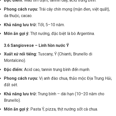
Đặc điểm:
Màu tím đậm, tannin dày, acid trung bình.
Phong cách rượu:
Trái cây chín mọng (mận đen, việt quất),
da thuộc, cacao.
Khả năng lưu trữ:
Tốt, 5–10 năm.
Món ăn gợi ý:
Thịt nướng, đặc biệt là bò Argentina.
3.6 Sangiovese – Linh hồn nước Ý
Xuất xứ nổi tiếng:
Tuscany, Ý (Chianti, Brunello di
Montalcino).
Đặc điểm:
Acid cao, tannin trung bình đến mạnh.
Phong cách rượu:
Vị anh đào chua, thảo mộc Địa Trung Hải,
đất sét.
Khả năng lưu trữ:
Trung bình – dài hạn (10–20 năm cho
Brunello).
Món ăn gợi ý:
Pasta Ý, pizza, thịt nướng sốt cà chua.