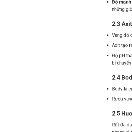
Độ mạnh 
những giố
2.3 Axit
Vang đỏ ch
Axit tạo r
Độ pH thấ
bị chuyển
2.4 Bod
Body là c
Rượu vang
2.5 Hươ
Rất đa dạn