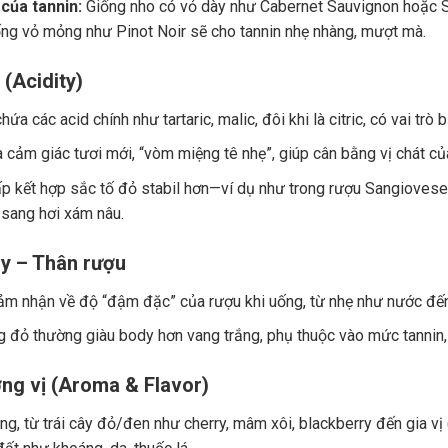
của tannin:
Giống nho có vỏ dày như Cabernet Sauvignon hoặc Sy
ng vỏ mỏng như Pinot Noir sẽ cho tannin nhẹ nhàng, mượt mà.
 (Acidity)
ứa các acid chính như tartaric, malic, đôi khi là citric, có vai trò
a cảm giác tươi mới, “vòm miệng tê nhẹ”, giúp cân bằng vị chát củ
p kết hợp sắc tố đỏ stabil hơn—ví dụ như trong rượu Sangiovese.
 sang hơi xám nâu.
y – Thân rượu
ảm nhận về độ “đậm đặc” của rượu khi uống, từ nhẹ như nước đế
 đỏ thường giàu body hơn vang trắng, phụ thuộc vào mức tannin, 
ng vị (Aroma & Flavor)
g, từ trái cây đỏ/đen như cherry, mâm xôi, blackberry đến gia vị (