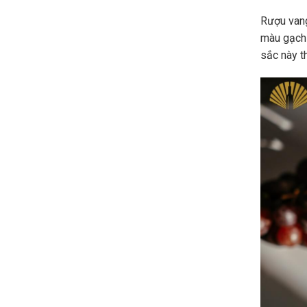
Rượu vang
màu gạch
sắc này t