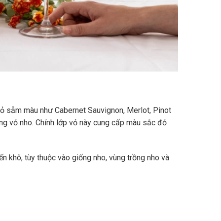
vỏ sẫm màu như Cabernet Sauvignon, Merlot, Pinot
ùng vỏ nho. Chính lớp vỏ này cung cấp màu sắc đỏ
n khô, tùy thuộc vào giống nho, vùng trồng nho và