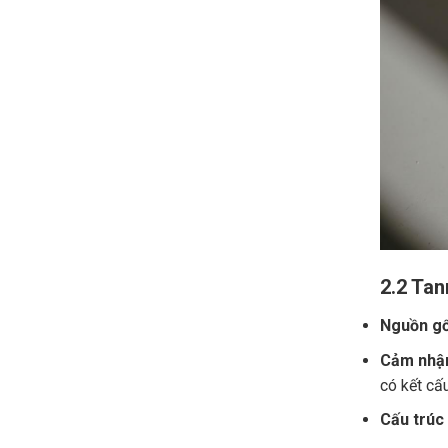
2.2 Tan
Nguồn gố
Cảm nhận
có kết cấ
Cấu trúc