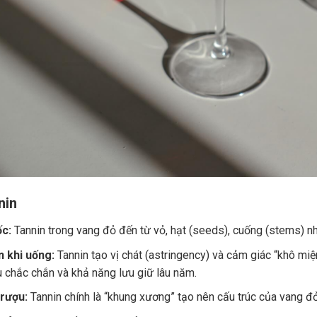
nin
c:
Tannin trong vang đỏ đến từ vỏ, hạt (seeds), cuống (stems) nh
 khi uống:
Tannin tạo vị chát (astringency) và cảm giác “khô miệ
u chắc chắn và khả năng lưu giữ lâu năm.
 rượu:
Tannin chính là “khung xương” tạo nên cấu trúc của vang đ