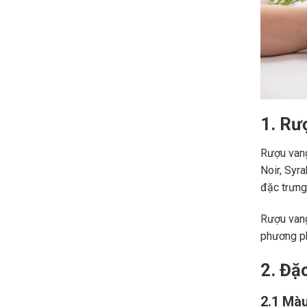
1. Rư
Rượu vang
Noir, Syr
đặc trưng,
Rượu vang
phương ph
2. Đặ
2.1 Màu