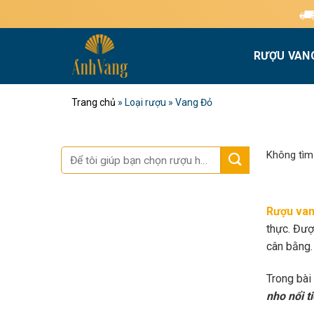
Bỏ
Miễn phí giao hà
qua
nội
RƯỢU VAN
dung
Trang chủ
»
Loại rượu
»
Vang Đỏ
Tìm
Không tìm
kiếm:
Rượu van
thực. Đượ
cân bằng.
Trong bài
nho nổi t