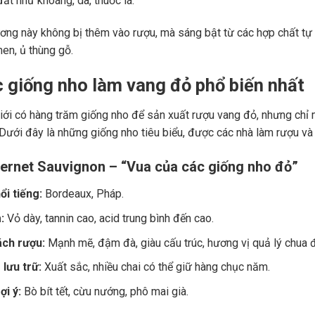
ất như khoáng, da, thuốc lá.
ng này không bị thêm vào rượu, mà sáng bật từ các hợp chất tự 
men, ủ thùng gỗ.
c giống nho làm vang đỏ phổ biến nhất
giới có hàng trăm giống nho để sản xuất rượu vang đỏ, nhưng chỉ m
 Dưới đây là những giống nho tiêu biểu, được các nhà làm rượu và
ernet Sauvignon – “Vua của các giống nho đỏ”
ổi tiếng:
Bordeaux, Pháp.
:
Vỏ dày, tannin cao, acid trung bình đến cao.
ch rượu:
Mạnh mẽ, đậm đà, giàu cấu trúc, hương vị quả lý chua đe
lưu trữ:
Xuất sắc, nhiều chai có thể giữ hàng chục năm.
i ý:
Bò bít tết, cừu nướng, phô mai già.