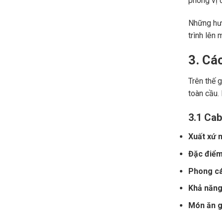
phong vị đ
Những hươ
trình lên 
3. Cá
Trên thế 
toàn cầu.
3.1 Cab
Xuất xứ n
Đặc điểm
Phong cá
Khả năng 
Món ăn gợ