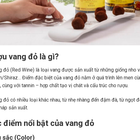
ợu vang đỏ là gì?
 đỏ (Red Wine) là loại vang được sản xuất từ những giống nho 
ah/Shiraz… Điểm đặc biệt của vang đỏ nằm ở quá trình lên men c
 cùng với tannin – hợp chất tạo vị chát và cấu trúc cho rượu.
 đỏ có nhiều loại khác nhau, từ nhẹ nhàng đến đậm đà, từ ngọt đế
áp sản xuất.
c điểm nổi bật của vang đỏ
 sắc (Color)