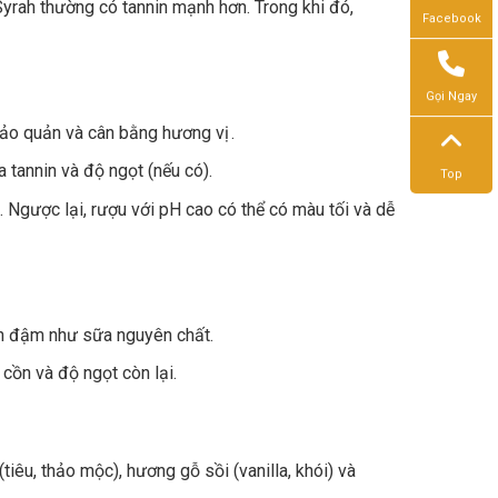
rah thường có tannin mạnh hơn. Trong khi đó,
Facebook
Gọi Ngay
 bảo quản và cân bằng hương vị .
a tannin và độ ngọt (nếu có).
Top
 Ngược lại, rượu với pH cao có thể có màu tối và dễ
n đậm như sữa nguyên chất.
cồn và độ ngọt còn lại.
tiêu, thảo mộc), hương gỗ sồi (vanilla, khói) và