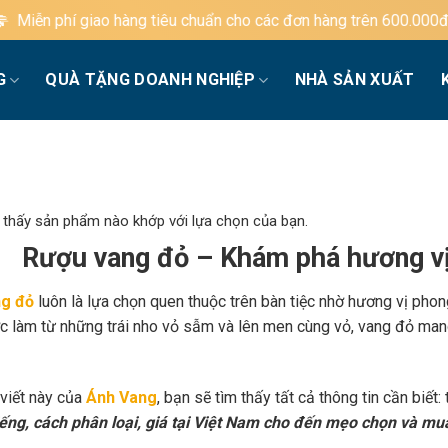
ng tiêu chuẩn cho các đơn hàng trên 600.000đ
G
QUÀ TẶNG DOANH NGHIỆP
NHÀ SẢN XUẤT
 thấy sản phẩm nào khớp với lựa chọn của bạn.
Rượu vang đỏ – Khám phá hương vị
g đỏ
luôn là lựa chọn quen thuộc trên bàn tiệc nhờ hương vị phon
c làm từ những trái nho vỏ sẫm và lên men cùng vỏ, vang đỏ mang
 viết này của
Ánh Vang
, bạn sẽ tìm thấy tất cả thông tin cần biết:
iếng, cách phân loại, giá tại Việt Nam cho đến mẹo chọn và mu