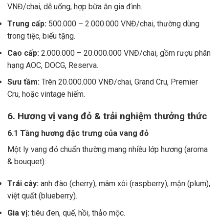
VNĐ/chai, dễ uống, hợp bữa ăn gia đình.
Trung cấp:
500.000 – 2.000.000 VNĐ/chai, thường dùng
trong tiệc, biếu tặng.
Cao cấp:
2.000.000 – 20.000.000 VNĐ/chai, gồm rượu phân
hạng AOC, DOCG, Reserva.
Sưu tầm:
Trên 20.000.000 VNĐ/chai, Grand Cru, Premier
Cru, hoặc vintage hiếm.
6. Hương vị vang đỏ & trải nghiệm thưởng thức
6.1 Tầng hương đặc trưng của vang đỏ
Một ly vang đỏ chuẩn thường mang nhiều lớp hương (aroma
& bouquet):
Trái cây:
anh đào (cherry), mâm xôi (raspberry), mận (plum),
việt quất (blueberry).
Gia vị:
tiêu đen, quế, hồi, thảo mộc.