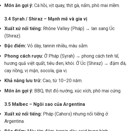
Món ăn gợi ý:
Cá hồi, vịt quay, thịt gà, nấm, phô mai mềm.
3.4 Syrah / Shiraz – Mạnh mẽ và gia vị
Xuất xứ nổi tiếng:
Rhône Valley (Pháp) → lan sang Úc
(Shiraz).
Đặc điểm:
Vỏ dày, tannin nhiều, màu sẫm.
Phong cách rượu:
Ở Pháp (Syrah) → phong cách tinh tế,
hương quả việt quất, tiêu đen, khói. Ở Úc (Shiraz) → đậm đà,
cay nồng, vị mận, socola, gia vị.
Khả năng lưu trữ:
Cao, từ 10–20 năm.
Món ăn gợi ý:
BBQ, thịt đỏ nướng, xúc xích, phô mai cứng.
3.5 Malbec – Ngôi sao của Argentina
Xuất xứ nổi tiếng:
Pháp (Cahors) nhưng nổi tiếng ở
Argentina.