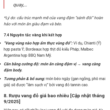
quay,…
*Lý do: cấu trúc mạnh mẽ của vang đậm “sánh đôi” hoàn
hảo với món ăn giàu đạm và béo.
7.4 Nguyên tắc vàng khi kết hợp
“Vang vùng nào hợp ẩm thực vùng đó”:
Ví dụ, Chianti (Ý)
hợp pasta Ý; Bordeaux hợp thịt đỏ kiểu Pháp; Malbec
Argentina hợp BBQ Nam Mỹ.
Cân bằng cường độ: món ăn càng đậm vị → vang càng
đậm body.
Tương phản & bổ sung:
món béo ngậy (gan ngỗng, phô mai
già) sẽ được “làm sạch vị” bởi vang đỏ tannin cao.
8. Rượu vang đỏ giá bao nhiêu [Cập nhật tháng
9/2025]