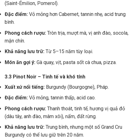
(Saint-Émilion, Pomerol).
Đặc điểm:
Vỏ mỏng hơn Cabernet, tannin nhẹ, acid trung
bình.
Phong cách rượu:
Tròn trịa, mượt mà, vị anh đào, socola,
mận chín.
Khả năng lưu trữ:
Từ 5–15 năm tùy loại.
Món ăn gợi ý:
Gà quay, vịt, pasta sốt cà chua, pizza.
3.3 Pinot Noir – Tinh tế và khó tính
Xuất xứ nổi tiếng:
Burgundy (Bourgogne), Pháp.
Đặc điểm:
Vỏ mỏng, tannin thấp, acid cao.
Phong cách rượu:
Thanh thoát, tinh tế, hương vị quả đỏ
(dâu tây, anh đào, mâm xôi), nấm, đất rừng.
Khả năng lưu trữ:
Trung bình, nhưng một số Grand Cru
Burgundy có thể lưu giữ trên 20 năm.