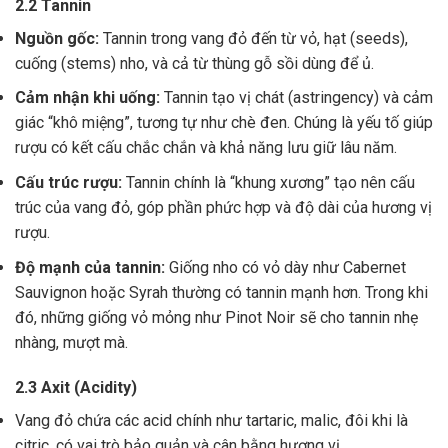
2.2 Tannin
Nguồn gốc:
Tannin trong vang đỏ đến từ vỏ, hạt (seeds),
cuống (stems) nho, và cả từ thùng gỗ sồi dùng để ủ.
Cảm nhận khi uống:
Tannin tạo vị chát (astringency) và cảm
giác “khô miệng”, tương tự như chè đen. Chúng là yếu tố giúp
rượu có kết cấu chắc chắn và khả năng lưu giữ lâu năm.
Cấu trúc rượu:
Tannin chính là “khung xương” tạo nên cấu
trúc của vang đỏ, góp phần phức hợp và độ dài của hương vị
rượu.
Độ mạnh của tannin:
Giống nho có vỏ dày như Cabernet
Sauvignon hoặc Syrah thường có tannin mạnh hơn. Trong khi
đó, những giống vỏ mỏng như Pinot Noir sẽ cho tannin nhẹ
nhàng, mượt mà.
2.3 Axit (Acidity)
Vang đỏ chứa các acid chính như tartaric, malic, đôi khi là
citric, có vai trò bảo quản và cân bằng hương vị .