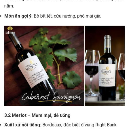
năm.
Món ăn gợi ý:
Bò bít tết, cừu nướng, phô mai già.
3.2 Merlot – Mềm mại, dễ uống
Xuất xứ nổi tiếng:
Bordeaux, đặc biệt ở vùng Right Bank