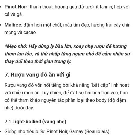
Pinot Noir:
thanh thoát, hương quả đỏ tươi, ít tannin, hợp với
cá và gà.
Malbec:
đậm hơn một chút, màu tím đẹp, hương trái cây chín
mọng và cacao.
*Mẹo nhỏ: Hãy dùng ly bầu lớn, xoay nhẹ rượu để hương
thơm lan tỏa, và thử nhấp từng ngụm nhỏ để cảm nhận sự
thay đổi theo thời gian trong ly.
7. Rượu vang đỏ ăn với gì
Rượu vang đỏ vốn nổi tiếng bởi khả năng “bắt cặp” linh hoạt
với nhiều món ăn. Tuy nhiên, để đạt sự hài hòa trọn vẹn, bạn
có thể tham khảo nguyên tắc phân loại theo body (độ đậm
nhẹ) dưới đây:
7.1 Light-bodied (vang nhẹ)
Giống nho tiêu biểu: Pinot Noir, Gamay (Beaujolais).