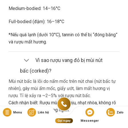
Medium-bodied: 14–16°C
Full-bodied (đậm): 16–18°C
*Nếu quá lạnh (dưới 10°C), tannin có thể bị “đóng băng”
và rượu mất hương.
Vì sao rượu vang đỏ bị mùi nút
bấc (corked)?
Mùi nút bấc là lỗi do nấm mốc trên nút chai (nút bấc tự
nhiên), gây mùi ẩm mốc, giấy ướt, làm mất hương vị
rượu. Tỉ lệ xảy ra ~2–5% với rượu nút bấc.
Cách nhận biết: Rượu mùi khó chịu, nhạt nhòa, không rõ
hương trái cây dù là vang ngon.
Menu
Liên hệ
Zalo
Gọi ngay
Messenger
Nếu gặp lỗi này, bạn nên liên hệ cửa hàng đổi trả (nếu có