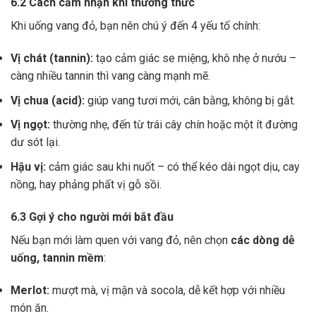
6.2 Cách cảm nhận khi thưởng thức
Khi uống vang đỏ, bạn nên chú ý đến 4 yếu tố chính:
Vị chát (tannin):
tạo cảm giác se miệng, khô nhẹ ở nướu –
càng nhiều tannin thì vang càng mạnh mẽ.
Vị chua (acid):
giúp vang tươi mới, cân bằng, không bị gắt.
Vị ngọt:
thường nhẹ, đến từ trái cây chín hoặc một ít đường
dư sót lại.
Hậu vị:
cảm giác sau khi nuốt – có thể kéo dài ngọt dịu, cay
nồng, hay phảng phất vị gỗ sồi.
6.3 Gợi ý cho người mới bắt đầu
Nếu bạn mới làm quen với vang đỏ, nên chọn
các dòng dễ
uống, tannin mềm
:
Merlot:
mượt mà, vị mận và socola, dễ kết hợp với nhiều
món ăn.