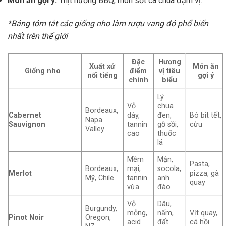
Món ăn gợi ý:
Thịt nướng BBQ, món sốt cà chua đậm vị.
*Bảng tóm tắt các giống nho làm rượu vang đỏ phổ biến
nhất trên thế giới
Đặc
Hương
Xuất xứ
Món ăn
Giống nho
điểm
vị tiêu
nổi tiếng
gợi ý
chính
biểu
Lý
Vỏ
chua
Bordeaux,
Cabernet
dày,
đen,
Bò bít tết,
Napa
Sauvignon
tannin
gỗ sồi,
cừu
Valley
cao
thuốc
lá
Mềm
Mận,
Pasta,
Bordeaux,
mại,
socola,
Merlot
pizza, gà
Mỹ, Chile
tannin
anh
quay
vừa
đào
Vỏ
Dâu,
Burgundy,
mỏng,
nấm,
Vịt quay,
Pinot Noir
Oregon,
acid
đất
cá hồi