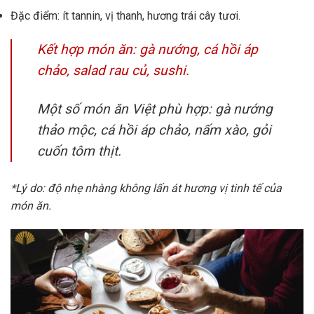
Đặc điểm: ít tannin, vị thanh, hương trái cây tươi.
Kết hợp món ăn: gà nướng, cá hồi áp
chảo, salad rau củ, sushi.
Một số món ăn Việt phù hợp: gà nướng
thảo mộc, cá hồi áp chảo, nấm xào, gỏi
cuốn tôm thịt.
*Lý do: độ nhẹ nhàng không lấn át hương vị tinh tế của
món ăn.