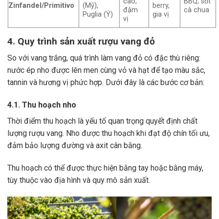
cao,
BBQ, sốt
Zinfandel/Primitivo
(Mỹ),
berry,
đậm
cà chua
Puglia (Ý)
gia vị
vị
4. Quy trình sản xuất rượu vang đỏ
So với vang trắng, quá trình làm vang đỏ có đặc thù riêng:
nước ép nho được lên men cùng vỏ và hạt để tạo màu sắc,
tannin và hương vị phức hợp. Dưới đây là các bước cơ bản:
4.1. Thu hoạch nho
Thời điểm thu hoạch là yếu tố quan trọng quyết định chất
lượng rượu vang. Nho được thu hoạch khi đạt độ chín tối ưu,
đảm bảo lượng đường và axit cân bằng.
Thu hoạch có thể được thực hiện bằng tay hoặc bằng máy,
tùy thuộc vào địa hình và quy mô sản xuất.