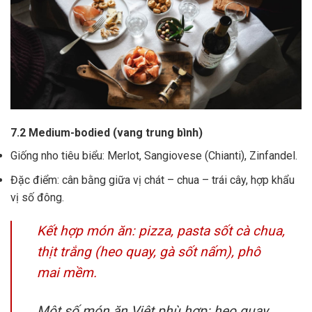
7.2 Medium-bodied (vang trung bình)
Giống nho tiêu biểu: Merlot, Sangiovese (Chianti), Zinfandel.
Đặc điểm: cân bằng giữa vị chát – chua – trái cây, hợp khẩu
vị số đông.
Kết hợp món ăn: pizza, pasta sốt cà chua,
thịt trắng (heo quay, gà sốt nấm), phô
mai mềm.
Một số món ăn Việt phù hợp: heo quay