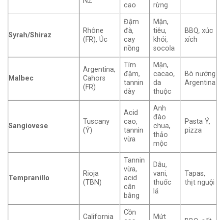
NZ
cao
rừng
Đậm
Mận,
Rhône
đà,
tiêu,
BBQ, xúc
Syrah/Shiraz
(FR), Úc
cay
khói,
xích
nồng
socola
Tím
Mận,
Argentina,
đậm,
cacao,
Bò nướng
Malbec
Cahors
tannin
da
Argentina
(FR)
dày
thuộc
Anh
Acid
đào
Tuscany
cao,
Pasta Ý,
Sangiovese
chua,
(Ý)
tannin
pizza
thảo
vừa
mộc
Tannin
Dâu,
vừa,
Rioja
vani,
Tapas,
Tempranillo
acid
(TBN)
thuốc
thịt nguội
cân
lá
bằng
Cồn
California
Mứt