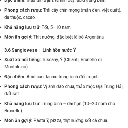
Đặc điểm:
Màu tím đậm, tannin dày, acid trung bình.
Phong cách rượu:
Trái cây chín mọng (mận đen, việt quất),
da thuộc, cacao.
Khả năng lưu trữ:
Tốt, 5–10 năm.
Món ăn gợi ý:
Thịt nướng, đặc biệt là bò Argentina.
3.6 Sangiovese – Linh hồn nước Ý
Xuất xứ nổi tiếng:
Tuscany, Ý (Chianti, Brunello di
Montalcino).
Đặc điểm:
Acid cao, tannin trung bình đến mạnh.
Phong cách rượu:
Vị anh đào chua, thảo mộc Địa Trung Hải,
đất sét.
Khả năng lưu trữ:
Trung bình – dài hạn (10–20 năm cho
Brunello).
Món ăn gợi ý:
Pasta Ý, pizza, thịt nướng sốt cà chua.