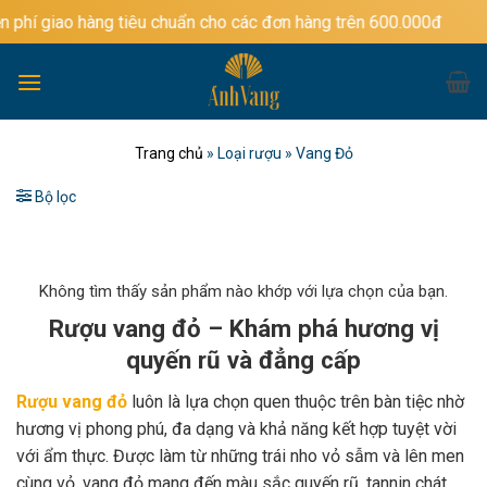
Bỏ
 tiêu chuẩn cho các đơn hàng trên 600.000đ
qua
nội
dung
Trang chủ
»
Loại rượu
»
Vang Đỏ
Bộ lọc
Không tìm thấy sản phẩm nào khớp với lựa chọn của bạn.
Rượu vang đỏ – Khám phá hương vị
quyến rũ và đẳng cấp
Rượu vang đỏ
luôn là lựa chọn quen thuộc trên bàn tiệc nhờ
hương vị phong phú, đa dạng và khả năng kết hợp tuyệt vời
với ẩm thực. Được làm từ những trái nho vỏ sẫm và lên men
cùng vỏ, vang đỏ mang đến màu sắc quyến rũ, tannin chát