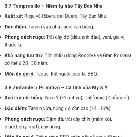
3.7 Tempranillo – Niềm tự hào Tây Ban Nha
Xuất xứ:
Rioja và Ribera del Duero, Tây Ban Nha.
Đặc điểm:
Tannin vừa phải, acid cân bằng.
Phong cách rượu:
Trái cây đỏ (dâu, anh đào), vani, gia vị,
thuốc lá.
Khả năng lưu trữ:
Tốt, nhiều dòng Reserva và Gran Reserva
có thể ủ 20–30 năm.
Món ăn gợi ý:
Tapas, thịt nguội, paella, BBQ.
3.8 Zinfandel / Primitivo – Cá tính của Mỹ & Ý
Xuất xứ nổi tiếng:
Nam Ý (Primitivo), California (Zinfandel).
Đặc điểm:
Tannin vừa, nồng độ cồn cao (14–16%).
Phong cách rượu:
Đậm đà, trái cây chín (mâm xôi,
blackberry, mứt), cay nồng.