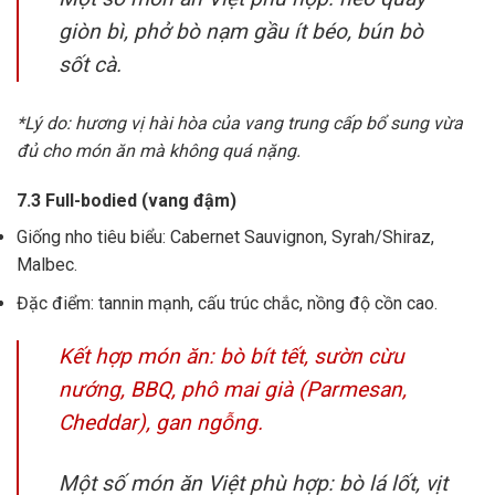
giòn bì, phở bò nạm gầu ít béo, bún bò
sốt cà.
*Lý do: hương vị hài hòa của vang trung cấp bổ sung vừa
đủ cho món ăn mà không quá nặng.
7.3 Full-bodied (vang đậm)
Giống nho tiêu biểu: Cabernet Sauvignon, Syrah/Shiraz,
Malbec.
Đặc điểm: tannin mạnh, cấu trúc chắc, nồng độ cồn cao.
Kết hợp món ăn: bò bít tết, sườn cừu
nướng, BBQ, phô mai già (Parmesan,
Cheddar), gan ngỗng.
Một số món ăn Việt phù hợp: bò lá lốt, vịt