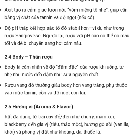
Axit tạo ra cảm giác tươi mới, “vòm miệng tê nhẹ”, giúp cân
bằng vị chát của tannin và độ ngọt (nếu có).
Độ pH thấp kết hợp sắc tố đỏ stabil hơn—ví dụ như trong
rượu Sangiovese. Ngược lại, rượu với pH cao có thể có màu
tối và dễ bị chuyển sang hơi xám nâu.
2.4 Body – Thân rượu
Body là cảm nhận về độ “đậm đặc” của rượu khi uống, từ
nhẹ như nước đến đậm như sữa nguyên chất.
Rượu vang đỏ thường giàu body hơn vang trắng, phụ thuộc
vào mức tannin, cồn và độ ngọt còn lại.
2.5 Hương vị (Aroma & Flavor)
Rất đa dạng, từ trái cây đỏ/đen như cherry, mâm xôi,
blackberry đến gia vị (tiêu, thảo mộc), hương gỗ sồi (vanilla,
khói) và phong vị đất như khoáng, da, thuốc lá.